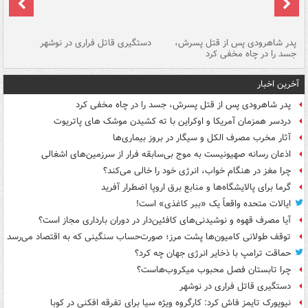
ر
پدر شاهرودی پس از قتل پسرش،
دستگیری قاتل فراری در نوشهر
آت
جسد را در چاه مخفی کرد
دی
آخرین اخبار
پدر شاهرودی پس از قتل پسرش، جسد را در چاه مخفی کرد
دردسر همزمان آمریکا و اوکراین با ته کشیدن موشک های پاتریوت
آثار مخرب مصرف الکل و سیگار در بروز بیماری‌ها
اذعان رسانه صهیونیست به موج بی‌سابقه فرار از سرزمین‌های اشغالی
چرا مغز در هنگام خواب، انرژی خود را خالی می‌کند؟
گرما برای پالایشگاه‌ها و منابع برق اروپا اضطرار آفرید
ایالات متحده واقعاً یک «ببر کاغذی» است!
آیا مصرف قهوه و نوشیدنی‌های کافئین‌دار در دوران بارداری مجاز است؟
توقف طولانی کامیون‌ها پشت مرز؛ صورت‌حساب سنگینی که به اقتصاد می‌رسد
حماقت ترامپ با ذخایر انرژی جهان چه کرد؟
چرا تابستان فصل محبوب میکروب‌هاست؟
دستگیری قاتل فراری در نوشهر
نیویورک تایمز فاش کرد: کارگروه ویژه سیا برای تفرقه افکنی در کوبا