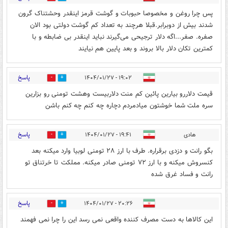
پس چرا روغن و مخصوصا حبوبات و گوشت قرمز اینقدر وحشتناک گرون
شدند بیش از دوبرابر.قبلا هرچند به تعداد کم گوشت دولتی بود الان
صفره. صفر...اگه دلار ترجیحی می‌گیرند نباید اینقدر بی ضابطه و با
کمترین تکان دلار بالا بروند و بعد پایین هم نیایند
پاسخ
۱۹:۰۲ - ۱۴۰۴/۰۱/۲۷
0
1
قیمت دلاررو بیارین پائین کم منت دلاربیست وهشت تومنی رو بزارین
سره ملت شما خوشتون میادمردم دچاره چه کنم چه کنم باشن
پاسخ
هادی
۱۹:۴۱ - ۱۴۰۴/۰۱/۲۷
1
0
بگو رانت و دزدی برقراره. طرف با ارز ۲۸ تومنی لوبیا وارد میکنه بعد
کنسروش میکنه و با ارز ۷۲ تومنی صادر میکنه. مملکت تا خرتناق تو
رانت و فساد غرق شده
پاسخ
۲۰:۲۶ - ۱۴۰۴/۰۱/۲۷
1
0
این کالاها به دست مصرف کننده واقعی نمی رسد این را چرا نمی فهمند