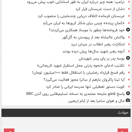
ترامپ: همه چیز درباره ایران به طور استثنایی خوب پیش می‌رود
دشان از دست عربستان فرار کرد
عربستان فرمانده ائتلاف دریایی چندملیتی را منصوب کرد
«کمانِ پرنده» چینی برای شکار کروزها به ایران می‌آید
خود فروخته‌ها چطور با موساد همکاری می‌کردند؟
واکنش عالیشاه بعد از پیوستن به گل‌گهر
ابتکارات رهبر انقلاب در میدان نبرد
آنچه رهبر شهید سال‌ها پیش دیده بودند
بوسه‌ پدر بر پای پسر شهیدش
تکذیب ادعای «نحوه ردزنی محل استقرار شهید لاریجانی»
رقم فسخ قرارداد رضاییان با استقلال فقط ۱۰۰میلیون تومان!
آیا تینا پاکروان بازهم از ساترا مجوز فعالیت می‌گیرد؟
کویت دستور تعطیلی تنها مدرسه ایرانی را صادر کرد
پاسخ قاطع ملیحه محمدی به نسخه تسلیم‌طلبی روی آنتن BBC
حال و هوای سامرا بعد از ایام اربعین
حوادث