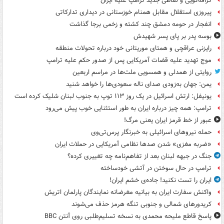
گزافه‌گویی و لفاظی جدید ترامپ علیه ایران
پیروزی استقلال مقابل همنام خوزستانی در دیداری تدارکاتی
انفجار در حومه دمشق چند کشته و زخمی برجا گذاشت
بوسه‌ پدر بر پای پسر شهیدش
رایزنی عراقچی و همتای موریتانی خود درباره تحولات منطقه
موج تهدید علیه قضات آمریکایی پس از صدور حکم علیه ترامپ
روایتی از همدلی و همسویی ملت‌ها در مراسم اربعین
یمن: جهان به‌زودی صدای ناله سعودی‌ها را خواهد شنید
یونیفل: ارتش اسرائیل در یک روز ۱۱۳ توپ به جنوب لبنان شلیک کرده است
ترامپ: همه چیز درباره ایران به طور استثنایی خوب پیش می‌رود
عبور از خط قرمز ایران یعنی مرگ!
حمله نیروهای اسرائیلی به خبرنگار پرس‌تی‌وی
«ضربه مغزی» شدن صدها نظامی آمریکایی در حملات ایران
جنگ در جبهه لبنان بعد از تفاهم‌نامه چه تغییری کرده؟
ترامپ در حال سوختن در آتشی خودساخته
ایران را تست نکنید! جاده‌ی خشم ایران!
واکنش سفارت ایران به بیانیه مغرضانه نمایندگان پارلمان اتریش
کریدورهای شمالی و جنوبی تنگه هرمز حذف می‌شوند
پاسخ قاطع ملیحه محمدی به نسخه تسلیم‌طلبی روی آنتن BBC