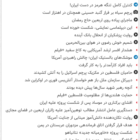
کنترل کامل تنگه هرمز در دست ایران!
پرچم سیاه بر فراز گنبد حسینی همچنان در اهتزاز است
ماجرای پیاده روی اربعین حاج رمضان
این دیپلماسی نمایشی، شکست خورده است
روایت پزشکیان از انحلال بانک آینده
شمیم خوش رضوی در هوای بین‌الحرمین
هشدار افسر ارشد آمریکایی به کاخ سفید +فیلم
موشک‌های بالستیک ایران؛ چالش راهبردی آمریکا
باید افراد کارآمدتر را به کار گرفت
حامیان فلسطین در مکزیک پرچم اسرائیل را به آتش کشیدند
دبیرکل سازمان ملل باز هم خواستار آتش‌بس فوری در اوکراین شد
آنچه رهبر شهید سال‌ها پیش دیده بودند
حمایت هلندی‌ها از مظلومیت فلسطین +فیلم
افشای برکناری در موساد پس از شکست پروژه علیه ایران
دستگیری عامل انتشار مطالب توهین‌آمیز علیه زائران اربعین در فضای مجازی
روایت تکان‌دهنده دانش‌آموز مینابی از جنایت آمریکا
هدف قرار گرفتن اتاق‌ فرماندهی مزدوران عربستان در یمن
شکست پروژه «خاورمیانه جدید» نتانیاهو