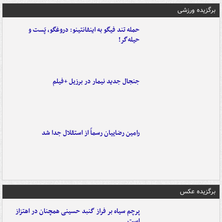
برگزیده ورزشی
حمله تند فیگو به اینفانتینو: دروغگو، پَست‌ و
حیله‌گر!
جنجال جدید نیمار در برزیل +فیلم
رامین رضاییان رسماً از استقلال جدا شد
برگزیده عکس
پرچم سیاه بر فراز گنبد حسینی همچنان در اهتزاز
است