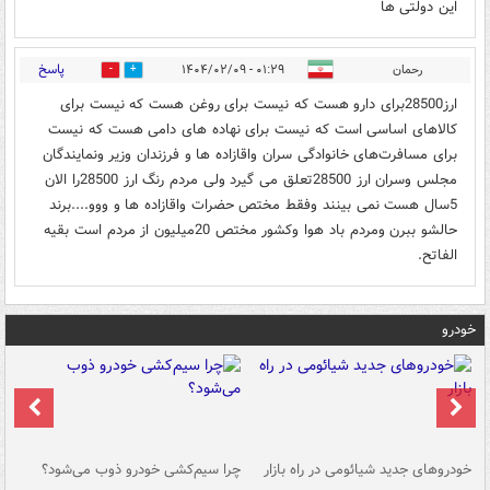
این دولتی ها
پاسخ
رحمان
۰۱:۲۹ - ۱۴۰۴/۰۲/۰۹
0
0
ارز28500برای دارو هست که نیست برای روغن هست که نیست برای
کالاهای اساسی است که نیست برای نهاده های دامی هست که نیست
برای مسافرت‌های خانوادگی سران واقازاده ها و فرزندان وزیر ونمایندگان
مجلس وسران ارز 28500تعلق می گیرد ولی مردم رنگ ارز 28500را الان
5سال هست نمی بینند وفقط مختص حضرات واقازاده ها و ووو....برند
حالشو ببرن ومردم باد هوا وکشور مختص 20میلیون از مردم است بقیه
الفاتح.
خودرو
خودروهای جدید شیائومی در راه بازار
چرا سیم‌کشی خودرو ذوب می‌شود؟
شو