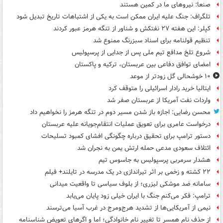
صنعا: نیروهای ما در کمین‌ هستند
تلگراف: جنگ علیه ایران ممکن است به یکی از اشتباهات تاریخ تبدیل شود
کپلر: این هفته ۲۷ نفتکش و شناور از تنگه هرمز عبور کردند
تنظیم قولنامه برای اسناد سبزرنگ ممنوع شد
شروع تلخ مدافع تیم ملی پس از جدایی از پرسپولیس
امضای توافق دفاعی بین عربستان، ترکیه و پاکستان
۱۰ خوشحالی گل زودتر از موعد
ایتالیا خرید رادار اسرائیلی را متوقف کرد
واردات نفت آمریکا از عربستان صفر شد
محسن رضایی: اجازه باز شدن مسیر دوم در تنگه هرمز را نخواهیم داد
درخواست عامری برای تعویق عملیات انتقام‌جویانه علیه عربستان
دستور ترامپ برای تحقیق درباره چگونگی افشای کمبود تسلیحات
ائتلاف سعودی مدعی حمله ارتش یمن به نجران شد
هشدار سرمربی پرسپولیس به جاسوس تیم
۲۲ کشته و زخمی بر اثر تیراندازی در یک مدرسه در تایلند+ فیلم
سامانه ضد موشکی لیزری؛ از بلوف سیاسی تا واقعیت میدانی
ترامپ: فکر می‌کنم جنگ با ایران خیلی زود پایان می‌یابد
نیمی از آمریکایی‌ها از تشدید هرج‌ومرج در غرب آسیا می‌ترسند
از حذف نام همسر تا تغییر نام خانوادگی؛ اما و اگرهای تعویض شناسنامه