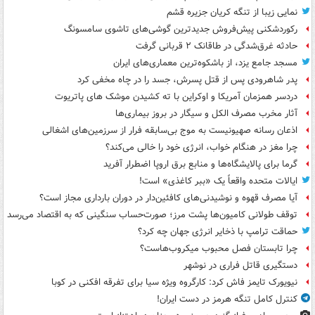
نمایی زیبا از تنگه کریان جزیره قشم
رکوردشکنی پیش‌فروش جدیدترین گوشی‌های تاشوی سامسونگ
حادثه غرق‌شدگی در طاقانک ۲ قربانی گرفت
مسجد جامع یزد، از باشکوه‌ترین معماری‌های ایران
پدر شاهرودی پس از قتل پسرش، جسد را در چاه مخفی کرد
دردسر همزمان آمریکا و اوکراین با ته کشیدن موشک های پاتریوت
آثار مخرب مصرف الکل و سیگار در بروز بیماری‌ها
اذعان رسانه صهیونیست به موج بی‌سابقه فرار از سرزمین‌های اشغالی
چرا مغز در هنگام خواب، انرژی خود را خالی می‌کند؟
گرما برای پالایشگاه‌ها و منابع برق اروپا اضطرار آفرید
ایالات متحده واقعاً یک «ببر کاغذی» است!
آیا مصرف قهوه و نوشیدنی‌های کافئین‌دار در دوران بارداری مجاز است؟
توقف طولانی کامیون‌ها پشت مرز؛ صورت‌حساب سنگینی که به اقتصاد می‌رسد
حماقت ترامپ با ذخایر انرژی جهان چه کرد؟
چرا تابستان فصل محبوب میکروب‌هاست؟
دستگیری قاتل فراری در نوشهر
نیویورک تایمز فاش کرد: کارگروه ویژه سیا برای تفرقه افکنی در کوبا
کنترل کامل تنگه هرمز در دست ایران!