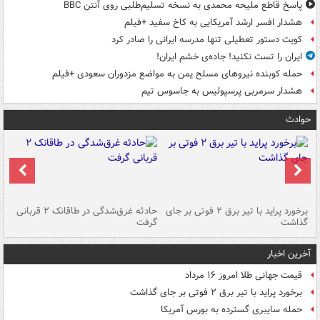
پاسخ قاطع ملیحه محمدی به نسخه تسلیم‌طلبی روی آنتن BBC
هشدار افسر ارشد آمریکایی به کاخ سفید +فیلم
کویت دستور تعطیلی تنها مدرسه ایرانی را صادر کرد
ایران را تست نکنید! جاده‌ی خشم ایران!
حمله کوبنده نیروهای مسلح یمن به مواضع مزدوران سعودی +فیلم
هشدار سرمربی پرسپولیس به جاسوس تیم
حوادث
برخورد پراید با تیر برق ۲ فوتی بر جای
حادثه غرق‌شدگی در طاقانک ۲ قربانی
پد
گذاشت
گرفت
جس
آخرین اخبار
قیمت جهانی طلا امروز ۱۶ مرداد
برخورد پراید با تیر برق ۲ فوتی بر جای گذاشت
حمله سایبری گسترده به بورس آمریکا