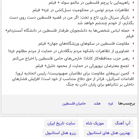
راهپیمایی با پرچم فلسطین در مالمو سوئد + فیلم
تظاهرات مردم تونس در محکومیت نسل‌کشی در غزه+ فیلم
بازیگر سریال بازی تاج و تخت: اگر من در قضیه فلسطین دست روی دست
بگذارم، از خودم چندشم خواهد شد
حمله لباس شخصی‌ها به دانشجویان طرفدار فلسطین در دانشگاه آمستردام+
فیلم
مقاومت فلسطین در سکوهای ورزشگاه‌های جهان+ فیلم
تصاویری از تظاهرات باشکوه مردم بنگلادش در حمایت از مردم مظلوم غزه!
رهبر حزب محافظه‌کار کانادا: خارجی‌های حامی فلسطین را اخراج می‌کنم
تجمع معترضان نیویورکی در حمایت از محمود خلیل+ فیلم
کمین‌ نیروهای مقاومت برای نظامیان صهیونیست/ رئیس اتحادیه اروپا:
اقدامات اسرائیل، فراتر از حق دفاع متناسب از خود است/ افزایش فشارهای
داخلی بر نتانیاهو برای پایان دادن به جنگ
برچسب‌ها
غزه
هلند
حامیان فلسطین
آپ آهنگ
موزیک شاه
سایت تاریخ ایران
بهترین هتل های استانبول
رزرو هتل استانبول