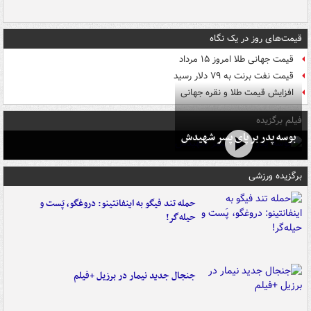
قیمت‌های روز در یک نگاه
قیمت جهانی طلا امروز ۱۵ مرداد
قیمت نفت برنت به ۷۹ دلار رسید
افزایش قیمت طلا و نقره جهانی
فیلم برگزیده
بوسه‌ پدر بر پای پسر شهیدش
برگزیده ورزشی
حمله تند فیگو به اینفانتینو: دروغگو، پَست‌ و
حیله‌گر!
جنجال جدید نیمار در برزیل +فیلم