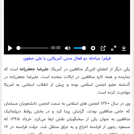
00:00
Play
Mute
Settings
PIP
Enter
Down
فیلم/ مباحثه دو فعال مدنی آمریکایی با علی صفوی
fullscreen
یکی دیگر از اعضای لابی‌گر منافقین در آمریکا،
علیرضا جعفرزاده
است که
نماینده و همه کاره منافقین در ایالات متحده است. علیرضا جعفرزاده در
گذشته عضو انجمن اسلامی بوده و پیش از انقلاب اسلامی به امریکا
مهاجرت کرده است.
وی در سال ۱۳۶۰ انجمن های اسلامی به سمت انجمن دانشجویان مسلمان
که حامی منافقین بودند، گرایش پیدا کرد و در بخش روابط دیپلماتیک
منافقین به عنوان یکی از سخنگویان نقش ایفا می‌کرد. خرداد ۱۳۶۵ که
مسعود رجوی از فرانسه اخراج و به عراق منتقل شد، دولت فرانسه در ۱۷