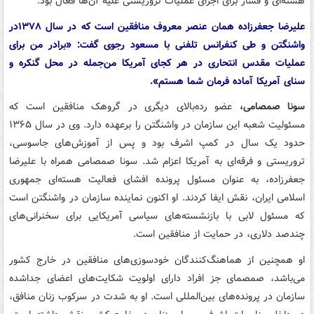
هسته‌ای و فشار برای اجرای عملیات تروریستی علیه آن‌ها فعال بود.
علیرضا جعفرزاده همان عنصر معروف منافقین است که در سال ۱۳۷۸در
واشنگتن و طی کنفرانس تلفنی با مسعود رجوی گفت: «برادر من برای
عملیات مقدس انتحاری در هر کجای آمریکا من‌جمله در محل گنکره و
سنای آمریکا آماده فرمان شما هستم».
سونا صمصامی،
عضو رده‌بالای دیگری در گروهک منافقین است که
مسئولیت شعبه این سازمان در واشنگتن را برعهده دارد. وی در سال ۱۳۶۵
حدود یک سال در کمپ اشرف بود و پس از آموزش‌های جاسوسی،
تروریستی و فرقه‌ای به آمریکا اعزام شد. سونا صمصامی همراه با علیرضا
جعفرزاده، به عنوان مسئول پرونده افشای فعالیت هسته‌ای جمهوری
اسلامی ایران، نقش ایفا کردند. او اکنون نماینده سازمان در واشنگتن است
که مسئول لابی با بازنشسته‌های سیاسی آمریکایی برای سخنرانی‌های
چندصد دلاری، در حمایت از منافقین است.
او همچنین از هماهنگ‌کنندگان خودسوزی‌های منافقین در خارج کشور
می‌باشد، صمصمای جز افراد دارای اولویت شکایت‌های اعضای جداشده
سازمان در پرونده‌های بین‌المللی است. او به شدت در سرکوب زنان منافق،