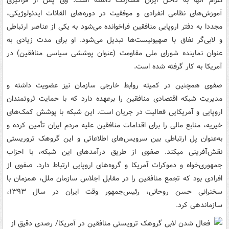
اعزام آنها به داخل ایران مشارکت داشته است. وی پس از فراگیری
آموزش‌های نظامی انفرادی و موفقیت در دوره‌های القائات ایدئولوژیکی،
مجددا به دفتر اروپایی منافقین فراخوانده می‌شود به یکی از عناصر ارتباطی
و لابی‌گر نفاق با صهیونیست‌ها تبدیل می‌شود. او برای مدت زیادی به
عنوان نماینده شورای ملی مقاومت (عنوان پوششی سیاسی منافقین) در
آمریکا به کار گرفته شده است.
صفوی همچنین در کمیته روابط خارجی سازمان نیز عضویت داشته و
مدیریت شبکه اقتصادی منافقین را برعهده دارد که با حمایت ثروتمندان
اروپایی و آمریکایی فعالیت در جریان است. این شبکه با پوشش کمک‌های
خیریه، منابع مالی را برای اقدامات منافقین علیه مردم ایران تأمین کرده و
به‌عنوان پل ارتباطی بین سرویس‌های اطلاعاتی و این گروهک تروریستی
نقش‌آفرینی میکند. صفوی از طریق درآمدهای این شبکه، با احزاب
جمهوری‌خواه و دموکرات آمریکا و گروه‌های اروپایی ارتباط دارد. صفوی از
افرادی بود که تجمع منافقین را در مقابل اجلاس سازمان ملل، همزمان با
سخنرانی حسن روحانی، رئیس‌جمهور وقت ایران در سال ۱۳۹۳،
سازماندهی کرد.