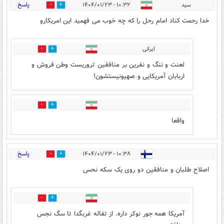
پاسخ
سید
۱۰:۳۲ - ۱۴۰۴/۰۱/۲۳
10
39
خدا رحمت کناد امام رحل را که چه خوب می فهمید این امریکارو
ایرانی
2
13
لعنت و ننگ و نفرین بر منافقین تروریست وطن فروش و
اربابان آمریکایی و صهیونیستشون!
1
4
واقعا
پاسخ
۱۰:۳۸ - ۱۴۰۴/۰۱/۲۳
5
35
اصلاح طلبان و منافقین دو روی یک سکه نحس
6
15
آمریکا همه جور نوکر داره. از تفاله غربگدا تا سگ نجس