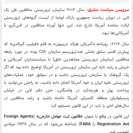
سرویس سیاست مشرق-
سال ۲۰۱۲ سازمان تروریستی منافقین طی یک
لابی در دوران ریاست جمهوری باراک اوباما از لیست گروه‌های تروریستی
ایالت متحده آمریکا خارج شد. این تنها آورده منافقین در لابی‌گری با
آمریکایی‌ها نبود.
سال ۲۰۱۷، روزنامه «آمریکن هرالد تریبیون» به قلم «فیلیپ گیرالدی» که
پیش‌تر افسر سابق بخش ضدتروریسم سازمان CIA بوده در مورد رابطه
منافقین (سازمان تروریستی مجاهدین خلق) با سیاستمداران آمریکایی و
خیزش و رشد تازه این سازمان تروریستی در آمریکا توضیح داده بود که اگر
یک گروهک یا سازمان تروریستی باشید و در سوابق خود، عملیات‌های
تروریستی علیه ایران و خود آمریکا انجام داده باشید، به راحتی می‌توانید با
پرداخت پول و هزینه‌کرد در واشنگتن، حتی دفتر لابی در خیابان
پنسیلوانیای منطقه کلمبیای آمریکا داشته باشید و رشد منافقین در
سال‌های اخیر را باید در این قانون جستجو کرد.
این قانون در واقع با عنوان
«قانون ثبت عوامل خارجی»
(
Foreign Agents
Registration Act
یا
FARA
) شناخته می‌شود که در سال ۱۹۳۸ میلادی
تصویب شد.