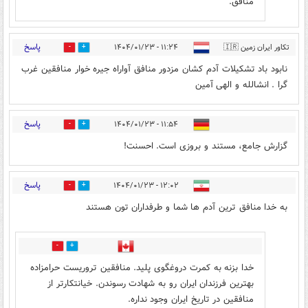
منافق.
پاسخ
تکاور ایران زمین 🇮🇷
۱۱:۲۴ - ۱۴۰۴/۰۱/۲۳
11
22
نابود باد تشکیلات آدم کشان مزدور منافق آواراه جیره خوار منافقین غرب
گرا . انشالله و الهی آمین
پاسخ
۱۱:۵۴ - ۱۴۰۴/۰۱/۲۳
2
10
گزارش جامع، مستند و بروزی است. احسنت!
پاسخ
۱۲:۰۲ - ۱۴۰۴/۰۱/۲۳
25
15
به خدا منافق ترین آدم ها شما و طرفداران تون هستند
2
16
خدا بزنه به کمرت دروغگوی پلید. منافقین تروریست حرامزاده
بهترین فرزندان ایران رو به شهادت رسوندن. خیانتکارتر از
منافقین در تاریخ ایران وجود نداره.