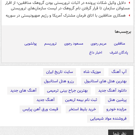
دلایل وکیل شکات پرونده در اثبات تروریستی بودن گروهک منافقین؛ از اقرار
مسئولان سازمان تا قرار گرفتن نام گروهک در لیست سازمان‌های تروریستی
همکاری منافقین با اتاق فرمان مشترک آمریکا و رژیم صهیونیستی در سوریه
برچسب‌ها
منافقین
مریم رجوی
مسعود رجوی
تروریسم
پولشویی
پادگان اشرف
اخبار داغ
آپ آهنگ
موزیک شاه
سایت تاریخ ایران
بهترین هتل های استانبول
رزرو هتل استانبول
دانلود آهنگ جدید
بهترین جراح بینی ترمیمی
آهنگ های جدید
پرشین هتل
ثبت نام بیمه اربعین
آهنگ جدید
مزایده خودرو
خرید بلیط استخر
قیمت ورق آهن پرایس
فروشنده مواد شیمیایی
نظر شما