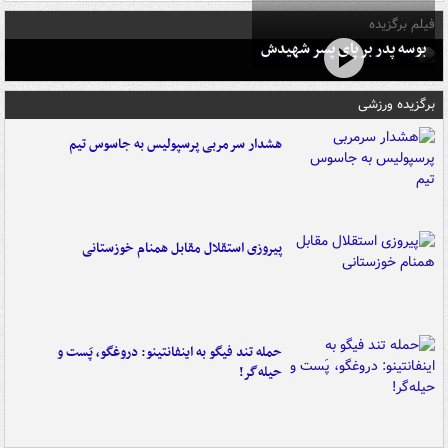
فیلم برگزیده
بوسه‌ پدر بر پای پسر شهیدش
برگزیده ورزشی
هشدار سرمربی پرسپولیس به جاسوس تیم
پیروزی استقلال مقابل همنام خوزستانی
حمله تند فیگو به اینفانتینو: دروغگو، پَست‌ و
حیله‌گر!