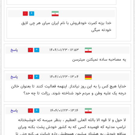
2
11
خدا بزنه کمرت خودفروش با نام ایران میای هر چی لایق
خودته میگی
پاسخ
۱۲:۵۳ - ۱۴۰۴/۰۱/۲۳
1
3
یه مصاحبه ساده نمیکنن میترسن
پاسخ
۱۳:۰۴ - ۱۴۰۴/۰۱/۲۳
8
14
خدایا هیچ کس را به این روز نیانداز. اینهمه فعالیت کنند تا بعنوان خائن
درجه یک علیه وطن و مردم خود شناخته شوند. رزالت تا چه حد؟
پاسخ
۱۳:۱۴ - ۱۴۰۴/۰۱/۲۳
8
15
لا حول و لا قوه الا بالله العلی العظیم ، بنظر میرسه که خوشبختانه
ترامپ مدتیه که فهمیده کسی که به کشور خودش پشت بکنه وبرای
منافع خودش به هشتاد میلیون هموطنش داره خیانت می‌کنه حتی تا