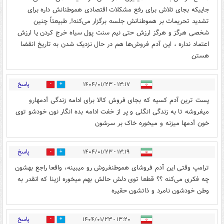
جاییکه بجای تلاش برای رفع مشکلات اقتصادی هموطنانش داره برای
تشدید تحریمات بر هموطنانش جلسه برگزار می‌کنه!, طبیعتاً چنین
شخصی هرگز و هرگز ارزش حتی نیم سنت پول سیاه خرج کردن یا ارزش
اعتماد نداره ، این آدم فروش‌ها هم در حال نزدیک شدن به تاریخ انقضا
هستن
پاسخ
۱۳:۱۷ - ۱۴۰۴/۰۱/۲۳
1
4
پست ترین آدم کسیه که بجای فروش کالا برای ادامه زندگی آدمهارو
میفروشه تا به زندگی انگلی و پر از خفت ادامه بده انگار نون خودشو توی
خون آدمها میزنه و میخوره خاک بر سرشون
پاسخ
۱۳:۱۹ - ۱۴۰۴/۰۱/۲۳
8
10
ترامپ وقتی این آدم فروشای هموطنفروش رو میبینه، واقعا راجع بهشون
چه فکری می‌کنه ؟؟ قطعا توی دلش حالش بهم میخوره ازینا که انقدر به
وطن خودشون نامرد و ذاتشون حقیره
پاسخ
۱۳:۲۰ - ۱۴۰۴/۰۱/۲۳
12
11