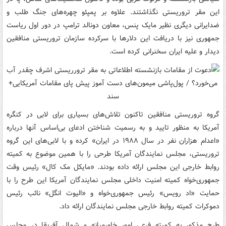
این مقر تروریستی نگذاشتند. علاوه بر پمپئو چهره‌های جنگ طلب و
ضدایرانی دیگری نظیر مایک پنس، معاون دونالد ترامپ در دور اول ریاست
جمهوری نیز با دریافت این دلارها با سرکرده سازمان تروریستی منافقین
دیدار و علیه ایران سخنرانی کرده است.
گروه تروریستی منافقین تاکنون تلاش‌های بسیاری برای لابی در کنگره
آمریکا به منظور تایید و به رسمیت شناختن ادعای بی‌اساس آنها درباره
«اعدام هزاران نفر در سال ۱۹۸۸ در ایران» کرده و با لابی‌های این گروه
تروریستی، مجلس نمایندگان آمریکا طرحی را با همین موضوع به کمیته
روابط خارجی این مجلس ارائه داده بودند. «مایکل مک کال» رئیس وقت
جمهوری‌خواه کمیته امنیت داخلی مجلس نمایندگان آمریکا این طرح را با
حمایت «اد رویس» رئیس جمهوری‌خواه و «الیوت انگل» نائب رئیس
دموکرات کمیته روابط خارجی مجلس نمایندگان ارائه داد.
طرح مذکور به کمیته فرعی امور خاورمیانه و شمال آفریقا در مجلس