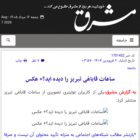
جمعه ۱۶ مرداد ۱۴۰۵ -
Aug
7 2026
جامعه
کد خبر
1701432
تاریخ انتشار:
۸ فروردین ۱۴۰۴ - ۰۳:۵۷
۷ نظر
چاپ
جامعه
ساعات قاباغی تبریز را دیده اید؟+ عکس
به گزارش مشرق،
یکی از کاربران توئیتری تصویری از ساعات قاباغی تبریز
منتشر کرد:
*بازنشر مطالب شبکه‌های اجتماعی به منزله تأیید محتوای آن نیست و صرفا