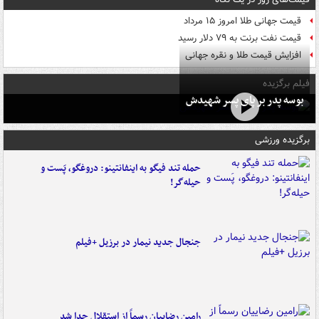
قیمت جهانی طلا امروز ۱۵ مرداد
قیمت نفت برنت به ۷۹ دلار رسید
افزایش قیمت طلا و نقره جهانی
فیلم برگزیده
بوسه‌ پدر بر پای پسر شهیدش
برگزیده ورزشی
حمله تند فیگو به اینفانتینو: دروغگو، پَست‌ و
حیله‌گر!
جنجال جدید نیمار در برزیل +فیلم
رامین رضاییان رسماً از استقلال جدا شد