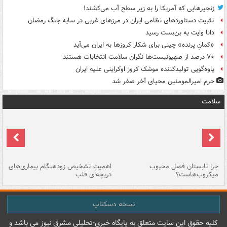
زنجیرهایی که آمریکا را به زیر سطح آب می‌کشند!
تثبیت دستاوردهای نظامی ایران در مرزهای غربی در سایه جنگ رمضان
دانا وایت به بن‌بست رسید
«کمانِ پرنده» چینی برای شکار کروزها به ایران می‌آید
۷۰ درصد از صهیونیست‌ها نگران سلامت انتخابات هستند
یاوه‌گویی تولیدکننده موشک کروز اوکراینی علیه ایران
حرم امیرالمومنین محیای آخر صفر شد
سلامت
ی
چرا تابستان فصل محبوب
اهمیت تشخیص زودهنگام بیماری‌های
نا
میکروب‌هاست؟
دریچه‌ای قلب
عو
نسخه دسکتاپ
کليه حقوق اين سايت متعلق به پایگاه خبري-تحليلي مشرق نيوز می باشد و