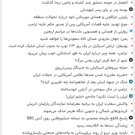
انفجار در حومه دمشق چند کشته و زخمی برجا گذاشت
بوسه‌ پدر بر پای پسر شهیدش
رایزنی عراقچی و همتای موریتانی خود درباره تحولات منطقه
موج تهدید علیه قضات آمریکایی پس از صدور حکم علیه ترامپ
روایتی از همدلی و همسویی ملت‌ها در مراسم اربعین
یمن: جهان به‌زودی صدای ناله سعودی‌ها را خواهد شنید
یونیفل: ارتش اسرائیل در یک روز ۱۱۳ توپ به جنوب لبنان شلیک کرده است
ترامپ: همه چیز درباره ایران به طور استثنایی خوب پیش می‌رود
عبور از خط قرمز ایران یعنی مرگ!
حمله نیروهای اسرائیلی به خبرنگار پرس‌تی‌وی
«ضربه مغزی» شدن صدها نظامی آمریکایی در حملات ایران
جنگ در جبهه لبنان بعد از تفاهم‌نامه چه تغییری کرده؟
ترامپ در حال سوختن در آتشی خودساخته
ایران را تست نکنید! جاده‌ی خشم ایران!
واکنش سفارت ایران به بیانیه مغرضانه نمایندگان پارلمان اتریش
کریدورهای شمالی و جنوبی تنگه هرمز حذف می‌شوند
پاسخ قاطع ملیحه محمدی به نسخه تسلیم‌طلبی روی آنتن BBC
پرشدگی سدها به ۵۸درصد رسید
بازدید وزیر نیرو از روند برق‌رسانی به واحدهای صنعتی بازسازی‌شده