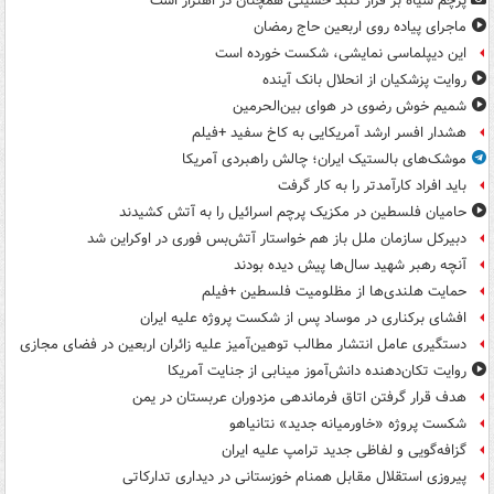
پرچم سیاه بر فراز گنبد حسینی همچنان در اهتزاز است
ماجرای پیاده روی اربعین حاج رمضان
این دیپلماسی نمایشی، شکست خورده است
روایت پزشکیان از انحلال بانک آینده
شمیم خوش رضوی در هوای بین‌الحرمین
هشدار افسر ارشد آمریکایی به کاخ سفید +فیلم
موشک‌های بالستیک ایران؛ چالش راهبردی آمریکا
باید افراد کارآمدتر را به کار گرفت
حامیان فلسطین در مکزیک پرچم اسرائیل را به آتش کشیدند
دبیرکل سازمان ملل باز هم خواستار آتش‌بس فوری در اوکراین شد
آنچه رهبر شهید سال‌ها پیش دیده بودند
حمایت هلندی‌ها از مظلومیت فلسطین +فیلم
افشای برکناری در موساد پس از شکست پروژه علیه ایران
دستگیری عامل انتشار مطالب توهین‌آمیز علیه زائران اربعین در فضای مجازی
روایت تکان‌دهنده دانش‌آموز مینابی از جنایت آمریکا
هدف قرار گرفتن اتاق‌ فرماندهی مزدوران عربستان در یمن
شکست پروژه «خاورمیانه جدید» نتانیاهو
گزافه‌گویی و لفاظی جدید ترامپ علیه ایران
پیروزی استقلال مقابل همنام خوزستانی در دیداری تدارکاتی