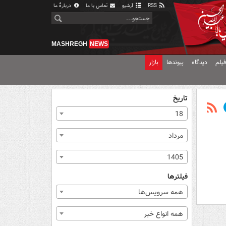
RSS
آرشیو
تماس با ما
دربارهٔ ما
MASHREGH
NEWS
یلم
دیدگاه
پیوندها
بازار
تاریخ
18
مرداد
1405
فیلترها
همه سرویس‌ها
همه انواع خبر