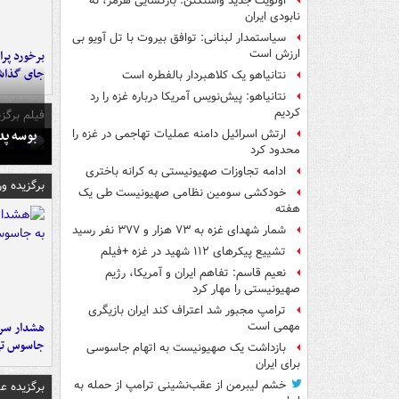
اولویت جدید واشنگتن: بازگشایی هرمز، نه
نابودی ایران
سیاستمدار لبنانی: توافق بیروت با تل آویو بی
ارزش است
جای گذا
نتانیاهو یک کلاهبردار بالفطره است
نتانیاهو: پیش‌نویس آمریکا درباره غزه را رد
کردیم
فیلم برگزی
بوسه‌ پ
ارتش اسرائیل دامنه عملیات تهاجمی در غزه را
محدود کرد
ادامه تجاوزات صهیونیستی به کرانه باختری
برگزیده و
خودکشی سومین نظامی صهیونیست طی یک
هفته
شمار شهدای غزه به ۷۳ هزار و ۳۷۷ نفر رسید
تشییع پیکرهای ۱۱۲ شهید در غزه +فیلم
نعیم قاسم: تفاهم ایران و آمریکا، رژیم
صهیونیستی را مهار کرد
ترامپ مجبور شد اعتراف کند ایران بازیگری
هشدار سرم
مهمی است
جاسوس تی
بازداشت یک صهیونیست به اتهام جاسوسی
برای ایران
خشم لیبرمن از عقب‌نشینی ترامپ از حمله به
برگزیده 