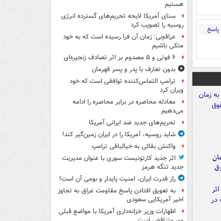
هستیم
سنای آمریکا لایحه تحریم‌های گسترده انرژی
روسیه را تصویب کرد
پاسخ
عراقچی: زمان آن فرا رسیده است که به خود
متکی باشیم
۶ فوتی و ۵ مصدوم بر اثر تصادف زنجیره‌ای
بدون تعارف با پدر و پسر قهرمان
ترامپ التماس‌کننده توافقی است که خود
ویران کرد
معادله محاصره در برابر محاصره را ادامه
می‌دهیم
تحریم‌های جدید ضد ایرانی آمریکا
شاید روسیه، آمریکا را در ایران زمین‌گیر کند!
واکنش بقائی به خیالبافی ترامپ
مان
اثر جدید کارتونیست سوری با عنوان مدیریت
وق
جدید تنگه هرمز
راز قدرت ایران، امنیت پایدار و بومی آن است!
به تعویق افتادن پاسخ مقاومت عراق به تجاوز
اخیر آمریکایی سعودی
اظهارات وزیر خزانه‌داری آمریکا با مواضع قبلی
وی متناقض است