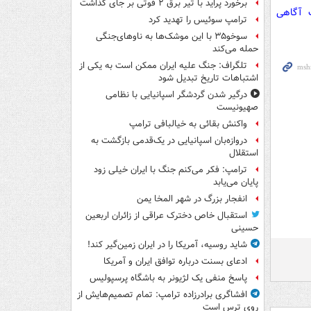
برخورد پراید با تیر برق ۲ فوتی بر جای گذاشت
ت آگاهی
ترامپ سوئیس را تهدید کرد
سوخو۳۵ با این موشک‌ها به ناوهای‌جنگی
حمله می‌کند
تلگراف: جنگ علیه ایران ممکن است به یکی از
اشتباهات تاریخ تبدیل شود
درگیر شدن گردشگر اسپانیایی با نظامی
صهیونیست
واکنش بقائی به خیالبافی ترامپ
دروازه‌بان اسپانیایی در یک‌قدمی بازگشت به
استقلال
ترامپ: فکر می‌کنم جنگ با ایران خیلی زود
پایان می‌یابد
انفجار بزرگ در شهر المخا یمن
استقبال خاص دخترک عراقی از زائران اربعین
حسینی
شاید روسیه، آمریکا را در ایران زمین‌گیر کند!
ادعای بسنت درباره توافق ایران و آمریکا
پاسخ منفی یک لژیونر به باشگاه پرسپولیس
افشاگری برادرزاده ترامپ: تمام تصمیم‌هایش از
روی ترس است