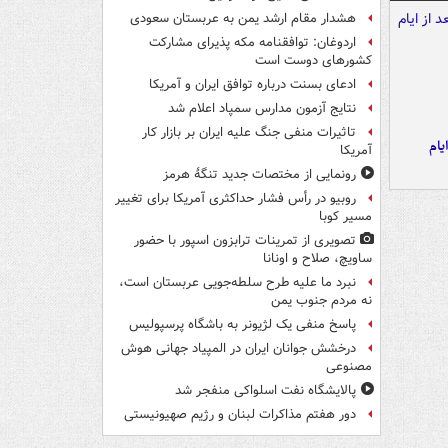
هشدار مقام ارشد یمن به عربستان سعودی
اردوغان: توافقنامه مکه پذیرای مشارکت
کشورهای دوست است
ادعای بسنت درباره توافق ایران و آمریکا
نتایج آزمون مدارس سمپاد اعلام شد
تاثیرات منفی جنگ علیه ایران بر بازار کار
یام
آمریکا
رونمایی از مختصات جدید تنگۀ هرمز
روبیو در رأس فشار حداکثری آمریکا برای تغییر
مسیر کوبا
تصویری از تمرینات ترابزون اسپور با حضور
ساویچ، صلاح و اونانا
نبرد ما علیه طرح سلطه‌جویی عربستان است،
نه مردم جنوب یمن
پاسخ منفی یک لژیونر به باشگاه پرسپولیس
درخشش جوانان ایران در المپیاد جهانی هوش
مصنوعی
پالایشگاه نفت اسلواکی منفجر شد
دور هفتم مذاکرات لبنان و رژیم صهیونیستی