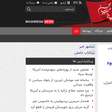
RSS
آرشیو
تماس با ما
دربارهٔ ما
MASHREGH
NEWS
یلم
دیدگاه
پیوندها
بازار
اپ
پربازدیدترین ها
ود
تصاویر جدید از پهپادهای منهدم‌شده آمریکا
توسط سپاه
سامانه ضد موشکی لیزری؛ از بلوف سیاسی تا
میان،
واقعیت میدانی
چرا محمد صلاح ترکیه را به عربستان و آمریکا
ترجیح داد
هشدار سرمربی پرسپولیس به جاسوس تیم
گربه جریان برق شهرستان فریمان را قطع کرد