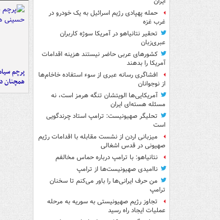
ایران
حمله پهپادی رژیم اسرائیل به یک خودرو در
غرب غزه
تحقیر نتانیاهو در آمریکا سوژه کاربران
عبری‌زبان
کشورهای عربی حاضر نیستند هزینه اقدامات
آمریکا را بدهند
پرچم سیاه
افشاگری رسانه عبری از سوء استفاده خاخام‌ها
همچنان در
از نوجوانان
آمریکایی‌ها الویتشان تنگه هرمز است، نه
مسئله هسته‌ای ایران
تحلیگر صهیونیست: ترامپ استاد چرندگویی
است
میزبانی اردن از نشست مقابله با اقدامات رژیم
صهیونی در قدس اشغالی
نتانیاهو: با ترامپ درباره حماس مخالفم
ناامیدی صهیونیست‌ها از ترامپ
من حرف ایرانی‌ها را باور می‌کنم تا سخنان
ترامپ
تجاوز رژیم صهیونیستی به سوریه به مرحله
عملیات ایجاد راه رسید