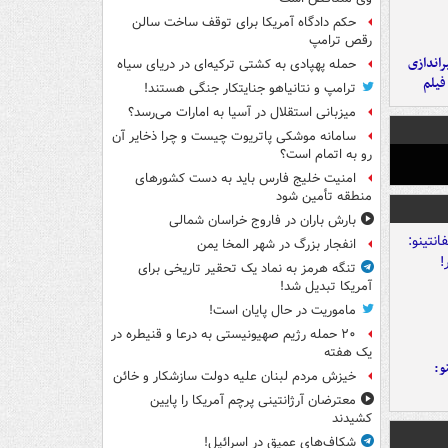
حکم دادگاه آمریکا برای توقف ساخت سالن
رقص ترامپ
یراندازی
حمله پهپادی به کشتی ترکیه‌ای در دریای سیاه
فیلم
ترامپ و نتانیاهو جنایتکار جنگی هستند!
میزبانی استقلال در آسیا به امارات می‌رسد؟
سامانه موشکی پاتریوت چیست و چرا ذخایر آن
رو به اتمام است؟
امنیت خلیج فارس باید به دست کشورهای
منطقه تأمین شود
بارش باران در فاروج خراسان شمالی
انفجار بزرگ در شهر المخا یمن
تنگه هرمز به نماد یک تحقیر تاریخی برای
آمریکا تبدیل شد!
ماموریت در حال پایان است!
۲۰ حمله رژیم صهیونیستی به درعا و قنیطره در
یک هفته
و:
خیزش مردم لبنان علیه دولت سازشکار و خائن
معترضان آرژانتینی پرچم آمریکا را پایین
کشیدند
شکاف‌های عمیق در اسرائیل!