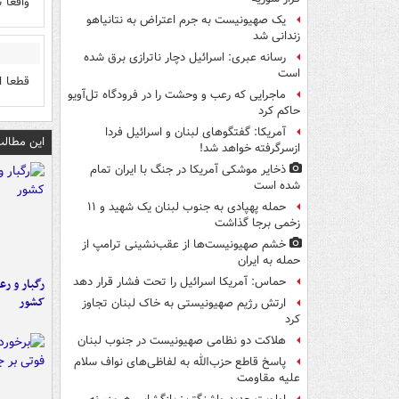
واقعا 
یک صهیونیست به جرم اعتراض به نتانیاهو
زندانی شد
رسانه عبری: اسرائیل دچار ناترازی برق شده
است
قطعا ا
ماجرایی که رعب و وحشت را در فرودگاه تل‌آویو
حاکم کرد
آمریکا: گفتگوهای لبنان و اسرائیل فردا
این مطالب
ازسرگرفته خواهد شد!
ذخایر موشکی آمریکا در جنگ با ایران تمام
شده است
حمله پهپادی به جنوب لبنان یک شهید و ۱۱
زخمی برجا گذاشت
خشم صهیونیست‌ها از عقب‌نشینی ترامپ از
حمله به ایران
حماس: آمریکا اسرائیل را تحت فشار قرار دهد
رگبار و رع
کشور
ارتش رژیم صهیونیستی به خاک لبنان تجاوز
کرد
هلاکت دو نظامی صهیونیست در جنوب لبنان
پاسخ قاطع حزب‌الله به لفاظی‌های نواف سلام
علیه مقاومت