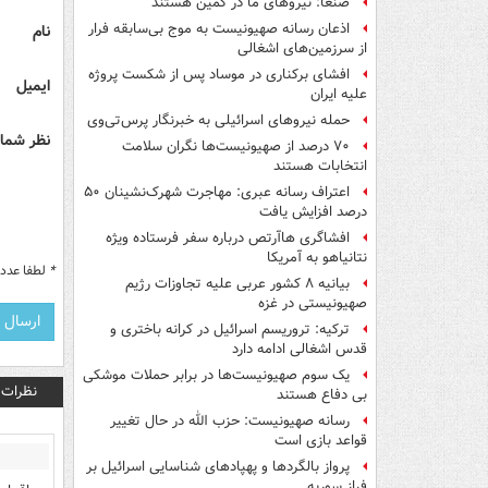
صنعا: نیروهای ما در کمین‌ هستند
اذعان رسانه صهیونیست به موج بی‌سابقه فرار
نام
از سرزمین‌های اشغالی
افشای برکناری در موساد پس از شکست پروژه
ایمیل
علیه ایران
حمله نیروهای اسرائیلی به خبرنگار پرس‌تی‌وی
نظر شما 
۷۰ درصد از صهیونیست‌ها نگران سلامت
انتخابات هستند
اعتراف رسانه عبری: مهاجرت شهرک‌نشینان ۵۰
درصد افزایش یافت
افشاگری هاآرتص درباره سفر فرستاده ویژه
نتانیاهو به آمریکا
*
لطفا عدد م
بیانیه ۸ کشور عربی علیه تجاوزات رژیم
صهیونیستی در غزه
ترکیه: تروریسم اسرائیل در کرانه باختری و
قدس اشغالی ادامه دارد
یک‌ سوم صهیونیست‌ها در برابر حملات موشکی
نظرات
بی دفاع هستند
رسانه صهیونیست: حزب الله در حال تغییر
قواعد بازی است
پرواز بالگردها و پهپادهای شناسایی اسرائیل بر
فراز سوریه