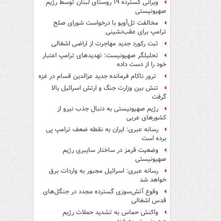
ویرانی گسترده ۱۹ روستای لبنان توسط رژیم
صهیونیستی
مخالفت تل‌آویو با درخواست شورای صلح
ترامپ برای عقب‌نشینی
ثبت رکورد جدید مهاجرت از اراضی اشغالی
تحلیلگر صهیونیست: تهدیدهای ترامپ اعتبار
خود را از دست داده
ترور ناکام فرمانده جدید عزالدین قسام در غزه
تنش بین وزارت جنگ و ارتش اسرائیل بالا
گرفت
رژیم صهیونیستی به دنبال جذب نیرو از
کشورهای عربی
رسانه عبری: ایران به نقطه ضعف ترامپ پی
برده است
وضعیت قرمز در ساختار سایبری رژیم
صهیونیستی
رسانه عبری: اسرائیل مجبور به واردات برق
خواهد شد
وقوع آتش‌سوزی گسترده مجدد در جنگل‌های
قدس اشغالی
واکنش حماس به تشدید حملات رژیم