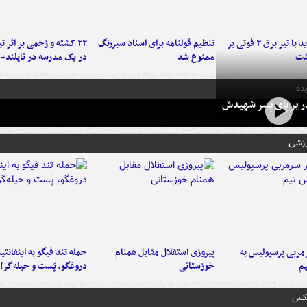
برخورد پراید با تیر برق ۲ فوتی بر
تنظیم قولنامه برای اسناد سبزرنگ
۲۲ کشته و زخمی بر اثر ت
شت
ممنوع شد
در یک مدرسه در تایلند+ 
ده
در بر پای پسر شهیدش
رزشی
ربی پرسپولیس به
پیروزی استقلال مقابل همنام
حمله تند فیگو به اینفانتین
م
خوزستانی
دروغگو، پَست‌ و حیله‌گر!
عکس