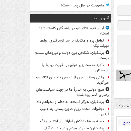
ماموریت در حال پایان است!
آخرین اخبار
آیا از نفوذ نتانیاهو در واشنگتن کاسته شده
است؟
توافق پرو و مکزیک بر سر ازسرگیری روابط
دیپلماتیک
پزشکیان: شکافی بین دولت و نیروهای مسلح
نیست
تاکید نخست‌وزیر عراق بر تقویت روابط با
عربستان
وقتی رسانه عبری از کابوس بنیامین نتانیاهو
می‌گوید
هیچ دولتی به اندازۀ ما در جهت سیاست‌های
رهبری قدم برنداشت
پزشکیان: هرگز استعفا نداده‌ام و نخواهم داد
بررسی: 2
تجاوزات مجدد رژیم صهیونیستی به جنوب
لبنان
حمله به ۱۵ نفتکش‌ اماراتی از ابتدای جنگ
پاسخ
پزشکیان: ما نوکر مردم و در خدمت آنان