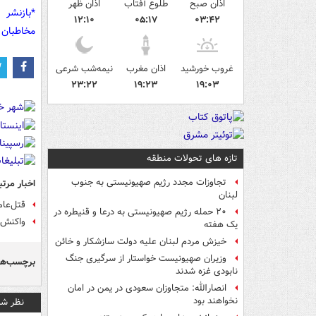
اذان صبح
طلوع آفتاب
اذان ظهر
*بازنشر 
۱۲:۱۰
۰۵:۱۷
۰۳:۴۲
مخاطبان 
غروب خورشید
اذان مغرب
نیمه‌شب شرعی
۲۳:۲۲
۱۹:۲۳
۱۹:۰۳
تازه های تحولات منطقه
تجاوزات مجدد رژیم صهیونیستی به جنوب
اخبار مرتب
لبنان
قتل‌عام
۲۰ حمله رژیم صهیونیستی به درعا و قنیطره در
واکنش 
یک هفته
خیزش مردم لبنان علیه دولت سازشکار و خائن
وزیران صهیونیست خواستار از سرگیری جنگ
برچسب‌ها
نابودی غزه شدند
انصارالله: متجاوزان سعودی در یمن در امان
نخواهند بود
نظر شم