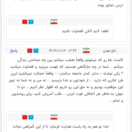
ترس تجاوز بوده
0
2
لطف کنید الکی قضاوت نکنید
پاسخ
حاج مهدی
۰۲:۴۶ - ۱۴۰۴/۰۱/۰۶
1
6
کامنت ها رو که میخونم واقعاْ تعجب میکنم بین چه جماعتی زندگی
میکنم .. شما در چه جایگاهی هستید که تهمت میزنید و قضاوت میکنید
؟ یکی نوشته ؛ دختر کمتر جامعه سالمتر؛ -- واقعاْ خجالت نمیکشید ازین
طرز فکری که دارید .. از خودتون و خدا بترسید .. نه من و نه شما نه توی
اون موقعیت بودیم و نه حق این رو داریم که اظهار نظر کنیم .. دو تا
جوان به خاطر هر اتفاقی فوت کردن .. طلب آمرزش کنید برای روحشون
و تمام ..
3
2
خدا تو هم به راه راست هدایت فرماید تا از این گمراهی نجات