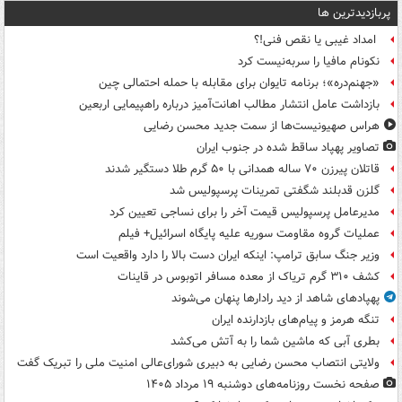
پربازدیدترین ها
امداد غیبی یا نقص فنی!؟
نکونام مافیا را سربه‌نیست کرد
«جهنم‌دره»؛ برنامه تایوان برای مقابله با حمله احتمالی چین
بازداشت عامل انتشار مطالب اهانت‌آمیز درباره راهپیمایی اربعین
هراس صهیونیست‌ها از سمت جدید محسن رضایی
تصاویر پهپاد ساقط شده در جنوب ایران
قاتلان پیرزن ۷۰ ساله همدانی با ۵۰ گرم طلا دستگیر شدند
گلزن قدبلند شگفتی تمرینات پرسپولیس شد
مدیرعامل پرسپولیس قیمت آخر را برای نساجی تعیین کرد
عملیات گروه مقاومت سوریه علیه پایگاه اسرائیل+ فیلم
وزیر جنگ سابق ترامپ: اینکه ایران دست بالا را دارد واقعیت است
کشف ۳۱۰ گرم تریاک از معده مسافر اتوبوس در قاینات
پهپادهای شاهد از دید رادارها پنهان می‌شوند
تنگه هرمز و پیام‌های بازدارنده ایران
بطری آبی که ماشین شما را به آتش می‌کشد
ولایتی انتصاب محسن رضایی به دبیری شورای‌عالی امنیت ملی را تبریک گفت
صفحه نخست روزنامه‌های دوشنبه ۱۹ مرداد ۱۴۰۵