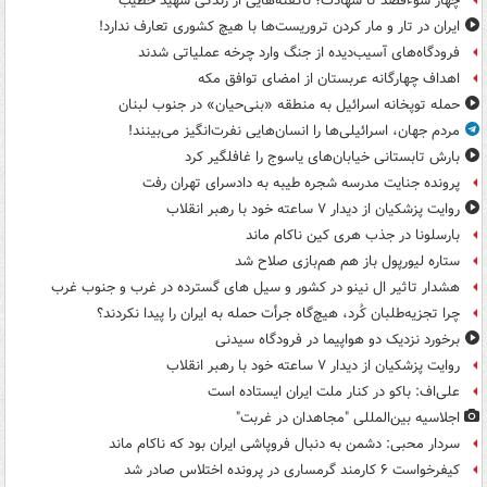
چهار سوءقصد تا شهادت؛ ناگفته‌هایی از زندگی شهید خطیب
ایران در تار و مار کردن تروریست‌ها با هیچ کشوری تعارف ندارد!
فرودگاه‌های آسیب‌دیده از جنگ وارد چرخه عملیاتی شدند
اهداف چهارگانه عربستان از امضای توافق مکه
حمله توپخانه اسرائیل به منطقه «بنی‌حیان» در جنوب لبنان
مردم جهان، اسرائیلی‌ها را انسان‌هایی نفرت‌انگیز می‌بینند!
بارش تابستانی خیابان‌های یاسوج را غافلگیر کرد
پرونده جنایت مدرسه شجره طیبه به دادسرای تهران رفت
روایت پزشکیان از دیدار ۷ ساعته خود با رهبر انقلاب
بارسلونا در جذب هری کین ناکام ماند
ستاره لیورپول باز هم هم‌بازی صلاح شد
هشدار تاثیر ال نینو در کشور و سیل های گسترده در غرب و جنوب غرب
چرا تجزیه‌طلبان کُرد، هیچ‌گاه جرأت حمله به ایران را پیدا نکردند؟
برخورد نزدیک دو هواپیما در فرودگاه سیدنی
روایت پزشکیان از دیدار ۷ ساعته خود با رهبر انقلاب
علی‌اف: باکو در کنار ملت ایران ایستاده است
اجلاسیه بین‌المللی "مجاهدان در غربت"
سردار محبی: دشمن به دنبال فروپاشی ایران بود که ناکام ماند
کیفرخواست ۶ کارمند گرمساری در پرونده اختلاس صادر شد