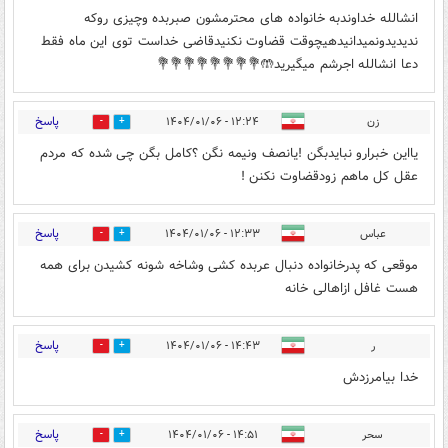
انشالله خداوندبه خانواده های محترمشون صبربده وچیزی روکه
ندیدیدونمیدانیدهیچوقت قضاوت نکنیدقاضی خداست توی این ماه فقط
دعا انشالله اجرشم میگیرید🤲💐💐💐💐💐💐💐💐
پاسخ
زن
۱۲:۲۴ - ۱۴۰۴/۰۱/۰۶
1
0
یااین خبرارو نبایدبگن !یانصف ونیمه نگن ؟کامل بگن چی شده که مردم
عقل کل ماهم زودقضاوت نکنن !
پاسخ
عباس
۱۲:۳۳ - ۱۴۰۴/۰۱/۰۶
0
0
موقعی که پدرخانواده دنبال عربده کشی وشاخه شونه کشیدن برای همه
هست غافل ازاهالی خانه
پاسخ
ر
۱۴:۴۳ - ۱۴۰۴/۰۱/۰۶
0
1
خدا بیامرزدش
پاسخ
سحر
۱۴:۵۱ - ۱۴۰۴/۰۱/۰۶
0
8