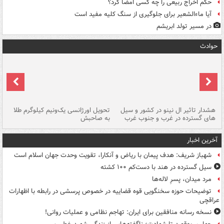
حکم اخراج ربیعی را چه کسی امضا کرد؟
آیا ماءالشعیر برای جلوگیری از سنگ کلیه مفید است
در مسیر تولد ابریشم
حوادث
هشدار تاثیر ال نینو در کشور و سیل
تحویل اورژانسی یک‌ونیم کیلوگرم طلا
رگ
های گسترده در غرب و جنوب غرب
به صاحبش
کش
آخرین اخبار
شهباز شریف: هدف پیمان با ریاض و آنکارا، تقویت وحدت جهان اسلام است
سیل گسترده در هند با دست‌کم ۱۰۰ کشته
مرد میدان، پسرِ لاله‌ها
توضیحات حوزه سخنگویی قوه قضاییه در خصوص پرسشی در رابطه با اظهارات
عراقچی
نسخه رسانه منافقین برای ایران: تهاجم نظامی و عملیات روانی!