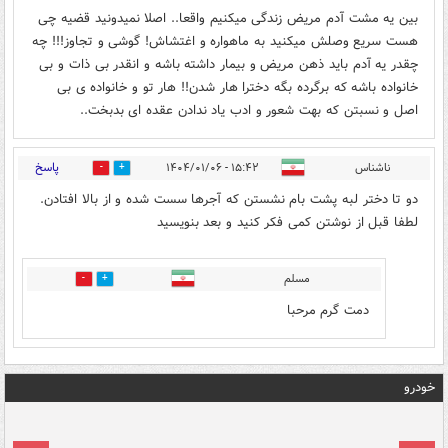
بین یه مشت آدم مریض زندگی میکنیم واقعا.. اصلا نمیدونید قضیه چی
هست سریع وصلش میکنید به ماهواره و اغتشاش! گوشی و تجاوز!!! چه
چقدر یه آدم باید ذهن مریض و بیمار داشته باشه و انقدر بی ذات و بی
خانواده باشه که برگرده بگه دخترا هار شدن!! هار تو و خانواده ی بی
اصل و نسبتن که بهت شعور و ادب یاد ندادن عقده ای بدبخت..
پاسخ
ناشناس
۱۵:۴۲ - ۱۴۰۴/۰۱/۰۶
2
0
دو تا دختر لبه پشت بام نشستن که آجرها سست شده و از بالا افتادن.
لطفا قبل از نوشتن کمی فکر کنید و بعد بنویسید
مسلم
0
0
دمت گرم مرحبا
خودرو