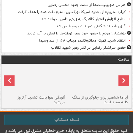
هراس صهیونیست‌ها از سمت جدید محسن رضایی
کپلر: تحریم‌های جدید آمریکا بزرگ‌ترین منبع نفت هند را هدف گرفت
منابع افزایش اعتبار کالابرگ به زودی تامین خواهد شد
گلزن قدبلند شگفتی تمرینات پرسپولیس شد
پزشکیان: مردم با حضور خود همه توطئه‌ها را نقش بر آب کردند
انتقاد شدید کمیته مذاکره‌کننده میناب ۱۶۸ از صداوسیما
حضور سرلشکر رضایی در کنار رهبر شهید انقلاب
سلامت
آیا ماءالشعیر برای جلوگیری از سنگ
آلودگی هوا باعث تشدید آرتروز
حذ
کلیه مفید است
می‌شود
کل
نسخه دسکتاپ
کليه حقوق اين سايت متعلق به پایگاه خبري-تحليلي مشرق نيوز می باشد و