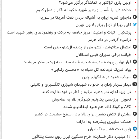
اولین بازی تراکتور با تماشاگر برگزار می‌شود؟
حدادعادل: با تأسی از رهبر شهید حکیمانه فکر و عمل کنیم
ماجرای ضربه ایران به آشیانه دزدان نفت آمریکا در سوریه
قابی زیبا از تونل برفی لالون تهران
پزشکیان: ثبات و امنیت امروز جامعه به برکت و رهنمودهای رهبر شهید است
ترامپ؛ گرفتار در دام هرمز
احتمال متاثرشدن کشورمان از پدیده ال‌نینو جدی است
خیانت برخی مدیران قبلی استقلال
قرار نهایی پرونده مدرسه شجره طیبه میناب به زودی صادر می‌شود
پیام تبریک فرمانده کل سپاه به «محسن رضایی»
سیلاب شدید در شانگهای چین
دیدار سردار رادان با خانواده‌ شهیدان شیرازی تنگسیری و نائینی
تل‌آویو: اجازه نمی‌دهیم ترکیه و قطر بر غزه نظارت کنند
تحویل اورژانسی یک‌ونیم کیلوگرم طلا به صاحبش
AFC و کونکاکاف هم علیه اینفانتینو شدند
روایتی از تلاش دشمن برای بالا بردن سطح خشونت در کشور
حملات سایبری پیشرفته به امارات
ژاپن تحت فشار جنگ ایران
۱۳ میلیارد دلار خسارت؛ خرج سنگین ایران روی دست پنتاگون