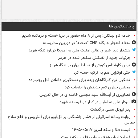
پربازدیدترین ها
خدمه ناو لینکلن: پس از ۸ ماه حضور در دریا خسته و درمانده‌ شدیم
لحظه انفجار جایگاه CNG "صحنه" در دوربین مداربسته
هشدار دبیر شورای عالی امنیت ملی به امریکا درباره تنگه هرمز
جزئیات جدید از نفتکش منفجر شده در هرمز
ترس کارشناس کویتی از تسلط ایران بر تنگۀ هرمز
حتی اوکراین هم به ترکیه حمله کرد
تشکیل تیم کارآگاهان زبده برای دستگیری عاملان قتل رجب‌زاده
مجتبی جباری تیم جدیدش را انتخاب کرد
تصاویری از آیت‌الله سید مجتبی خامنه‌ای در حال تدریس
سردار علی عظمایی در کنار دو فرمانده شهید
پدر لیونل مسی درگذشت
روایت رسانه اسرائیلی از فشار واشنگتن بر تل‌آویو برای آتش‌بس و خلع سلاح
حماس
قیمت طلا و سکه امروز ۱۴۰۵/۰۵/۱۷
فیدان: ایران هدف پیمان دفاعی مکه نیست