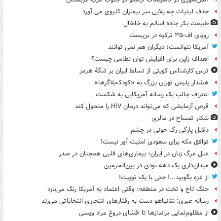
حذف لبنیات چه بلایی سر بیماران کلیوی می آورد
طبیعت بکر جاده اسالم به خلخال
رویای اف-۳۵ ترکیه در بن‌بست
آمریکا نتوانست؛ دیگران هم نمی توانند
اهداف ژاپن برای افزایش توان نظامی چیست؟
ترس کارشناس کویتی از تسلط ایران بر تنگۀ هرمز
هشدار پلیس تهران بزرگ به «کودک‌بلاگرها»
اعتراف جالب یک رسانه آمریکایی به شکست
قرص آزمایشی که می‌تواند درمان HIV را متحول کند
شکار تمساح در مالزی
دلایل پارگی رگ خونی در چشم
توافق مکه برای سعودی امنیت آور نیست!
علل مرگ زنان در ایران؛ بیماری‌های قلبی همچنان در صدر
میدان‌داری یک دهه نودی در بین‌الحرمین
از غزه بگویید...! حتی با یک توییت!
جنگ تاج و تخت در منطقه؛ وقتی اعتماد به آمریکا رنگ می‌بازد
رسانه عبری: نتانیاهو دست به رفتارهای انتحاری انتخاباتی می‌زند
از مظلوم‌نمایی براندازها تا افشای دروغ مراد ویسی