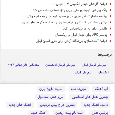
فیلم/ گل‌های دیدار انگلیس ۳ - لتونی ۰
رنگ پیراهن تیم‌های ملی ایران و ازبکستان مشخص شد
برنامه متفاوت فدراسیون برای صعود تیم ملی به جام جهانی
برتری سخت ازبکستان و قرقیزستان در دیدار همگروه های ایران
طارمی: داور به ما بی‌احترامی کرد
پوستر AFC برای دیدار ایران و ازبکستان
فیلم/ آماده‌سازی ورزشگاه آزادی برای بازی امروز ایران
برچسب‌ها
تیم ملی فوتبال ایران
تیم ملی فوتبال ازبکستان
مقدماتی جام جهانی ۲۰۲۶
ازبکستان
تیم ملی ایران
آپ آهنگ
موزیک شاه
سایت تاریخ ایران
بهترین هتل های استانبول
رزرو هتل استانبول
دانلود آهنگ جدید
بهترین جراح بینی ترمیمی
آهنگ های جدید
پرشین هتل
ثبت نام بیمه اربعین
آهنگ جدید