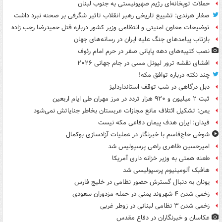
حملات توپخانه‌ای رژیم صهیونیستی به جنوب لبنان
صفار هرندی: تشییع تاریخی رهبر انقلاب تاثیر شگرفی بر صحنه نبرد داشت
توضیحات معاون امنیتی و انتظامی وزیر کشور درباره قتل حمیدرضا رجب زاده
بازتاب پیامدهای جنگ علیه ایران در رسانه‌های جهان
نصب کتیبه‌های دهه پایانی صفر در حرم امام رئوف
افشای نقشه ترور لیونل مسی در جام جهانی ۲۰۲۶
چند نکته درباره توافق مکه!
دبل درگاهی در شب توقف استانداردلیژ
ثبت ۲ میلیون و ۹۲۰ هزار تردد در مرز مهران طی ایام اربعین
یمن: تشکیل ائتلاف مانع مجازات عربستان بخاطر جنایاتش نمی‌شود
فیدان: ایران هدف پیمان دفاعی مکه نیست
شوخی حاج‌قاسم با خبرنگار در عملیات آزادسازی بوکمال
امیرحسین طاهری راهی پرسپولیس شد
طعنه همتی به وزیر خزانه داری آمریکا
هافبک آلومینیوم پرسپولیسی شد
یونان به دنبال گسترش حضور نظامی در خلیج فارس
زخمی شدن ۴ شهروند یمنی در حمله مزدوران سعودی
زخمی شدن ۳ نظامی لبنانی در زوطر غربی
عکاسان و خبرنگاران در دفاع مقدس