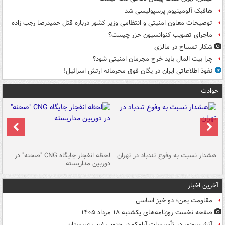
هافبک آلومینیوم پرسپولیسی شد
توضیحات معاون امنیتی و انتظامی وزیر کشور درباره قتل حمیدرضا رجب زاده
ماجرای تصویب کنوانسیون خزر چیست؟
شکار تمساح در مالزی
چرا بیت المال باید خرج مجرمان امنیتی شود؟
نفوذ اطلاعاتی ایران در یگان فوق محرمانه ارتش اسرائیل!
حوادث
ای
هشدار نسبت به وفوع تندباد در تهران
لحظه انفجار جایگاه CNG "صحنه" در
دس
دوربین مداربسته
ات
آخرین اخبار
مقاومت یمن؛ دو خیز اساسی
صفحه نخست روزنامه‌های یکشنبه ۱۸ مرداد ۱۴۰۵
آتش‌سوزی در تأسیسات آرامکو در جنوب غرب عربستان