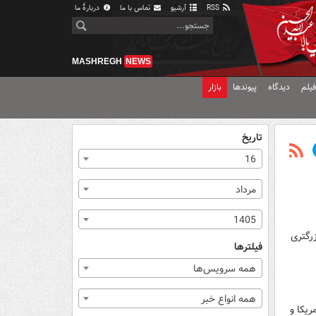
RSS
آرشیو
تماس با ما
دربارهٔ ما
MASHREGH
NEWS
یلم
دیدگاه
پیوندها
بازار
تاریخ
16
مرداد
1405
زرگتری
فیلترها
همه سرویس‌ها
همه انواع خبر
ک کانادا، آمریکا و