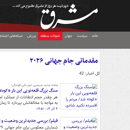
خانه
سیاست
جهان
تحولات منطقه
ورزش
شبکه‌های اجتماع
مقدماتی جام جهانی ۲۰۲۶
کل اخبار: 42
وعده جدید سرمربی تیم ملی فوتبال؛
سنگ بزرگ قلعه‌نویی این بار «کوه
هر چقدر حجم انتقادات از عملکرد امی
به مواجه با مخالفانش بپردازد تا زمان
۴ آذر ۰۴ - ۰۹:۵۱
فیلم/ بررسی جدیدترین وضعیت و تغی