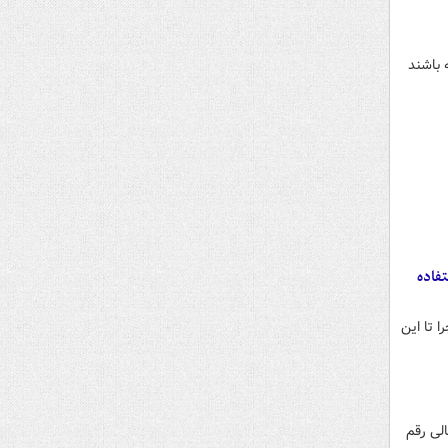
 باشند
تفاده
 تا این
الی رقم