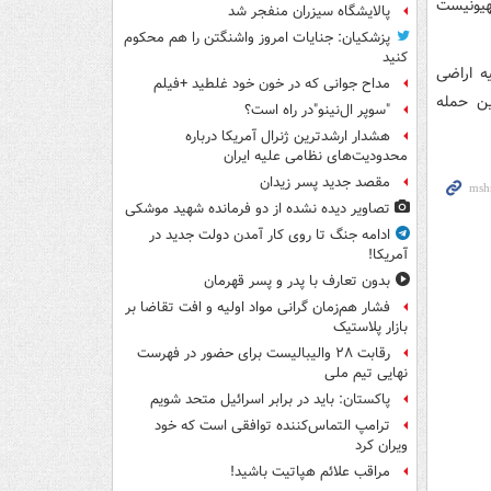
هیونیست
پالایشگاه سیزران منفجر شد
پزشکیان: جنایات امروز واشنگتن را هم محکوم
کنید
ه اراضی
مداح جوانی که در خون خود غلطید +فیلم
ین حمله
"سوپر ال‌نینو"در راه است؟
هشدار ارشدترین ژنرال آمریکا درباره
محدودیت‌های نظامی علیه ایران
مقصد جدید پسر زیدان
تصاویر دیده‌ نشده از دو فرمانده شهید موشکی
ادامه جنگ تا روی کار آمدن دولت جدید در
آمریکا!
بدون تعارف با پدر و پسر قهرمان
فشار هم‌زمان گرانی مواد اولیه و افت تقاضا بر
بازار پلاستیک
رقابت ۲۸ والیبالیست برای حضور در فهرست
نهایی تیم ملی
پاکستان: باید در برابر اسرائیل متحد شویم
ترامپ التماس‌کننده توافقی است که خود
ویران کرد
مراقب علائم هپاتیت باشید!