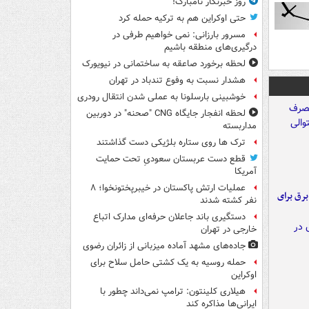
روز خبرنگار نامبارک!
حتی اوکراین هم به ترکیه حمله کرد
مسرور بارزانی: نمی خواهیم طرفی در
درگیری‌های منطقه باشیم
لحظه برخورد صاعقه به ساختمانی در نیویورک
هشدار نسبت به وفوع تندباد در تهران
خوشبینی بارسلونا به عملی شدن انتقال رودری
لحظه انفجار جایگاه CNG "صحنه" در دوربین
مداربسته
ترک ها روی ستاره بلژیکی دست گذاشتند
قطع دست عربستان سعودیِ تحت حمایت
آمریکا
عملیات ارتش پاکستان در خیبرپختونخوا؛ ۸
 برق برای
نفر کشته شدند
دستگیری باند جاعلان حرفه‌ای مدارک اتباع
خارجی در تهران
جاده‌های مشهد آماده میزبانی از زائران رضوی
حمله روسیه به یک کشتی حامل سلاح برای
اوکراین
هیلاری کلینتون: ترامپ نمی‌داند چطور با
ایرانی‌ها مذاکره کند