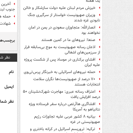
یک هفته
آخرین ت
خیزش مردم لبنان علیه دولت سازشکار و خائن
جنوب لبنا
وزیران صهیونیست خواستار از سرگیری جنگ
حمله ه
نابودی غزه شدند
شهادت 
انصارالله: متجاوزان سعودی در یمن در امان
نخواهند بود
صنعا: نیروهای ما در کمین‌ هستند
برچسب‌ها
اذعان رسانه صهیونیست به موج بی‌سابقه فرار
از سرزمین‌های اشغالی
نظر شم
افشای برکناری در موساد پس از شکست پروژه
علیه ایران
نام
حمله نیروهای اسرائیلی به خبرنگار پرس‌تی‌وی
۷۰ درصد از صهیونیست‌ها نگران سلامت
انتخابات هستند
ایمیل
اعتراف رسانه عبری: مهاجرت شهرک‌نشینان ۵۰
درصد افزایش یافت
نظر شما 
افشاگری هاآرتص درباره سفر فرستاده ویژه
نتانیاهو به آمریکا
بیانیه ۸ کشور عربی علیه تجاوزات رژیم
صهیونیستی در غزه
ترکیه: تروریسم اسرائیل در کرانه باختری و