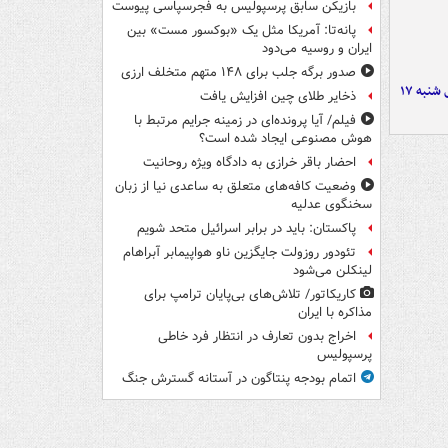
بازیکن سابق پرسپولیس به فجرسپاسی پیوست
پانه‌تا: آمریکا مثل یک «بوکسور مست» بین
ایران و روسیه می‌دود
صدور برگه جلب برای ۱۴۸ متهم متخلف ارزی
صفحه نخست روزنامه‌های شنبه ۱۷
ذخایر طلای چین افزایش یافت
فیلم/ آیا پرونده‌ای در زمینه جرایم مرتبط با
هوش مصنوعی ایجاد شده است؟
احضار باقر خرازی به دادگاه ویژه روحانیت
وضعیت کافه‌های متعلق به ساعدی نیا از زبان
سخنگوی عدلیه
پاکستان: باید در برابر اسرائیل متحد شویم
تئودور روزولت جایگزین ناو هواپیمابر آبراهام
لینکلن می‌شود
کاریکاتور/ تلاش‌های بی‌پایان ترامپ برای
مذاکره با ایران
اخراج بدون تعارف در انتظار فرد خاطی
پرسپولیس
اتمام بودجه پنتاگون در آستانه گسترش جنگ