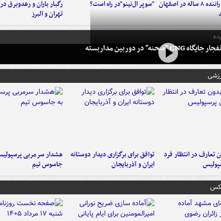
کامیون با راننده ۸ ساله در اصفهان
"سوپر ال‌نینو"در راه است؟
رگبار باران و رعدوبرق در 
تهران و البرز
ده
 CNG "صحنه" در دوربین مداربسته
رزشی
 تعارف در انتظار فرد
توافق برای برگزاری دیدار دوستانه
هشدار سرمربی پرسپولیس
پولیس
ایران و آذربایجان
جاسوس تیم
عکس