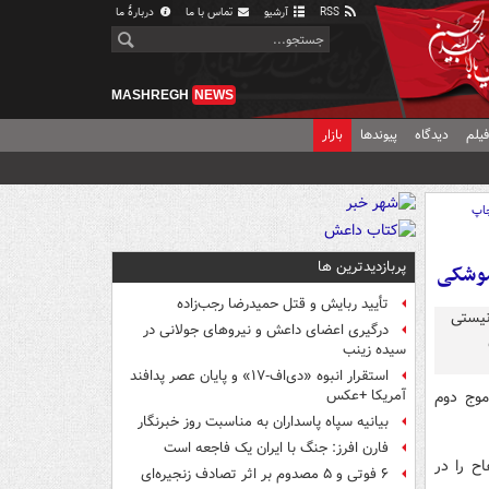
RSS
آرشیو
تماس با ما
دربارهٔ ما
MASHREGH
NEWS
یلم
دیدگاه
پیوندها
بازار
اپ
پربازدیدترین ها
 موشکی
تأیید ربایش و قتل حمیدرضا رجب‌زاده
درگیری اعضای داعش و نیروهای جولانی در
سیده زینب
استقرار انبوه «دی‌اف‑۱۷» و پایان عصر پدافند
موج دوم
آمریکا +عکس
بیانیه سپاه پاسداران به مناسبت روز خبرنگار
فارن افرز: جنگ با ایران یک فاجعه است
ح را در
۶ فوتی و ۵ مصدوم بر اثر تصادف زنجیره‌ای