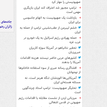
صهیونیستی را مهار کرد
ترامپ مجبور شد اعتراف کند ایران بازیگری
مهمی است
بازداشت یک صهیونیست به اتهام جاسوسی
جاده‌های م
برای ایران
زائران رض
خشم لیبرمن از عقب‌نشینی ترامپ از حمله به
ایران
حمله پهپادی رژیم اسرائیل به یک خودرو در
غرب غزه
تحقیر نتانیاهو در آمریکا سوژه کاربران
عبری‌زبان
کشورهای عربی حاضر نیستند هزینه اقدامات
آمریکا را بدهند
افشاگری رسانه عبری از سوء استفاده خاخام‌ها
از نوجوانان
آمریکایی‌ها الویتشان تنگه هرمز است، نه
مسئله هسته‌ای ایران
تحلیگر صهیونیست: ترامپ استاد چرندگویی
است
میزبانی اردن از نشست مقابله با اقدامات رژیم
صهیونی در قدس اشغالی