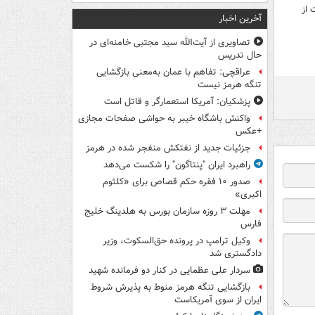
 از
آخرین اخبار
تصاویری از آیت‌الله سید مجتبی خامنه‌ای در
حال تدریس
عراقچی: تفاهم با عمان به‌معنی بازگشایی
تنگه هرمز نیست
پزشکیان: آمریکا استعمارگر و قاتل است
واکنش باشگاه خیبر به حواشی صفحات مجازی
+عکس
جزئیات جدید از نفتکش منفجر شده در هرمز
راهبرد ایران "پنتاگون" را شکست می‌دهد
صدور ۱۰ فقره حکم قصاص برای «کلثوم
اکبری»
مهلت ۳ روزه سازمان بورس به هلدینگ خلیج
فارس
وکیل ترامپ در پرونده حق‌السکوت، وزیر
دادگستری شد
سردار علی عظمایی در کنار دو فرمانده شهید
بازگشایی تنگه هرمز منوط به پذیرش شروط
ایران از سوی آمریکاست