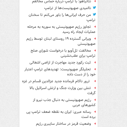
نتانیاهو: با ترامپ درباره حماس مخالفم
ناامیدی صهیونیست‌ها از ترامپ
من حرف ایرانی‌ها را باور می‌کنم تا سخنان
ترامپ
تجاوز رژیم صهیونیستی به سوریه به مرحله
عملیات ایجاد راه رسید
ویرانی گسترده ۱۹ روستای لبنان توسط رژیم
صهیونیستی
مخالفت تل‌آویو با درخواست شورای صلح
ترامپ برای عقب‌نشینی
ثبت رکورد جدید مهاجرت از اراضی اشغالی
تحلیلگر صهیونیست: تهدیدهای ترامپ اعتبار
خود را از دست داده
ترور ناکام فرمانده جدید عزالدین قسام در غزه
تنش بین وزارت جنگ و ارتش اسرائیل بالا
گرفت
رژیم صهیونیستی به دنبال جذب نیرو از
کشورهای عربی
رسانه عبری: ایران به نقطه ضعف ترامپ پی
برده است
وضعیت قرمز در ساختار سایبری رژیم