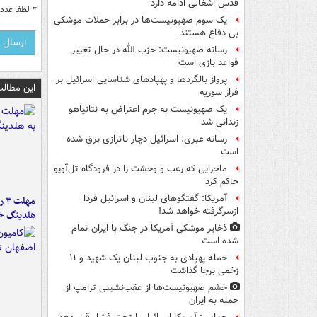
قدس اشغالی ادامه دارد
*
لطفا عدد م
یک‌ سوم صهیونیست‌ها در برابر حملات موشکی
بی دفاع هستند
رسانه صهیونیست: حزب الله در حال تغییر
قواعد بازی است
پرواز بالگردها و پهپادهای شناسایی اسرائیل بر
این مطالب
فراز سوریه
یک صهیونیست به جرم اعتراض به نتانیاهو
زندانی شد
رسانه عبری: اسرائیل دچار ناترازی برق شده
است
ماجرایی که رعب و وحشت را در فرودگاه تل‌آویو
حاکم کرد
آمریکا: گفتگوهای لبنان و اسرائیل فردا
مه
ازسرگرفته خواهد شد!
هلدینگ خ
ذخایر موشکی آمریکا در جنگ با ایران تمام
شده است
حمله پهپادی به جنوب لبنان یک شهید و ۱۱
زخمی برجا گذاشت
خشم صهیونیست‌ها از عقب‌نشینی ترامپ از
حمله به ایران