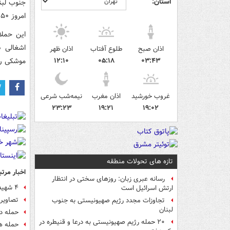
استان:
جنوب لبن
امروز ۵۰ منطقه را در جنوب لبنان هدف قرار دادند.
این حملا
اشغالی ص
اذان صبح
طلوع آفتاب
اذان ظهر
۰۳:۴۳
۰۵:۱۸
۱۲:۱۰
موشکی را
غروب خورشید
اذان مغرب
نیمه‌شب شرعی
۲۳:۲۳
۱۹:۲۱
۱۹:۰۲
تازه های تحولات منطقه
اخبار مرتب
رسانه عبری زبان: روزهای سختی در انتظار
۴ شهید و ۱۰ مجروح در حملات هوایی رژیم صهیونیستی به جنوب لبنان
ارتش اسرائیل است
تصاویر 
تجاوزات مجدد رژیم صهیونیستی به جنوب
لبنان
حمله دو
۲۰ حمله رژیم صهیونیستی به درعا و قنیطره در
حمله هو