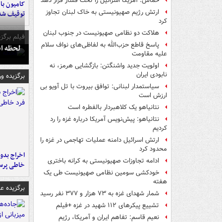
حماس: آمریکا اسرائیل را تحت فشار قرار دهد
ارتش رژیم صهیونیستی به خاک لبنان تجاوز
توقیف شد
کرد
هلاکت دو نظامی صهیونیست در جنوب لبنان
فیلم برگزی
پاسخ قاطع حزب‌الله به لفاظی‌های نواف سلام
لحظه انفجار جایگاه
علیه مقاومت
اولویت جدید واشنگتن: بازگشایی هرمز، نه
نابودی ایران
برگزیده و
سیاستمدار لبنانی: توافق بیروت با تل آویو بی
ارزش است
نتانیاهو یک کلاهبردار بالفطره است
نتانیاهو: پیش‌نویس آمریکا درباره غزه را رد
کردیم
ارتش اسرائیل دامنه عملیات تهاجمی در غزه را
محدود کرد
اخراج بدون
ادامه تجاوزات صهیونیستی به کرانه باختری
خاطی پرس
خودکشی سومین نظامی صهیونیست طی یک
هفته
برگزیده 
شمار شهدای غزه به ۷۳ هزار و ۳۷۷ نفر رسید
تشییع پیکرهای ۱۱۲ شهید در غزه +فیلم
نعیم قاسم: تفاهم ایران و آمریکا، رژیم