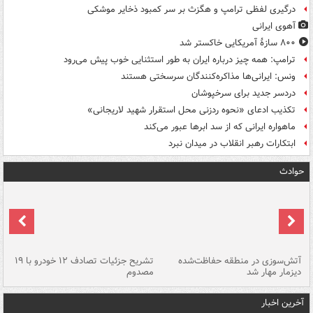
درگیری لفظی ترامپ و هگزث بر سر کمبود ذخایر موشکی
آهوی ایرانی
۸۰۰ سازۀ آمریکایی خاکستر شد
ترامپ: همه چیز درباره ایران به طور استثنایی خوب پیش می‌رود
ونس: ایرانی‌ها مذاکره‌کنندگان سرسختی هستند
دردسر جدید برای سرخپوشان
تکذیب ادعای «نحوه ردزنی محل استقرار شهید لاریجانی»
ماهواره ایرانی که از سد ابرها عبور می‌کند
ابتکارات رهبر انقلاب در میدان نبرد
حوادث
تصادف مرگبار در محور اهواز–شوش ۲
آتش‌سوزی در منطقه حفاظت‌شده
تشریح جزئیات تصادف ۱۲ خودرو با ۱۹
پا
دیزمار مهار شد
مصدوم
آخرین اخبار