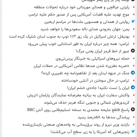
رایزنی عراقچی و همتای موریتانی خود درباره تحولات منطقه
موج تهدید علیه قضات آمریکایی پس از صدور حکم علیه ترامپ
روایتی از همدلی و همسویی ملت‌ها در مراسم اربعین
یمن: جهان به‌زودی صدای ناله سعودی‌ها را خواهد شنید
یونیفل: ارتش اسرائیل در یک روز ۱۱۳ توپ به جنوب لبنان شلیک کرده است
ترامپ: همه چیز درباره ایران به طور استثنایی خوب پیش می‌رود
عبور از خط قرمز ایران یعنی مرگ!
حمله نیروهای اسرائیلی به خبرنگار پرس‌تی‌وی
«ضربه مغزی» شدن صدها نظامی آمریکایی در حملات ایران
جنگ در جبهه لبنان بعد از تفاهم‌نامه چه تغییری کرده؟
ترامپ در حال سوختن در آتشی خودساخته
ایران را تست نکنید! جاده‌ی خشم ایران!
واکنش سفارت ایران به بیانیه مغرضانه نمایندگان پارلمان اتریش
کریدورهای شمالی و جنوبی تنگه هرمز حذف می‌شوند
پاسخ قاطع ملیحه محمدی به نسخه تسلیم‌طلبی روی آنتن BBC
پرشدگی سدها به ۵۸درصد رسید
بازدید وزیر نیرو از روند برق‌رسانی به واحدهای صنعتی بازسازی‌شده
زنجیرهایی که آمریکا را به زیر سطح آب می‌کشند!