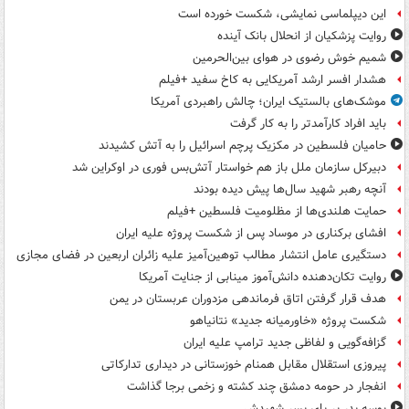
این دیپلماسی نمایشی، شکست خورده است
روایت پزشکیان از انحلال بانک آینده
شمیم خوش رضوی در هوای بین‌الحرمین
هشدار افسر ارشد آمریکایی به کاخ سفید +فیلم
موشک‌های بالستیک ایران؛ چالش راهبردی آمریکا
باید افراد کارآمدتر را به کار گرفت
حامیان فلسطین در مکزیک پرچم اسرائیل را به آتش کشیدند
دبیرکل سازمان ملل باز هم خواستار آتش‌بس فوری در اوکراین شد
آنچه رهبر شهید سال‌ها پیش دیده بودند
حمایت هلندی‌ها از مظلومیت فلسطین +فیلم
افشای برکناری در موساد پس از شکست پروژه علیه ایران
دستگیری عامل انتشار مطالب توهین‌آمیز علیه زائران اربعین در فضای مجازی
روایت تکان‌دهنده دانش‌آموز مینابی از جنایت آمریکا
هدف قرار گرفتن اتاق‌ فرماندهی مزدوران عربستان در یمن
شکست پروژه «خاورمیانه جدید» نتانیاهو
گزافه‌گویی و لفاظی جدید ترامپ علیه ایران
پیروزی استقلال مقابل همنام خوزستانی در دیداری تدارکاتی
انفجار در حومه دمشق چند کشته و زخمی برجا گذاشت
بوسه‌ پدر بر پای پسر شهیدش