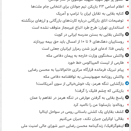
اعلام اسامی ۲۳ بازیکن تیم جوانان برای انتخابی جام ملت‌ها
کنایه بقایی به تقابل ایران با ترامپ و آمریک
توضیحات اتاق بازرگانی درباره کارت‌های بازرگانی و ارزهای برنگشته
استانداری تهران: طرح طرد اتباع غیرمجاز متوقف نشده است
واکنش بقایی به بستن مدرسه ایرانی در کویت
روستاییان دهک‌های ۶ تا ۱۰ از امسال باید حق بیمه بپردازند
پلیس فتا: ادعای فریز شدن رمزارز ایرانیان جعلی است
واکنش سخنگوی وزارت خارجه به پیمان دفاعی مکه
طارمی از لیست المپیاکوس خط خورد
پیام تبریک فرمانده قرارگاه مرکزی خاتم‌الانبیا به محسن رضایی
واکنش روزنامه صهیونیستی به توافقنامه دفاعی مکه
بازگشایی تنگه هرمز، یک خوش‌خیالی از سوی آمریکاست!
بازیکنی که چشم فلیک را گرفت!
پاسخ بقایی به گرفتن عوارض در تنگه هرمز در تفاهم با عمان
رونالدو: بارسلونا من را ناامید کرد
کشف بقایای یک کشتی باستانی رومی در سواحل ایتالیا
بقائی: اوکراین جبران نکند، جبران می‌کنیم
اینفوگرافیک/ زندگینامه محسن رضایی دبیر شورای عالی امنیت‌ ملی