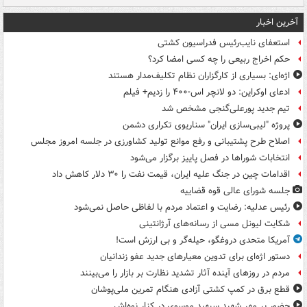
آخرین اخبار
استعفای نایب‌رئیس فدراسیون کشتی
حکم اخراج ربیعی را چه کسی امضا کرد؟
اژه‌ای: بسیاری از کارگزاران نظام تکلیف‌مدار هستند
ادعای اوکراین: دو لانچر اس-۴۰۰ را زدیم+ فیلم
تیم جدید پورعلی‌گنجی مشخص شد
پروژه "لیبی‌سازی ایران" سناریوی تکراری دشمن
اصلاح طرح پشتیبانی و رفع موانع تولید کشاورزی در جلسه امروز مجلس
انتخابات شوراها در فصل پاییز برگزار می‌شود
اقدامات چین در جنگ علیه ایران، قیمت نفت را ۳۰ دلار کاهش داد
جلسه شورای عالی قوه قضاییه
رئیس عدلیه: رضایت و اعتماد مردم با لفاظی حاصل نمی‌شود
شکایت لیونل مسی از رسانه‌های آرژانتینی
آمریکا متحدی دروغگو، حیله‌گر و بی ارزش است!
دستور اژه‌ای برای تدوین معیارهای جدید عفو زندانیان
مردم در روزهای آینده آثار تشدید نظارت بر بازار را می‌بینند
قطع برق در کمپ کشتی آزادی هنگام تمرین ملی‌پوشان
حضور پر مهر شهید سپهبد موسوی در کنار نوه‌اش