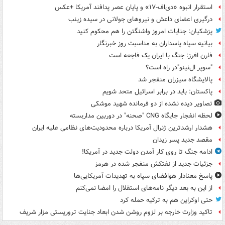
استقرار انبوه «دی‌اف‑۱۷» و پایان عصر پدافند آمریکا +عکس
درگیری اعضای داعش و نیروهای جولانی در سیده زینب
پزشکیان: جنایات امروز واشنگتن را هم محکوم کنید
بیانیه سپاه پاسداران به مناسبت روز خبرنگار
فارن افرز: جنگ با ایران یک فاجعه است
"سوپر ال‌نینو"در راه است؟
پالایشگاه سیزران منفجر شد
پاکستان: باید در برابر اسرائیل متحد شویم
تصاویر دیده‌ نشده از دو فرمانده شهید موشکی
لحظه انفجار جایگاه CNG "صحنه" در دوربین مداربسته
هشدار ارشدترین ژنرال آمریکا درباره محدودیت‌های نظامی علیه ایران
مقصد جدید پسر زیدان
ادامه جنگ تا روی کار آمدن دولت جدید در آمریکا!
جزئیات جدید از نفتکش منفجر شده در هرمز
پاسخ معنادار هوافضای سپاه به تهدیدات آمریکایی‌ها
از این به بعد دیگر نامه‌های استقلال را امضا نمی‌کنم
حتی اوکراین هم به ترکیه حمله کرد
تاکید وزارت خارجه بر لزوم روشن شدن ابعاد جنایت تروریستی مزار شریف