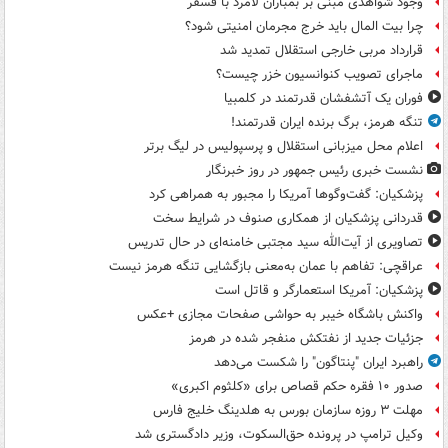
وجود شواهدی مبنی بر بمباران لامرد با فسفر
چرا بیت المال باید خرج مجرمان امنیتی شود؟
قرارداد مربی خارجی استقلال تمدید شد
ماجرای تصویب کنوانسیون خزر چیست؟
فوران یک آتشفشان قدرتمند در کلمبیا
تنگه هرمز، برگ برنده ایران قدرتمند!
اعلام محل میزبانی استقلال و پرسپولیس در لیگ برتر
نشست خبری رئیس جمهور در روز خبرنگار
پزشکیان: گفت‌وگوها آمریکا را مجبور به همراهی کرد
قدردانی پزشکیان از همکاری صنوف در شرایط سخت
تصاویری از آیت‌الله سید مجتبی خامنه‌ای در حال تدریس
عراقچی: تفاهم با عمان به‌معنی بازگشایی تنگه هرمز نیست
پزشکیان: آمریکا استعمارگر و قاتل است
واکنش باشگاه خیبر به حواشی صفحات مجازی +عکس
جزئیات جدید از نفتکش منفجر شده در هرمز
راهبرد ایران "پنتاگون" را شکست می‌دهد
صدور ۱۰ فقره حکم قصاص برای «کلثوم اکبری»
مهلت ۳ روزه سازمان بورس به هلدینگ خلیج فارس
وکیل ترامپ در پرونده حق‌السکوت، وزیر دادگستری شد