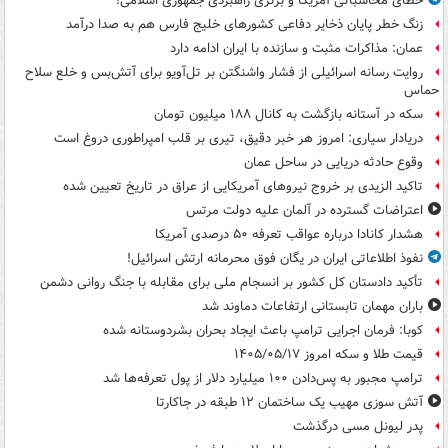
خطای محاسباتی آمریکا و برتری راهبردی جمهوری اسلامی!
زنگ خطر پایان ذخایر دفاعی کشورهای خلیج فارس هم به صدا درآمد
عمان: مذاکرات مثبت و سازنده با ایران ادامه دارد
روایت رسانه اسرائیلی از فشار واشنگتن بر تل‌آویو برای آتش‌بس و خلع سلاح
حماس
سکه در آستانه بازگشت به کانال ۱۸۸ میلیون تومان
دریادار سیاری: امروز هر خبر دقیق، تیری بر قلب امپراطوری دروغ است
وقوع حادثه دریایی در ساحل عمان
تاکید الزیدی بر خروج نیروهای آمریکایی از عراق در تاریخ تعیین شده
اعتراضات گسترده در آلمان علیه دولت مرتس
هشدار کانادا درباره عواقب تعرفه ۵۰ درصدی آمریکا
نفوذ اطلاعاتی ایران در یگان فوق محرمانه ارتش اسرائیل!
تأکید دادستان کل کشور بر انسجام ملی برای مقابله با جنگ روانی دشمن
باران مهمان تابستانی ارتفاعات دماوند شد
کوبا: فرمان اجرایی ترامپ باعث ایجاد بحران بشردوستانه شده
قیمت طلا و سکه امروز ۱۴۰۵/۰۵/۱۷
ترامپ مجبور به پس‌دادن ۱۰۰ میلیارد دلار از پول تعرفه‌ها شد
آتش سوزی مهیب یک ساختمان ۱۲ طبقه در جاکارتا
پدر لیونل مسی درگذشت