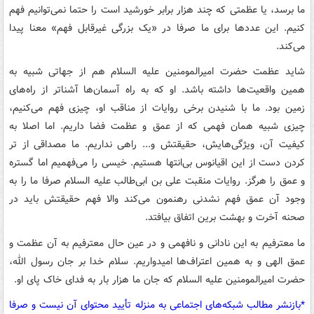
ما برسد، یا عظمتی که چند هزار برابر خورشید است را حتما نمی‌توانیم فهم
کنیم. این عددها برای ما صرفا در «یک بزرگی غیرقابل فهم» معنا پیدا
می‌کند.
شاید عظمت حضرت امیرالمومنین علیه السلام هم از جهاتی شبیه به
همین واقعیت‌ها داشته باشد. او که به راه آسمان‌ها آشناتر از راه‌های
زمین بود. ما با شنیدن برخی روایات از مناقب او، چیزی فهم می‌کنیم،
چیزی شبیه همان فهمی که از عمق و عظمت فضا داریم. اما اصلا به
کیفیت آن، ویژگی‌هایش، حقیقتش و... راهی نداریم. ما مصداقی از تر
کردن دست از این اقیانوس بی‌انتها هستیم. خیسی را می‌فهمیم اما گستره
و عمق را هرگز. روایات منقبت علی بن ابی‌طالب علیه السلام صرفا ما را به
وجود آن عمق فهم نشدنی رهنمون می‌کند والا فهم حقیقتش باید در
صحنه آخرت و بهشت برین اتفاق بیافتد.
ما معترفیم به این نادانی و نافهمی و در عین حال معترفیم به آن عظمت و
عمق الهی و به همین اعتراف‌ها امیدواریم. سلام خدا بر جان رسول الله،
حضرت امیرالمومنین علیه السلام که جان ما هزار بار به فدای خاک پای او.
*بازنشر مطالب شبکه‌های اجتماعی به منزله تأیید محتوای آن نیست و صرفا