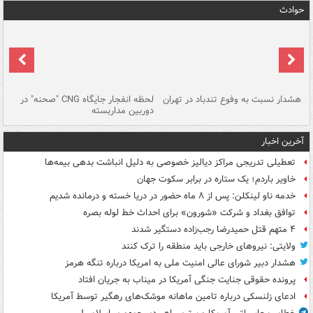
حوادث
ای
هشدار نسبت به وفوع تندباد در تهران
لحظه انفجار جایگاه CNG "صحنه" در
دس
دوربین مداربسته
ات
آخرین اخبار
تعطیلی تدریجی مراکز دیالیز خصوصی به دلیل انباشت بدهی بیمه‌ها
خاویر باردم؛ یک ستاره در برابر سکوت جهان
خدمه ناو لینکلن: پس از ۸ ماه حضور در دریا خسته و درمانده‌ شدیم
توافق بغداد و شرکت «شورون» برای احداث خط لوله بصره
۴ متهم قتل حمیدرضا رجب‌زاده دستگیر شدند
ولایتی: نیروهای خارجی باید منطقه را ترک کنند
هشدار دبیر شورای عالی امنیت ملی به امریکا درباره تنگه هرمز
پرونده حقوقی جنایت جنگی آمریکا در میناب به جریان افتاد
ادعای زلنسکی درباره تامین ماهانه موشک‌های رهگیر توسط آمریکا