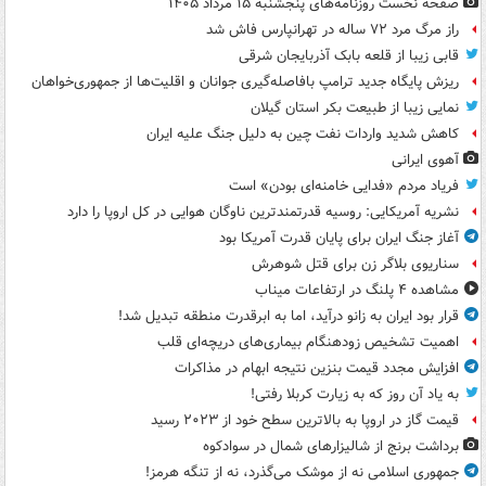
صفحه نخست روزنامه‌های پنجشنبه ۱۵ مرداد ۱۴۰۵
راز مرگ مرد ۷۲ ساله در تهرانپارس فاش شد
قابی زیبا از قلعه بابک آذربایجان شرقی
ریزش پایگاه جدید ترامپ بافاصله‌گیری جوانان و اقلیت‌ها از جمهوری‌خواهان
نمایی زیبا از طبیعت بکر استان گیلان
کاهش شدید واردات نفت چین به دلیل جنگ علیه ایران
آهوی ایرانی
فریاد مردم «فدایی خامنه‌ای بودن» است
نشریه آمریکایی: روسیه قدرتمندترین ناوگان هوایی در کل اروپا را دارد
آغاز جنگ ایران برای پایان قدرت آمریکا بود
سناریوی بلاگر زن برای قتل شوهرش
مشاهده ۴ پلنگ در ارتفاعات میناب
قرار بود ایران به زانو درآید، اما به ابرقدرت منطقه تبدیل شد!
اهمیت تشخیص زودهنگام بیماری‌های دریچه‌ای قلب
افزایش مجدد قیمت بنزین نتیجه ابهام در مذاکرات
به یاد آن روز که به زیارت کربلا رفتی!
قیمت گاز در اروپا به بالاترین سطح خود از ۲۰۲۳ رسید
برداشت برنج از شالیزارهای شمال در سوادکوه
جمهوری اسلامی نه از موشک می‌گذرد، نه از تنگه هرمز!