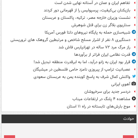
تفاهم ایران و عمان در آستانه نهایی شدن است
بازیکنان بی‌کیفیت، پرسپولیس را از قهرمانی دور کردند
نشست وزیران خارجه مصر، ترکیه، پاکستان و عربستان
سناریوی بلاگر زن برای قتل شوهرش
شبیه‌سازی حمله به پایگاه نیروهای دلتا فورس آمریکا
دستگیری ۸ نفر از اشرار مسلح شاخص و مرتبطین گروهک های تروریستی
راز مرگ مرد ۷۲ ساله در تهرانپارس فاش شد
قدرت نظامی ایران فراتر از برآوردها
قرار بود ایران به زانو درآید، اما به ابرقدرت منطقه تبدیل شد!
عصبانیت ترامپ از پیروزی نامزد حامی فلسطین در میشیگان
واکنش کمال شرف به پاسخ کوبنده یمن به عربستان سعودی
آهوی ایرانی
دردسر جدید برای سرخپوشان
مشاهده ۴ پلنگ در ارتفاعات میناب
موج بارش‌های تابستانه در راه ۱۱ استان
حوادث