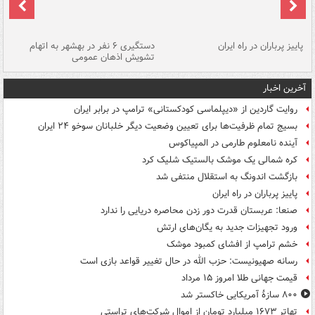
ن
پاییز پرباران در راه ایران
دستگیری ۶ نفر در بهشهر به اتهام
تشویش اذهان عمومی
اس
آخرین اخبار
روایت گاردین از «دیپلماسی کودکستانی» ترامپ در برابر ایران
بسیج تمام ظرفیت‌ها برای تعیین وضعیت دیگر خلبانان سوخو ۲۴ ایران
آینده نامعلوم طارمی در المپیاکوس
کره شمالی یک موشک بالستیک شلیک کرد
بازگشت اندونگ به استقلال منتفی شد
پاییز پرباران در راه ایران
صنعا: عربستان قدرت دور زدن محاصره دریایی را ندارد
ورود تجهیزات جدید به یگان‌های ارتش
خشم ترامپ از افشای کمبود موشک
رسانه صهیونیست: حزب الله در حال تغییر قواعد بازی است
قیمت جهانی طلا امروز ۱۵ مرداد
۸۰۰ سازۀ آمریکایی خاکستر شد
تهاتر ۱۶۷۳ میلیارد تومان از اموال شرکت‌های تراستی