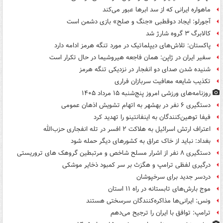
ماهواره ایرانی که از سد ابرها عبور می‌کند
آجورلو: ایجاد دوقطبی «جنگ و صلح‌» بازی دشمن است
کالابرگ ۳ گروه شارژ شد
پاکستان: تلاش‌های دیپلماتیک در مورد تنگه هرمز ادامه دارد
سفیر ایران در ژاپن: همان فاجعه هیروشیما در حال تکرار است
شنیده شدن صدای دو انفجار در نزدیکی تنگه هرمز
تکذیب شایعه معافیت سربازان فراری
روزنامه‌های ورزشی امروز پنج‌شنبه ۱۵ مرداد ۱۴۰۵
دستگیری ۶ نفر در بهشهر به اتهام تشویش اذهان عمومی
فیفا توهین‌کنندگان به اینفانتینو را تهدید کرد
اعتراف ارتش اسرائیل به هلاکت ۲ افسر در تله انفجاری حزب‌الله
بغداد: نباید از خاک عراق به کشورهای دیگر حمله شود
دستگیری ۸ نفر از اشرار مسلح شاخص و مرتبطین گروهک های تروریستی
درگیری لفظی ترامپ و هگزث بر سر کمبود ذخایر موشکی
دردسر جدید برای سرخپوشان
موج بارش‌های تابستانه در راه ۱۱ استان
ونس: ایرانی‌ها مذاکره‌کنندگان سرسختی هستند
ترامپ: توافق با ایران را ترجیح می‌دهم