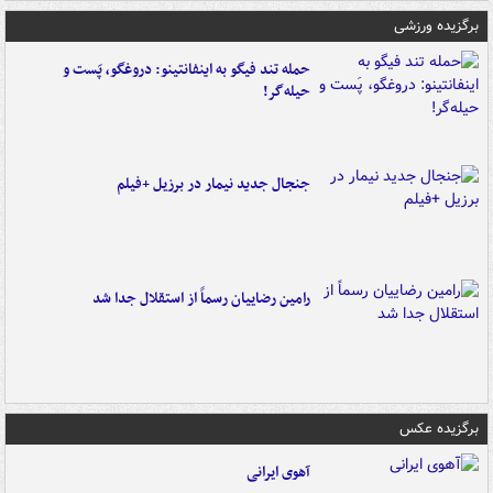
برگزیده ورزشی
حمله تند فیگو به اینفانتینو: دروغگو، پَست‌ و
حیله‌گر!
جنجال جدید نیمار در برزیل +فیلم
رامین رضاییان رسماً از استقلال جدا شد
برگزیده عکس
آهوی ایرانی