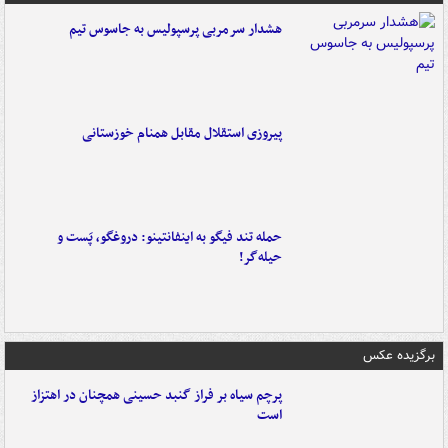
هشدار سرمربی پرسپولیس به جاسوس تیم
پیروزی استقلال مقابل همنام خوزستانی
حمله تند فیگو به اینفانتینو: دروغگو، پَست‌ و
حیله‌گر!
برگزیده عکس
پرچم سیاه بر فراز گنبد حسینی همچنان در اهتزاز
است