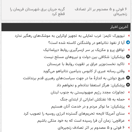
۶ فوتی و ۵ مصدوم بر اثر تصادف
گربه جریان برق شهرستان فریمان را
رگ
زنجیره‌ای
قطع کرد
آخرین اخبار
نیویورک تایمز: غرب تمایلی به تجهیز اوکراین به موشک‌های رهگیر ندارد
آیا از نفوذ نتانیاهو در واشنگتن کاسته شده است؟
توافق پرو و مکزیک بر سر ازسرگیری روابط دیپلماتیک
پزشکیان: شکافی بین دولت و نیروهای مسلح نیست
تاکید نخست‌وزیر عراق بر تقویت روابط با عربستان
وقتی رسانه عبری از کابوس بنیامین نتانیاهو می‌گوید
هیچ دولتی به اندازۀ ما در جهت سیاست‌های رهبری قدم برنداشت
پزشکیان: هرگز استعفا نداده‌ام و نخواهم داد
تجاوزات مجدد رژیم صهیونیستی به جنوب لبنان
حمله به ۱۵ نفتکش‌ اماراتی از ابتدای جنگ
پزشکیان: ما نوکر مردم و در خدمت آنان هستیم
سنای آمریکا لایحه تحریم‌های گسترده انرژی روسیه را تصویب کرد
عراقچی: زمان آن فرا رسیده است که به خود متکی باشیم
۶ فوتی و ۵ مصدوم بر اثر تصادف زنجیره‌ای