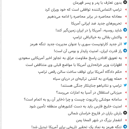
بدون تعارف با پدر و پسر قهرمان
ترامپ التماس‌کننده توافقی است که خود ویران کرد
معادله محاصره در برابر محاصره را ادامه می‌دهیم
تحریم‌های جدید ضد ایرانی آمریکا
شاید روسیه، آمریکا را در ایران زمین‌گیر کند!
واکنش بقائی به خیالبافی ترامپ
اثر جدید کارتونیست سوری با عنوان مدیریت جدید تنگه هرمز
راز قدرت ایران، امنیت پایدار و بومی آن است!
به تعویق افتادن پاسخ مقاومت عراق به تجاوز اخیر آمریکایی سعودی
اظهارات وزیر خزانه‌داری آمریکا با مواضع قبلی وی متناقض است
حکم دادگاه آمریکا برای توقف ساخت سالن رقص ترامپ
حمله پهپادی به کشتی ترکیه‌ای در دریای سیاه
ترامپ و نتانیاهو جنایتکار جنگی هستند!
میزبانی استقلال در آسیا به امارات می‌رسد؟
سامانه موشکی پاتریوت چیست و چرا ذخایر آن رو به اتمام است؟
امنیت خلیج فارس باید به دست کشورهای منطقه تأمین شود
بارش باران در فاروج خراسان شمالی
انفجار بزرگ در شهر المخا یمن
تنگه هرمز به نماد یک تحقیر تاریخی برای آمریکا تبدیل شد!