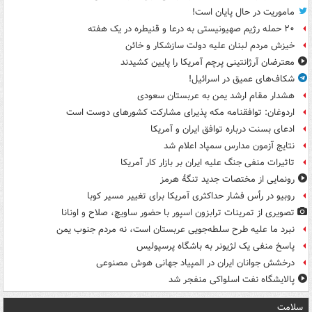
ماموریت در حال پایان است!
۲۰ حمله رژیم صهیونیستی به درعا و قنیطره در یک هفته
خیزش مردم لبنان علیه دولت سازشکار و خائن
معترضان آرژانتینی پرچم آمریکا را پایین کشیدند
شکاف‌های عمیق در اسرائیل!
هشدار مقام ارشد یمن به عربستان سعودی
اردوغان: توافقنامه مکه پذیرای مشارکت کشورهای دوست است
ادعای بسنت درباره توافق ایران و آمریکا
نتایج آزمون مدارس سمپاد اعلام شد
تاثیرات منفی جنگ علیه ایران بر بازار کار آمریکا
رونمایی از مختصات جدید تنگۀ هرمز
روبیو در رأس فشار حداکثری آمریکا برای تغییر مسیر کوبا
تصویری از تمرینات ترابزون اسپور با حضور ساویچ، صلاح و اونانا
نبرد ما علیه طرح سلطه‌جویی عربستان است، نه مردم جنوب یمن
پاسخ منفی یک لژیونر به باشگاه پرسپولیس
درخشش جوانان ایران در المپیاد جهانی هوش مصنوعی
پالایشگاه نفت اسلواکی منفجر شد
سلامت