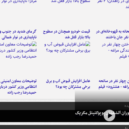
نه به قهوه‌خانه‌ای در
قیمت خودرو همچنان در سطوح
گرمای شدید در جنوب و 
بالا؛ بازار قفل شد
ناپایداری در نوار شمالی
 چهار نفر در سانحه
عامل افزایش قبوض آب و برق
توضیحات معاون امنیتی 
راغه - هشترود+ فیلم
برخی مشترکان چه بود؟
انتظامی وزیر کشور دربار
حمیدرضا رجب زاده
ده
ران آتشفشان پوپوکتپتل مکزیک
رزشی