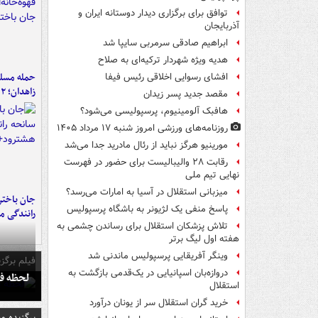
توافق برای برگزاری دیدار دوستانه ایران و
آذربایجان
ابراهیم صادقی سرمربی سایپا شد
هدیه ویژه شهردار ترکیه‌ای به صلاح
حمله مسلحا
افشای رسوایی اخلاقی رئیس فیفا
زاهدان؛ ۲ نفر جان باختند
مقصد جدید پسر زیدان
هافبک آلومینیوم، پرسپولیسی می‌شود؟
روزنامه‌های ورزشی امروز ‌شنبه ۱۷ مرداد ۱۴۰۵
مورینیو هرگز نباید از رئال مادرید جدا می‌شد
رقابت ۲۸ والیبالیست برای حضور در فهرست
نهایی تیم ملی
میزبانی استقلال در آسیا به امارات می‌رسد؟
جان باختن
پاسخ منفی یک لژیونر به باشگاه پرسپولیس
رانندگی م
تلاش پزشکان استقلال برای رساندن چشمی به
هفته اول لیگ برتر
وینگر آفریقایی پرسپولیس ماندنی شد
فیلم برگزی
دروازه‌بان اسپانیایی در یک‌قدمی بازگشت به
لحظه فو
استقلال
خرید گران استقلال سر از یونان درآورد
برگزیده و