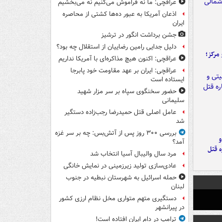
عراقچی: ما نه فراموش می‌کنیم نه می‌بخشیم
اذعان آمریکا به عبور ده‌ها کشتی از محاصره
ایران
جشن برداشت انگور در ترشیز
دلیل جدایی رامین رضاییان از استقلال چه بود؟
مرکز؛
عراقچی: اکنون هیچ مذاکره‌ای با آمریکا نداریم
عراقچی: ایران بر عهد مقاومت خود پابرجا
ایستاده است
حضور سخنگوی سپاه بر سر مزار شهید
سلیمانی
عامل اصلی قتل حمیدرضا رجب‌زاده دستگیر
شد
بررسی ۳۰۰ روز پس از آتش‌بس: چه بر سر غزه
و
آمد؟
ه قتل
مرد سال والیبال آسیا انتخاب شد
عادی‌سازی تولید زیرزمینی در نمایش خانگی
حمله اسرائیل به شهرستان نبطیه در جنوب
لبنان
دستگیری متهم متواری مخل نظام ارزی کشور
در پیرانشهر
ترامپ در دام ایران افتاده است!