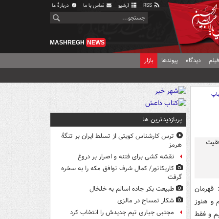
RSS
آرشیو
تماس با ما
دربارهٔ ما
MASHREGH
NEWS
یلم
دیدگاه
پیوندها
بازار
اپ
پربازدیدترین ها
ترس کارشناس کویتی از تسلط ایران بر تنگۀ
هرمز
نقشه کشی برای فتنه و اصرار بر دروغ
کاریکاتور/ کمال شرف توافق مکه را به سخره
گرفت
ه اظهار داشت: قهرمان
طبیعت بکر جاده اسالم به خلخال
م و هنوز
شکار تمساح در مالزی
مجتبی جباری تیم جدیدش را انتخاب کرد
یم و فقط