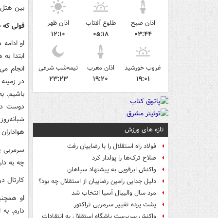
بین هتل 
اذان صبح
طلوع آفتاب
اذان ظهر
قولی که ب
۱۲:۱۰
۰۵:۱۸
۰۳:۴۴
او ادامه 
ابتدا به 
غروب خورشید
اذان مغرب
نیمه‌شب شرعی
انجام می‌
۲۳:۲۳
۱۹:۲۰
۱۹:۰۱
در زمینه 
باشیم. ب
دوست داش
شبانه‌رو
تازه های ورزش
هواداران ب
فولاد راه استقلال را با رضاییان رفت
سرمربی پر
صلاح ترک‌ها را پولدار کرد
چه به دلی
واکنش ابرقویی به پیشنهاد سپاهان
کارتال در
دلیل جدایی رامین رضاییان از استقلال چه بود؟
مرد سال والیبال آسیا انتخاب شد
او همچنی
پشت پرده تغییر سرمربی تراکتور
دارم. به 
واکنش سرپرست باشگاه استقلال به انتقادات