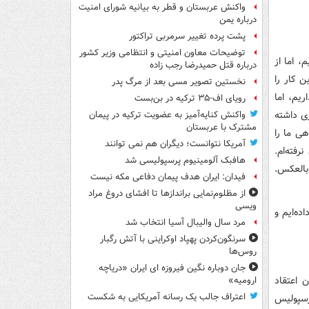
واکنش عربستان و قطر به بیانیه شورای امنیت
درباره یمن
پشت پرده تغییر سرمربی تراکتور
توضیحات معاون امنیتی و انتظامی وزیر کشور
، اما از
درباره قتل حمیدرضا رجب زاده
ن کار را
نخستین تصویر مسی بعد از مرگ پدر
ریم، اما
رویای اف-۳۵ ترکیه در بن‌بست
ری داشته
واکنش کنایه‌آمیز به عضویت ترکیه در پیمان
مشترک با عربستان
ی ما را
آمریکا نتوانست؛ دیگران هم نمی توانند
فته‌ام.
هافبک آلومینیوم پرسپولیسی شد
بالعکس.
فیدان: ایران هدف پیمان دفاعی مکه نیست
از مظلوم‌نمایی براندازها تا افشای دروغ مراد
ویسی
ده‌ایم و
مرد سال والیبال آسیا انتخاب شد
سرنگون‌کردن پهپاد اوکراینی با آتش رگبار
روس‌ها
جان دوباره نگین فیروزه ای ایران «دریاچه
 اعتقاد
ارومیه»
اعتراف جالب یک رسانه آمریکایی به شکست
پرسپولیس