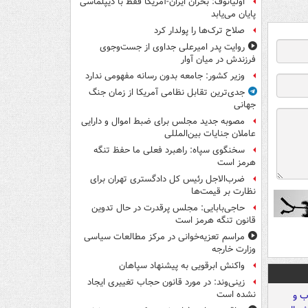
اولیانوف: بحران ایران-آمریکا فقط با دیپلماسی
پایان می‌یابد
صلاح ترک‌ها را پولدار کرد
روایت پدر امیرعلی جداوی از جست‌وجوی
فرزندش در میان آوار
وزیر کشور: جامعه بدون رسانه مفهومی ندارد
جدی‌ترین تقابل نظامی آمریکا از زمان جنگ
جهانی
مصوبه جدید مجلس برای ضبط اموال و دارایی
عاملان جنایات بین‌المللی
سخنگوی سپاه: راهبرد فعلی ما حفظ تنگه
هرمز است
ضرب‌الاجل رئیس کل دادگستری تهران برای
نظارت بر قیمت‌ها
حاجی‌بابایی: مجلس پرقدرت در حال تدوین
قانون تنگه هرمز است
مراسم تعزیه‌خوانی در مرکز مطالعات سیاسی
وزارت خارجه
واکنش ابرقویی به پیشنهاد سپاهان
زینی‌وند: در مورد قانون حجاب تغییری ایجاد
نشده است