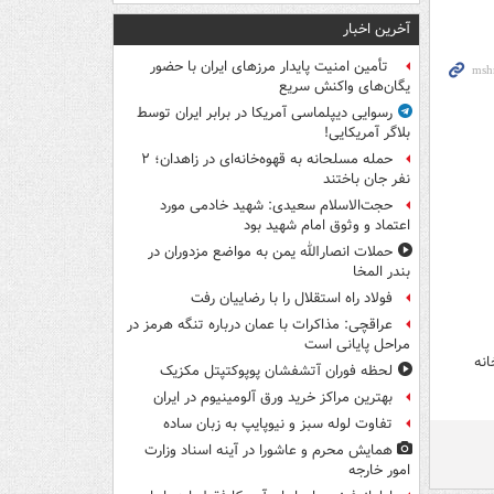
آخرین اخبار
تأمین امنیت پایدار مرزهای ایران با حضور
یگان‌های واکنش سریع
رسوایی دیپلماسی آمریکا در برابر ایران توسط
بلاگر آمریکایی!
حمله مسلحانه به قهوه‌خانه‌ای در زاهدان؛ ۲
نفر جان باختند
حجت‌الاسلام سعیدی: شهید خادمی مورد
اعتماد و وثوق امام شهید بود
حملات انصارالله یمن به مواضع مزدوران در
بندر المخا
فولاد راه استقلال را با رضاییان رفت
عراقچی: مذاکرات با عمان درباره تنگه هرمز در
مراحل پایانی است
لحظه فوران آتشفشان پوپوکتپتل مکزیک
بهترین مراکز خرید ورق آلومینیوم در ایران
تفاوت لوله سبز و نیوپایپ به زبان ساده
همایش محرم و عاشورا در آینه اسناد وزارت
امور خارجه