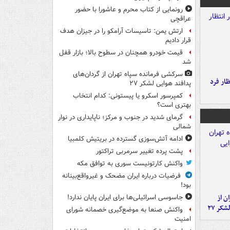
رونمایی از کتاب محرم و عاشورا با حضور
عراقچی
ارتش یمن: تاسیسات آرامکو را در جیزان هدف
قرار دادیم
قیمت خودرو همچنان در سطوح بالا؛ بازار قفل
شد
سرکشی فرمانده سپاه تهران از گردان‌های
ار فرد
پدافند هوایی لشکر ۲۷
کمپرسور اسکرو یا پیستونی: کدام انتخاب
بهتری است؟
گرمای شدید در جنوب و مرکز؛ ناپایداری در نوار
شمالی
ادامه آتش‌سوزی گسترده در بریتیش کلمبیا
پشت پرده تغییر سرمربی تراکتور
واکنش کارتونیست سوری به توافق مکه
فرضیات درباره ایران مضحک و غیرواقع‌بینانه
بود!
ن از
جاسوسی اسرائیلی‌ها برای ایران پایان ندارد!
کر ۲۷
واکنش صنعا به موضع‌گیری خصمانه شورای
امنیت