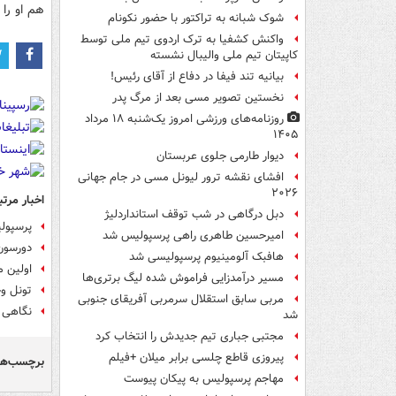
هم او را
شوک شبانه به تراکتور با حضور نکونام
واکنش کشفیا به ترک اردوی تیم ملی توسط
کاپیتان تیم ملی والیبال نشسته
بیانیه تند فیفا در دفاع از آقای رئیس!
نخستین تصویر مسی بعد از مرگ پدر
روزنامه‌های ورزشی امروز یک‌شنبه ۱۸ مرداد
۱۴۰۵
دیوار طارمی جلوی عربستان
افشای نقشه ترور لیونل مسی در جام جهانی
۲۰۲۶
اخبار مرتب
دبل درگاهی در شب توقف استانداردلیژ
پرسپول
امیرحسین طاهری راهی پرسپولیس شد
دورسون:
هافبک آلومینیوم پرسپولیسی شد
اولین م
مسیر درآمدزایی فراموش شده لیگ برتری‌ها
تونل وحشت
مربی سابق استقلال سرمربی آفریقای جنوبی
نگاهی ب
شد
مجتبی جباری تیم جدیدش را انتخاب کرد
پیروزی قاطع چلسی برابر میلان +فیلم
برچسب‌ها
مهاجم پرسپولیس به پیکان پیوست