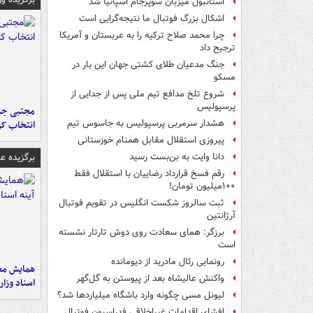
استانبول میزبان سوپرجام اسپانیا شد
اشکال بزرگ فوتبال ما نتیجه‌گرایی است
چرا محمد صلاح ترکیه را به عربستان و آمریکا
ترجیح داد
جنگ مدعیان طلای کشتی جهان این بار در
مسکو
شروع تلخ مدافع تیم ملی پس از جدایی از
پرسپولیس
مجتبی جبا
هشدار سرمربی پرسپولیس به جاسوس تیم
انتخاب کر
پیروزی استقلال مقابل همنام خوزستانی
برگزیده 
دانا وایت به بن‌بست رسید
رقم فسخ قرارداد رضاییان با استقلال فقط
۱۰۰میلیون تومان!
ثبت سالروز شکست انگلیس در تقویم فوتبال
آرژانتین
برزگر: همای سعادت روی دوش تارتار نشسته
است
رونمایی رئال مادرید از دیومانده
همایش محر
واکنش عالیشاه بعد از پیوستن به گل‌گهر
اسناد وزا
لیونل مسی چگونه وارد باشگاه میلیاردها شد؟
افشای اقدامات غیراخلاقی فدراسیون فوتبال