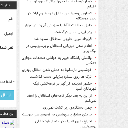
دیدار دوستانه اما جدی؛ اینتر ۲- یوونتوس ۱
نظر شم
+فیلم
تساوی پرسپولیس مقابل الومینیوم اراک در
دیدار دوستانه
نام
دلیل مخالفت AFC با میزبانی آبی‌ها در عراق
پدر لیونل مسی درگذشت
ایمیل
قرارداد مربی خارجی استقلال تمدید شد
اعلام محل میزبانی استقلال و پرسپولیس در
نظر شما 
لیگ برتر
واکنش باشگاه خیبر به حواشی صفحات مجازی
+عکس
خوشبینی بارسلونا به عملی شدن انتقال رودری
ترک ها روی ستاره بلژیکی دست گذاشتند
*
لطفا عدد م
حضور نماینده گل‌گهر در قرعه‌کشی لیگ
قهرمانان آسیا
از این به بعد دیگر نامه‌های استقلال را امضا
نمی‌کنم
چمن دستگردی زیر کشت نمی‌رود
این مطالب
بازیکن سابق پرسپولیس به فجرسپاسی پیوست
اخراج بدون تعارف در انتظار فرد خاطی
پرسپولیس