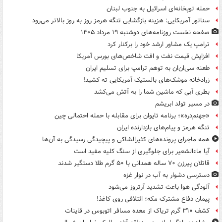
حمله توپخانه‌ای اسرائیل به جنوب لبنان
سناتور آمریکایی: هزینه بازگشایی تنگه هرمز روز به روز بالاتر می‌رود
صفحه نخست روزنامه‌های دوشنبه ۱۹ مرداد ۱۴۰۵
ترامپ یک مشاور ارشد خود را برکنار کرد
افزایش قیمت نفت و افت شاخص‌های بورس آمریکا
طعنه سی‌ان‌ان به توهم ترامپ برای تسلیم ایران
زرادخانه موشک‌های بالستیک آمریکایی ته کشید!
بطری آبی که ماشین شما را به آتش می‌کشد
در مسیر تولد ابریشم
«جهنم‌دره»؛ برنامه تایوان برای مقابله با حمله احتمالی چین
تنگه هرمز و پیام‌های بازدارنده ایران
همه ماجرای پرونده‌های کثیرالشاکی و پیچیدگی رسیدگی به آن‌ها
آیا ماءالشعیر برای جلوگیری از سنگ کلیه مفید است
قاتلان پیرزن ۷۰ ساله همدانی با ۵۰ گرم طلا دستگیر شدند
دسترسی دشوار به آب در نوار غزه
آلودگی هوا باعث تشدید آرتروز می‌شود
پیمان دفاع مشترک مکه؛ ائتلافی روی کاغذ!
کشف ۳۱۰ گرم تریاک از معده مسافر اتوبوس در قاینات