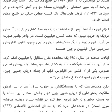
است. در آزمایشی که در سال ۲۰۱۷ در خلیج مکزیک برگزار شد، چند فروند
وارت‌هاگ به سوی دسته‌ای از قایق‌های مسلح مهاجم آتش گشودند، و در
سپتامبر ۲۰۲۳، ۲ فروند وارت‌هاگ یک گشت هوایی جنگی در خلیج عمان
انجام دادند.
اعزام این جنگنده‌ها پس از مشاهده نزدیک به ۱۰۰ کشتی چینی در آب‌های
نزدیک به جزیره تیتیو، که تحت کنترل فیلیپین است، در اواخر نوامبر صورت
می‌گیرد. این جزیره و دیگر بخش‌های دریای جنوبی چین، کانون تنش‌های
سرزمینی میان فیلیپین و چین هستند.
ایالات متحده در سال ۱۹۵۱ یک معاهده دفاع متقابل با فیلیپین امضا کرد.
طبق این معاهده، هرگونه حمله به کشتی‌ها، هواپیماها یا نیروهای نظامی
عمومی یکی از ۲ کشور در اقیانوس آرام، از جمله دریای جنوبی چین،
موجب اجرای تعهدات دفاع متقابل می‌شود.
پکن مدت‌هاست که با همسایگانش در جنوب شرق آسیا بر سر ادعای
مالکیت بخش‌هایی از دریای جنوبی چین دچار چالش است و این مساله را
به وسیله «خط و نه خط تیره» (خط تیره در نقشه نشان دهنده مناقشه
مرزی است) در نقشه‌های خود که به مناطق انحصاری اقتصادی (EEZ)