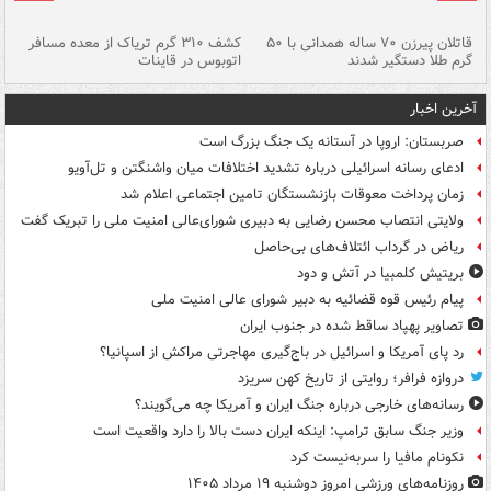
قاتلان پیرزن ۷۰ ساله همدانی با ۵۰
کشف ۳۱۰ گرم تریاک از معده مسافر
گرم طلا دستگیر شدند
اتوبوس در قاینات
عمق ۱۵ م
آخرین اخبار
صربستان: اروپا در آستانه یک جنگ بزرگ است
ادعای رسانه اسرائیلی درباره تشدید اختلافات میان واشنگتن و تل‌آویو
زمان پرداخت معوقات بازنشستگان تامین اجتماعی اعلام شد
ولایتی انتصاب محسن رضایی به دبیری شورای‌عالی امنیت ملی را تبریک گفت
ریاض در گرداب ائتلاف‌های بی‌حاصل
بریتیش کلمبیا در آتش و دود
پیام رئیس قوه قضائیه به دبیر شورای عالی امنیت ملی
تصاویر پهپاد ساقط شده در جنوب ایران
رد پای آمریکا و اسرائیل در باج‌گیری مهاجرتی مراکش از اسپانیا؟
دروازه فرافر؛ روایتی از تاریخ کهن سریزد
رسانه‌های خارجی درباره جنگ ایران و آمریکا چه می‌گویند؟
وزیر جنگ سابق ترامپ: اینکه ایران دست بالا را دارد واقعیت است
نکونام مافیا را سربه‌نیست کرد
روزنامه‌های ورزشی امروز دوشنبه ۱۹ مرداد ۱۴۰۵