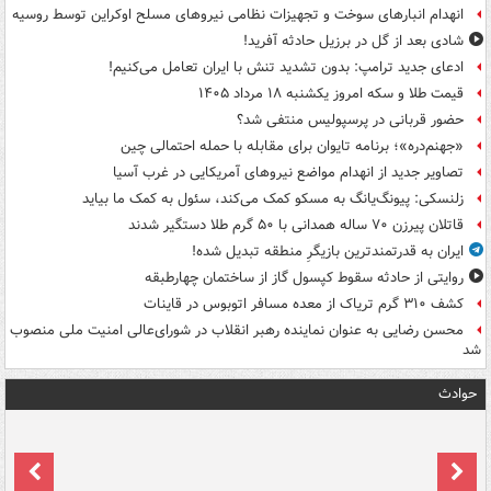
انهدام انبارهای سوخت و تجهیزات نظامی نیروهای مسلح اوکراین توسط روسیه
شادی بعد از گل در برزیل حادثه آفرید!
ادعای جدید ترامپ: بدون تشدید تنش با ایران تعامل می‌کنیم!
قیمت طلا و سکه امروز یکشنبه ۱۸ مرداد ۱۴۰۵
حضور قربانی در پرسپولیس منتفی شد؟
«جهنم‌دره»؛ برنامه تایوان برای مقابله با حمله احتمالی چین
تصاویر جدید از انهدام مواضع نیروهای آمریکایی در غرب آسیا
زلنسکی: پیونگ‌یانگ به مسکو کمک می‌کند، سئول به کمک ما بیاید
قاتلان پیرزن ۷۰ ساله همدانی با ۵۰ گرم طلا دستگیر شدند
ایران به قدرتمندترین بازیگرِ منطقه تبدیل شده!
روایتی از حادثه سقوط کپسول گاز از ساختمان چهارطبقه
کشف ۳۱۰ گرم تریاک از معده مسافر اتوبوس در قاینات
محسن رضایی به عنوان نماینده رهبر انقلاب در شورای‌عالی امنیت ملی منصوب
شد
حوادث