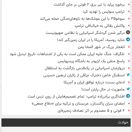
برخورد پراید با تیر برق ۲ فوتی بر جای گذاشت
ترامپ سوئیس را تهدید کرد
سوخو۳۵ با این موشک‌ها به ناوهای‌جنگی حمله می‌کند
واکنش بقائی به خیالبافی ترامپ
درگیر شدن گردشگر اسپانیایی با نظامی صهیونیست
شاید روسیه، آمریکا را در ایران زمین‌گیر کند!
انفجار بزرگ در شهر المخا یمن
تلگراف: جنگ علیه ایران ممکن است به یکی از اشتباهات تاریخ تبدیل شود
پاسخ منفی یک لژیونر به باشگاه پرسپولیس
دروازه‌بان اسپانیایی در یک‌قدمی بازگشت به استقلال
استقبال خاص دخترک عراقی از زائران اربعین حسینی
ادعای بسنت درباره توافق ایران و آمریکا
ماموریت در حال پایان است!
افشاگری برادرزاده ترامپ: تمام تصمیم‌هایش از روی ترس است
امضای سران پاکستان، عربستان و ترکیه برای «دفاع جمعی»
۶ فوتی و ۵ مصدوم بر اثر تصادف زنجیره‌ای
حوادث