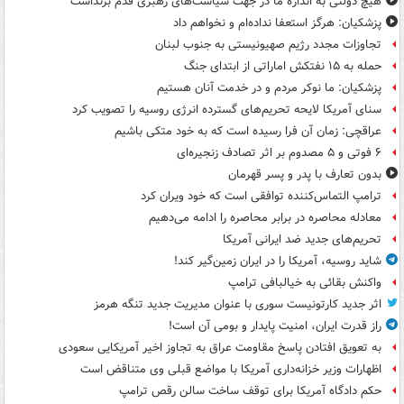
هیچ دولتی به اندازۀ ما در جهت سیاست‌های رهبری قدم برنداشت
پزشکیان: هرگز استعفا نداده‌ام و نخواهم داد
تجاوزات مجدد رژیم صهیونیستی به جنوب لبنان
حمله به ۱۵ نفتکش‌ اماراتی از ابتدای جنگ
پزشکیان: ما نوکر مردم و در خدمت آنان هستیم
سنای آمریکا لایحه تحریم‌های گسترده انرژی روسیه را تصویب کرد
عراقچی: زمان آن فرا رسیده است که به خود متکی باشیم
۶ فوتی و ۵ مصدوم بر اثر تصادف زنجیره‌ای
بدون تعارف با پدر و پسر قهرمان
ترامپ التماس‌کننده توافقی است که خود ویران کرد
معادله محاصره در برابر محاصره را ادامه می‌دهیم
تحریم‌های جدید ضد ایرانی آمریکا
شاید روسیه، آمریکا را در ایران زمین‌گیر کند!
واکنش بقائی به خیالبافی ترامپ
اثر جدید کارتونیست سوری با عنوان مدیریت جدید تنگه هرمز
راز قدرت ایران، امنیت پایدار و بومی آن است!
به تعویق افتادن پاسخ مقاومت عراق به تجاوز اخیر آمریکایی سعودی
اظهارات وزیر خزانه‌داری آمریکا با مواضع قبلی وی متناقض است
حکم دادگاه آمریکا برای توقف ساخت سالن رقص ترامپ