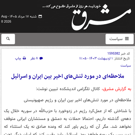
شنبه ۱۷ مرداد ۱۴۰۵ -
Aug
8 2026
سیاست
کد خبر
1595382
تاریخ انتشار:
۱ اردیبهشت ۱۴۰۳ - ۱۱:۰۵
۸ نظر
چاپ
سیاست
ملاحظه‌ای در مورد تنش‌های اخیر بین ایران و اسرائیل
به گزارش مشرق،
کانال تلگرامی اندیشکده تبیین نوشت:
ملاحظه‌ای در مورد تنش‌های اخیر بین ایران و رژیم صهیونیستی
با شناختی که از عمل‌کرد رژیم در زدوخورد با حزب‌الله در سوریه خلال یک
دهه‌ی گذشته داریم، احتمالا حملات به دمشق و مستشاران ایرانی متوقف
نخواهد شد. مگر آن که رژیم باور کند که وعده صادق نه یک استثناء که
زین پس یک رویه خواهد بود. اسرائیل باید یقین کند که ایران دیگر تحت