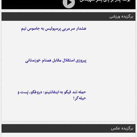
برگزیده ورزشی
هشدار سرمربی پرسپولیس به جاسوس تیم
پیروزی استقلال مقابل همنام خوزستانی
حمله تند فیگو به اینفانتینو: دروغگو، پَست‌ و
حیله‌گر!
برگزیده عکس