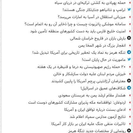
حمله پهپادی به کشتی ترکیه‌ای در دریای سیاه
ترامپ و نتانیاهو جنایتکار جنگی هستند!
میزبانی استقلال در آسیا به امارات می‌رسد؟
سامانه موشکی پاتریوت چیست و چرا ذخایر آن رو به اتمام است؟
امنیت خلیج فارس باید به دست کشورهای منطقه تأمین شود
بارش باران در فاروج خراسان شمالی
انفجار بزرگ در شهر المخا یمن
تنگه هرمز به نماد یک تحقیر تاریخی برای آمریکا تبدیل شد!
ماموریت در حال پایان است!
۲۰ حمله رژیم صهیونیستی به درعا و قنیطره در یک هفته
خیزش مردم لبنان علیه دولت سازشکار و خائن
معترضان آرژانتینی پرچم آمریکا را پایین کشیدند
شکاف‌های عمیق در اسرائیل!
هشدار مقام ارشد یمن به عربستان سعودی
اردوغان: توافقنامه مکه پذیرای مشارکت کشورهای دوست است
ادعای بسنت درباره توافق ایران و آمریکا
نتایج آزمون مدارس سمپاد اعلام شد
تاثیرات منفی جنگ علیه ایران بر بازار کار آمریکا
رونمایی از مختصات جدید تنگۀ هرمز