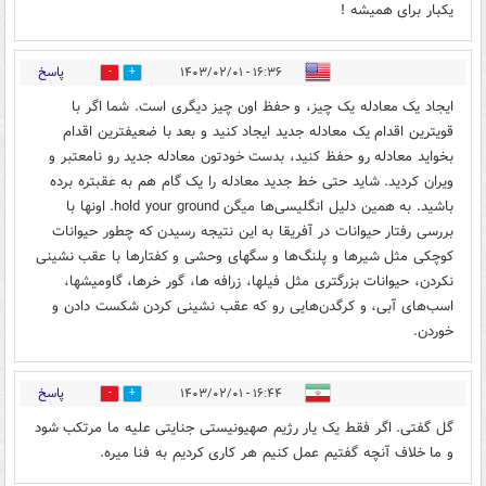
یکبار برای همیشه !
پاسخ
۱۶:۳۶ - ۱۴۰۳/۰۲/۰۱
0
0
ایجاد یک معادله یک چیز، و حفظ اون چیز دیگری است. شما اگر با
قویترین اقدام یک معادله جدید ایجاد کنید و بعد با ضعیفترین اقدام
بخواید معادله رو حفظ کنید، بدست خودتون معادله جدید رو نامعتبر و
ویران کردید. شاید حتی خط جدید معادله را یک گام هم به عقبتره برده
باشید. به همین دلیل انگلیسی‌ها میگن hold your ground. اونها با
بررسی رفتار حیوانات در آفریقا به این نتیجه رسیدن که چطور حیوانات
کوچکی مثل شیرها و پلنگ‌ها و سگهای وحشی و کفتارها با عقب نشینی
نکردن، حیوانات بزر‌گتری مثل فیلها، زرافه ها، گور خرها، گاومیشها،
اسب‌های آبی، و کرگدن‌هایی رو که عقب نشینی کردن شکست دادن و
خوردن.
پاسخ
۱۶:۴۴ - ۱۴۰۳/۰۲/۰۱
0
0
گل گفتی. اگر فقط یک یار رژیم صهیونیستی جنایتی علیه ما مرتکب شود
و ما خلاف آنچه گفتیم عمل کنیم هر کاری کردیم به فنا میره.