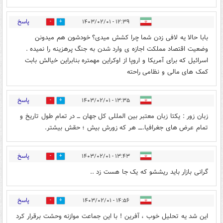
پاسخ
۱۲:۳۹ - ۱۴۰۳/۰۲/۰۱
1
0
بابا حالا یه لافی زدن شما چرا کشش میدی؟ خودشون هم میدونن
وضعیت اقتصاد مملکت اجازه ی وارد شدن به جنگ پرهزینه را نمیده .
اسرائیل که برای آمریکا و اروپا از اوکراین مهمتره بنابراین خیالش بابت
کمک های مالی و نظامی راحته
پاسخ
۱۳:۳۵ - ۱۴۰۳/۰۲/۰۱
0
0
زبان زور : یکتا زبان معتبر بین المللی کل جهان ـــ در تمام طول تاریخ و
تمام عرض های جغرافیا.ــــ هر که زورش بیش ؛ حقش بیشتر.
پاسخ
۱۳:۴۳ - ۱۴۰۳/۰۲/۰۱
0
0
گرانی بازار باید ریششو که یک جا هست زد ..
پاسخ
۱۴:۵۶ - ۱۴۰۳/۰۲/۰۱
0
0
این شد یه تحلیل خوب ، آفرین ! با این جماعت موازنه وحشت برقرار کرد