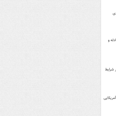
دی
له و
ر شرایط
مریکایی