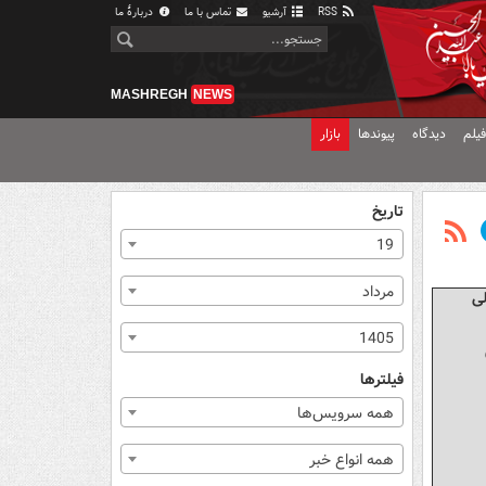
RSS
آرشیو
تماس با ما
دربارهٔ ما
MASHREGH
NEWS
یلم
دیدگاه
پیوندها
بازار
تاریخ
19
مرداد
لی
1405
فیلترها
همه سرویس‌ها
همه انواع خبر