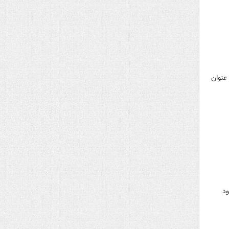
 عنوان
ود