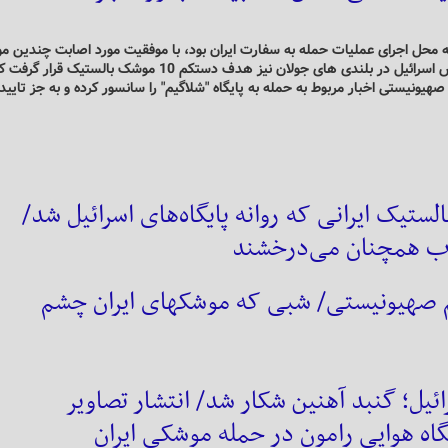
که محل اجرای عملیات حمله به سفارت ایران بود، با موفقیت مورد اصابت چندین 
بالستیک قرار گرفت. همچنین یک پایگاه سری و اطلاعاتی ارتش اسرائیل در بلندی های جولان نیز هدف دستکم 10 موشک بالستیک
صهیونیستی اخبار مربوط به حمله به پایگاه "شلاگیم" را سانسور کرده و به جز تایی
ستیک ایرانی که روانه پایگاه‌های اسرائیل شد/
هاب همچنان می‌درخشند
جزئیات ضربه به پایگاه سری رژیم صهیونیستی/ شبی که موشک‎های ایران چشم
ائیل؛ گنبد آهنین شکار شد/ انتشار تصاویر
یگاه هوایی رامون در حمله موشکی ایران