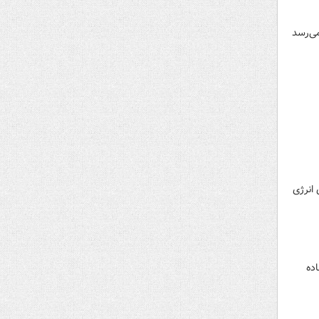
می‌رسد
 انرژی
اده