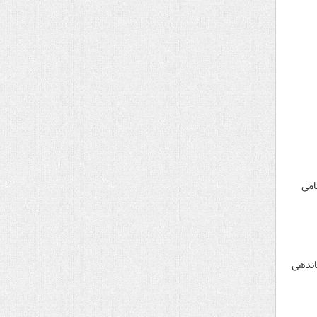
امی
اندهی