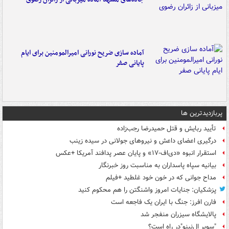
آماده سازی ضریح نورانی امیرالمومنین برای ایام
پایانی صفر
پربازدیدترین ها
تأیید ربایش و قتل حمیدرضا رجب‌زاده
درگیری اعضای داعش و نیروهای جولانی در سیده زینب
استقرار انبوه «دی‌اف‑۱۷» و پایان عصر پدافند آمریکا +عکس
بیانیه سپاه پاسداران به مناسبت روز خبرنگار
مداح جوانی که در خون خود غلطید +فیلم
پزشکیان: جنایات امروز واشنگتن را هم محکوم کنید
فارن افرز: جنگ با ایران یک فاجعه است
پالایشگاه سیزران منفجر شد
"سوپر ال‌نینو"در راه است؟