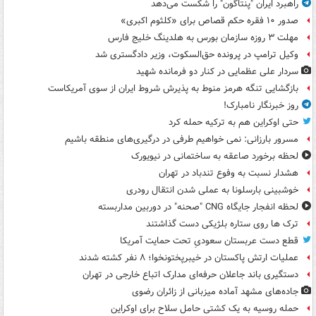
راهبرد ایران "پنتاگون" را شکست می‌دهد
صدور ۱۰ فقره حکم قصاص برای «کلثوم اکبری»
مهلت ۳ روزه سازمان بورس به هلدینگ خلیج فارس
وکیل ترامپ در پرونده حق‌السکوت، وزیر دادگستری شد
سردار علی عظمایی در کنار دو فرمانده شهید
بازگشایی تنگه هرمز منوط به پذیرش شروط ایران از سوی آمریکاست
روز خبرنگار نامبارک!
حتی اوکراین هم به ترکیه حمله کرد
مسرور بارزانی: نمی خواهیم طرفی در درگیری‌های منطقه باشیم
لحظه برخورد صاعقه به ساختمانی در نیویورک
هشدار نسبت به وفوع تندباد در تهران
خوشبینی بارسلونا به عملی شدن انتقال رودری
لحظه انفجار جایگاه CNG "صحنه" در دوربین مداربسته
ترک ها روی ستاره بلژیکی دست گذاشتند
قطع دست عربستان سعودیِ تحت حمایت آمریکا
عملیات ارتش پاکستان در خیبرپختونخوا؛ ۸ نفر کشته شدند
دستگیری باند جاعلان حرفه‌ای مدارک اتباع خارجی در تهران
جاده‌های مشهد آماده میزبانی از زائران رضوی
حمله روسیه به یک کشتی حامل سلاح برای اوکراین