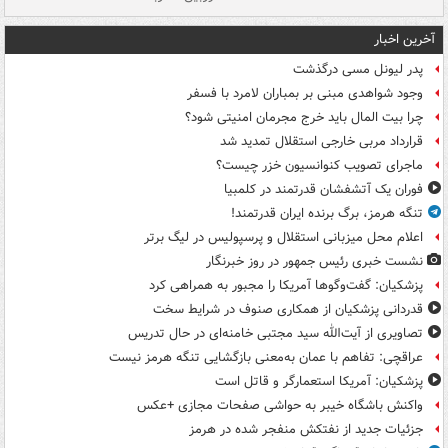
آخرین اخبار
پدر لیونل مسی درگذشت
وجود شواهدی مبنی بر بمباران لامرد با فسفر
چرا بیت المال باید خرج مجرمان امنیتی شود؟
قرارداد مربی خارجی استقلال تمدید شد
ماجرای تصویب کنوانسیون خزر چیست؟
فوران یک آتشفشان قدرتمند در کلمبیا
تنگه هرمز، برگ برنده ایران قدرتمند!
اعلام محل میزبانی استقلال و پرسپولیس در لیگ برتر
نشست خبری رئیس جمهور در روز خبرنگار
پزشکیان: گفت‌وگوها آمریکا را مجبور به همراهی کرد
قدردانی پزشکیان از همکاری صنوف در شرایط سخت
تصاویری از آیت‌الله سید مجتبی خامنه‌ای در حال تدریس
عراقچی: تفاهم با عمان به‌معنی بازگشایی تنگه هرمز نیست
پزشکیان: آمریکا استعمارگر و قاتل است
واکنش باشگاه خیبر به حواشی صفحات مجازی +عکس
جزئیات جدید از نفتکش منفجر شده در هرمز