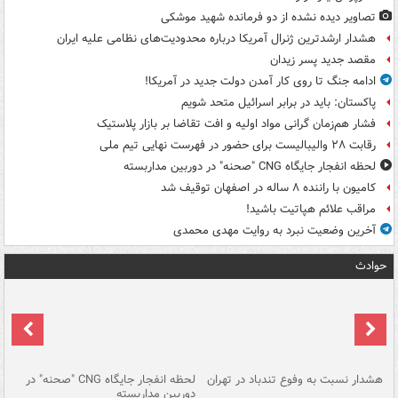
تصاویر دیده‌ نشده از دو فرمانده شهید موشکی
هشدار ارشدترین ژنرال آمریکا درباره محدودیت‌های نظامی علیه ایران
مقصد جدید پسر زیدان
ادامه جنگ تا روی کار آمدن دولت جدید در آمریکا!
پاکستان: باید در برابر اسرائیل متحد شویم
فشار هم‌زمان گرانی مواد اولیه و افت تقاضا بر بازار پلاستیک
رقابت ۲۸ والیبالیست برای حضور در فهرست نهایی تیم ملی
لحظه انفجار جایگاه CNG "صحنه" در دوربین مداربسته
کامیون با راننده ۸ ساله در اصفهان توقیف شد
مراقب علائم هپاتیت باشید!
آخرین وضعیت نبرد به روایت مهدی محمدی
حوادث
ای
هشدار نسبت به وفوع تندباد در تهران
لحظه انفجار جایگاه CNG "صحنه" در
دس
دوربین مداربسته
ات