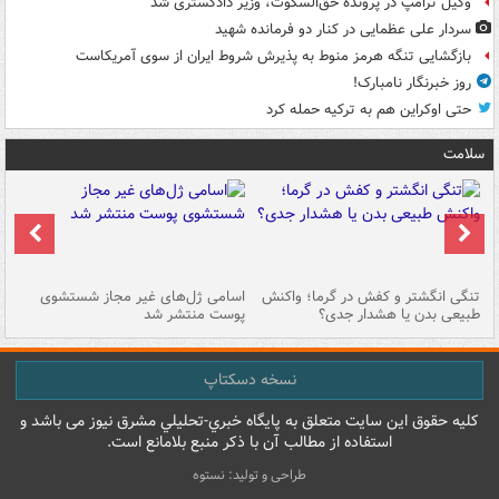
وکیل ترامپ در پرونده حق‌السکوت، وزیر دادگستری شد
سردار علی عظمایی در کنار دو فرمانده شهید
بازگشایی تنگه هرمز منوط به پذیرش شروط ایران از سوی آمریکاست
روز خبرنگار نامبارک!
حتی اوکراین هم به ترکیه حمله کرد
سلامت
تنگی انگشتر و کفش در گرما؛ واکنش
اسامی ژل‌های غیر مجاز شستشوی
مر
طبیعی بدن یا هشدار جدی؟
پوست منتشر شد
نسخه دسکتاپ
کليه حقوق اين سايت متعلق به پایگاه خبري-تحليلي مشرق نيوز می باشد و
استفاده از مطالب آن با ذکر منبع بلامانع است.
طراحی و تولید: نستوه