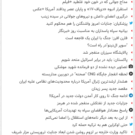
مداح جوانی که در خون خود غلطید +فیلم
استقرار انبوه «دی‌اف‑۱۷» و پایان عصر پدافند آمریکا +عکس
درگیری اعضای داعش و نیروهای جولانی در سیده زینب
پزشکیان: جنایات امروز واشنگتن را هم محکوم کنید
بیانیه سپاه پاسداران به مناسبت روز خبرنگار
فارن افرز: جنگ با ایران یک فاجعه است
"سوپر ال‌نینو"در راه است؟
پالایشگاه سیزران منفجر شد
پاکستان: باید در برابر اسرائیل متحد شویم
تصاویر دیده‌ نشده از دو فرمانده شهید موشکی
لحظه انفجار جایگاه CNG "صحنه" در دوربین مداربسته
هشدار ارشدترین ژنرال آمریکا درباره محدودیت‌های نظامی علیه ایران
مقصد جدید پسر زیدان
ادامه جنگ تا روی کار آمدن دولت جدید در آمریکا!
جزئیات جدید از نفتکش منفجر شده در هرمز
پاسخ معنادار هوافضای سپاه به تهدیدات آمریکایی‌ها
از این به بعد دیگر نامه‌های استقلال را امضا نمی‌کنم
حتی اوکراین هم به ترکیه حمله کرد
تاکید وزارت خارجه بر لزوم روشن شدن ابعاد جنایت تروریستی مزار شریف