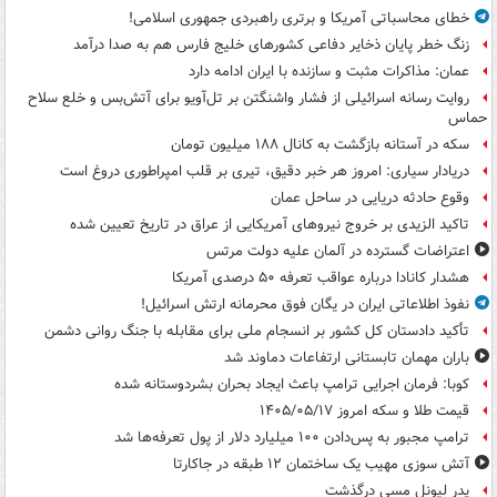
خطای محاسباتی آمریکا و برتری راهبردی جمهوری اسلامی!
زنگ خطر پایان ذخایر دفاعی کشورهای خلیج فارس هم به صدا درآمد
عمان: مذاکرات مثبت و سازنده با ایران ادامه دارد
روایت رسانه اسرائیلی از فشار واشنگتن بر تل‌آویو برای آتش‌بس و خلع سلاح
حماس
سکه در آستانه بازگشت به کانال ۱۸۸ میلیون تومان
دریادار سیاری: امروز هر خبر دقیق، تیری بر قلب امپراطوری دروغ است
وقوع حادثه دریایی در ساحل عمان
تاکید الزیدی بر خروج نیروهای آمریکایی از عراق در تاریخ تعیین شده
اعتراضات گسترده در آلمان علیه دولت مرتس
هشدار کانادا درباره عواقب تعرفه ۵۰ درصدی آمریکا
نفوذ اطلاعاتی ایران در یگان فوق محرمانه ارتش اسرائیل!
تأکید دادستان کل کشور بر انسجام ملی برای مقابله با جنگ روانی دشمن
باران مهمان تابستانی ارتفاعات دماوند شد
کوبا: فرمان اجرایی ترامپ باعث ایجاد بحران بشردوستانه شده
قیمت طلا و سکه امروز ۱۴۰۵/۰۵/۱۷
ترامپ مجبور به پس‌دادن ۱۰۰ میلیارد دلار از پول تعرفه‌ها شد
آتش سوزی مهیب یک ساختمان ۱۲ طبقه در جاکارتا
پدر لیونل مسی درگذشت