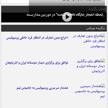
فیلم برگزیده
لحظه انفجار جایگاه CNG "صحنه" در دوربین مداربسته
برگزیده ورزشی
اخراج بدون تعارف در انتظار فرد خاطی پرسپولیس
توافق برای برگزاری دیدار دوستانه ایران و آذربایجان
هشدار سرمربی پرسپولیس به جاسوس تیم