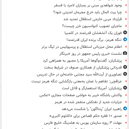
وجود شواهدی مبنی بر بمباران لامرد با فسفر
چرا بیت المال باید خرج مجرمان امنیتی شود؟
قرارداد مربی خارجی استقلال تمدید شد
ماجرای تصویب کنوانسیون خزر چیست؟
فوران یک آتشفشان قدرتمند در کلمبیا
تنگه هرمز، برگ برنده ایران قدرتمند!
اعلام محل میزبانی استقلال و پرسپولیس در لیگ برتر
نشست خبری رئیس جمهور در روز خبرنگار
پزشکیان: گفت‌وگوها آمریکا را مجبور به همراهی کرد
قدردانی پزشکیان از همکاری صنوف در شرایط سخت
تصاویری از آیت‌الله سید مجتبی خامنه‌ای در حال تدریس
عراقچی: تفاهم با عمان به‌معنی بازگشایی تنگه هرمز نیست
پزشکیان: آمریکا استعمارگر و قاتل است
واکنش باشگاه خیبر به حواشی صفحات مجازی +عکس
جزئیات جدید از نفتکش منفجر شده در هرمز
راهبرد ایران "پنتاگون" را شکست می‌دهد
صدور ۱۰ فقره حکم قصاص برای «کلثوم اکبری»
مهلت ۳ روزه سازمان بورس به هلدینگ خلیج فارس