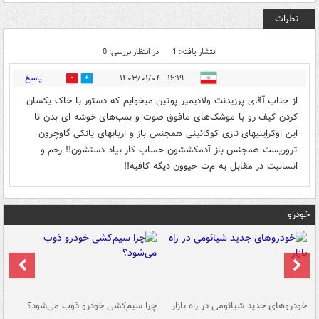
نظرات
انتشار یافته: 1
در انتظار بررسی: 0
پاسخ
۱۶:۱۹ - ۱۴۰۳/۰۱/۰۴
0
22
از جناب آقای پرزیدنت ولادیمیر پوتین میخوایم که دستور با خاک یکسان
کردن کیف رو با موشک‌های مافوق صوت و بمب‌های خوشه ای بدن تا
این اوکراینیهای نازی کوکائینی همجنس باز و اربابهای یانکی گاوچرون
تروريست همجنس باز آدمکششون حساب کار بیاد دستشون!! رحم و
انسانیت در مقابل یه م‌ت حیوون دیگه کافیه!!
خودرو
خودروهای جدید شیائومی در راه بازار
چرا سیم‌کشی خودرو ذوب می‌شود؟
شو