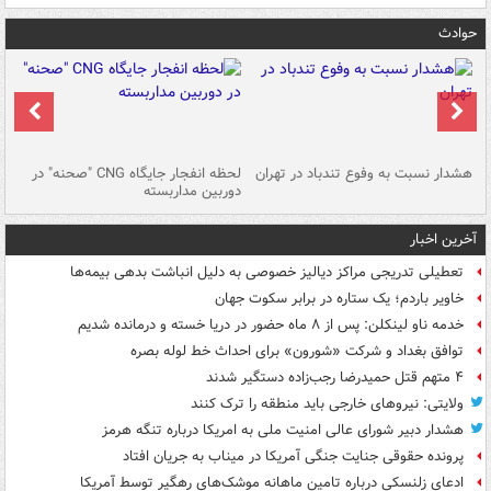
حوادث
ای
هشدار نسبت به وفوع تندباد در تهران
لحظه انفجار جایگاه CNG "صحنه" در
دس
دوربین مداربسته
ات
آخرین اخبار
تعطیلی تدریجی مراکز دیالیز خصوصی به دلیل انباشت بدهی بیمه‌ها
خاویر باردم؛ یک ستاره در برابر سکوت جهان
خدمه ناو لینکلن: پس از ۸ ماه حضور در دریا خسته و درمانده‌ شدیم
توافق بغداد و شرکت «شورون» برای احداث خط لوله بصره
۴ متهم قتل حمیدرضا رجب‌زاده دستگیر شدند
ولایتی: نیروهای خارجی باید منطقه را ترک کنند
هشدار دبیر شورای عالی امنیت ملی به امریکا درباره تنگه هرمز
پرونده حقوقی جنایت جنگی آمریکا در میناب به جریان افتاد
ادعای زلنسکی درباره تامین ماهانه موشک‌های رهگیر توسط آمریکا