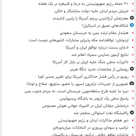
۲۰ حمله رژیم صهیونیستی به درعا و قنیطره در یک هفته
خیزش مردم لبنان علیه دولت سازشکار و خائن
معترضان آرژانتینی پرچم آمریکا را پایین کشیدند
شکاف‌های عمیق در اسرائیل!
هشدار مقام ارشد یمن به عربستان سعودی
اردوغان: توافقنامه مکه پذیرای مشارکت کشورهای دوست است
ادعای بسنت درباره توافق ایران و آمریکا
نتایج آزمون مدارس سمپاد اعلام شد
تاثیرات منفی جنگ علیه ایران بر بازار کار آمریکا
رونمایی از مختصات جدید تنگۀ هرمز
روبیو در رأس فشار حداکثری آمریکا برای تغییر مسیر کوبا
تصویری از تمرینات ترابزون اسپور با حضور ساویچ، صلاح و اونانا
نبرد ما علیه طرح سلطه‌جویی عربستان است، نه مردم جنوب یمن
پاسخ منفی یک لژیونر به باشگاه پرسپولیس
درخشش جوانان ایران در المپیاد جهانی هوش مصنوعی
پالایشگاه نفت اسلواکی منفجر شد
دور هفتم مذاکرات لبنان و رژیم صهیونیستی
ترامپ و سودای پیروزی در انتخابات میان‌دوره‌ای
جزئیات توافق دفاعی ترکیه، عربستان و پاکستان