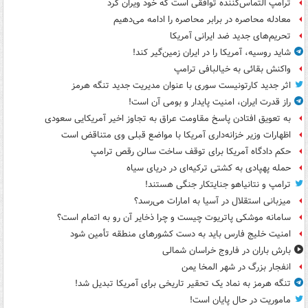
ترامپ التماس‌کننده توافقی است که خود ویران کرد
معادله محاصره در برابر محاصره را ادامه می‌دهیم
تحریم‌های جدید ضد ایرانی آمریکا
شاید روسیه، آمریکا را در ایران زمین‌گیر کند!
واکنش بقائی به خیالبافی ترامپ
اثر جدید کارتونیست سوری با عنوان مدیریت جدید تنگه هرمز
راز قدرت ایران، امنیت پایدار و بومی آن است!
به تعویق افتادن پاسخ مقاومت عراق به تجاوز اخیر آمریکایی سعودی
اظهارات وزیر خزانه‌داری آمریکا با مواضع قبلی وی متناقض است
حکم دادگاه آمریکا برای توقف ساخت سالن رقص ترامپ
حمله پهپادی به کشتی ترکیه‌ای در دریای سیاه
ترامپ و نتانیاهو جنایتکار جنگی هستند!
میزبانی استقلال در آسیا به امارات می‌رسد؟
سامانه موشکی پاتریوت چیست و چرا ذخایر آن رو به اتمام است؟
امنیت خلیج فارس باید به دست کشورهای منطقه تأمین شود
بارش باران در فاروج خراسان شمالی
انفجار بزرگ در شهر المخا یمن
تنگه هرمز به نماد یک تحقیر تاریخی برای آمریکا تبدیل شد!
ماموریت در حال پایان است!