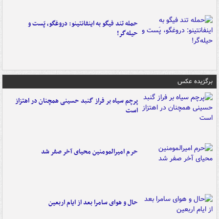
حمله تند فیگو به اینفانتینو: دروغگو، پَست‌ و
حیله‌گر!
برگزیده عکس
پرچم سیاه بر فراز گنبد حسینی همچنان در اهتزاز
است
حرم امیرالمومنین محیای آخر صفر شد
حال و هوای سامرا بعد از ایام اربعین