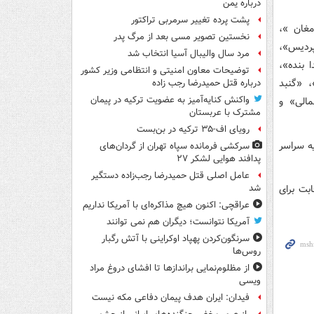
درباره یمن
پشت پرده تغییر سرمربی تراکتور
مغان »،
نخستین تصویر مسی بعد از مرگ پدر
پردیس»،
مرد سال والیبال آسیا انتخاب شد
 بنده»،
توضیحات معاون امنیتی و انتظامی وزیر کشور
، «گنبد
درباره قتل حمیدرضا رجب زاده
واکنش کنایه‌آمیز به عضویت ترکیه در پیمان
مالی» و
مشترک با عربستان
رویای اف-۳۵ ترکیه در بن‌بست
فند ۱۴۰۲ در ۲۰۸ حوزه انتخابیه سراسر
سرکشی فرمانده سپاه تهران از گردان‌های
پدافند هوایی لشکر ۲۷
عامل اصلی قتل حمیدرضا رجب‌زاده دستگیر
عه ۲۱ اردیبهشت با رقابت برای
شد
عراقچی: اکنون هیچ مذاکره‌ای با آمریکا نداریم
آمریکا نتوانست؛ دیگران هم نمی توانند
سرنگون‌کردن پهپاد اوکراینی با آتش رگبار
روس‌ها
از مظلوم‌نمایی براندازها تا افشای دروغ مراد
ویسی
فیدان: ایران هدف پیمان دفاعی مکه نیست