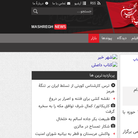
RSS
آرشیو
تماس با ما
دربارهٔ ما
MASHREGH
NEWS
یلم
دیدگاه
پیوندها
بازار
اپ
پربازدیدترین ها
ترس کارشناس کویتی از تسلط ایران بر تنگۀ
هرمز
نقشه کشی برای فتنه و اصرار بر دروغ
کاریکاتور/ کمال شرف توافق مکه را به سخره
، مرحله دوم انتخابات دوازدهمین دوره مجلس شورای اسلامی در ۲۱ حوزه با
گرفت
طبیعت بکر جاده اسالم به خلخال
شکار تمساح در مالزی
ی برگزار
واکنش عربستان و قطر به بیانیه شورای امنیت