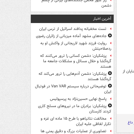
راز عبور مخفی جنگنده‌های ایرانی از چشم
دشمن
آخرین اخبار
تست مخفیانه پدافند اسرائیل از ترس ایران
جاده‌های مشهد آماده میزبانی از زائران رضوی
روایت فرزند شهید لاریجانی از واکنش او به
ردصلاحیتش
پزشکیان: دشمن کسانی را ترور می‌کنند که
گره‌گشا و حلال مسائل و مشکلات جامعه ما
هستند
یان از
پزشکیان: دشمن آدم‌هایی را ترور می‌کند که
گره‌گشا هستند
توضیحاتی درباره سیستم Van VAR در فوتبال
ایران
پاسخ نهایی حسین‌نژاد به پرسپولیس
پزشکیان: برادران ما در نیروهای مسلح کاری
کردند کارستان
مخالفت نتانیاهو با طرح ۱۵ ماده ای غزه و
 داغ
تکرار لفاظی علیه ایران
تصاویری از عملیات بزرگ و دقیق یمنی ها