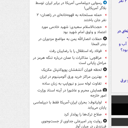
رسوایی دیپلماسی آمریکا در برابر ایران توسط
بلاگر آمریکایی!
حمله مسلحانه به قهوه‌خانه‌ای در زاهدان؛ ۲
نفر جان باختند
حجت‌الاسلام سعیدی: شهید خادمی مورد
ه‌ای در
اعتماد و وثوق امام شهید بود
حملات انصارالله یمن به مواضع مزدوران در
بندر المخا
فولاد راه استقلال را با رضاییان رفت
عراقچی: مذاکرات با عمان درباره تنگه هرمز در
مراحل پایانی است
لحظه فوران آتشفشان پوپوکتپتل مکزیک
بهترین مراکز خرید ورق آلومینیوم در ایران
 برق
تفاوت لوله سبز و نیوپایپ به زبان ساده
همایش محرم و عاشورا در آینه اسناد وزارت
امور خارجه
اولیانوف: بحران ایران-آمریکا فقط با دیپلماسی
پایان می‌یابد
صلاح ترک‌ها را پولدار کرد
روایت پدر امیرعلی جداوی از جست‌وجوی
فرزندش در میان آوار