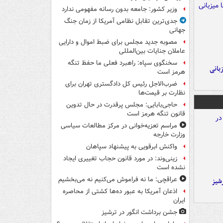
وزیر کشور: جامعه بدون رسانه مفهومی ندارد
جدی‌ترین تقابل نظامی آمریکا از زمان جنگ
جهانی
مصوبه جدید مجلس برای ضبط اموال و دارایی
عاملان جنایات بین‌المللی
سخنگوی سپاه: راهبرد فعلی ما حفظ تنگه
A با میزبانی
هرمز است
ضرب‌الاجل رئیس کل دادگستری تهران برای
نظارت بر قیمت‌ها
حاجی‌بابایی: مجلس پرقدرت در حال تدوین
قانون تنگه هرمز است
مراسم تعزیه‌خوانی در مرکز مطالعات سیاسی
وزارت خارجه
واکنش ابرقویی به پیشنهاد سپاهان
زینی‌وند: در مورد قانون حجاب تغییری ایجاد
نشده است
عراقچی: ما نه فراموش می‌کنیم نه می‌بخشیم
شیز
اذعان آمریکا به عبور ده‌ها کشتی از محاصره
ایران
جشن برداشت انگور در ترشیز