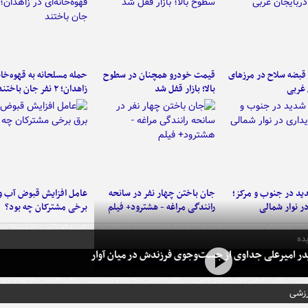
کشف ۳۳ قبضه سلاح در مرزهای
قیمت خودرو همچنان در سطوح
حمله مسلحانه به قهوه‌خان
 غربی
بالا؛ بازار قفل شد
زاهدان؛ ۲ نفر جان باختند
د در جنوب و مرکز؛
جان باختن چهار نفر در سانحه
عامل افزایش قبوض آب و
در نوار شمالی
رانندگی مراغه - هشترود+ فیلم
برخی مشترکان چه بود؟
ده
در امیرعلی جداوی از جست‌وجوی فرزندش در میان آوار
رزشی