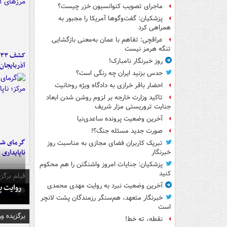
ماجرای تصویب کنوانسیون خزر چیست؟
پزشکیان: گفت‌وگوها آمریکا را مجبور به
همراهی کرد
عراقچی: تفاهم با عمان به‌معنی بازگشایی
تنگه هرمز نیست
روز خبرنگار نامبارک!
آذربایجان
حدس بزنید ایران چه رنگی است؟
احضار باقر خرازی به دادگاه ویژه روحانیت
تاکید وزارت خارجه بر لزوم روشن شدن ابعاد
جنایت تروریستی مزار شریف
آخرین وضعیت پرونده ساعدی‌نیا
صورت جدید مسئله جنگ؟!
گرمای شدی
تبریک کاربران فضای مجازی به مناسبت روز
ناپایداری 
خبرنگار
پزشکیان: جنایات امروز واشنگتن را هم محکوم
کنید
فیلم برگزی
آخرین وضعیت نبرد به روایت مهدی محمدی
روایت پ
خبرنگار متعهد، هم‌سنگر رزمندگان پشت لانچر
است
برگزیده و
نقطه، ته خط!