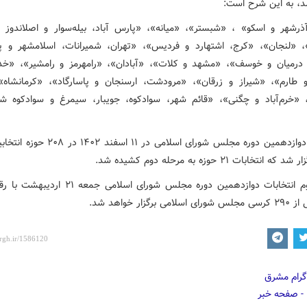
، به این شرح است:
آذرشهر و اسکو» ، «شبستر»، «میانه»، «پارس آباد، بیله‌سوار و اصلاندوز 
 «لنجان»، «کرج، اشتهارد و فردیس»، «تهران، شمیرانات، اسلامشهر و 
 درمیان و خوسف»، «مشهد و کلات»، «آبادان»، «رامهرمز و رامشیر»، «خدا
 طارم»، «شیراز و زرقان»، «مرودشت، ارسنجان و پاسارگاد»، «کرمانشاه»
«خرم‌آباد و چگنی»، «قائم شهر، سوادکوه، جویبار، سیمرغ و سوادکوه ش
انتخابات دوازدهمین دوره مجلس شورای اسلامی در ۱۱ اس
انتخابات ۲۱ حوزه به مرحله دوم کشیده شد.
مرحله دوم انتخابات دوازدهمین دوره مجلس شورای اسلامی جم