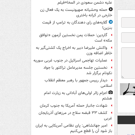
علیه دشمن سعودی در المخا+فیلم
حمله وحشیانه صهیونیست به یک فعال زن
خارجی در کرانه باختری
گلایه‌های رای دهندگان به ترامپ از قیمت
بنزین!
گاردین: حملات یمن نخستین آزمون «توافق
مکه» است
واکنش علیرضا دبیر به اخراج یک کشتی‌گیر به
خاطر اضافه وزن
عملیات تهاجمی اسرائیل در جنوب غربی سوریه
نخستین جلسه مدیرعامل تراکتور با جواد
نکونام برگزار شد
دیدار رییس جمهور با رهبر معظم انقلاب
اسلامی
اعزام زائر اولی‌های آبادانی به زیارت امام
هشتم
شهادت جانباز حمله آمریکا به جنوب کرمان
کشف ۳۳ قبضه سلاح در مرزهای آذربایجان
غربی
امیر جهانشاهی: پای نظامی آمریکایی به ایران
باز شود آن را قطع می‌کنیم