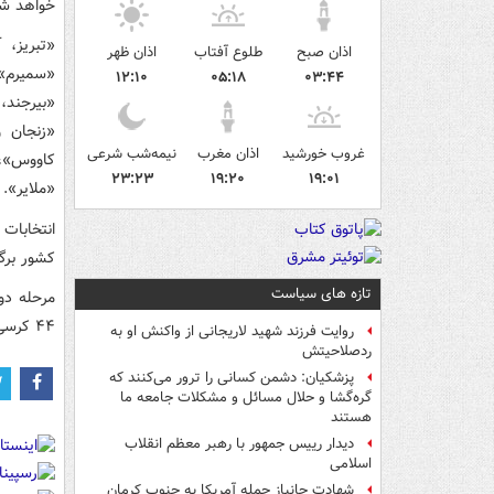
خواهد شد
«تبریز، 
اذان صبح
طلوع آفتاب
اذان ظهر
«سمیرم»،
۱۲:۱۰
۰۵:۱۸
۰۳:۴۴
«بیرجند،
«زنجان و
غروب خورشید
اذان مغرب
نیمه‌شب شرعی
کاووس»، 
۲۳:۲۳
۱۹:۲۰
۱۹:۰۱
«ملایر».
کشور برگزار شد که 
تازه های سیاست
۴۴ کرسی از ۲۹۰ کرسی مجلس شورای اسلامی برگزار خواهد شد.
روایت فرزند شهید لاریجانی از واکنش او به
ردصلاحیتش
پزشکیان: دشمن کسانی را ترور می‌کنند که
گره‌گشا و حلال مسائل و مشکلات جامعه ما
هستند
دیدار رییس جمهور با رهبر معظم انقلاب
اسلامی
شهادت جانباز حمله آمریکا به جنوب کرمان