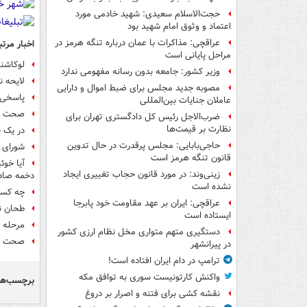
حجت‌الاسلام سعیدی: شهید خادمی مورد
اعتماد و وثوق امام شهید بود
عراقچی: مذاکرات با عمان درباره تنگه هرمز در
اخبار مرتب
مراحل پایانی است
لوکاشنک
وزیر کشور: جامعه بدون رسانه مفهومی ندارد
لایحه ن
مصوبه جدید مجلس برای ضبط اموال و دارایی
پاسخی 
عاملان جنایات بین‌المللی
صحت ان
ضرب‌الاجل رئیس کل دادگستری تهران برای
نظارت بر قیمت‌ها
در یک ح
حاجی‌بابایی: مجلس پرقدرت در حال تدوین
شورای ا
قانون تنگه هرمز است
آیا خوئ
زینی‌وند: در مورد قانون حجاب تغییری ایجاد
دخمه صاد
نشده است
چه کسا
عراقچی: ایران بر عهد مقاومت خود پابرجا
طحان ن
ایستاده است
مرحله دوم ان
دستگیری متهم متواری مخل نظام ارزی کشور
صحت ان
در پیرانشهر
ترامپ در دام ایران افتاده است!
واکنش کارتونیست سوری به توافق مکه
برچسب‌ها
نقشه کشی برای فتنه و اصرار بر دروغ