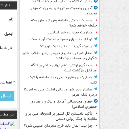
مذاکرات تنگه با عمان باید چگونه باشد؟
نظر شم
آخرین وضعیت میدان نبرد به روایت مهدی
محمدی
نام
وضعیت امنیتی منطقه پس از پیمان مکه
چگونه خواهد شد؟
مقاومت یمن؛ دو خیز اساسی
ایمیل
توافق مکه برای سعودی امنیت آور نیست!
از غزه بگویید...! حتی با یک توییت!
نظر شما 
صفار هرندی: تشییع تاریخی رهبر انقلاب تاثیر
شگرفی بر صحنه نبرد داشت
سخنگوی ارتش: نظم ایرانی حاکم بر تنگه
غیرقابل بازگشت است
ولایتی: نیروهای خارجی باید منطقه را ترک
*
لطفا عدد م
کنند
هشدار دبیر شورای عالی امنیت ملی به امریکا
درباره تنگه هرمز
خطای محاسباتی آمریکا و برتری راهبردی
جمهوری اسلامی!
تأکید دادستان کل کشور بر انسجام ملی برای
این مطالب
مقابله با جنگ روانی دشمن
چرا بیت المال باید خرج مجرمان امنیتی شود؟