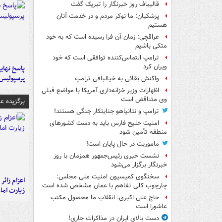
قالیباف روز خبرنگار را تبریک گفت
پزشکیان: ما نوکر مردم و در خدمت آنان
هستیم
عراقچی: زمان آن فرا رسیده است که به خود
متکی باشیم
ترامپ التماس‌کننده توافقی است که خود
ویران کرد
پاسخ نهایی
پرسپولیس
واکنش بقائی به خیالبافی ترامپ
اظهارات وزیر خزانه‌داری آمریکا با مواضع قبلی
وی متناقض است
برگزیده 
ترامپ و نتانیاهو جنایتکار جنگی هستند!
امنیت خلیج فارس باید به دست کشورهای
منطقه تأمین شود
ماموریت در حال پایان است!
نشست خبری رئیس‌جمهور همزمان با روز
خبرنگار برگزار می‌شود
سخنگوی کمیسیون امنیت ملی مجلس:
اعزام زائر 
چارچوب کلی تفاهم با عمان مشخص شده است
زیارت اما
حاج علی اکبری: انقلاب ما محصول مکتب
عاشورا است
دست بالای ایران در مذاکرات جاری!