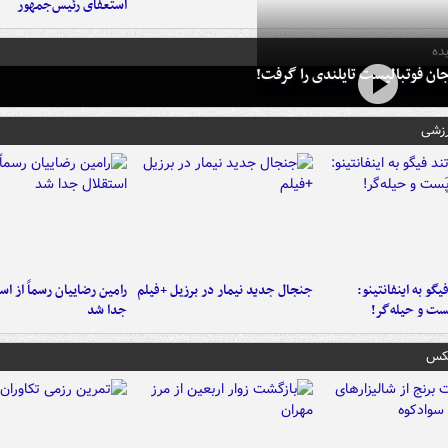
استعفای رئیس‌جمهور
ده
ان فوتبالیست تایلندی را گرفت!
رزشی
یگو به اینفانتینو:
جنجال جدید نیمار در برزیل +فیلم
رامین رضاییان رسماً از اس
ست‌ و حیله‌گر!
جدا شد
عکس