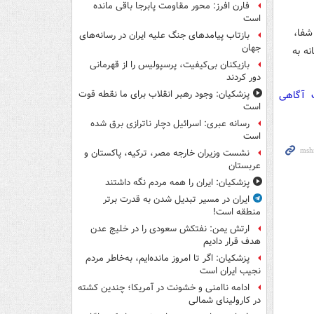
فارن افرز: محور مقاومت پابرجا باقی مانده
است
شفا،
بازتاب پیامدهای جنگ علیه ایران در رسانه‌های
جهان
ه به
بازیکنان بی‌کیفیت، پرسپولیس را از قهرمانی
دور کردند
ت آگاهی
پزشکیان: وجود رهبر انقلاب برای ما نقطه قوت
است
رسانه عبری: اسرائیل دچار ناترازی برق شده
است
نشست وزیران خارجه مصر، ترکیه، پاکستان و
عربستان
پزشکیان: ایران را همه مردم نگه داشتند
ایران در مسیر تبدیل شدن به قدرت برتر
منطقه است!
ارتش یمن: نفتکش سعودی را در خلیج عدن
هدف قرار دادیم
پزشکیان: اگر تا امروز مانده‌ایم، به‌خاطر مردم
نجیب ایران است
ادامه ناامنی و خشونت در آمریکا؛ چندین کشته
در کارولینای شمالی