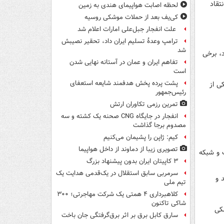
تقاد
لحظه اصابت هواپیمای هندی به زمین
کی‌یف بعد از حملات موشکی روسیه
علت انفجار جبل‌علی امارات اعلام شد
ترامپ وعدۀ تسلیم ایران داد، تحقیر نصیبش
شد
بود، برخی
تفاهم ایران و عمان در آستانه نهایی شدن
است
پشت پرده پخش هدفمند شایعه استعفای
ی از
رئیس‌جمهور
تمرین رزمی تکاوران ارتش
انفجار در جایگاه CNG صحنه یک کشته و سه
مصدوم برجا گذاشت
کیم: ژاپن را پشیمان می‌کنیم
تصویری زیبا از دماوند از داخل هواپیما
ه است و شبکه
۳ کاپیتان ایران بدون پیشنهاد بزرگ
سرمربی سابق استقلال در یک‌قدمی هدایت یک
 و
تیم ملی
کلاهبرداری ۴ همتی یک شرکت مهاجرتی؛ ۳۰۰
شاکی تاکنون
شکی
سارق کابل برق بر اثر برق‌گرفتگی جان باخت