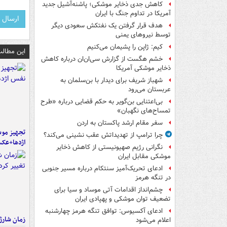
کاهش جدی ذخایر موشکی؛ پاشنه‌آشیل جدید
آمریکا در تداوم جنگ با ایران
هدف قرار گرفتن یک نفتکش سعودی دیگر
توسط نیروهای یمنی
کیم: ژاپن را پشیمان می‌کنیم
این مطالب
خشم هگست از گزارش سی‌ان‌ان درباره کاهش
ذخایر موشکی آمریکا
شهباز شریف برای دیدار با بن‌سلمان به
عربستان می‌رود
بی‌اعتنایی بن‌گویر به حکم قضایی درباره «طرح
تمساح‌های نگهبان»
سفر مقام ارشد پاکستان به اردن
تجهیز موش
چرا ترامپ از تهدیداتش عقب نشینی می‌کند؟
اژدها+عک
نگرانی رژیم صهیونیستی از کاهش ذخایر
موشکی مقابل ایران
ادعای تحریک‌آمیز سنتکام درباره مسیر جنوبی
در تنگه هرمز
چشم‌انداز اقدامات آتی موساد و سیا برای
تضعیف توان موشکی و پهپادی ایران
ادعای آکسیوس: توافق تنگه هرمز چهارشنبه
زمان شارژ 
اعلام می‌شود