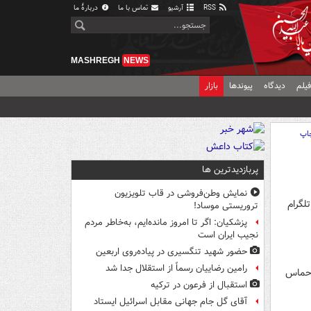
RSS
آرشیو
تماس با ما
دربارهٔ ما
MASHREGH
NEWS
یلم
دیدگاه
پیوندها
بازار
اپ
پربازدیدترین ها
نمایش وطن‌فروشی در قاب تلویزیون
لگرام
تروریستی موساد!
پزشکیان: اگر تا امروز مانده‌ایم، به‌خاطر مردم
نجیب ایران است
حضور شهید تنگسیری در پیاده‌روی اربعین
رامین رضاییان رسماً از استقلال جدا شد
 حماس
استقبال از فرعون در ترکیه
آقای گل جام جهانی مقابل اسرائیل ایستاد