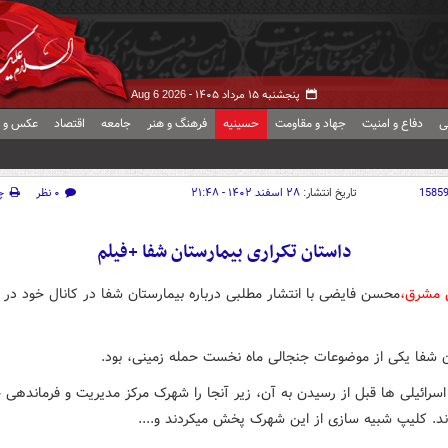
پنجشنبه ۱۵ مرداد ۱۴۰۵ -
Aug 6 2026
ی
دفاع و امنیت
جهاد و مقاومت
حسینیه
فرهنگ و هنر
جامعه
اقتصاد
عکس و ف
1585
تاریخ انتشار:
۲۸ اسفند ۱۴۰۲ - ۲۱:۴۸
۰ نظر
چ
داستان تکراری بیمارستان شفا +فیلم
 مشرق،
محسن فایضی با انتشار مطلبی درباره بیمارستان شفا در کانال خود در ت
ن شفا یکی از موضوعات جنجالی ماه نخست حمله زمینی، بود.
اسرائیلی ها قبل از رسیدن به آن، زیر آنجا را شهرک مرکز مدیریت و فرماندهی
دند. کلیپ شبیه سازی از این شهرک پخش میکردند و....