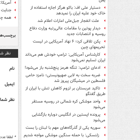
یمن
آمریکا:
دستیار علی اف: باکو هرگز اجازه استفاده از
جنایت ت
خاک خود علیه ایران را نمیدهد
همه چیز
علت انفجار جبل‌علی امارات اعلام شد
دیدار پوتین با مقامات عالی‌رتبه وزارت دفاع
روسیه و انتصابات جدید
برچسب‌ها
پکن تلافی کرد؛ ۶ نهاد آمریکایی در لیست
تحریمهای چین
نظر شم
کارشناس آمریکایی: ترامپ خودش هم می‌داند
ایران تسلیم نمی‌شود
ادعای ترامپ: تنگه هرمز پنج‌شنبه باز می‌شود!
نام
ضربه سخت به لابی صهیونیستی؛ نامزد حامی
فلسطین در میشیگان پیروز شد
ایمیل
تاکید عربستان بر لزوم کاهش تنش با ایران از
طریق گفتگو
نظر شما 
واحد موشکی کره شمالی در روسیه مستقر
می‌شود
پرونده اپستین در انگلیس دوباره بازگشایی
می‌شود
سوریه یکی از گذرگاه‌های مهم با لبنان را بست
زلنسکی: با حمله سنگین موشکی مواجه شدیم
*
لطفا عدد م