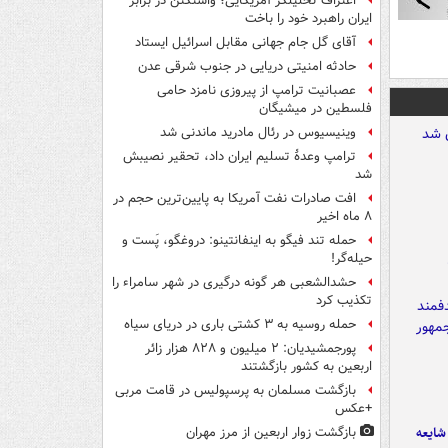
اعتراف تحلیلگر آمریکایی؛ واشنگتن در برابر
ایران راهبرد خود را باخت
آقای گل جام جهانی مقابل اسرائیل ایستاد
حادثه امنیتی دریایی در جنوب شرقی عدن
عصبانیت ترامپ از پیروزی نامزد حامی
فلسطین در میشیگان
وینیسیوس در رئال مادرید ماندنی شد
ترامپ وعدۀ تسلیم ایران داد، تحقیر نصیبش
شد
افت صادرات نفت آمریکا به پایین‌ترین حجم در
۸ ماه اخیر
حمله تند فیگو به اینفانتینو: دروغگو، پَست‌ و
حیله‌گر!
حشدالشعبی هر گونه درگیری در شهر سامراء را
تکذیب کرد
حمله روسیه به ۳ کشتی باری در دریای سیاه
پورجمشیدیان: ۲ میلیون و ۸۲۸ هزار زائر
اربعین به کشور بازگشتند
بازگشت مسلمان به پرسپولیس در قامت مربی
+عکس
ایعه
بازگشت زوار اربعین از مرز مهران