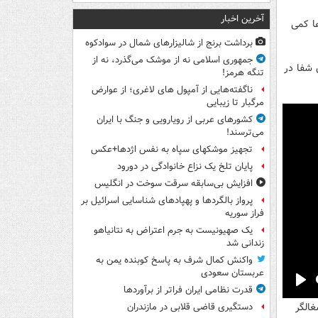
آخرین اخبار
ا کمی
برداشت برنج از شالیزارهای شمال در سوادکوه
جمهوری اسلامی نه از موشک می‌گذرد، نه از
 شفا در
تنگه هرمز!
ناگفته‌هایی از آمپول های لاغری؛ از عوارض
مرگبار تا زیبایی
کشورهای عربی از رویارویی و جنگ با ایران
می‌ترسند!
تجهیز موشکهای سپاه به نفس اژدها+عکس
پایان تلخ یک نزاع خانوادگی در دورود
افزایش بی‌سابقه سرقت سوخت در انگلیس
پرواز بالگردها و پهپادهای شناسایی اسرائیل بر
فراز سوریه
یک صهیونیست به جرم اعتراض به نتانیاهو
زندانی شد
واکنش کمال شرف به پاسخ کوبنده یمن به
عربستان سعودی
قدرت نظامی ایران فراتر از برآوردها
Pla
غالگر
دستگیری قاضی قلابی در مازندران