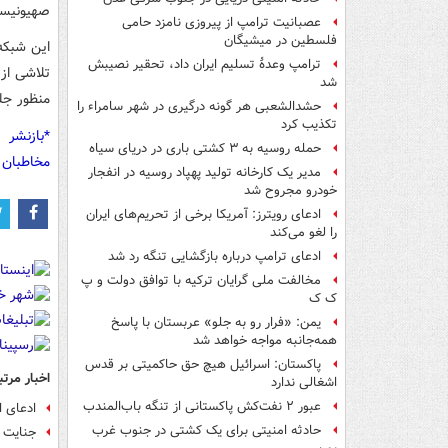
صهیونیست
عصبانیت ترامپ از پیروزی نامزد حامی
فلسطین در میشیگان
این شبکه
ترامپ وعدۀ تسلیم ایران داد، تحقیر نصیبش
تلاشی از
شد
منظور جل
حشدالشعبی هر گونه درگیری در شهر سامراء را
تکذیب کرد
*بازنشر 
حمله روسیه به ۳ کشتی باری در دریای سیاه
مخاطبان 
مدیر یک کارخانه تولید پهپاد روسیه در انفجار
خودرو مجروح شد
ادعای رویترز: آمریکا برخی از تحریم‌های ایران
را لغو می‌کند
ادعای ترامپ درباره بازگشایی تنگه رد شد
مخالفت ملی گرایان ترکیه با توافق دولت و پ
ک ک
یمن: «فرار رو به جلو» عربستان با پاسخ
همه‌جانبه‌ مواجه خواهد شد
پاکستان: اسرائیل هیچ حق حاکمیتی بر قدس
اخبار مرتب
اشغالی ندارد
عبور ۲ نفت‌کش پاکستانی از تنگه باب‌المندب
ادعای 
حادثه امنیتی برای یک کشتی در جنوب غرب
جنایت 