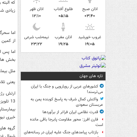
که البته 
اذان صبح
طلوع آفتاب
اذان ظهر
زیادی شد
۱۲:۱۰
۰۵:۱۵
۰۳:۴۰
غروب خورشید
اذان مغرب
نیمه‌شب شرعی
از کمین خ
۲۳:۲۲
۱۹:۲۵
۱۹:۰۵
اما پس ا
بخش های 
مثل بیما
تازه های جهان
یعنی تلاش
کشورهای عربی از رویارویی و جنگ با ایران
می‌ترسند!
واکنش کمال شرف به پاسخ کوبنده یمن به
13 تلو
عربستان سعودی
بیمارستا
قدرت نظامی ایران فراتر از برآوردها
خبری نبود
فارن افرز: محور مقاومت پابرجا باقی مانده
است
گروه های
بازتاب پیامدهای جنگ علیه ایران در رسانه‌های
شمال غزه