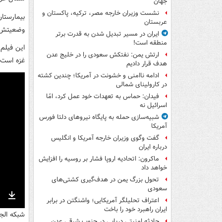
جهان
نشست وزیران خارجه مصر، ترکیه، پاکستان و
بیمارستا
عربستان
وضعیتش ع
ایران در مسیر تبدیل شدن به قدرت برتر
منطقه است!
این فیلم 
ارتش یمن: نفتکش سعودی را در خلیج عدن
غزه است.
هدف قرار دادیم
ادامه ناامنی و خشونت در آمریکا؛ چندین کشته
در کارولینای شمالی
فیدان: حماس به تعهدات خود عمل کرد، امّا
اسرائیل نه
شبیه‌سازی حمله به پایگاه نیروهای دلتا فورس
آمریکا
گفت وگوی وزیران خارجه آمریکا و انگلیس
درباره ایران
ماکرون: اتحادیه اروپا فشار بر روسیه را افزایش
خواهد داد
تحول بزرگ یمن در هدف‌گیری کشتی‌های
سعودی
اعتراف تحلیلگر آمریکایی؛ واشنگتن در برابر
nter
Download
ایران راهبرد خود را باخت
شبکه الج
ullscreen
حادثه امنیتی دریایی در جنوب شرقی عدن