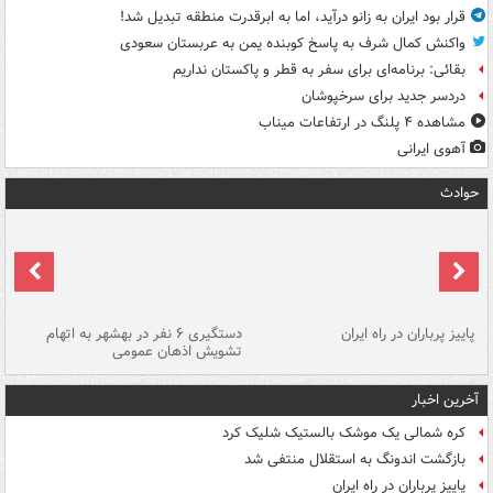
قرار بود ایران به زانو درآید، اما به ابرقدرت منطقه تبدیل شد!
واکنش کمال شرف به پاسخ کوبنده یمن به عربستان سعودی
بقائی: برنامه‌ای برای سفر به قطر و پاکستان نداریم
دردسر جدید برای سرخپوشان
مشاهده ۴ پلنگ در ارتفاعات میناب
آهوی ایرانی
حوادث
ن
پاییز پرباران در راه ایران
دستگیری ۶ نفر در بهشهر به اتهام
تشویش اذهان عمومی
اس
آخرین اخبار
کره شمالی یک موشک بالستیک شلیک کرد
بازگشت اندونگ به استقلال منتفی شد
پاییز پرباران در راه ایران