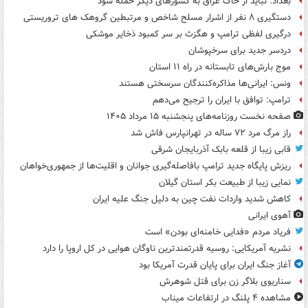
بغداد: نباید از خاک عراق به کشورهای دیگر حمله شود
دستگیری ۸ نفر از اشرار مسلح شاخص و مرتبطین گروهک های تروریستی
درگیری لفظی ترامپ و هگزث بر سر کمبود ذخایر موشکی
دردسر جدید برای سرخپوشان
موج بارش‌های تابستانه در راه ۱۱ استان
ونس: ایرانی‌ها مذاکره‌کنندگان سرسختی هستند
ترامپ: توافق با ایران را ترجیح می‌دهم
صفحه نخست روزنامه‌های پنجشنبه ۱۵ مرداد ۱۴۰۵
راز مرگ مرد ۷۲ ساله در تهرانپارس فاش شد
قابی زیبا از قلعه بابک آذربایجان شرقی
ریزش پایگاه جدید ترامپ بافاصله‌گیری جوانان و اقلیت‌ها از جمهوری‌خواهان
نمایی زیبا از طبیعت بکر استان گیلان
کاهش شدید واردات نفت چین به دلیل جنگ علیه ایران
آهوی ایرانی
فریاد مردم «فدایی خامنه‌ای بودن» است
نشریه آمریکایی: روسیه قدرتمندترین ناوگان هوایی در کل اروپا را دارد
آغاز جنگ ایران برای پایان قدرت آمریکا بود
سناریوی بلاگر زن برای قتل شوهرش
مشاهده ۴ پلنگ در ارتفاعات میناب