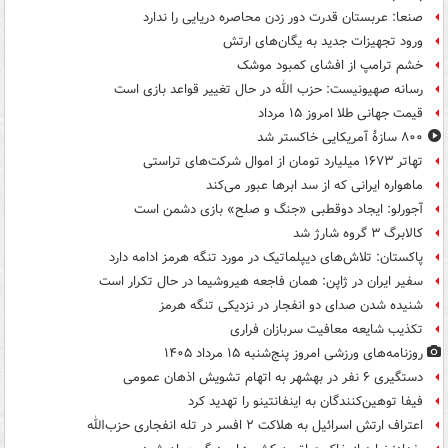
صنعا: عربستان قدرت دور زدن محاصره دریایی را ندارد
ورود تجهیزات جدید به یگان‌های ارتش
خشم ترامپ از افشای کمبود موشک
رسانه صهیونیست: حزب الله در حال تغییر قواعد بازی است
قیمت جهانی طلا امروز ۱۵ مرداد
۸۰۰ سازۀ آمریکایی خاکستر شد
تهاتر ۱۶۷۳ میلیارد تومان از اموال شرکت‌های تراستی
ماهواره ایرانی که از سد ابرها عبور می‌کند
آجورلو: ایجاد دوقطبی «جنگ و صلح‌» بازی دشمن است
کالابرگ ۳ گروه شارژ شد
پاکستان: تلاش‌های دیپلماتیک در مورد تنگه هرمز ادامه دارد
سفیر ایران در ژاپن: همان فاجعه هیروشیما در حال تکرار است
شنیده شدن صدای دو انفجار در نزدیکی تنگه هرمز
تکذیب شایعه معافیت سربازان فراری
روزنامه‌های ورزشی امروز پنج‌شنبه ۱۵ مرداد ۱۴۰۵
دستگیری ۶ نفر در بهشهر به اتهام تشویش اذهان عمومی
فیفا توهین‌کنندگان به اینفانتینو را تهدید کرد
اعتراف ارتش اسرائیل به هلاکت ۲ افسر در تله انفجاری حزب‌الله