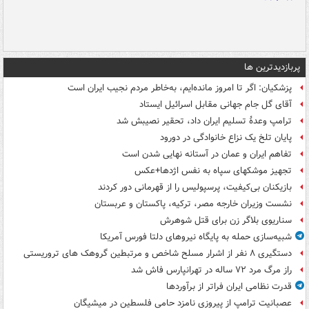
پربازدیدترین ها
پزشکیان: اگر تا امروز مانده‌ایم، به‌خاطر مردم نجیب ایران است
آقای گل جام جهانی مقابل اسرائیل ایستاد
ترامپ وعدۀ تسلیم ایران داد، تحقیر نصیبش شد
پایان تلخ یک نزاع خانوادگی در دورود
تفاهم ایران و عمان در آستانه نهایی شدن است
تجهیز موشکهای سپاه به نفس اژدها+عکس
بازیکنان بی‌کیفیت، پرسپولیس را از قهرمانی دور کردند
نشست وزیران خارجه مصر، ترکیه، پاکستان و عربستان
سناریوی بلاگر زن برای قتل شوهرش
شبیه‌سازی حمله به پایگاه نیروهای دلتا فورس آمریکا
دستگیری ۸ نفر از اشرار مسلح شاخص و مرتبطین گروهک های تروریستی
راز مرگ مرد ۷۲ ساله در تهرانپارس فاش شد
قدرت نظامی ایران فراتر از برآوردها
عصبانیت ترامپ از پیروزی نامزد حامی فلسطین در میشیگان