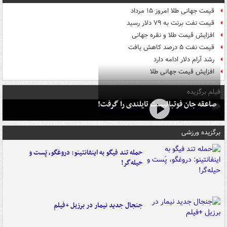
قیمت جهانی طلا امروز ۱۵ مرداد
قیمت نفت برنت به ۷۹ دلار رسید
افزایش قیمت طلا و نقره جهانی
قیمت نفت ۵ درصد کاهش یافت
رشد آرام دلار ادامه دارد
افزایش قیمت جهانی طلا
فیلم برگزیده
صاعقه جان فوتبالیست تایلندی را گرفت!
برگزیده ورزشی
حمله تند فیگو به اینفانتینو: دروغگو، پَست‌ و
حیله‌گر!
جنجال جدید نیمار در برزیل +فیلم