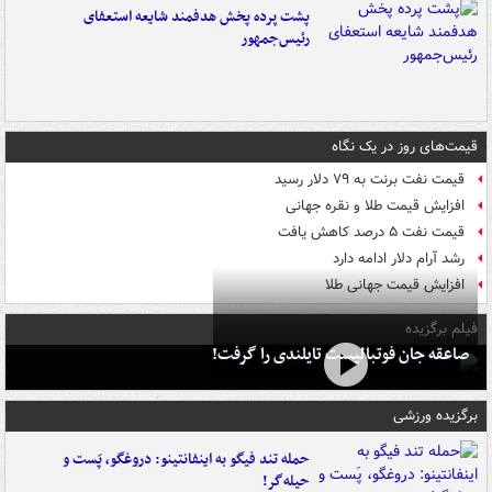
پشت پرده پخش هدفمند شایعه استعفای
رئیس‌جمهور
قیمت‌های روز در یک نگاه
قیمت نفت برنت به ۷۹ دلار رسید
افزایش قیمت طلا و نقره جهانی
قیمت نفت ۵ درصد کاهش یافت
رشد آرام دلار ادامه دارد
افزایش قیمت جهانی طلا
فیلم برگزیده
صاعقه جان فوتبالیست تایلندی را گرفت!
برگزیده ورزشی
حمله تند فیگو به اینفانتینو: دروغگو، پَست‌ و
حیله‌گر!