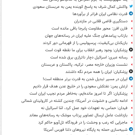
واکنش کمال شرف به پاسخ کوبنده یمن به عربستان سعودی
قدرت نظامی ایران فراتر از برآوردها
دستگیری قاضی قلابی در مازندران
فارن افرز: محور مقاومت پابرجا باقی مانده است
بازتاب پیامدهای جنگ علیه ایران در رسانه‌های جهان
بازیکنان بی‌کیفیت، پرسپولیس را از قهرمانی دور کردند
پزشکیان: وجود رهبر انقلاب برای ما نقطه قوت است
رسانه عبری: اسرائیل دچار ناترازی برق شده است
نشست وزیران خارجه مصر، ترکیه، پاکستان و عربستان
پزشکیان: ایران را همه مردم نگه داشتند
ایران در مسیر تبدیل شدن به قدرت برتر منطقه است!
ارتش یمن: نفتکش سعودی را در خلیج عدن هدف قرار دادیم
پزشکیان: اگر تا امروز مانده‌ایم، به‌خاطر مردم نجیب ایران است
ادامه ناامنی و خشونت در آمریکا؛ چندین کشته در کارولینای شمالی
فیدان: حماس به تعهدات خود عمل کرد، امّا اسرائیل نه
بازداشت عامل ارسال تصاویر پرتاب موشک به رسانه‌های معاند
ماجرایی که رعب و وحشت را در فرودگاه تل‌آویو حاکم کرد
شبیه‌سازی حمله به پایگاه نیروهای دلتا فورس آمریکا