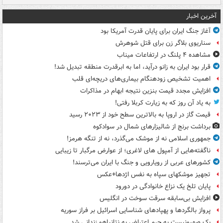
آخرین اخبار
آغاز جنگ ایران برای پایان قدرت آمریکا بود
سناریوی بلاگر زن برای قتل شوهرش
مشاهده ۴ پلنگ در ارتفاعات میناب
قرار بود ایران به زانو درآید، اما به ابرقدرت منطقه تبدیل شد!
اهمیت تشخیص زودهنگام بیماری‌های دریچه‌ای قلب
افزایش مجدد قیمت بنزین نتیجه ابهام در مذاکرات
به یاد آن روز که به زیارت کربلا رفتی!
قیمت گاز در اروپا به بالاترین سطح خود از ۲۰۲۳ رسید
برداشت برنج از شالیزارهای شمال در سوادکوه
جمهوری اسلامی نه از موشک می‌گذرد، نه از تنگه هرمز!
ناگفته‌هایی از آمپول های لاغری؛ از عوارض مرگبار تا زیبایی
کشورهای عربی از رویارویی و جنگ با ایران می‌ترسند!
تجهیز موشکهای سپاه به نفس اژدها+عکس
پایان تلخ یک نزاع خانوادگی در دورود
افزایش بی‌سابقه سرقت سوخت در انگلیس
پرواز بالگردها و پهپادهای شناسایی اسرائیل بر فراز سوریه
یک صهیونیست به جرم اعتراض به نتانیاهو زندانی شد