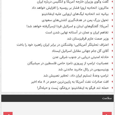
گفت وگوی وزیران خارجه آمریکا و انگلیس درباره ایران
ماکرون: اتحادیه اروپا فشار بر روسیه را افزایش خواهد داد
بیانیه تند اتحادیه لیگ‌های اروپایی علیه اینفانتینو
تحول بزرگ یمن در هدف‌گیری کشتی‌های سعودی
آمریکا: گفتگوهای لبنان و اسرائیل فردا ازسرگرفته خواهد شد!
تفاهم ایران و عمان در آستانه نهایی شدن است
وزیر صمت عازم قرقیزستان شد
اعتراف تحلیلگر آمریکایی؛ واشنگتن در برابر ایران راهبرد خود را باخت
آقای گل جام جهانی مقابل اسرائیل ایستاد
حادثه امنیتی دریایی در جنوب شرقی عدن
عصبانیت ترامپ از پیروزی نامزد حامی فلسطین در میشیگان
وینیسیوس در رئال مادرید ماندنی شد
ترامپ وعدۀ تسلیم ایران داد، تحقیر نصیبش شد
افت صادرات نفت آمریکا به پایین‌ترین حجم در ۸ ماه اخیر
حمله تند فیگو به اینفانتینو: دروغگو، پَست‌ و حیله‌گر!
سلامت