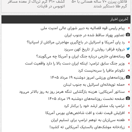
قاتلان پیرزن ۷۰ ساله همدانی با ۵۰
کشف ۳۱۰ گرم تریاک از معده مسافر
گرم طلا دستگیر شدند
اتوبوس در قاینات
عمق ۱۵ م
آخرین اخبار
پیام رئیس قوه قضائیه به دبیر شورای عالی امنیت ملی
تصاویر پهپاد ساقط شده در جنوب ایران
رد پای آمریکا و اسرائیل در باج‌گیری مهاجرتی مراکش از اسپانیا؟
دروازه فرافر؛ روایتی از تاریخ کهن سریزد
رسانه‌های خارجی درباره جنگ ایران و آمریکا چه می‌گویند؟
وزیر جنگ سابق ترامپ: اینکه ایران دست بالا را دارد واقعیت است
نکونام مافیا را سربه‌نیست کرد
روزنامه‌های ورزشی امروز دوشنبه ۱۹ مرداد ۱۴۰۵
حمله توپخانه‌ای اسرائیل به جنوب لبنان
سناتور آمریکایی: هزینه بازگشایی تنگه هرمز روز به روز بالاتر می‌رود
صفحه نخست روزنامه‌های دوشنبه ۱۹ مرداد ۱۴۰۵
ترامپ یک مشاور ارشد خود را برکنار کرد
افزایش قیمت نفت و افت شاخص‌های بورس آمریکا
طعنه سی‌ان‌ان به توهم ترامپ برای تسلیم ایران
زرادخانه موشک‌های بالستیک آمریکایی ته کشید!