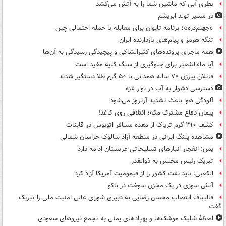
بطری آبی که ماشین شما را به آتش می‌کشد
در مسیر تولد ابریشم
«جهنم‌دره»؛ برنامه تایوان برای مقابله با حمله احتمالی چین
تنگه هرمز و پیام‌های بازدارنده ایران
همه ماجرای پرونده‌های کثیرالشاکی و پیچیدگی رسیدگی به آن‌ها
آیا ماءالشعیر برای جلوگیری از سنگ کلیه مفید است
قاتلان پیرزن ۷۰ ساله همدانی با ۵۰ گرم طلا دستگیر شدند
دسترسی دشوار به آب در نوار غزه
آلودگی هوا باعث تشدید آرتروز می‌شود
پیمان دفاع مشترک مکه؛ ائتلافی روی کاغذ!
کشف ۳۱۰ گرم تریاک از معده مسافر اتوبوس در قاینات
مشاهده پلنگ ایرانی در منطقه آزاد سالوک خراسان شمالی
یمن: انفجار انبارهای تسلیحاتی عربستان ادامه دارد
تبریک رئیس مجلس به ذوالقدر
الکعبی: باید نفت کشور را از قیمومیت آمریکا آزاد کرد
آتش سوزی در یک مخزن سوخت در باکو
قالیباف انتصاب محسن رضایی به دبیری شورای عالی امنیت ملی را تبریک
گفت
لحظۀ شلیک موشک‌ها و پهپادهای یمنی به تجمع نیروهای سعودی