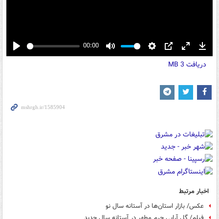
00:00
Play
Mute
Settings
PIP
Enter
Down
دریافت
3 MB
fullscreen
اخبار مرتبط
عکس/ بازار استان‌ها در آستانه سال نو
فیلم/ گل آرایی حرم مطهر در آستانه سال جدید