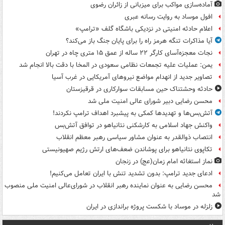
آماده‌سازی مواکب برای میزبانی از زائران رضوی
افول موساد به روایت رسانه عبری
اعلام حادثه امنیتی در نزدیکی باشگاه گلف «ترامپ»
آیا مذاکرات تنگه هرمز راه را برای پایان جنگ باز می‌کند؟
نجات معجزه‌آسای کارگر ۲۲ ساله از عمق ۱۵ متری چاه در تهران
یمن: عملیات علیه تجمعات نظامی سعودی در المخا با دقت بالا انجام شد
تصاویر جدید از انهدام مواضع نیروهای آمریکایی در غرب آسیا
حادثه وحشتناک حین مسابقات سوارکاری در قرقیزستان
محسن رضایی دبیر شورای عالی امنیت ملی شد
آتش‌بس‌ها و تهدیدها کمکی به پیشبرد اهداف ترامپ نکردند!
واکنش جهاد اسلامی به کارشکنی نتانیاهو در توافق آتش‌بس
انتصاب ذوالقدر به عنوان مشاور سیاسی رهبر معظم انقلاب
تکاپوی نتانیاهو برای پوشاندن ضعف‌های ارتش رژیم صهیونیستی
نماز استغاثه امام زمان(عج) در زنجان
ادعای جدید ترامپ: بدون تشدید تنش با ایران تعامل می‌کنیم!
محسن رضایی به عنوان نماینده رهبر انقلاب در شورای‌عالی امنیت ملی منصوب
شد
زلزله در موساد با شکست پروژه براندازی در ایران