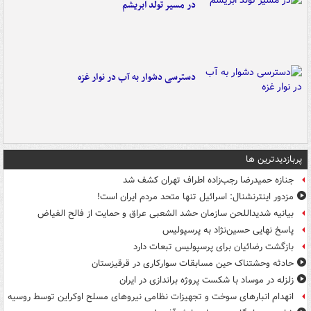
در مسیر تولد ابریشم
دسترسی دشوار به آب در نوار غزه
پربازدیدترین ها
جنازه حمیدرضا رجب‌زاده اطراف تهران کشف شد
مزدور اینترنشنال: اسرائیل تنها متحد مردم ایران است!
بیانیه شدیداللحن سازمان حشد الشعبی عراق و حمایت از فالح الفیاض
پاسخ نهایی حسین‌نژاد به پرسپولیس
بازگشت رضائیان برای پرسپولیس تبعات دارد
حادثه وحشتناک حین مسابقات سوارکاری در قرقیزستان
زلزله در موساد با شکست پروژه براندازی در ایران
انهدام انبارهای سوخت و تجهیزات نظامی نیروهای مسلح اوکراین توسط روسیه