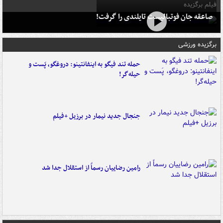
فیلم برگزیده
صاعقه جان فوتبالیست تایلندی را گرفت!
برگزیده ورزشی
حمله تند فیگو به اینفانتینو: دروغگو، پَست‌ و
حیله‌گر!
جنجال جدید نیمار در برزیل +فیلم
رامین رضاییان رسماً از استقلال جدا شد