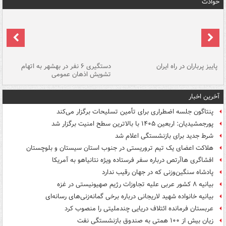
حوادث
ن
پاییز پرباران در راه ایران
دستگیری ۶ نفر در بهشهر به اتهام
تشویش اذهان عمومی
اس
آخرین اخبار
پنتاگون جلسه اضطراری برای تأمین تسلیحات برگزار می‌کند
پورجمشیدیان: اربعین ۱۴۰۵ با بالاترین سطح امنیت برگزار شد
شرط جدید برای بازنشستگی اعلام شد
هلاکت اعضای یک تیم تروریستی در جنوب استان سیستان و بلوچستان
افشاگری هاآرتص درباره سفر فرستاده ویژه نتانیاهو به آمریکا
پادشاه سنگین‌وزنی که در جهان رقیب ندارد
بیانیه ۸ کشور عربی علیه تجاوزات رژیم صهیونیستی در غزه
بیانیه خانواده شهید لاریجانی درباره برخی گمانه‌زنی‌های رسانه‌ای
عربستان فرمانده ائتلاف دریایی چندملیتی را منصوب کرد
زیان بیش از ۱۰۰ همتی به صندوق‌ بازنشستگی نفت