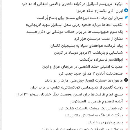
ترکیه: تروریسم اسرائیل در کرانه باختری و قدس اشغالی ادامه دارد
ایران آقای بلامنازع تنگه هرمز!
سردار ابن‌الرضا: دست نیروهای مسلح برای پاسخ پُر است
تکذیب ادعاها درباره «نحوه ردزنی محل استقرار شهید لاریجانی»
یک‌ سوم صهیونیست‌ها در برابر حملات موشکی بی دفاع هستند
دشان از دست عربستان فرار کرد
پیام فرمانده هوافضای سپاه به بسیجیان کاشان
شناسایی و بازداشت ۲۱مزدور موساد در کرمان
ابوالقاسم قاسم‌زاده درگذشت
عملیات امنیتی حشد الشعبی در مرزهای عراق و اردن
صنعت‌نفت آبادان ۲ مدافع جدید جذب کرد
ماهواره‌ها خسارت انفجار جبل‌علی امارت را لو دادند
روایت گاردین از «دیپلماسی کودکستانی» ترامپ در برابر ایران
بسیج تمام ظرفیت‌ها برای تعیین وضعیت دیگر خلبانان سوخو ۲۴ ایران
آینده نامعلوم طارمی در المپیاکوس
کره شمالی یک موشک بالستیک شلیک کرد
بازگشت اندونگ به استقلال منتفی شد
پاییز پرباران در راه ایران
صنعا: عربستان قدرت دور زدن محاصره دریایی را ندارد