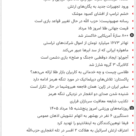
ورود تجهیزات جدید به یگان‌های ارتش
خشم ترامپ از افشای کمبود موشک
رسانه صهیونیست: حزب الله در حال تغییر قواعد بازی است
قیمت جهانی طلا امروز ۱۵ مرداد
۸۰۰ سازۀ آمریکایی خاکستر شد
تهاتر ۱۶۷۳ میلیارد تومان از اموال شرکت‌های تراستی
ماهواره ایرانی که از سد ابرها عبور می‌کند
آجورلو: ایجاد دوقطبی «جنگ و صلح‌» بازی دشمن است
کالابرگ ۳ گروه شارژ شد
طلاسی چیست و چه خدماتی به کاربران بازار طلا ارائه می‌دهد؟
پاکستان: تلاش‌های دیپلماتیک در مورد تنگه هرمز ادامه دارد
سفیر ایران در ژاپن: همان فاجعه هیروشیما در حال تکرار است
شنیده شدن صدای دو انفجار در نزدیکی تنگه هرمز
تکذیب شایعه معافیت سربازان فراری
روزنامه‌های ورزشی امروز پنج‌شنبه ۱۵ مرداد ۱۴۰۵
دستگیری ۶ نفر در بهشهر به اتهام تشویش اذهان عمومی
فیفا توهین‌کنندگان به اینفانتینو را تهدید کرد
اعتراف ارتش اسرائیل به هلاکت ۲ افسر در تله انفجاری حزب‌الله