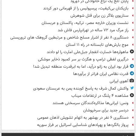
پایان تلخ یک نزاع خانوادگی در دورود
بازیکنان بی‌کیفیت، پرسپولیس را از قهرمانی دور کردند
سناریوی بلاگر زن برای قتل شوهرش
نشست وزیران خارجه مصر، ترکیه، پاکستان و عربستان
راز مرگ مرد ۷۲ ساله در تهرانپارس فاش شد
دستگیری ۸ نفر از اشرار مسلح شاخص و مرتبطین گروهک های تروریستی
موج بارش‌های تابستانه در راه ۱۱ استان
ماهواره‌ها خسارت انفجار جبل‌علی امارت را لو دادند
درگیری لفظی ترامپ و هگزث بر سر کمبود ذخایر موشکی
قرار بود ایران به زانو درآید، اما به ابرقدرت منطقه تبدیل شد!
قدرت نظامی ایران فراتر از برآوردها
آهوی ایرانی
واکنش کمال شرف به پاسخ کوبنده یمن به عربستان سعودی
مشاهده ۴ پلنگ در ارتفاعات میناب
ونس: ایرانی‌ها مذاکره‌کنندگان سرسختی هستند
دردسر جدید برای سرخپوشان
دستگیری ۶ نفر در بهشهر به اتهام تشویش اذهان عمومی
پرواز بالگردها و پهپادهای شناسایی اسرائیل بر فراز سوریه