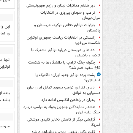
خون اس
دور هفتم مذاکرات لبنان و رژیم صهیونیستی
ترامپ و سودای پیروزی در انتخابات
میان‌دوره‌ای
جزئیات توافق دفاعی ترکیه، عربستان و
این وا
پاکستان
ی تمام
زلنسکی در انتخابات ریاست جمهوری اوکراین
شکست می‌خورد
ادعاهای عربستان درباره توافق مشترک با
ترکیه و پاکستان
تنها م
چگونه جنگ ترامپ با دانشگاه‌ها به شکست
اوکرای
کاخ سفید ختم شد؟
پشت پرده توافق جدید ایران؛ تاکتیک یا
استراتژی؟
ادعای تکراری ترامپ درمورد تمایل ایران برای
دستیابی به توافق
باشه م
بحران در راه‌آهن انگلیس ادامه دارد
هشدار نمایندگان جمهوری‌خواه به ترامپ درباره
جنگ علیه ایران
گزارشی دیگر از کاهش ذخایر کلیدی موشکی
آمریکا
میرحسی
گفت وگوی تلفنی مودی و نتانیاهو درباره