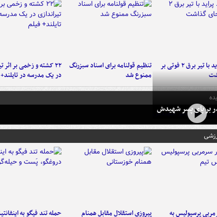
برخورد پراید با تیر برق ۲ فوتی بر
تنظیم قولنامه برای اسناد سبزرنگ
۲۲ کشته و زخمی بر اثر ت
شت
ممنوع شد
در یک مدرسه در تایلند+ 
ده
در بر پای پسر شهیدش
رزشی
ربی پرسپولیس به
پیروزی استقلال مقابل همنام
حمله تند فیگو به اینفانتین