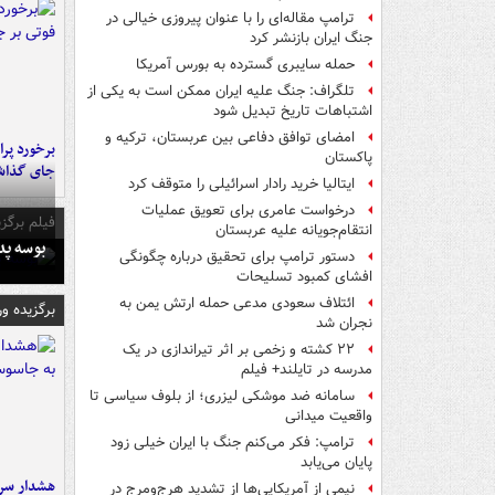
ترامپ مقاله‌ای را با عنوان پیروزی خیالی در
جنگ ایران بازنشر کرد
حمله سایبری گسترده به بورس آمریکا
تلگراف: جنگ علیه ایران ممکن است به یکی از
اشتباهات تاریخ تبدیل شود
امضای توافق دفاعی بین عربستان، ترکیه و
پاکستان
جای گذا
ایتالیا خرید رادار اسرائیلی را متوقف کرد
درخواست عامری برای تعویق عملیات
فیلم برگزی
انتقام‌جویانه علیه عربستان
بوسه‌ پ
دستور ترامپ برای تحقیق درباره چگونگی
افشای کمبود تسلیحات
ائتلاف سعودی مدعی حمله ارتش یمن به
برگزیده و
نجران شد
۲۲ کشته و زخمی بر اثر تیراندازی در یک
مدرسه در تایلند+ فیلم
سامانه ضد موشکی لیزری؛ از بلوف سیاسی تا
واقعیت میدانی
ترامپ: فکر می‌کنم جنگ با ایران خیلی زود
پایان می‌یابد
هشدار سرم
نیمی از آمریکایی‌ها از تشدید هرج‌ومرج در