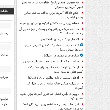
به تعویق افتادن پاسخ مقاومت عراق به تجاوز
اخیر آمریکایی سعودی
نظرات
حکم دادگاه آمریکا برای توقف ساخت سالن
رقص ترامپ
حمله پهپادی به کشتی ترکیه‌ای در دریای سیاه
سامانه موشکی پاتریوت چیست و چرا ذخایر آن
به امی
رو به اتمام است؟
انفجار بزرگ در شهر المخا یمن
تنگه هرمز به نماد یک تحقیر تاریخی برای
آمریکا تبدیل شد!
لعنت 
شکاف‌های عمیق در اسرائیل!
هشدار مقام ارشد یمن به عربستان سعودی
اردوغان: توافقنامه مکه پذیرای مشارکت
کشورهای دوست است
تیرغیب
ادعای بسنت درباره توافق ایران و آمریکا
تاثیرات منفی جنگ علیه ایران بر بازار کار
آمریکا
روبیو در رأس فشار حداکثری آمریکا برای تغییر
مسیر کوبا
ترامپ 
بخواد 
نبرد ما علیه طرح سلطه‌جویی عربستان است،
نه مردم جنوب یمن