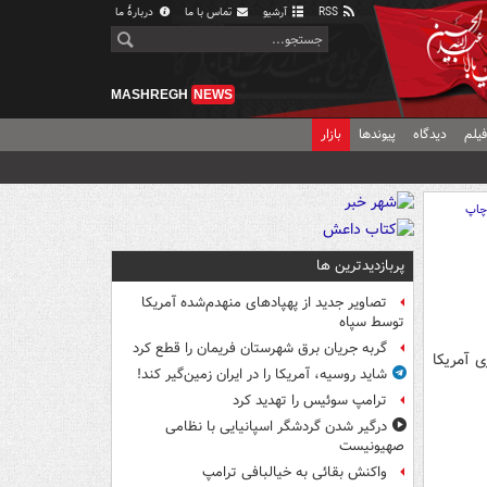
RSS
آرشیو
تماس با ما
دربارهٔ ما
MASHREGH
NEWS
یلم
دیدگاه
پیوندها
بازار
اپ
پربازدیدترین ها
تصاویر جدید از پهپادهای منهدم‌شده آمریکا
توسط سپاه
گربه جریان برق شهرستان فریمان را قطع کرد
 آمریکا
شاید روسیه، آمریکا را در ایران زمین‌گیر کند!
ترامپ سوئیس را تهدید کرد
درگیر شدن گردشگر اسپانیایی با نظامی
صهیونیست
واکنش بقائی به خیالبافی ترامپ