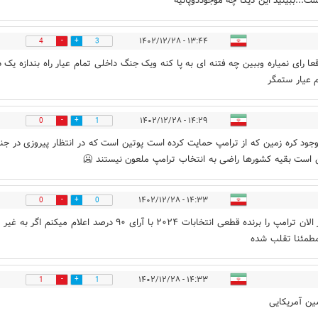
ت...ببینید این دیگا چه موجوددوپائیه
۱۳:۴۴ - ۱۴۰۲/۱۲/۲۸
4
3
قعا رای نمیاره وببین چه فتنه ای به پا کنه ویک جنگ داخلی تمام عیار راه بندازه یک د
 عیار ستمگر
۱۴:۲۹ - ۱۴۰۲/۱۲/۲۸
0
1
وجود کره زمین که از ترامپ حمایت کرده است پوتین است که در انتظار پیروزی در ج
ن است بقیه کشورها راضی به انتخاب ترامپ ملعون نیستند 🥶
۱۴:۳۳ - ۱۴۰۲/۱۲/۲۸
0
0
بنده از الان ترامپ را برنده قطعی انتخابات ۲۰۲۴ با آرای ۹۰ درصد اعلام میکنم اگر
طمئنا تقلب شده
۱۴:۳۳ - ۱۴۰۲/۱۲/۲۸
1
1
ن آمریکایی