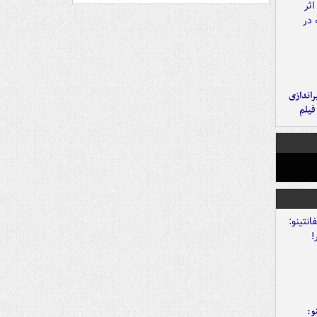
یراندازی
فیلم
و: