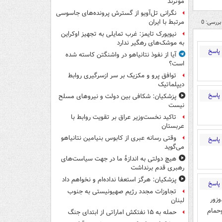
موثرند
نگرانی تل‌آویو از گسترش پرونده‌های جاسوسی
مرتبط با ایران
بررسی: 0
نیویورک تایمز: غرب تمایلی به تجهیز اوکراین
به موشک‌های رهگیر ندارد
پاسخ
آیا از نفوذ نتانیاهو در واشنگتن کاسته شده
است؟
توافق پرو و مکزیک بر سر ازسرگیری روابط
دیپلماتیک
پاسخ
پزشکیان: شکافی بین دولت و نیروهای مسلح
نیست
تاکید نخست‌وزیر عراق بر تقویت روابط با
عربستان
وقتی رسانه عبری از کابوس بنیامین نتانیاهو
پاسخ
می‌گوید
هیچ دولتی به اندازۀ ما در جهت سیاست‌های
رهبری قدم برنداشت
پزشکیان: هرگز استعفا نداده‌ام و نخواهم داد
پاسخ
تجاوزات مجدد رژیم صهیونیستی به جنوب
وزور
لبنان
وحمام
حمله به ۱۵ نفتکش‌ اماراتی از ابتدای جنگ