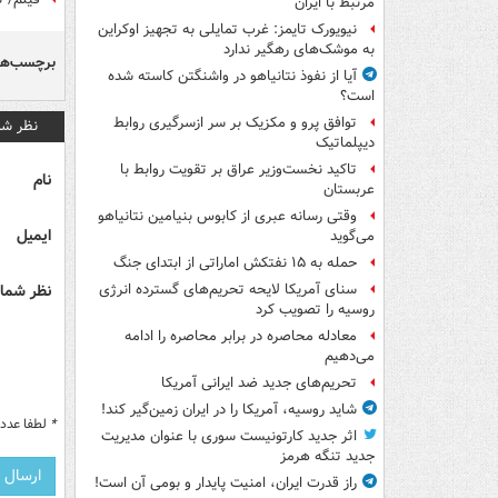
مرتبط با ایران
نیویورک تایمز: غرب تمایلی به تجهیز اوکراین
به موشک‌های رهگیر ندارد
برچسب‌ها
آیا از نفوذ نتانیاهو در واشنگتن کاسته شده
است؟
توافق پرو و مکزیک بر سر ازسرگیری روابط
نظر شم
دیپلماتیک
تاکید نخست‌وزیر عراق بر تقویت روابط با
نام
عربستان
وقتی رسانه عبری از کابوس بنیامین نتانیاهو
ایمیل
می‌گوید
حمله به ۱۵ نفتکش‌ اماراتی از ابتدای جنگ
نظر شما 
سنای آمریکا لایحه تحریم‌های گسترده انرژی
روسیه را تصویب کرد
معادله محاصره در برابر محاصره را ادامه
می‌دهیم
تحریم‌های جدید ضد ایرانی آمریکا
شاید روسیه، آمریکا را در ایران زمین‌گیر کند!
*
لطفا عدد م
اثر جدید کارتونیست سوری با عنوان مدیریت
جدید تنگه هرمز
راز قدرت ایران، امنیت پایدار و بومی آن است!