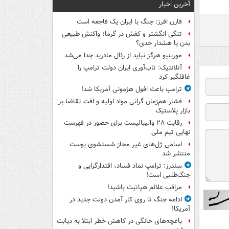
آخرین اخبار
فارن افرز: جنگ با ایران یک فاجعه است
تنگی انگشتر و کفش در گرما؛ واکنش طبیعی
بدن یا هشدار جدی؟
مورینیو هرگز نباید از رئال مادرید جدا می‌شد
آتلانتیک: تاب‌آوری ایران دولت ترامپ را
غافلگیر کرد
ترامپ باعث افول هژمونی آمریکا شد!
فشار هم‌زمان گرانی مواد اولیه و افت تقاضا بر
بازار پلاستیک
رقابت ۲۸ والیبالیست برای حضور در فهرست
نهایی تیم ملی
اسامی ژل‌های غیر مجاز شستشوی پوست
منتشر شد
سندرز: ترامپ نماد فساد، اقتدارگرایی و
جنگ‌طلبی است!
مراقب علائم هپاتیت باشید!
ادامه جنگ تا روی کار آمدن دولت جدید در
آمریکا!
باغچه‌های خانگی در کاهش خطر ابتلا به دیابت