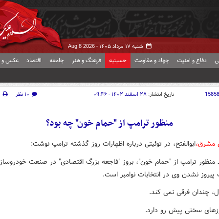
شنبه ۱۷ مرداد ۱۴۰۵ -
Aug 8 2026
ی
دفاع و امنیت
جهاد و مقاومت
حسینیه
فرهنگ و هنر
جامعه
اقتصاد
عکس و ف
1585
تاریخ انتشار:
۲۸ اسفند ۱۴۰۲ - ۰۹:۴۶
۱۰ نظر
چ
منظور ترامپ از "حمام خون" چه بود؟
 مشرق،
ابوالفتح، در توئیتی درباره اظهارات روز گذشته ترامپ نوشت:
 منظور ترامپ از "حمام خون"، بروز "فاجعه بزرگ اقتصادی" در صنعت خودروسازی
پیروز نشدن وی در انتخابات نوامبر است.
ل، چندان فرقی نمی کند.
وزهای سختی پیش رو دارد.