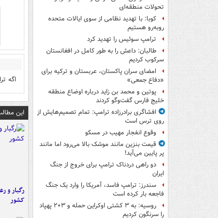
تحولات منطقه‌ای
کوبا: با تهدید نظامی از سوی ایالات متحده
روبه‌رو هستیم
ترامپ سوئیس را تهدید کرد
طالبان: داعش را به طور کامل در افغانستان
سرکوب کردیم
امضای سران پاکستان، عربستان و ترکیه برای
اگه تر
«دفاع جمعی»
پوتین و محمد بن زاید درباره اوضاع منطقه
خلیج فارس گفت‌وگو کردند
این مطالب
افشاگری برادرزاده ترامپ: تمام تصمیم‌هایش از
روی ترس است
وقوع انفجار مهیب در مسکو
قیمت بنزین مانند موشک بالا می‌رود اما مانند
پر پایین می‌آید!
دو راهی دردناک ترامپ برای خروج از جنگ
ایران
سندرز: ترامپ فاسد، آمریکا را وارد یک جنگ
رگبار و رع
فاجعه بار کرده است
کشور
روسیه: به ۳ کشتی اوکراین حمله و ۲۰۳ پهپاد
را سرنگون کردیم