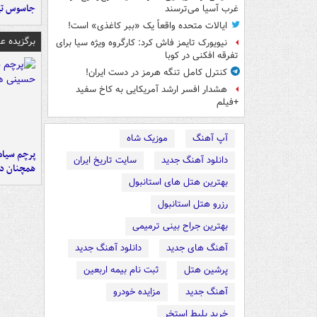
جاسوس تی
غرب آسیا می‌ترسند
ایالات متحده واقعاً یک «ببر کاغذی» است!
برگزیده 
نیویورک تایمز فاش کرد: کارگروه ویژه سیا برای
تفرقه افکنی در کوبا
کنترل کامل تنگه هرمز در دست ایران!
هشدار افسر ارشد آمریکایی به کاخ سفید
+فیلم
آپ آهنگ
موزیک شاه
پرچم سیاه
دانلود آهنگ جدید
سایت تاریخ ایران
همچنان در
بهترین هتل های استانبول
رزرو هتل استانبول
بهترین جراح بینی ترمیمی
آهنگ های جدید
دانلود آهنگ جدید
پرشین هتل
ثبت نام بیمه اربعین
آهنگ جدید
مزایده خودرو
خرید بلیط استخر