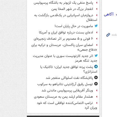
پاسخ منفی یک لژیونر به باشگاه پرسپولیس
انفجار بزرگ در شهر المخا یمن
ت آگاهی
دروازه‌بان اسپانیایی در یک‌قدمی بازگشت به
استقلال
ماموریت در حال پایان است!
ادعای بسنت درباره توافق ایران و آمریکا
۶ فوتی و ۵ مصدوم بر اثر تصادف زنجیره‌ای
امضای سران پاکستان، عربستان و ترکیه برای
«دفاع جمعی»
اثر جدید کارتونیست سوری با عنوان مدیریت
جدید تنگه هرمز
پشت پرده توافق جدید ایران؛ تاکتیک یا
استراتژی؟
پالایشگاه نفت اسلواکی منفجر شد
توسل رفیق آرژانتینی نتانیاهو به سرکوب
وینگر آفریقایی پرسپولیس ماندنی شد
هشدار مقام ارشد یمن به عربستان سعودی
ترامپ التماس‌کننده توافقی است که خود
ویران کرد