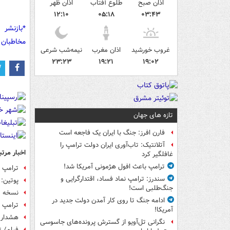
اذان صبح
طلوع آفتاب
اذان ظهر
۱۲:۱۰
۰۵:۱۸
۰۳:۴۳
*بازنشر 
مخاطبان 
غروب خورشید
اذان مغرب
نیمه‌شب شرعی
۲۳:۲۳
۱۹:۲۱
۱۹:۰۲
تازه های جهان
فارن افرز: جنگ با ایران یک فاجعه است
آتلانتیک: تاب‌آوری ایران دولت ترامپ را
اخبار مرتب
غافلگیر کرد
ترامپ باعث افول هژمونی آمریکا شد!
ترامپ 
سندرز: ترامپ نماد فساد، اقتدارگرایی و
پوتین: 
جنگ‌طلبی است!
نسخه ت
ادامه جنگ تا روی کار آمدن دولت جدید در
ترامپ 
آمریکا!
هشدار ت
نگرانی تل‌آویو از گسترش پرونده‌های جاسوسی
فیلم/ ت