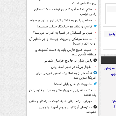
وی متناقض است
حکم دادگاه آمریکا برای توقف ساخت سالن
رقص ترامپ
حمله پهپادی به کشتی ترکیه‌ای در دریای سیاه
ترامپ و نتانیاهو جنایتکار جنگی هستند!
میزبانی استقلال در آسیا به امارات می‌رسد؟
پاسخ
سامانه موشکی پاتریوت چیست و چرا ذخایر آن
رو به اتمام است؟
امنیت خلیج فارس باید به دست کشورهای
منطقه تأمین شود
بارش باران در فاروج خراسان شمالی
انفجار بزرگ در شهر المخا یمن
تنگه هرمز به نماد یک تحقیر تاریخی برای
آمریکا تبدیل شد!
ماموریت در حال پایان است!
۲۰ حمله رژیم صهیونیستی به درعا و قنیطره در
یک هفته
مان
خیزش مردم لبنان علیه دولت سازشکار و خائن
وق
معترضان آرژانتینی پرچم آمریکا را پایین
کشیدند