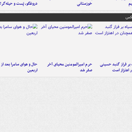
م
خوزستانی
دروغگو، پَست‌ و حیله‌گر!
عکس
 بر فراز گنبد حسینی
حرم امیرالمومنین محیای آخر
حال و هوای سامرا بعد از ا
 اهتزاز است
صفر شد
اربعین