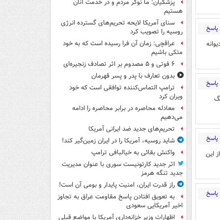
پزشکیان: ما نوکر مردم و در خدمت آنان
هستیم
سنای آمریکا لایحه تحریم‌های گسترده انرژی
پاسخ
روسیه را تصویب کرد
یوانه
عراقچی: زمان آن فرا رسیده است که به خود
متکی باشیم
۶ فوتی و ۵ مصدوم بر اثر تصادف زنجیره‌ای
بدون تعارف با پدر و پسر قهرمان
پاسخ
ترامپ التماس‌کننده توافقی است که خود
ویران کرد
نگ
معادله محاصره در برابر محاصره را ادامه
می‌دهیم
تحریم‌های جدید ضد ایرانی آمریکا
پاسخ
شاید روسیه، آمریکا را در ایران زمین‌گیر کند!
واکنش بقائی به خیالبافی ترامپ
 به غیر از این
اثر جدید کارتونیست سوری با عنوان مدیریت
جدید تنگه هرمز
راز قدرت ایران، امنیت پایدار و بومی آن است!
پاسخ
به تعویق افتادن پاسخ مقاومت عراق به تجاوز
اخیر آمریکایی سعودی
اظهارات وزیر خزانه‌داری آمریکا با مواضع قبلی