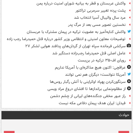
واکنش عربستان و قطر به بیانیه شورای امنیت درباره یمن
پشت پرده تغییر سرمربی تراکتور
مرد سال والیبال آسیا انتخاب شد
نخستین تصویر مسی بعد از مرگ پدر
واکنش کنایه‌آمیز به عضویت ترکیه در پیمان مشترک با عربستان
توضیحات معاون امنیتی و انتظامی وزیر کشور درباره قتل حمیدرضا رجب زاده
سرکشی فرمانده سپاه تهران از گردان‌های پدافند هوایی لشکر ۲۷
عامل اصلی قتل حمیدرضا رجب‌زاده دستگیر شد
رویای اف-۳۵ ترکیه در بن‌بست
عراقچی: اکنون هیچ مذاکره‌ای با آمریکا نداریم
آمریکا نتوانست؛ دیگران هم نمی توانند
سرنگون‌کردن پهپاد اوکراینی با آتش رگبار روس‌ها
از مظلوم‌نمایی براندازها تا افشای دروغ مراد ویسی
راز عبور مخفی جنگنده‌های ایرانی از چشم دشمن
فیدان: ایران هدف پیمان دفاعی مکه نیست
حوادث