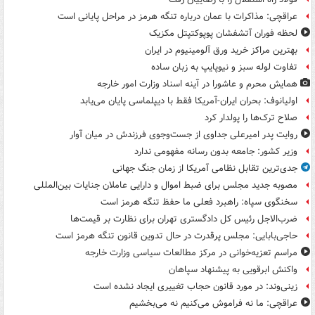
عراقچی: مذاکرات با عمان درباره تنگه هرمز در مراحل پایانی است
لحظه فوران آتشفشان پوپوکتپتل مکزیک
بهترین مراکز خرید ورق آلومینیوم در ایران
تفاوت لوله سبز و نیوپایپ به زبان ساده
همایش محرم و عاشورا در آینه اسناد وزارت امور خارجه
اولیانوف: بحران ایران-آمریکا فقط با دیپلماسی پایان می‌یابد
صلاح ترک‌ها را پولدار کرد
روایت پدر امیرعلی جداوی از جست‌وجوی فرزندش در میان آوار
وزیر کشور: جامعه بدون رسانه مفهومی ندارد
جدی‌ترین تقابل نظامی آمریکا از زمان جنگ جهانی
مصوبه جدید مجلس برای ضبط اموال و دارایی عاملان جنایات بین‌المللی
سخنگوی سپاه: راهبرد فعلی ما حفظ تنگه هرمز است
ضرب‌الاجل رئیس کل دادگستری تهران برای نظارت بر قیمت‌ها
حاجی‌بابایی: مجلس پرقدرت در حال تدوین قانون تنگه هرمز است
مراسم تعزیه‌خوانی در مرکز مطالعات سیاسی وزارت خارجه
واکنش ابرقویی به پیشنهاد سپاهان
زینی‌وند: در مورد قانون حجاب تغییری ایجاد نشده است
عراقچی: ما نه فراموش می‌کنیم نه می‌بخشیم