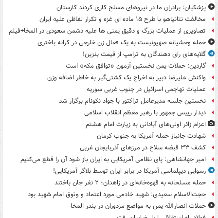
پزشکیان: برادران ما در نیروهای مسلح کاری کردند کارستان
مخالفت نتانیاهو با طرح ۱۵ ماده ای غزه و تکرار لفاظی علیه ایران
تصاویری از عملیات بزرگ و دقیق یمنی ها علیه دشمن سعودی در المخا+فیلم
حمله وحشیانه صهیونیست به یک فعال زن خارجی در کرانه باختری
گلایه‌های رای دهندگان به ترامپ از قیمت بنزین!
گاردین: حملات یمن نخستین آزمون «توافق مکه» است
واکنش علیرضا دبیر به اخراج یک کشتی‌گیر به خاطر اضافه وزن
عملیات تهاجمی اسرائیل در جنوب غربی سوریه
نخستین جلسه مدیرعامل تراکتور با جواد نکونام برگزار شد
دیدار رییس جمهور با رهبر معظم انقلاب اسلامی
اعزام زائر اولی‌های آبادانی به زیارت امام هشتم
شهادت جانباز حمله آمریکا به جنوب کرمان
کشف ۳۳ قبضه سلاح در مرزهای آذربایجان غربی
امیر جهانشاهی: پای نظامی آمریکایی به ایران باز شود آن را قطع می‌کنیم
رسوایی دیپلماسی آمریکا در برابر ایران توسط بلاگر آمریکایی!
حمله مسلحانه به قهوه‌خانه‌ای در زاهدان؛ ۲ نفر جان باختند
حجت‌الاسلام سعیدی: شهید خادمی مورد اعتماد و وثوق امام شهید بود
حملات انصارالله یمن به مواضع مزدوران در بندر المخا
فولاد راه استقلال را با رضاییان رفت