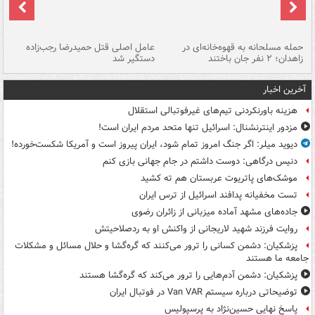
حمله مسلحانه به قهوه‌خانه‌ای در
عامل اصلی قتل حمیدرضا رجب‌زاده
گر
زاهدان؛ ۲ نفر جان باختند
دستگیر شد
نا
آخرین اخبار
هزینه باورنکردنی تیم‌های غیرفوتبالی استقلال
مزدور اینترنشنال: اسرائیل تنها متحد مردم ایران است!
دیوید میلر: اگر جنگ امروز تمام شود، ایران پیروز است و آمریکا شکست‌خورده!
دنیس درگاهی: دوست داشتم در جام جهانی بازی کنم
موشک‌های پاتریوت عربستان هم ته‌ کشید
تست مخفیانه پدافند اسرائیل از ترس ایران
جاده‌های مشهد آماده میزبانی از زائران رضوی
روایت فرزند شهید لاریجانی از واکنش او به ردصلاحیتش
پزشکیان: دشمن کسانی را ترور می‌کنند که گره‌گشا و حلال مسائل و مشکلات
جامعه ما هستند
پزشکیان: دشمن آدم‌هایی را ترور می‌کند که گره‌گشا هستند
توضیحاتی درباره سیستم Van VAR در فوتبال ایران
پاسخ نهایی حسین‌نژاد به پرسپولیس