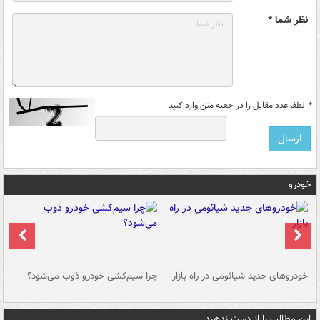
نظر شما *
*
لطفا عدد مقابل را در جعبه متن وارد کنید
خودرو
خودروهای جدید شیائومی در راه بازار
چرا سیم‌کشی خودرو ذوب می‌شود؟
شو
این مطالب را از دست ندهید....