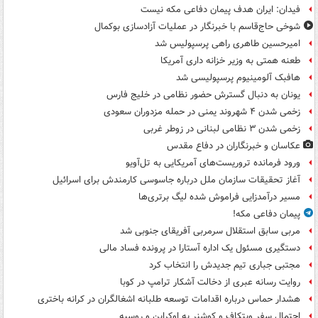
فیدان: ایران هدف پیمان دفاعی مکه نیست
شوخی حاج‌قاسم با خبرنگار در عملیات آزادسازی بوکمال
امیرحسین طاهری راهی پرسپولیس شد
طعنه همتی به وزیر خزانه داری آمریکا
هافبک آلومینیوم پرسپولیسی شد
یونان به دنبال گسترش حضور نظامی در خلیج فارس
زخمی شدن ۴ شهروند یمنی در حمله مزدوران سعودی
زخمی شدن ۳ نظامی لبنانی در زوطر غربی
عکاسان و خبرنگاران در دفاع مقدس
ورود فرمانده تروریست‌های آمریکایی به تل‌آویو
آغاز تحقیقات سازمان ملل درباره جاسوسی کارمندش برای اسرائیل
مسیر درآمدزایی فراموش شده لیگ برتری‌ها
پیمان دفاعی مکه!
مربی سابق استقلال سرمربی آفریقای جنوبی شد
دستگیری مسئول یک اداره آستارا در پرونده فساد مالی
مجتبی جباری تیم جدیدش را انتخاب کرد
روایت رسانه عبری از دخالت آشکار ترامپ در کوبا
هشدار حماس درباره اقدامات توسعه طلبانه اشغالگران در کرانه باختری
احتمال سفر ویتکاف و کوشنر به اوکراین و روسیه