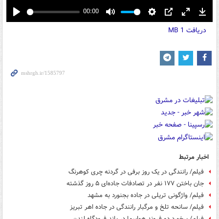
00:00
Play
Mute
Settings
PIP
Enter
Down
دریافت
1 MB
fullscreen
اخبار مرتبط
فیلم/ رانندگی در یک روز برفی در گردنه چری کوهرنگ
جان باختن ۱۷۷ نفر در تصادفات جاده‌ای ۵ روز گذشته
فیلم/ واژگونی تریلی در جاده بجنورد به مشهد
فیلم/ سانحه تلخ و مرگبار رانندگی در جاده اهر تبریز
فیلم/ برخورد دو فروند هواپیما در باند فرودگاه لندن