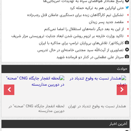
پاسخ معنادار هوافضای سپاه به تهدیدات آمریکایی‌ها
حتی اوکراین هم به ترکیه حمله کرد
تشکیل تیم کارآگاهان زبده برای دستگیری عاملان قتل رجب‌زاده
مقصد جدید پسر زیدان
از این به بعد دیگر نامه‌های استقلال را امضا نمی‌کنم
تاکید وزارت خارجه بر لزوم روشن شدن ابعاد جنایت تروریستی مزار شریف
کاریکاتور/ تلاش‌های بی‌پایان ترامپ برای مذاکره با ایران
تصاویری از آیت‌الله سید مجتبی خامنه‌ای در حال تدریس
سردار علی عظمایی در کنار دو فرمانده شهید
حوادث
ای
هشدار نسبت به وفوع تندباد در تهران
لحظه انفجار جایگاه CNG "صحنه" در
دس
دوربین مداربسته
ات
آخرین اخبار