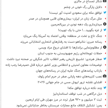
شکار تمساح در مالزی
دلایل پارگی رگ خونی در چشم
توافق مکه برای سعودی امنیت آور نیست!
علل مرگ زنان در ایران؛ بیماری‌های قلبی همچنان در صدر
میدان‌داری یک دهه نودی در بین‌الحرمین
از غزه بگویید...! حتی با یک توییت!
جنگ تاج و تخت در منطقه؛ وقتی اعتماد به آمریکا رنگ می‌بازد
رسانه عبری: نتانیاهو دست به رفتارهای انتحاری انتخاباتی می‌زند
از مظلوم‌نمایی براندازها تا افشای دروغ مراد ویسی
حملات توپخانه‌ای رژیم صهیونیستی به جنوب لبنان
صفار هرندی: تشییع تاریخی رهبر انقلاب تاثیر شگرفی بر صحنه نبرد داشت
توضیحات معاون امنیتی و انتظامی وزیر کشور درباره قتل حمیدرضا رجب زاده
بازتاب پیامدهای جنگ علیه ایران در رسانه‌های جهان
نصب کتیبه‌های دهه پایانی صفر در حرم امام رئوف
افشای نقشه ترور لیونل مسی در جام جهانی ۲۰۲۶
چند نکته درباره توافق مکه!
دبل درگاهی در شب توقف استانداردلیژ
ثبت ۲ میلیون و ۹۲۰ هزار تردد در مرز مهران طی ایام اربعین
یمن: تشکیل ائتلاف مانع مجازات عربستان بخاطر جنایاتش نمی‌شود