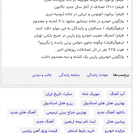
فیلم/ ۱۲۰۰ تصادف از آغاز سال جدید تاکنون
فیلم/ برخورد اتوبوس و تریلی در جاده ارومیه-تبریز
واژگونی خودرو در جاده نیشابور مشهد با ۷ کشته و مصدوم
اینفوگرافیک / مسافران و رانندگان به این موارد دقت کنند
فیلم/ انحراف عجیب خودرو پژو پارس در صبح بارانی تهران
اینفوگرافیک/ چگونه جلوی حواس پرتی راننده را بگیریم؟
فوت ۲۲۵ نفر در اثر تصادفات روزهای اخیر
واژگونی خودروی پارس یک کشته و سه مصدوم داشت
برچسب‌ها
حوادث رانندگی
سانحه رانندگی
جالب و دیدنی
آپ آهنگ
موزیک شاه
سایت تاریخ ایران
بهترین هتل های استانبول
رزرو هتل استانبول
دانلود آهنگ جدید
بهترین جراح بینی ترمیمی
آهنگ های جدید
پرشین هتل
ثبت نام بیمه اربعین
آهنگ جدید
مزایده خودرو
خرید بلیط استخر
قیمت ورق آهن پرایس