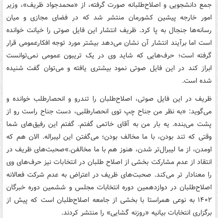
جمع دانشجویی و اصلاح‌طلبانه صورت گرفته، از «محمدجواد ظریف»، وزیر
امور خارجه پیشین کشورمان منتشر شد که در فضای مجازی و میان
رسانه‌ها جنجال به پا کرد. ظریف انتشار این فایل صوتی را خیانت خوانده
است اما برآیند انتشار آن نشان می‌دهد بیشتر مورد توجه افکارعمومی قرار
گرفته است؛ حرف‌هایی که شاید وی در یک تریبون عمومی نمی‌توانست
ابراز کند در این فایل صوتی نمود بیشتری یافته و می‌توان گفت شنیده
شده است.
ظریف در این فایل صوتی، اصلاح‌طلبان را تندرو و انحصارطلب خوانده و
می‌گوید: «به نظر من جناح چپ توی انحصارطلبی، دست جناح راست رو از
پشت می‌بنده. یه بار من به آقای خاتمی گفتم. گفتم این رفیق‌های شما
وقتی که تند بودن، با ما مخالف بودن؛ می‌گفتن این لیبراله. الان هم که
اومدن، از ما لیبرال‌تر شدن، هنوز هم با ما مخالفن.»
صحبت‌های ظریف در
انتقاد از عدم مشارکت بخشی از اصلاح طلبان در انتخابات نیز حرف‌های وی
را معنادار تر می‌کند. صحبت‌های ظریف در اعتراض به عدم شرکت فعالانه
اصلاح‌طلبان در دوازدهمین دوره انتخابات مجلس و ششمین دوره خبرگان
۱۴۰۲ به نوعی همراستا با بخشی از جامعه اصلاح‌طلبان است که پیش از
برگزاری انتخابات بیانیه «روزنه گشایی» را منتشر کردند.