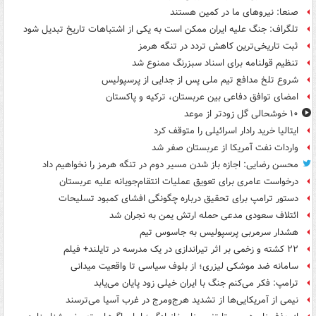
صنعا: نیروهای ما در کمین‌ هستند
تلگراف: جنگ علیه ایران ممکن است به یکی از اشتباهات تاریخ تبدیل شود
ثبت تاریخی‌ترین کاهش تردد در تنگه هرمز
تنظیم قولنامه برای اسناد سبزرنگ ممنوع شد
شروع تلخ مدافع تیم ملی پس از جدایی از پرسپولیس
امضای توافق دفاعی بین عربستان، ترکیه و پاکستان
۱۰ خوشحالی گل زودتر از موعد
ایتالیا خرید رادار اسرائیلی را متوقف کرد
واردات نفت آمریکا از عربستان صفر شد
محسن رضایی: اجازه باز شدن مسیر دوم در تنگه هرمز را نخواهیم داد
درخواست عامری برای تعویق عملیات انتقام‌جویانه علیه عربستان
دستور ترامپ برای تحقیق درباره چگونگی افشای کمبود تسلیحات
ائتلاف سعودی مدعی حمله ارتش یمن به نجران شد
هشدار سرمربی پرسپولیس به جاسوس تیم
۲۲ کشته و زخمی بر اثر تیراندازی در یک مدرسه در تایلند+ فیلم
سامانه ضد موشکی لیزری؛ از بلوف سیاسی تا واقعیت میدانی
ترامپ: فکر می‌کنم جنگ با ایران خیلی زود پایان می‌یابد
نیمی از آمریکایی‌ها از تشدید هرج‌ومرج در غرب آسیا می‌ترسند