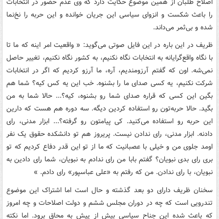
اصلاح طلبان از همین موضوع حکایت دارد که وی عدم حضور در انتخابات
را باعث شکست و انزوای سیاسی این جریان خوانده و این حربه را نخ‌نما
شده و بی‌ثمر می‌داند.
ظریف در این باره در این فایل صوتی می‌گوید: « واقعیت امر اینه که ما تا
با نگاه واقع‌گرایانه به انتخابات نگاه نکنیم، به کشور نگاه نکنیم، تغییر حاصل
نمی‌شه. اون که گفتم آرزومندیم، آره، ما آرزو کردیم که اگر در انتخابات
شرکت نکنیم، یه کسی صدای ما را بشنوه. خب این یه کس کیه؟ شما هم
بگین این کسی که قراره صدای شما رو بشنوه، کیه؟... حالا شما به من
بگید. حالا حربه‌تون رو استفاده کردین دیگه. سه دوره هم هست که دارین
این حربه رو استفاده می‌کنید. کی پیامتون رو گرفته؟... ابزار مدنی، رای
دادنه. ابزار مدنی، رای ندادن نیست. پریروز هم تو دانشکده حقوق یک نفر
اومد جلوی من و خیلی با عصبانیت که ما از تو این قدر دفاع کردیم که تو
بری رای بدی نبویان؟ گفتم بابا من رای ندادم به نبویان، شما رای دادین به
نبویان، با رای ندادن. من که رفتم به «علی عباسپور» رای دادم. »
سخنان ظریف دارای دو بعد گذشته و حال است اما اشتراک این موضوع
تندرویی است که چه در دوران مجلس ششم و دولت اصلاحات و چه امروز
که باعث شده این جناح سیاسی بیش از پیش به محاق برود. اما نکته