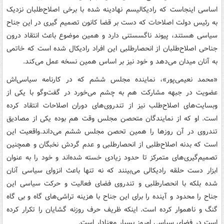
اساسی اینجاست که رادیکالیسم نهادینه شده با برخی اصلاح‌طلبان نزدیک
به رئیس دولت اصلاحات که دست بر قضا کانون تصمیم گیری در این جناح
سیاسی هستند،‌ پیوند ناگسستنی دارد و همین موضوع باعث انتقاد درون
جناحی اصلاح‌طلبان از انحصارطلبی این افراد رادیکال شده است که خاتمی
به آنان میدان می‌دهد و خود نیز بر اساس همین نسخه عمل می‌کند.
«محمد نعیمی‌پور»، نماینده‌ مجلس ششم که در کارنامه‌ سیاسی‌اش
عضویت در جبهه مشارکت هم به چشم می‌خورد در گفت‌وگو با یکی از
وبسایت‌های اصلاح‌طلب نیز از تندروی‌های دوران اصلاحات انتقاد کرده
است. او که از نمایندگان متحصن مجلس وقت هم بوده یکی از مصادیق
تندروی در آن روزها را همین تحصن مجلس ششم می‌داند.
واقعیت این
است که بدنه اصلاح‌طلبی از انحصارطلبی و عدم گردش نخبگان و همچنین
تصمیم‌گیری‌های متمرکز تا حدود زیادی خسته شده‌اند و خود را به عنوان
ابزار دست حلقه رادیکالی می‌بینند که نه تنها باعث انزوای سیاسی آنان
شده بلکه با انحصارطلبی و تندروی فضای فعالیت و حرکت سیاسی این
جناح را محدود و آینده را برای این جناح با هزینه تراشی‌های گاه و بی گاه
گنگ و ناهموار کرده است. اینکه ظریف حرف روزنه گشایان را تکرار کرده
است در فضای سیاسی امروز بسیار معنادار است.