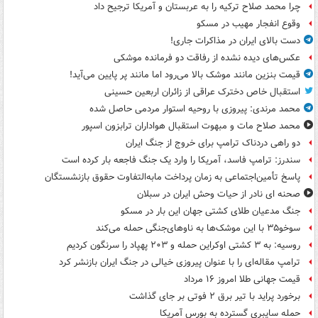
چرا محمد صلاح ترکیه را به عربستان و آمریکا ترجیح داد
وقوع انفجار مهیب در مسکو
دست بالای ایران در مذاکرات جاری!
عکس‌های دیده نشده از رفاقت دو فرمانده‌ موشکی
قیمت بنزین مانند موشک بالا می‌رود اما مانند پر پایین می‌آید!
استقبال خاص دخترک عراقی از زائران اربعین حسینی
محمد مرندی: پیروزی با روحیه استوار مردمی حاصل شده
محمد صلاح مات و مبهوت استقبال هواداران ترابزون اسپور
دو راهی دردناک ترامپ برای خروج از جنگ ایران
سندرز: ترامپ فاسد، آمریکا را وارد یک جنگ فاجعه بار کرده است
پاسخ تأمین‌اجتماعی به زمان پرداخت مابه‌التفاوت حقوق بازنشستگان
صحنه ای نادر از حیات وحش ایران در سبلان
جنگ مدعیان طلای کشتی جهان این بار در مسکو
سوخو۳۵ با این موشک‌ها به ناوهای‌جنگی حمله می‌کند
روسیه: به ۳ کشتی اوکراین حمله و ۲۰۳ پهپاد را سرنگون کردیم
ترامپ مقاله‌ای را با عنوان پیروزی خیالی در جنگ ایران بازنشر کرد
قیمت جهانی طلا امروز ۱۶ مرداد
برخورد پراید با تیر برق ۲ فوتی بر جای گذاشت
حمله سایبری گسترده به بورس آمریکا