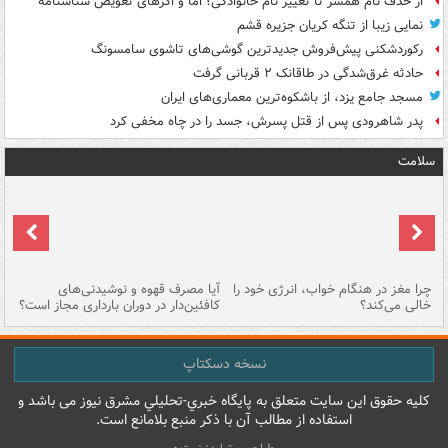
از حذف نام همسر تا تغییر نام خانوادگی؛ اما و اگرهای تعویض شناسنامه
نمایی زیبا از تنگه کریان جزیره قشم
رکوردشکنی پیش‌فروش جدیدترین گوشی‌های تاشوی سامسونگ
حادثه غرق‌شدگی در طاقانک ۲ قربانی گرفت
مسجد جامع یزد، از باشکوه‌ترین معماری‌های ایران
پدر شاهرودی پس از قتل پسرش، جسد را در چاه مخفی کرد
سلامت
ت
چرا مغز در هنگام خواب، انرژی خود را
آیا مصرف قهوه و نوشیدنی‌های
چر
خالی می‌کند؟
کافئین‌دار در دوران بارداری مجاز است؟
می
نسخه دسکتاپ
کليه حقوق اين سايت متعلق به پایگاه خبري-تحليلي مشرق نيوز می باشد و
استفاده از مطالب آن با ذکر منبع بلامانع است.