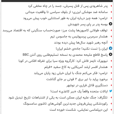
پدر شاهرودی پس از قتل پسرش، جسد را در چاه مخفی کرد
سامانه ضد موشکی لیزری؛ از بلوف سیاسی تا واقعیت میدانی
ترامپ: همه چیز درباره ایران به طور استثنایی خوب پیش می‌رود
بوسه‌ پدر بر پای پسر شهیدش
توقف طولانی کامیون‌ها پشت مرز؛ صورت‌حساب سنگینی که به اقتصاد می‌رسد
هشدار سرمربی پرسپولیس به جاسوس تیم
آنچه رهبر شهید سال‌ها پیش دیده بودند
ایران را تست نکنید! جاده‌ی خشم ایران!
پاسخ قاطع ملیحه محمدی به نسخه تسلیم‌طلبی روی آنتن BBC
نیویورک تایمز فاش کرد: کارگروه ویژه سیا برای تفرقه افکنی در کوبا
هشدار افسر ارشد آمریکایی به کاخ سفید +فیلم
ترامپ: فکر می‌کنم جنگ با ایران خیلی زود پایان می‌یابد
برخورد پراید با تیر برق ۲ فوتی بر جای گذاشت
دستگیری قاتل فراری در نوشهر
ایالات متحده واقعاً یک «ببر کاغذی» است!
تلگراف: جنگ علیه ایران ممکن است به یکی از اشتباهات تاریخ تبدیل شود
رکوردشکنی پیش‌فروش جدیدترین گوشی‌های تاشوی سامسونگ
این دیپلماسی نمایشی، شکست خورده است