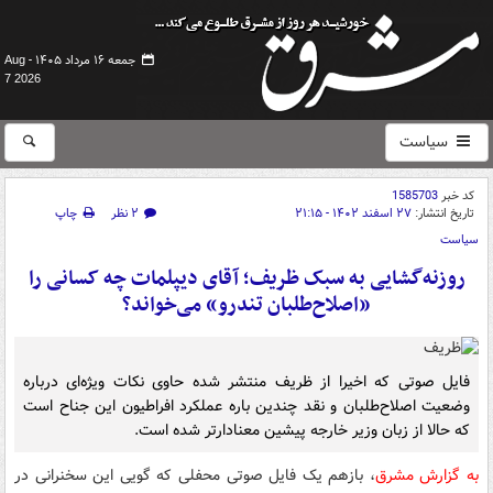
جمعه ۱۶ مرداد ۱۴۰۵ -
Aug
7 2026
سیاست
کد خبر
1585703
تاریخ انتشار:
۲۷ اسفند ۱۴۰۲ - ۲۱:۱۵
۲ نظر
چاپ
سیاست
روزنه‌گشایی به سبک ظریف؛ آقای دیپلمات چه کسانی را
«اصلاح‌طلبان تندرو» می‌خواند؟
فایل صوتی که اخیرا از ظریف منتشر شده حاوی نکات ویژه‌ای درباره
وضعیت اصلاح‌طلبان و نقد چندین باره عملکرد افراطیون این جناح است
که حالا از زبان وزیر خارجه پیشین معنادارتر شده است.
به گزارش مشرق
،
بازهم یک فایل صوتی محفلی که گویی این سخنرانی در