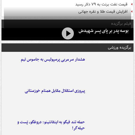
قیمت نفت برنت به ۷۹ دلار رسید
افزایش قیمت طلا و نقره جهانی
فیلم برگزیده
بوسه‌ پدر بر پای پسر شهیدش
برگزیده ورزشی
هشدار سرمربی پرسپولیس به جاسوس تیم
پیروزی استقلال مقابل همنام خوزستانی
حمله تند فیگو به اینفانتینو: دروغگو، پَست‌ و
حیله‌گر!