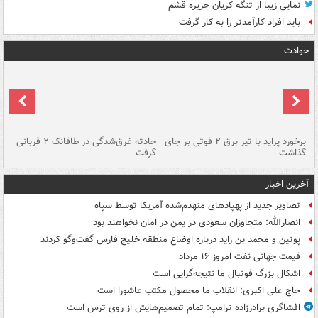
نمایی زیبا از تنگه کریان جزیره قشم
باید افراد کارآمدتر را به کار گرفت
حوادث
برخورد پراید با تیر برق ۲ فوتی بر جای
حادثه غرق‌شدگی در طاقانک ۲ قربانی
پد
گذاشت
گرفت
جس
آخرین اخبار
تصاویر جدید از پهپادهای منهدم‌شده آمریکا توسط سپاه
انصارالله: متجاوزان سعودی در یمن در امان نخواهند بود
پوتین و محمد بن زاید درباره اوضاع منطقه خلیج فارس گفت‌وگو کردند
قیمت جهانی نفت امروز ۱۶ مرداد
اشکال بزرگ فوتبال ما نتیجه‌گرایی است
حاج علی اکبری: انقلاب ما محصول مکتب عاشورا است
افشاگری برادرزاده ترامپ: تمام تصمیم‌هایش از روی ترس است