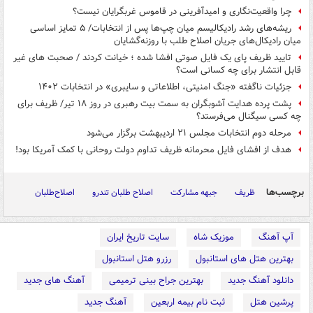
چرا واقعیت‌نگاری و امیدآفرینی در قاموس غربگرایان نیست؟
ریشه‌های رشد رادیکالیسم میان چپ‌ها پس از انتخابات/ ۵ تمایز اساسی
میان رادیکال‌های جریان اصلاح طلب با روزنه‌گشایان
تایید ظریف پای یک فایل صوتی افشا شده ؛ خیانت کردند / صحبت های غیر
قابل انتشار برای چه کسانی است؟
جزئیات ناگفته «جنگ امنیتی، اطلاعاتی و سایبری» در انتخابات ۱۴۰۲
پشت پرده هدایت آشوبگران به سمت بیت رهبری در روز ۱۸ تیر/ ظریف برای
چه کسی سیگنال می‌فرستد؟
مرحله دوم انتخابات مجلس ۲۱ اردیبهشت برگزار می‌شود
هدف از افشای فایل محرمانه ظریف تداوم دولت روحانی با کمک آمریکا بود!
برچسب‌ها
ظریف
جبهه مشارکت
اصلاح طلبان تندرو
اصلاح‌طلبان
آپ آهنگ
موزیک شاه
سایت تاریخ ایران
بهترین هتل های استانبول
رزرو هتل استانبول
دانلود آهنگ جدید
بهترین جراح بینی ترمیمی
آهنگ های جدید
پرشین هتل
ثبت نام بیمه اربعین
آهنگ جدید