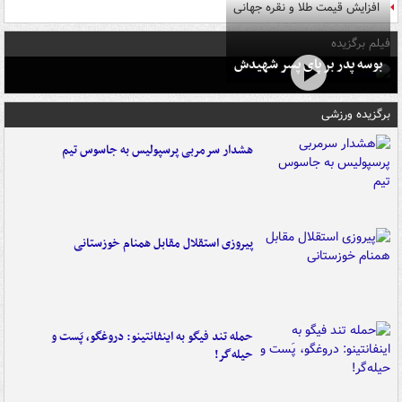
افزایش قیمت طلا و نقره جهانی
فیلم برگزیده
بوسه‌ پدر بر پای پسر شهیدش
برگزیده ورزشی
هشدار سرمربی پرسپولیس به جاسوس تیم
پیروزی استقلال مقابل همنام خوزستانی
حمله تند فیگو به اینفانتینو: دروغگو، پَست‌ و
حیله‌گر!