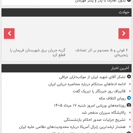
بدون تعارف با پدر و پسر قهرمان
حوادث
۶ فوتی و ۵ مصدوم بر اثر تصادف
گربه جریان برق شهرستان فریمان را
رگ
زنجیره‌ای
قطع کرد
آخرین اخبار
تشکر آقای شهید ایران از موکب‌داران عراقی
ادامه ادعاهای سنتکام درباره محاصره دریایی ایران
قالیباف روز خبرنگار را تبریک گفت
رویای ائتلاف مکه
روزنامه‌های ورزشی امروز ‌شنبه ۱۷ مرداد ۱۴۰۵
پالایشگاه سیزران منفجر شد
تشریح جزئیات صدور احکام بازنشستگی
هشدار ارشدترین ژنرال آمریکا درباره محدودیت‌های نظامی علیه ایران