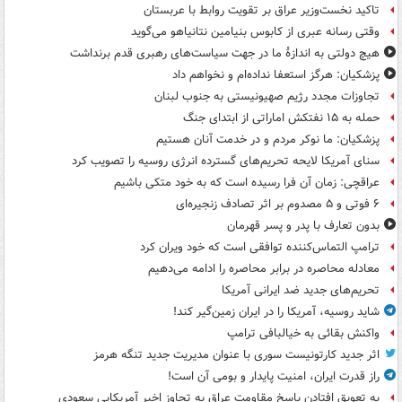
تاکید نخست‌وزیر عراق بر تقویت روابط با عربستان
وقتی رسانه عبری از کابوس بنیامین نتانیاهو می‌گوید
هیچ دولتی به اندازۀ ما در جهت سیاست‌های رهبری قدم برنداشت
پزشکیان: هرگز استعفا نداده‌ام و نخواهم داد
تجاوزات مجدد رژیم صهیونیستی به جنوب لبنان
حمله به ۱۵ نفتکش‌ اماراتی از ابتدای جنگ
پزشکیان: ما نوکر مردم و در خدمت آنان هستیم
سنای آمریکا لایحه تحریم‌های گسترده انرژی روسیه را تصویب کرد
عراقچی: زمان آن فرا رسیده است که به خود متکی باشیم
۶ فوتی و ۵ مصدوم بر اثر تصادف زنجیره‌ای
بدون تعارف با پدر و پسر قهرمان
ترامپ التماس‌کننده توافقی است که خود ویران کرد
معادله محاصره در برابر محاصره را ادامه می‌دهیم
تحریم‌های جدید ضد ایرانی آمریکا
شاید روسیه، آمریکا را در ایران زمین‌گیر کند!
واکنش بقائی به خیالبافی ترامپ
اثر جدید کارتونیست سوری با عنوان مدیریت جدید تنگه هرمز
راز قدرت ایران، امنیت پایدار و بومی آن است!
به تعویق افتادن پاسخ مقاومت عراق به تجاوز اخیر آمریکایی سعودی