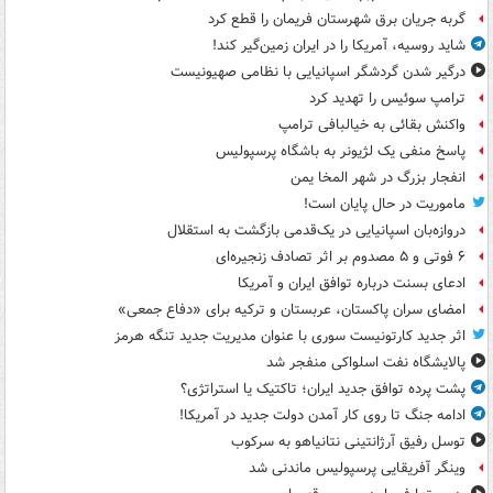
گربه جریان برق شهرستان فریمان را قطع کرد
شاید روسیه، آمریکا را در ایران زمین‌گیر کند!
درگیر شدن گردشگر اسپانیایی با نظامی صهیونیست
ترامپ سوئیس را تهدید کرد
واکنش بقائی به خیالبافی ترامپ
پاسخ منفی یک لژیونر به باشگاه پرسپولیس
انفجار بزرگ در شهر المخا یمن
ماموریت در حال پایان است!
دروازه‌بان اسپانیایی در یک‌قدمی بازگشت به استقلال
۶ فوتی و ۵ مصدوم بر اثر تصادف زنجیره‌ای
ادعای بسنت درباره توافق ایران و آمریکا
امضای سران پاکستان، عربستان و ترکیه برای «دفاع جمعی»
اثر جدید کارتونیست سوری با عنوان مدیریت جدید تنگه هرمز
پالایشگاه نفت اسلواکی منفجر شد
پشت پرده توافق جدید ایران؛ تاکتیک یا استراتژی؟
ادامه جنگ تا روی کار آمدن دولت جدید در آمریکا!
توسل رفیق آرژانتینی نتانیاهو به سرکوب
وینگر آفریقایی پرسپولیس ماندنی شد