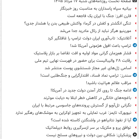
صفحه نخست روزنامه‌های شنبه ۱۷ مرداد ۱۴۰۵
بیانیه سپاه پاسداران به مناسبت روز خبرنگار
فارن افرز: جنگ با ایران یک فاجعه است
تنگی انگشتر و کفش در گرما؛ واکنش طبیعی بدن یا هشدار جدی؟
مورینیو هرگز نباید از رئال مادرید جدا می‌شد
آتلانتیک: تاب‌آوری ایران دولت ترامپ را غافلگیر کرد
ترامپ باعث افول هژمونی آمریکا شد!
فشار هم‌زمان گرانی مواد اولیه و افت تقاضا بر بازار پلاستیک
رقابت ۲۸ والیبالیست برای حضور در فهرست نهایی تیم ملی
اسامی ژل‌های غیر مجاز شستشوی پوست منتشر شد
سندرز: ترامپ نماد فساد، اقتدارگرایی و جنگ‌طلبی است!
مراقب علائم هپاتیت باشید!
ادامه جنگ تا روی کار آمدن دولت جدید در آمریکا!
باغچه‌های خانگی در کاهش خطر ابتلا به دیابت موثرند
نگرانی تل‌آویو از گسترش پرونده‌های جاسوسی مرتبط با ایران
نیویورک تایمز: غرب تمایلی به تجهیز اوکراین به موشک‌های رهگیر ندارد
آیا از نفوذ نتانیاهو در واشنگتن کاسته شده است؟
توافق پرو و مکزیک بر سر ازسرگیری روابط دیپلماتیک
پزشکیان: شکافی بین دولت و نیروهای مسلح نیست