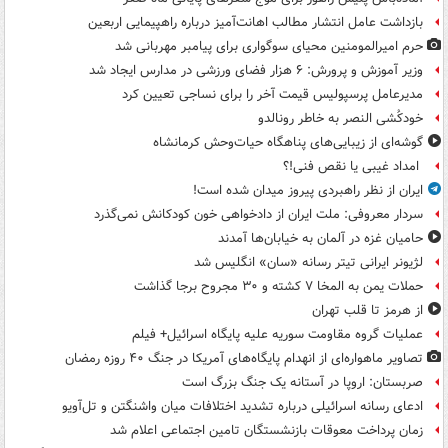
بازداشت عامل انتشار مطالب اهانت‌آمیز درباره راهپیمایی اربعین
حرم امیرالمومنین محیای سوگواری برای پیامبر مهربانی شد
وزیر آموزش و پرورش: ۶ هزار فضای ورزشی در مدارس ایجاد شد
مدیرعامل پرسپولیس قیمت آخر را برای نساجی تعیین کرد
خودکُشی النصر به خاطر رونالدو
گوشه‌ای از زیبایی‌های پناهگاه‌ حیات‌وحش کرمانشاه
امداد غیبی یا نقص فنی!؟
ایران از نظر راهبردی پیروز میدان شده است!
سردار معروفی: ملت ایران از دادخواهی خون کودکانش نمی‌گذرد
حامیان غزه در آلمان به خیابان‌ها آمدند
لژیونر ایرانی تیتر رسانه «سان» انگلیس شد
حملات یمن به المخا ۷ کشته و ۳۰ مجروح برجا گذاشت
از هرمز تا قلب تهران
عملیات گروه مقاومت سوریه علیه پایگاه اسرائیل+ فیلم
تصاویر ماهواره‌ای از انهدام پایگاه‌های آمریکا در جنگ ۴۰ روزه رمضان
صربستان: اروپا در آستانه یک جنگ بزرگ است
ادعای رسانه اسرائیلی درباره تشدید اختلافات میان واشنگتن و تل‌آویو
زمان پرداخت معوقات بازنشستگان تامین اجتماعی اعلام شد