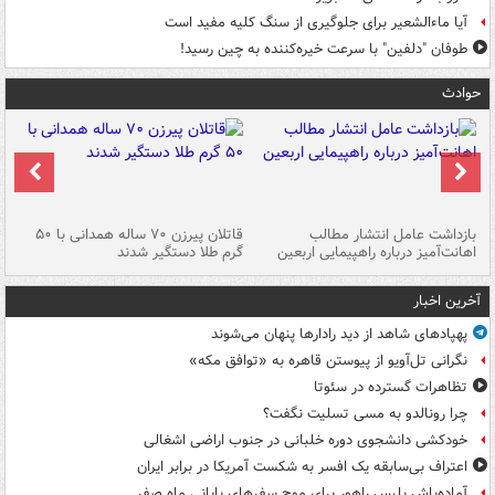
آیا ماءالشعیر برای جلوگیری از سنگ کلیه مفید است
طوفان "دلفین" با سرعت خیره‌کننده به چین رسید!
حوادث
ک
بازداشت عامل انتشار مطالب
قاتلان پیرزن ۷۰ ساله همدانی با ۵۰
اهانت‌آمیز درباره راهپیمایی اربعین
گرم طلا دستگیر شدند
ات
آخرین اخبار
پهپادهای شاهد از دید رادارها پنهان می‌شوند
نگرانی تل‌آویو از پیوستن قاهره به «توافق مکه»
تظاهرات گسترده در سئوتا
چرا رونالدو به مسی تسلیت نگفت؟
خودکشی دانشجوی دوره خلبانی در جنوب اراضی اشغالی
اعتراف بی‌سابقه یک افسر به شکست آمریکا در برابر ایران
آماده‌باش پلیس راهور برای موج سفرهای پایانی ماه صفر