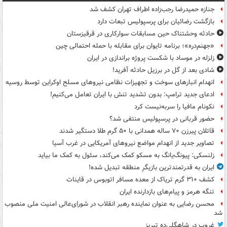
جنازه حمیدرضا رجب‌زاده اطراف تهران کشف شد
بازگشت رضائیان برای پرسپولیس تبعات دارد
حادثه وحشتناک حین مسابقات سوارکاری در قرقیزستان
«جهنم‌دره»؛ برنامه تایوان برای مقابله با حمله احتمالی چین
زلزله در موساد با شکست پروژه براندازی در ایران
شادی بعد از گل در برزیل حادثه آفرید!
انهدام انبارهای سوخت و تجهیزات نظامی نیروهای مسلح اوکراین توسط روسیه
ادعای جدید ترامپ: بدون تشدید تنش با ایران تعامل می‌کنیم!
نکونام مافیا را سربه‌نیست کرد
حضور قربانی در پرسپولیس منتفی شد؟
قاتلان پیرزن ۷۰ ساله همدانی با ۵۰ گرم طلا دستگیر شدند
تصاویر جدید از انهدام مواضع نیروهای آمریکایی در غرب آسیا
زلنسکی: پیونگ‌یانگ به مسکو کمک می‌کند، سئول به کمک ما بیاید
ایران به قدرتمندترین بازیگرِ منطقه تبدیل شده!
کشف ۳۱۰ گرم تریاک از معده مسافر اتوبوس در قاینات
تنگه هرمز و پیام‌های بازدارنده ایران
محسن رضایی به عنوان نماینده رهبر انقلاب در شورای‌عالی امنیت ملی منصوب
شد
غروب در شاهگلی‌ده تبریز