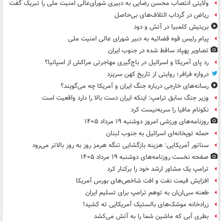
ولایتی انتصاب محسن رضایی به دبیری شورای‌عالی امنیت ملی را تبریک گفت
ریاض در گرداب ائتلاف‌های بی‌حاصل
بریتیش کلمبیا در آتش و دود
پیام رئیس قوه قضائیه به دبیر شورای عالی امنیت ملی
تصاویر پهپاد ساقط شده در جنوب ایران
رد پای آمریکا و اسرائیل در باج‌گیری مهاجرتی مراکش از اسپانیا؟
دروازه فرافر؛ روایتی از تاریخ کهن سریزد
رسانه‌های خارجی درباره جنگ ایران و آمریکا چه می‌گویند؟
وزیر جنگ سابق ترامپ: اینکه ایران دست بالا را دارد واقعیت است
نکونام مافیا را سربه‌نیست کرد
روزنامه‌های ورزشی امروز دوشنبه ۱۹ مرداد ۱۴۰۵
حمله توپخانه‌ای اسرائیل به جنوب لبنان
سناتور آمریکایی: هزینه بازگشایی تنگه هرمز روز به روز بالاتر می‌رود
صفحه نخست روزنامه‌های دوشنبه ۱۹ مرداد ۱۴۰۵
ترامپ یک مشاور ارشد خود را برکنار کرد
افزایش قیمت نفت و افت شاخص‌های بورس آمریکا
طعنه سی‌ان‌ان به توهم ترامپ برای تسلیم ایران
زرادخانه موشک‌های بالستیک آمریکایی ته کشید!
بطری آبی که ماشین شما را به آتش می‌کشد