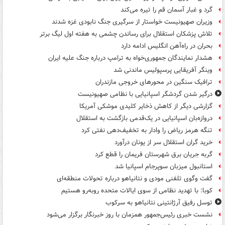
گرد و غبار آسمان قم را تیره می‌کند
وزیران صهیونیست خواستار از سرگیری جنگ نابودی غزه شدند
تلاش پزشکان استقلال برای رساندن چشمی به هفته اول لیگ برتر
بحران در راه‌آهن انگلیس ادامه دارد
هشدار نمایندگان جمهوری‌خواه به ترامپ درباره جنگ علیه ایران
وینگر آفریقایی پرسپولیس ماندنی شد
ترافیک سنگین در محورهای خروجی مازندران
درگیر شدن گردشگر اسپانیایی با نظامی صهیونیست
گزارشی دیگر از کاهش ذخایر کلیدی موشکی آمریکا
دروازه‌بان اسپانیایی در یک‌قدمی بازگشت به استقلال
تنگه هرمز ریاض را وادار به تخفیف‌دهی نفتی کرد
خرید گران استقلال سر از یونان درآورد
گربه جریان برق شهرستان فریمان را قطع کرد
استانبول میزبان سوپرجام اسپانیا شد
گفت وگوی تلفنی مودی و نتانیاهو درباره تحولات منطقه‌ای
کوبا: با تهدید نظامی از سوی ایالات متحده روبه‌رو هستیم
توسل رفیق آرژانتینی نتانیاهو به سرکوب
نشست خبری رئیس‌جمهور همزمان با روز خبرنگار برگزار می‌شود