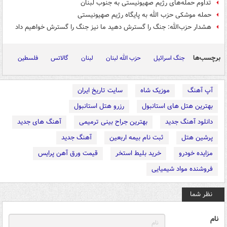
تداوم حمله‌های رژیم صهیونیستی به جنوب لبنان
حمله موشکی حزب الله به پایگاه رژیم صهیونیستی
هشدار حزب‌الله: جنگ را گسترش دهید ما نیز جنگ را گسترش خواهیم داد
برچسب‌ها
جنگ اسرائیل
حزب الله لبنان
لبنان
گالاتس
فلسطین
آپ آهنگ
موزیک شاه
سایت تاریخ ایران
بهترین هتل های استانبول
رزرو هتل استانبول
دانلود آهنگ جدید
بهترین جراح بینی ترمیمی
آهنگ های جدید
پرشین هتل
ثبت نام بیمه اربعین
آهنگ جدید
مزایده خودرو
خرید بلیط استخر
قیمت ورق آهن پرایس
فروشنده مواد شیمیایی
نظر شما
نام