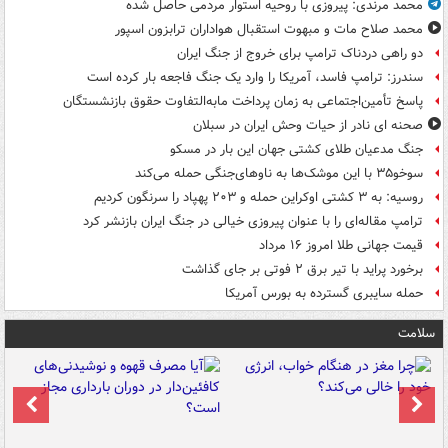
محمد مرندی: پیروزی با روحیه استوار مردمی حاصل شده
محمد صلاح مات و مبهوت استقبال هواداران ترابزون اسپور
دو راهی دردناک ترامپ برای خروج از جنگ ایران
سندرز: ترامپ فاسد، آمریکا را وارد یک جنگ فاجعه بار کرده است
پاسخ تأمین‌اجتماعی به زمان پرداخت مابه‌التفاوت حقوق بازنشستگان
صحنه ای نادر از حیات وحش ایران در سبلان
جنگ مدعیان طلای کشتی جهان این بار در مسکو
سوخو۳۵ با این موشک‌ها به ناوهای‌جنگی حمله می‌کند
روسیه: به ۳ کشتی اوکراین حمله و ۲۰۳ پهپاد را سرنگون کردیم
ترامپ مقاله‌ای را با عنوان پیروزی خیالی در جنگ ایران بازنشر کرد
قیمت جهانی طلا امروز ۱۶ مرداد
برخورد پراید با تیر برق ۲ فوتی بر جای گذاشت
حمله سایبری گسترده به بورس آمریکا
سلامت
ت