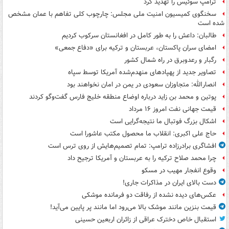
ترامپ سوئیس را تهدید کرد
سخنگوی کمیسیون امنیت ملی مجلس: چارچوب کلی تفاهم با عمان مشخص
شده است
طالبان: داعش را به طور کامل در افغانستان سرکوب کردیم
امضای سران پاکستان، عربستان و ترکیه برای «دفاع جمعی»
رگبار و رعدوبرق در راه شمال کشور
تصاویر جدید از پهپادهای منهدم‌شده آمریکا توسط سپاه
انصارالله: متجاوزان سعودی در یمن در امان نخواهند بود
پوتین و محمد بن زاید درباره اوضاع منطقه خلیج فارس گفت‌وگو کردند
قیمت جهانی نفت امروز ۱۶ مرداد
اشکال بزرگ فوتبال ما نتیجه‌گرایی است
حاج علی اکبری: انقلاب ما محصول مکتب عاشورا است
افشاگری برادرزاده ترامپ: تمام تصمیم‌هایش از روی ترس است
چرا محمد صلاح ترکیه را به عربستان و آمریکا ترجیح داد
وقوع انفجار مهیب در مسکو
دست بالای ایران در مذاکرات جاری!
عکس‌های دیده نشده از رفاقت دو فرمانده‌ موشکی
قیمت بنزین مانند موشک بالا می‌رود اما مانند پر پایین می‌آید!
استقبال خاص دخترک عراقی از زائران اربعین حسینی