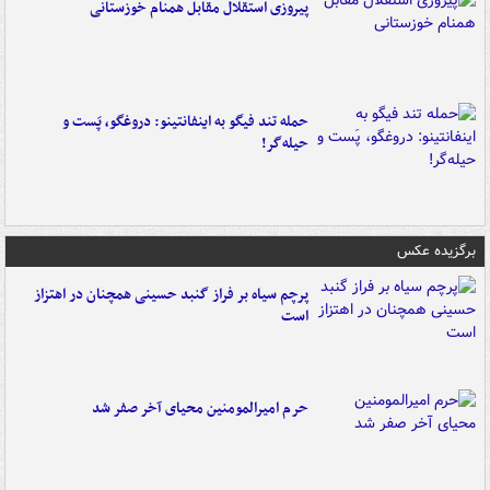
پیروزی استقلال مقابل همنام خوزستانی
حمله تند فیگو به اینفانتینو: دروغگو، پَست‌ و
حیله‌گر!
برگزیده عکس
پرچم سیاه بر فراز گنبد حسینی همچنان در اهتزاز
است
حرم امیرالمومنین محیای آخر صفر شد