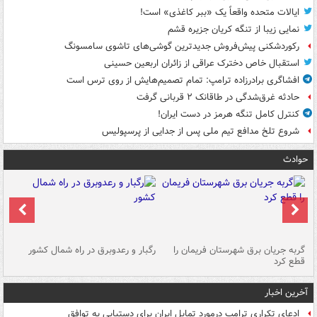
ایالات متحده واقعاً یک «ببر کاغذی» است!
نمایی زیبا از تنگه کریان جزیره قشم
رکوردشکنی پیش‌فروش جدیدترین گوشی‌های تاشوی سامسونگ
استقبال خاص دخترک عراقی از زائران اربعین حسینی
افشاگری برادرزاده ترامپ: تمام تصمیم‌هایش از روی ترس است
حادثه غرق‌شدگی در طاقانک ۲ قربانی گرفت
کنترل کامل تنگه هرمز در دست ایران!
شروع تلخ مدافع تیم ملی پس از جدایی از پرسپولیس
حوادث
گربه جریان برق شهرستان فریمان را
رگبار و رعدوبرق در راه شمال کشور
قطع کرد
گذ
آخرین اخبار
ادعای تکراری ترامپ درمورد تمایل ایران برای دستیابی به توافق