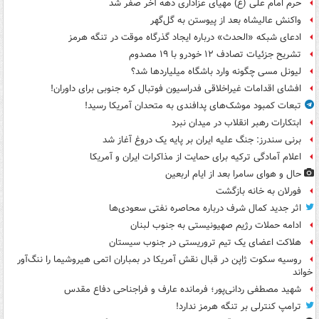
حرم امام علی (ع) مهیای عزاداری دهه آخر صفر شد
واکنش عالیشاه بعد از پیوستن به گل‌گهر
ادعای شبکه «الحدث» درباره ایجاد گذرگاه موقت در تنگه هرمز
تشریح جزئیات تصادف ۱۲ خودرو با ۱۹ مصدوم
لیونل مسی چگونه وارد باشگاه میلیاردها شد؟
افشای اقدامات غیراخلاقی فدراسیون فوتبال کره جنوبی برای داوران!
تبعات کمبود موشک‌های پدافندی به متحدان آمریکا رسید!
ابتکارات رهبر انقلاب در میدان نبرد
برنی سندرز: جنگ علیه ایران بر پایه یک دروغ آغاز شد
اعلام آمادگی ترکیه برای حمایت از مذاکرات ایران و آمریکا
حال و هوای سامرا بعد از ایام اربعین
فورلان به خانه بازگشت
اثر جدید کمال شرف درباره محاصره نفتی سعودی‌ها
ادامه حملات رژیم صهیونیستی به جنوب لبنان
هلاکت اعضای یک تیم تروریستی در جنوب سیستان
روسیه سکوت ژاپن در قبال نقش آمریکا در بمباران اتمی هیروشیما را ننگ‌آور
خواند
شهید مصطفی ردانی‌پور؛ فرمانده عارف و فراجناحی دفاع مقدس
ترامپ کنترلی بر تنگه هرمز ندارد!