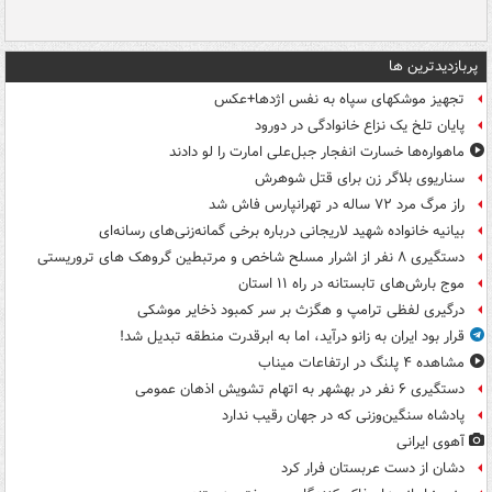
پربازدیدترین ها
تجهیز موشکهای سپاه به نفس اژدها+عکس
پایان تلخ یک نزاع خانوادگی در دورود
ماهواره‌ها خسارت انفجار جبل‌علی امارت را لو دادند
سناریوی بلاگر زن برای قتل شوهرش
راز مرگ مرد ۷۲ ساله در تهرانپارس فاش شد
بیانیه خانواده شهید لاریجانی درباره برخی گمانه‌زنی‌های رسانه‌ای
دستگیری ۸ نفر از اشرار مسلح شاخص و مرتبطین گروهک های تروریستی
موج بارش‌های تابستانه در راه ۱۱ استان
درگیری لفظی ترامپ و هگزث بر سر کمبود ذخایر موشکی
قرار بود ایران به زانو درآید، اما به ابرقدرت منطقه تبدیل شد!
مشاهده ۴ پلنگ در ارتفاعات میناب
دستگیری ۶ نفر در بهشهر به اتهام تشویش اذهان عمومی
پادشاه سنگین‌وزنی که در جهان رقیب ندارد
آهوی ایرانی
دشان از دست عربستان فرار کرد