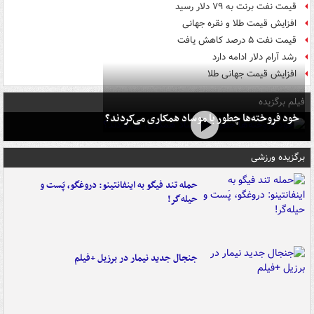
قیمت نفت برنت به ۷۹ دلار رسید
افزایش قیمت طلا و نقره جهانی
قیمت نفت ۵ درصد کاهش یافت
رشد آرام دلار ادامه دارد
افزایش قیمت جهانی طلا
فیلم برگزیده
خود فروخته‌ها چطور با موساد همکاری می‌کردند؟
برگزیده ورزشی
حمله تند فیگو به اینفانتینو: دروغگو، پَست‌ و
حیله‌گر!
جنجال جدید نیمار در برزیل +فیلم