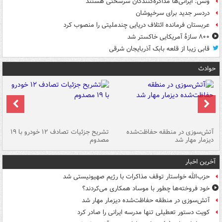
ونس: ایرانی‌ها مذاکره‌کنندگان سرسختی هستند
دردسر جدید برای سرخپوشان
عربستان فرمانده ائتلاف دریایی چندملیتی را منصوب کرد
۸۰۰ سازۀ آمریکایی خاکستر شد
قابی زیبا از قلعه بابک آذربایجان شرقی
حوادث
تصادف مرگبار در محور اهواز–شوش ۲
آتش‌سوزی در منطقه حفاظت‌شده
تشریح جزئیات تصادف ۱۲ خودرو با ۱۹
پا
دیزمار مهار شد
مصدوم
آخرین اخبار
حزب‌الله خواستار توقف مذاکرات با رژیم صهیونیستی شد
خود فروخته‌ها چطور با موساد همکاری می‌کردند؟
آتش‌سوزی در منطقه حفاظت‌شده دیزمار مهار شد
کویت دستور تعطیلی تنها مدرسه ایرانی را صادر کرد