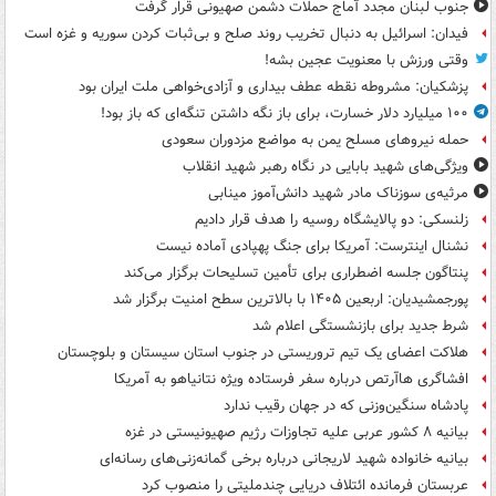
جنوب لبنان مجدد آماج حملات دشمن صهیونی قرار گرفت
فیدان: اسرائیل به دنبال تخریب روند صلح و بی‌ثبات کردن سوریه و غزه است
وقتی ورزش با معنویت عجین بشه!
پزشکیان: مشروطه نقطه عطف بیداری و آزادی‌خواهی ملت ایران بود
۱۰۰ میلیارد دلار خسارت، برای باز نگه داشتن تنگه‌ای که باز بود!
حمله نیروهای مسلح یمن به مواضع مزدوران سعودی
ویژگی‌های شهید بابایی در نگاه رهبر شهید انقلاب
مرثیه‌ی سوزناک مادر شهید دانش‌آموز مینابی
زلنسکی: دو پالایشگاه روسیه را هدف قرار دادیم
نشنال اینترست: آمریکا برای جنگ پهپادی آماده نیست
پنتاگون جلسه اضطراری برای تأمین تسلیحات برگزار می‌کند
پورجمشیدیان: اربعین ۱۴۰۵ با بالاترین سطح امنیت برگزار شد
شرط جدید برای بازنشستگی اعلام شد
هلاکت اعضای یک تیم تروریستی در جنوب استان سیستان و بلوچستان
افشاگری هاآرتص درباره سفر فرستاده ویژه نتانیاهو به آمریکا
پادشاه سنگین‌وزنی که در جهان رقیب ندارد
بیانیه ۸ کشور عربی علیه تجاوزات رژیم صهیونیستی در غزه
بیانیه خانواده شهید لاریجانی درباره برخی گمانه‌زنی‌های رسانه‌ای
عربستان فرمانده ائتلاف دریایی چندملیتی را منصوب کرد