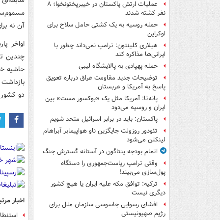
سابقه‌ای 
عملیات ارتش پاکستان در خیبرپختونخوا؛ ۸
مسموم‌سا
نفر کشته شدند
آن نه برا
حمله روسیه به یک کشتی حامل سلاح برای
اوکراین
اواخر پا
هیلاری کلینتون: ترامپ نمی‌داند چطور با
ایرانی‌ها مذاکره کند
چندین تن
حمله پهپادی به پالایشگاه لیبی
توضیحات جدید مقاومت عراق درباره تعویق
بازداشت 
پاسخ به آمریکا و عربستان
دو کشور م
پانه‌تا: آمریکا مثل یک «بوکسور مست» بین
ایران و روسیه می‌دود
پاکستان: باید در برابر اسرائیل متحد شویم
تئودور روزولت جایگزین ناو هواپیمابر آبراهام
لینکلن می‌شود
اتمام بودجه پنتاگون در آستانه گسترش جنگ
وقتی ترامپ ریاست‌جمهوری را دستگاه
پول‌سازی می‌بیند!
ترکیه: توافق مکه علیه ایران یا هیچ کشور
دیگری نیست
اخبار مرتب
افشای رسوایی جاسوسی سازمان ملل برای
رژیم صهیونیستی
استنطاق