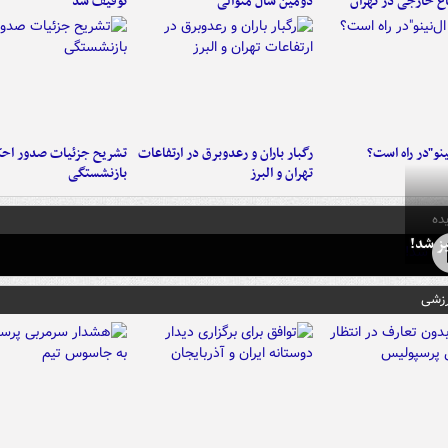
اع خارجی در تهران
دومین سال متوالی
توقیف شد
ینو"در راه است؟
رگبار باران و رعدوبرق در ارتفاعات
تشریح جزئیات صدور احک
تهران و البرز
بازنشستگی
ده
ز شد!
رزشی