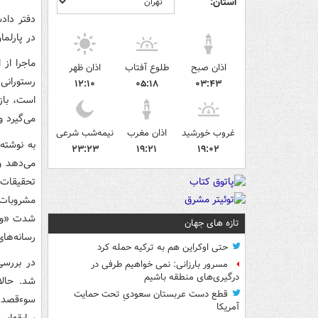
استان:
دفتر دادس
در پارلما
ماجرا از 
اذان صبح
طلوع آفتاب
اذان ظهر
رستورانی
۱۲:۱۰
۰۵:۱۸
۰۳:۴۳
است، باز
می‌گیرد و
غروب خورشید
اذان مغرب
نیمه‌شب شرعی
۲۳:۲۳
۱۹:۲۱
۱۹:۰۲
می‌دهد و
تحقیقات 
مشروبات 
شدت «وحش
تازه های جهان
رسانه‌های
حتی اوکراین هم به ترکیه حمله کرد
در بررسی
مسرور بارزانی: نمی خواهیم طرفی در
درگیری‌های منطقه باشیم
شد. حال
قطع دست عربستان سعودیِ تحت حمایت
سوءقصد ق
آمریکا