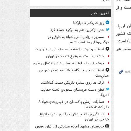
ه‌اند که
کنید
ست و از
آخرین اخبار
روز خبرنگار نامبارک!
 اروپا،
حتی اوکراین هم به ترکیه حمله کرد
یک کشور
مسرور بارزانی: نمی خواهیم طرفی در
اش نشده و به زعم بسیاری میزبان جام جهانی ۲۰۲۲ (قطر) است،
درگیری‌های منطقه باشیم
تند. هر
لحظه برخورد صاعقه به ساختمانی در نیویورک
هشدار نسبت به وفوع تندباد در تهران
خوشبینی بارسلونا به عملی شدن انتقال رودری
لحظه انفجار جایگاه CNG صحنه در دوربین
مداربسته
ترک ها روی ستاره بلژیکی دست گذاشتند
قطع دست عربستان سعودیِ تحت حمایت
آمریکا
عملیات ارتش پاکستان در خیبرپختونخوا؛ ۸
نفر کشته شدند
دستگیری باند جاعلان حرفه‌ای مدارک اتباع
خارجی در تهران
جاده‌های مشهد آماده میزبانی از زائران رضوی