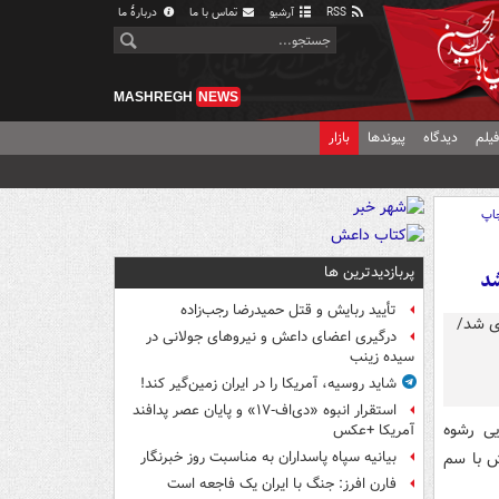
RSS
آرشیو
تماس با ما
دربارهٔ ما
MASHREGH
NEWS
یلم
دیدگاه
پیوندها
بازار
اپ
پربازدیدترین ها
شد
تأیید ربایش و قتل حمیدرضا رجب‌زاده
درگیری اعضای داعش و نیروهای جولانی در
سیده زینب
شاید روسیه، آمریکا را در ایران زمین‌گیر کند!
استقرار انبوه «دی‌اف‑۱۷» و پایان عصر پدافند
یی رشوه
آمریکا +عکس
ش با سم
بیانیه سپاه پاسداران به مناسبت روز خبرنگار
فارن افرز: جنگ با ایران یک فاجعه است