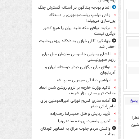
پرسپولیس
اتمام بودجه پنتاگون در آستانه گسترش جنگ
وقتی ترامپ ریاست‌جمهوری را دستگاه
پول‌سازی می‌بیند!
ترکیه: توافق مکه علیه ایران یا هیچ کشور
دیگری نیست
جهانگیر: آقای خرازی به دادگاه ویژه روحانیت
احضار شد
افشای رسوایی جاسوسی سازمان ملل برای
رژیم صهیونیستی
توافق برای برگزاری دیدار دوستانه ایران و
آذربایجان
ابراهیم صادقی سرمربی سایپا شد
تاکید وزارت خارجه بر لزوم روشن شدن ابعاد
جنایت تروریستی مزار شریف
پاسخ
آماده سازی ضریح نورانی امیرالمومنین برای
ایام پایانی صفر
تأیید ربایش و قتل حمیدرضا رجب‌زاده
طر!
آخرین وضعیت پرونده ساعدی‌نیا
اشون
واکنش مردم جنوب عراق به تصاویر کودکان
میناب