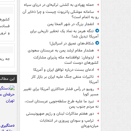
حمله پهپادی به کشتی ترکیه‌ای در دریای سیاه
سامانه موشکی پاتریوت چیست و چرا ذخایر آن
رو به اتمام است؟
کشورها
انفجار بزرگ در شهر المخا یمن
فسادست
تنگه هرمز به نماد یک تحقیر تاریخی برای
و ترور
آمریکا تبدیل شد!
شکاف‌های عمیق در اسرائیل!
هشدار مقام ارشد یمن به عربستان سعودی
اردوغان: توافقنامه مکه پذیرای مشارکت
جه ربط
کشورهای دوست است
ادعای بسنت درباره توافق ایران و آمریکا
تاثیرات منفی جنگ علیه ایران بر بازار کار
این مطالب
آمریکا
روبیو در رأس فشار حداکثری آمریکا برای تغییر
مسیر کوبا
نبرد ما علیه طرح سلطه‌جویی عربستان است،
نه مردم جنوب یمن
دور هفتم مذاکرات لبنان و رژیم صهیونیستی
ترامپ و سودای پیروزی در انتخابات
دستگیری ب
میان‌دوره‌ای