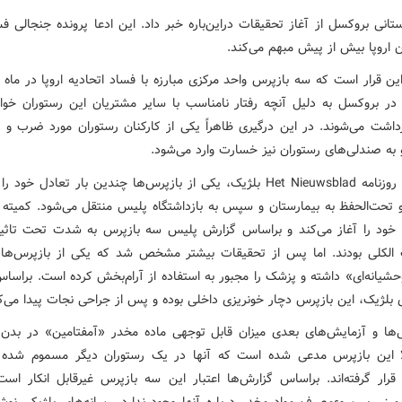
تانی بروکسل از آغاز تحقیقات دراین‌باره خبر داد. این ادعا پرونده جنجالی ف
ن اروپا بیش از پیش مبهم می‌کند.
این قرار است که سه بازپرس واحد مرکزی مبارزه با فساد اتحادیه اروپا در ماه ژ
 در بروکسل به دلیل آنچه رفتار نامناسب با سایر مشتریان این رستوران خوا
داشت می‌شوند. در این درگیری ظاهراً یکی از کارکنان رستوران مورد ضرب و ج
 به صندلی‌های رستوران نیز خسارت وارد می‌شود.
به نوشته روزنامه Het Nieuwsblad بلژیک، یکی از بازپرس‌ها چندین بار تعادل خ
 تحت‌الحفظ به بیمارستان و سپس به بازداشتگاه پلیس منتقل می‌شود. کمیته 
خود را آغاز می‌کند و براساس گزارش پلیس سه بازپرس به شدت تحت تاث
الکلی بودند. اما پس از تحقیقات بیشتر مشخص شد که یکی از بازپرس‌ها ر
یانه‌ای» داشته و پزشک را مجبور به استفاده از آرام‌بخش کرده است. براسا
 بلژیک، این بازپرس دچار خونریزی داخلی بوده و پس از جراحی نجات پیدا می‌ک
‌ها و آزمایش‌های بعدی میزان قابل توجهی ماده مخدر «آمفتامین» در بدن 
ا این بازپرس مدعی شده است که آنها در یک رستوران دیگر مسموم شده
رار گرفته‌اند. براساس گزارش‌ها اعتبار این سه بازپرس غیرقابل انکار اس