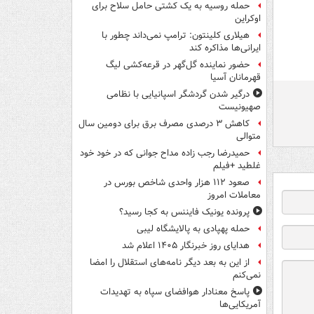
حمله روسیه به یک کشتی حامل سلاح برای
اوکراین
هیلاری کلینتون: ترامپ نمی‌داند چطور با
ایرانی‌ها مذاکره کند
حضور نماینده گل‌گهر در قرعه‌کشی لیگ
قهرمانان آسیا
درگیر شدن گردشگر اسپانیایی با نظامی
صهیونیست
کاهش ۳ درصدی مصرف برق برای دومین سال
متوالی
حمیدرضا رجب زاده مداح جوانی که در خود خود
غلطید +فیلم
صعود ۱۱۲ هزار واحدی شاخص بورس در
معاملات امروز
پرونده یونیک فایننس به کجا رسید؟
حمله پهپادی به پالایشگاه لیبی
هدایای روز خبرنگار ۱۴۰۵ اعلام شد
از این به بعد دیگر نامه‌های استقلال را امضا
نمی‌کنم
پاسخ معنادار هوافضای سپاه به تهدیدات
آمریکایی‌ها