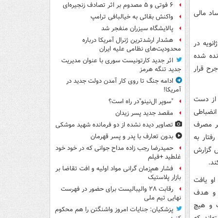
۶ فوتی و ۵ مصدوم بر اثر تصادف زنجیره‌ای
ساد مالی
واکنش بقائی به خیالبافی ترامپ
پالایشگاه سیزران منفجر شد
هشدار ارشدترین ژنرال آمریکا درباره
انویه در
محدودیت‌های نظامی علیه ایران
نده شده
اثر جدید کارتونیست سوری با عنوان مدیریت
رح قرار
جدید تنگه هرمز
ادامه جنگ تا روی کار آمدن دولت جدید در
آمریکا!
ود را از دست
"سوپر ال‌نینو"در راه است؟
انضباطی
مقصد جدید پسر زیدان
یر مصرف
تصاویر دیده‌ نشده از دو فرمانده شهید موشکی
فتار به
بدون تعارف با پدر و پسر قهرمان
حمیدرضا رجب زاده مداح جوانی که در خود خود
س گزارش
غلطید +فیلم
ند.
فشار هم‌زمان گرانی مواد اولیه و افت تقاضا بر
بازار پلاستیک
او یافت
رقابت ۲۸ والیبالیست برای حضور در فهرست
 و هدف
نهایی تیم ملی
ت و هیچ
پزشکیان: جنایات امروز واشنگتن را هم محکوم