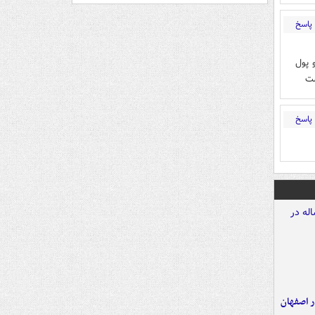
پاسخ
و پول
ست
پاسخ
ده ۸ ساله در اصفهان