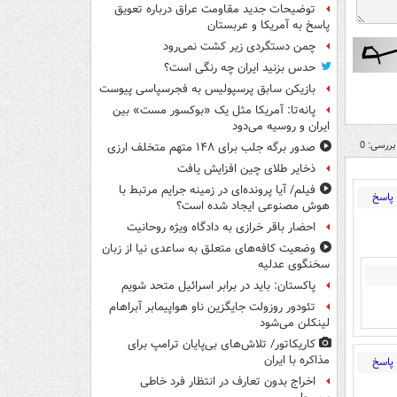
توضیحات جدید مقاومت عراق درباره تعویق
پاسخ به آمریکا و عربستان
چمن دستگردی زیر کشت نمی‌رود
حدس بزنید ایران چه رنگی است؟
بازیکن سابق پرسپولیس به فجرسپاسی پیوست
پانه‌تا: آمریکا مثل یک «بوکسور مست» بین
ایران و روسیه می‌دود
بررسی: 0
صدور برگه جلب برای ۱۴۸ متهم متخلف ارزی
ذخایر طلای چین افزایش یافت
فیلم/ آیا پرونده‌ای در زمینه جرایم مرتبط با
پاسخ
هوش مصنوعی ایجاد شده است؟
احضار باقر خرازی به دادگاه ویژه روحانیت
وضعیت کافه‌های متعلق به ساعدی نیا از زبان
سخنگوی عدلیه
پاکستان: باید در برابر اسرائیل متحد شویم
تئودور روزولت جایگزین ناو هواپیمابر آبراهام
لینکلن می‌شود
کاریکاتور/ تلاش‌های بی‌پایان ترامپ برای
مذاکره با ایران
پاسخ
اخراج بدون تعارف در انتظار فرد خاطی