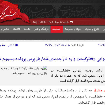
شنبه ۱۷ مرداد ۱۴۰۵ -
Aug 8 2026
ی
دفاع و امنیت
جهاد و مقاومت
حسینیه
فرهنگ و هنر
جامعه
اقتصاد
عکس و ف
1579
تاریخ انتشار:
۱۰ اسفند ۱۴۰۲ - ۲۰:۳۰
۹ نظر
چ
ایی «قطرگیت» وارد فاز جدیدی شد/ بازپرس پرونده مسموم 
 ارشد پرونده رسوایی «قطرگیت» در
 اروپا، مدعی شد که به همراه دو نفر از
ش هدف سوءقصد قرار گرفته است.
ش مشرق
به نقل از بروکسل‌سیگنال، یکی از بازپرس‌های ارشد پرونده رسوا
 «قطرگیت» با متهمانی از پارلمان اروپا، مدعی شد که او و دو تن از همکاران
صد قرار گرفته‌اند.