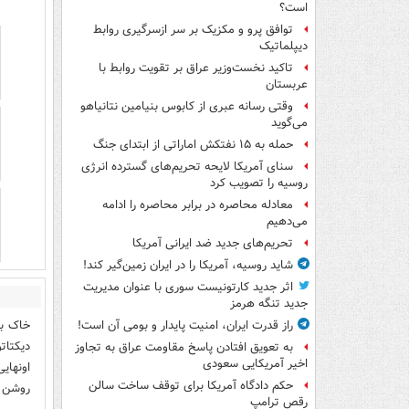
است؟
توافق پرو و مکزیک بر سر ازسرگیری روابط
دیپلماتیک
تاکید نخست‌وزیر عراق بر تقویت روابط با
عربستان
وقتی رسانه عبری از کابوس بنیامین نتانیاهو
می‌گوید
حمله به ۱۵ نفتکش‌ اماراتی از ابتدای جنگ
سنای آمریکا لایحه تحریم‌های گسترده انرژی
روسیه را تصویب کرد
معادله محاصره در برابر محاصره را ادامه
می‌دهیم
تحریم‌های جدید ضد ایرانی آمریکا
شاید روسیه، آمریکا را در ایران زمین‌گیر کند!
اثر جدید کارتونیست سوری با عنوان مدیریت
جدید تنگه هرمز
خاک بر
راز قدرت ایران، امنیت پایدار و بومی آن است!
دیکتات
به تعویق افتادن پاسخ مقاومت عراق به تجاوز
اخیر آمریکایی سعودی
اونهای
حکم دادگاه آمریکا برای توقف ساخت سالن
روشن 
رقص ترامپ