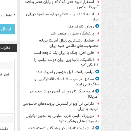
استقرار انبوه «دی‌اف‑۱۷» و پایان عصر پدافند
آمریکا +عکس
ادامه ادعاهای سنتکام درباره محاصره دریایی
*
لطفا عدد م
ایران
رویای ائتلاف مکه
پالایشگاه سیزران منفجر شد
هشدار ارشدترین ژنرال آمریکا درباره
محدودیت‌های نظامی علیه ایران
نظرات
فارن افرز: جنگ با ایران یک فاجعه است
آتلانتیک: تاب‌آوری ایران دولت ترامپ را
غافلگیر کرد
ترامپ باعث افول هژمونی آمریکا شد!
قطر فس
سندرز: ترامپ نماد فساد، اقتدارگرایی و
جنگ‌طلبی است!
ادامه جنگ تا روی کار آمدن دولت جدید در
آمریکا!
نگرانی تل‌آویو از گسترش پرونده‌های جاسوسی
مرتبط با ایران
نیویورک تایمز: غرب تمایلی به تجهیز اوکراین
به موشک‌های رهگیر ندارد
آیا از نفوذ نتانیاهو در واشنگتن کاسته شده
آمفتام