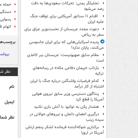
تحلیلگر یمنی: تحرکات سعودی‌ها به دقت
حمله مسلحانه و قتل ۲
رصد می‌شود
دستگیری ۱۹ هلندی به دلیل اعتراض علیه جنا
اقدام ۱۱ سناتور آمریکایی برای توقف جنگ
رسوایی 
علیه ایران
اتهام 
دعوت مجدد عربستان از نخست‌وزیر عراق برای
سفر به ریاض
برچسب‌ها
پدیده اسرائیلی‌هایی که برای ایران جاسوسی
می‌کنند، پایان ندارد!
بروکس
مقام سابق صهیونیست: عربستان ببر کاغذی
است
بازتاب «پیمان دفاعی مکه» در رسانه‌های
نظر شم
ترکیه
کدام فرضیات واشنگتن درباره جنگ با ایران
نام
اشتباه از کار درآمد
پنتاگون دسترسی وزیر سابق نیروی هوایی
آمریکا را قطع کرد
ایمیل
هشدار پکن به توکیو: با آتش بازی نکنید
درگیری اعضای داعش و نیروهای جولانی در
نظر شما 
سیده زینب
برکناری شوکه‌کننده فرمانده لشکر پنجم ارتش
آمریکا در اروپا