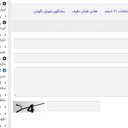
ایران
تخابات 11 اسفند
هادی طحان نظیف
سخنگوی شورای نگهبان
پ
پ
کردن
تکرا
ت
علیه
ح
خارج
گ
بنزی
گ
مکه
و
خاطر
ع
ن
نکون
د