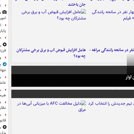
جان باختند
ت
ه
امور
ا
پایا
ص
ر
فر در سانحه رانندگی مراغه -
عامل افزایش قبوض آب و برق برخی مشترکان
فرزن
چه بود؟
و
ج
جهان
آوار
م
عامل
س
هرم
ض
نظار
ح
قانو
م
وزار