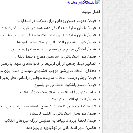
اخبار مرتبط
فیلم/ دعوت حسن روحانی برای شرکت در انتخابات
فیلم/ طحان نظیف: ۴۰۰ نفر دهه هفتادی تایید صلاحیت شدند
فیلم/ طحان نظیف: قانون انتخابات ما حداقل ها را در نظر می‌
فیلم/ شور و هیجان انتخاباتی در ستادهای نامزدها
فیلم/ آمادگی مردم برای حضور در پایه صندوق‌های رای
فیلم/ شور انتخاباتی در سرزمین مفرغ و بلوط دلفان
تصاویر دیدار جمعی از رأی اولی‌ها و خانواده‌های شهدا با رهبر 
دهقان: انتخابات پرشور موجب خشنودی دوستان ملت ایران می
فیلم/ روش درست انتخاب نماینده مجلس براساس نظر رهبر 
فیلم/ تجمع باشکوه انتخاباتی در یاسوج
پیام ویدئویی قالیباف دربارۀ فهرست جبهۀ انقلاب
فیلم/ نامزدتو انتخاب کردی؟
تبلیغات نامزدهای انتخابات ۸ صبح پنجشنبه به پایان می‌رسد
فیلم/ شوروحالِ انتخاباتی در الشترِ لرستان
فیلم/ لحظۀ ورود قالیباف به همایش بزرگ نیروهای انقلاب
عکس/ شور انتخاباتی در کهگیلویه و بویراحمد