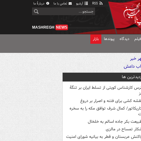
RSS
آرشیو
تماس با ما
دربارهٔ ما
MASHREGH
NEWS
یلم
دیدگاه
پیوندها
بازار
زدیدترین ها
رس کارشناس کویتی از تسلط ایران بر تنگۀ
ز
قشه کشی برای فتنه و اصرار بر دروغ
اریکاتور/ کمال شرف توافق مکه را به سخره
ت
بیعت بکر جاده اسالم به خلخال
کار تمساح در مالزی
اکنش عربستان و قطر به بیانیه شورای امنیت