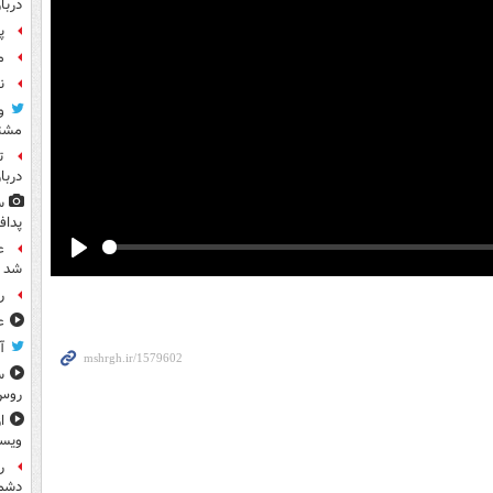
دربا
پ
م
ن
و
مشتر
ت
دربا
س
پداف
ع
Play
شد
رو
ع
آ
س
روس
ا
ویس
ر
دشم