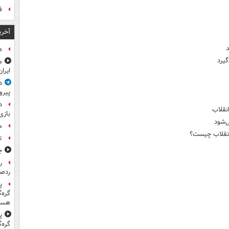
ف
آخری
ه
گیرد
م
ایرا
د
پیرو
د
انقلاب
بازی
‌شود
م
انقلاب چیست؟
ت
ج
ر
ردص
پ
گره‌
هست
پ
گره‌