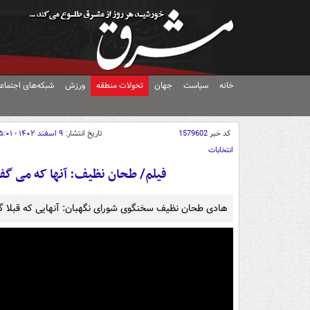
خانه
سیاست
جهان
تحولات منطقه
ورزش
شبکه‌های اجتماع
کد خبر
1579602
تاریخ انتشار:
۹ اسفند ۱۴۰۲ - ۱۵:۰۱
انتخابات
فیلم/ طحان نظیف: آنها که می گفت
هادی طحان نظیف سخنگوی شورای نگهبان: آنهایی که قبلا گفت