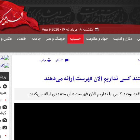
یکشنبه ۱۸ مرداد ۱۴۰۵ -
Aug 9 2026
ی
دفاع و امنیت
جهاد و مقاومت
حسینیه
فرهنگ و هنر
جامعه
اقتصاد
عکس و ف
۲ نظر
چاپ
پربا
ند کسی نداریم الان فهرست‌ ارائه می‌دهند
ت
هرم
ه بودند کسی را نداریم الان فهرست‌های متعددی ارائه می‌کنند.
ن
ک
گرف
ط
ش
و