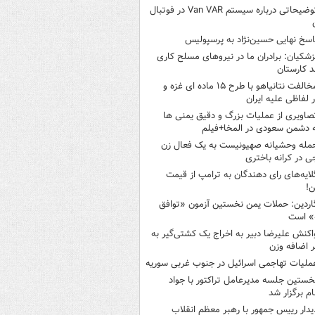
توضیحاتی درباره سیستم Van VAR در فوتبال
اسخ نهایی حسین‌نژاد به پرسپولیس
زشکیان: برادران ما در نیروهای مسلح کاری
د کارستان
مخالفت نتانیاهو با طرح ۱۵ ماده ای غزه و
ر لفاظی علیه ایران
صاویری از عملیات بزرگ و دقیق یمنی ها
 دشمن سعودی در المخا+فیلم
مله وحشیانه صهیونیست به یک فعال زن
ی در کرانه باختری
لایه‌های رای دهندگان به ترامپ از قیمت
ن!
اردین: حملات یمن نخستین آزمون «توافق
» است
اکنش علیرضا دبیر به اخراج یک کشتی‌گیر به
 اضافه وزن
ملیات تهاجمی اسرائیل در جنوب غربی سوریه
خستین جلسه مدیرعامل تراکتور با جواد
ام برگزار شد
یدار رییس جمهور با رهبر معظم انقلاب