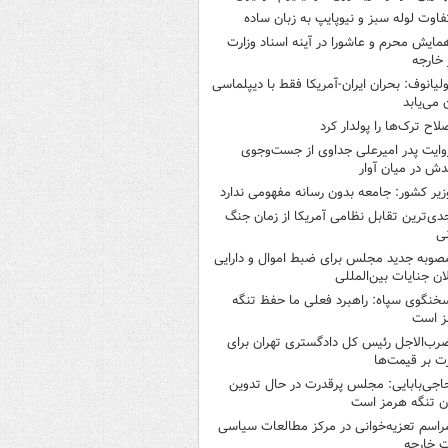
فاوت لوله سبز و نیوپایپ به زبان ساده
مایش محرم و عاشورا در آینه اسناد وزارت
 خارجه
ولیانوف: بحران ایران-آمریکا فقط با دیپلماسی
ن می‌یابد
لاح ترک‌ها را پولدار کرد
وایت پدر امیرعلی جداوی از جست‌وجوی
دش در میان آوار
زیر کشور: جامعه بدون رسانه مفهومی ندارد
دی‌ترین تقابل نظامی آمریکا از زمان جنگ
ی
صوبه جدید مجلس برای ضبط اموال و دارایی
ان جنایات بین‌المللی
خنگوی سپاه: راهبرد فعلی ما حفظ تنگه
ز است
رب‌الاجل رئیس کل دادگستری تهران برای
ت بر قیمت‌ها
اجی‌بابایی: مجلس پرقدرت در حال تدوین
ن تنگه هرمز است
راسم تعزیه‌خوانی در مرکز مطالعات سیاسی
ت خارجه