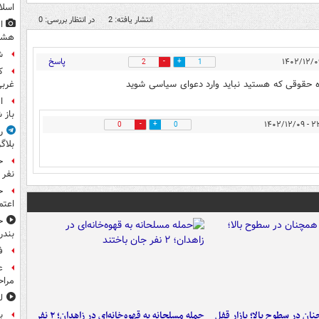
اسلا
انتشار یافته: 2
در انتظار بررسی: 0
ا
هشت
ش
پاسخ
2
1
 حقوقی که هستید نباید وارد دعوای سیاسی شوید
غرب
ا
باز 
۲۳:۳۸ 
0
0
ر
بلاگ
نفر 
ح
اعتم
ح
بندر
ف
ع
مراح
ل
ن در سطوح بالا؛ بازار قفل
حمله مسلحانه به قهوه‌خانه‌ای در زاهدان؛ ۲ نفر
ب