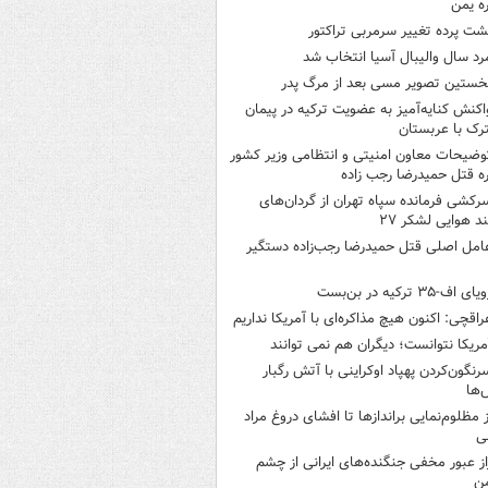
ره یمن
شت پرده تغییر سرمربی تراکتور
رد سال والیبال آسیا انتخاب شد
خستین تصویر مسی بعد از مرگ پدر
اکنش کنایه‌آمیز به عضویت ترکیه در پیمان
ک با عربستان
وضیحات معاون امنیتی و انتظامی وزیر کشور
ره قتل حمیدرضا رجب زاده
رکشی فرمانده سپاه تهران از گردان‌های
ند هوایی لشکر ۲۷
امل اصلی قتل حمیدرضا رجب‌زاده دستگیر
یای اف-۳۵ ترکیه در بن‌بست
راقچی: اکنون هیچ مذاکره‌ای با آمریکا نداریم
مریکا نتوانست؛ دیگران هم نمی توانند
رنگون‌کردن پهپاد اوکراینی با آتش رگبار
‌ها
ز مظلوم‌نمایی براندازها تا افشای دروغ مراد
ی
از عبور مخفی جنگنده‌های ایرانی از چشم
ن