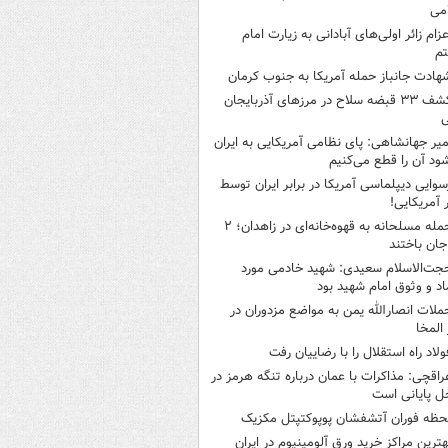
می
عزام زائر اولی‌های آبادانی به زیارت امام
م
هادت جانباز حمله آمریکا به جنوب کرمان
کشف ۳۳ قبضه سلاح در مرزهای آذربایجان
ی
میر جهانشاهی: پای نظامی آمریکایی به ایران
شود آن را قطع می‌کنیم
سوایی دیپلماسی آمریکا در برابر ایران توسط
ر آمریکایی!
حمله مسلحانه به قهوه‌خانه‌ای در زاهدان؛ ۲
جان باختند
جت‌الاسلام سعیدی: شهید خادمی مورد
اد و وثوق امام شهید بود
ملات انصارالله یمن به مواضع مزدوران در
 المخا
ولاد راه استقلال را با رضاییان رفت
راقچی: مذاکرات با عمان درباره تنگه هرمز در
ل پایانی است
حظه فوران آتشفشان پوپوکتپتل مکزیک
هترین مراکز خرید ورق آلومینیوم در ایران