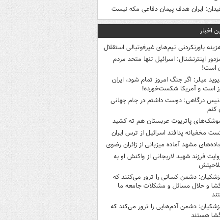
یدان: ایران هدف پیمان دفاعی مکه نیست
ن اخبار
زینه باورنکردنی تیم‌های غیرفوتبالی استقلال
زدور اینترنشنال: اسرائیل تنها متحد مردم
ن است!
یوید میلر: اگر جنگ امروز تمام شود، ایران
ز است و آمریکا شکست‌خورده!
نیس درگاهی: دوست داشتم در جام جهانی
 کنم
وشک‌های پاتریوت عربستان هم ته‌ کشید
ست مخفیانه پدافند اسرائیل از ترس ایران
اده‌های مشهد آماده میزبانی از زائران رضوی
وایت فرزند شهید لاریجانی از واکنش او به
لاحیتش
زشکیان: دشمن کسانی را ترور می‌کنند که
گشا و حلال مسائل و مشکلات جامعه ما
ند
زشکیان: دشمن آدم‌هایی را ترور می‌کند که
گشا هستند