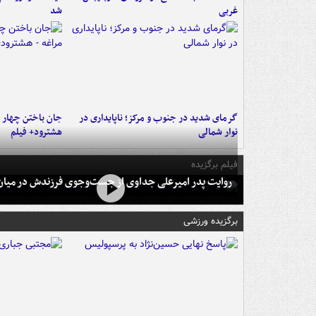
غربی
شد
گرمای شدید در جنوب و مرکز؛ ناپایداری در
جان باختن چهار ن
نوار شمالی
هشترود+ فیلم
فیلم برگزیده
روایت پدر امیرعلی جداوی از جست‌وجوی فرزندش در میان 
برگزیده ورزشی