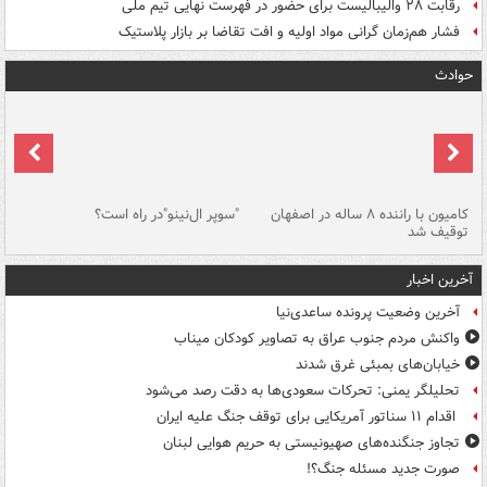
رقابت ۲۸ والیبالیست برای حضور در فهرست نهایی تیم ملی
فشار هم‌زمان گرانی مواد اولیه و افت تقاضا بر بازار پلاستیک
حوادث
۱ خودرو با ۱۹
کامیون با راننده ۸ ساله در اصفهان
"سوپر ال‌نینو"در راه است؟
رگ
توقیف شد
ته
آخرین اخبار
آخرین وضعیت پرونده ساعدی‌نیا
واکنش مردم جنوب عراق به تصاویر کودکان میناب
خیابان‌های بمبئی غرق شدند
تحلیلگر یمنی: تحرکات سعودی‌ها به دقت رصد می‌شود
اقدام ۱۱ سناتور آمریکایی برای توقف جنگ علیه ایران
تجاوز جنگنده‌های صهیونیستی به حریم هوایی لبنان
صورت جدید مسئله جنگ؟!