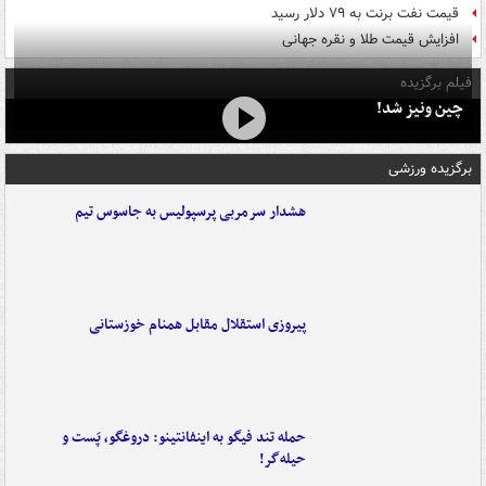
قیمت نفت برنت به ۷۹ دلار رسید
افزایش قیمت طلا و نقره جهانی
فیلم برگزیده
چین ونیز شد!
برگزیده ورزشی
هشدار سرمربی پرسپولیس به جاسوس تیم
پیروزی استقلال مقابل همنام خوزستانی
حمله تند فیگو به اینفانتینو: دروغگو، پَست‌ و
حیله‌گر!