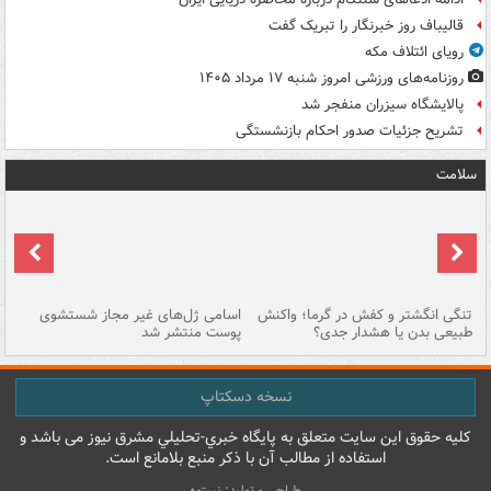
قالیباف روز خبرنگار را تبریک گفت
رویای ائتلاف مکه
روزنامه‌های ورزشی امروز ‌شنبه ۱۷ مرداد ۱۴۰۵
پالایشگاه سیزران منفجر شد
تشریح جزئیات صدور احکام بازنشستگی
سلامت
تنگی انگشتر و کفش در گرما؛ واکنش
اسامی ژل‌های غیر مجاز شستشوی
مر
طبیعی بدن یا هشدار جدی؟
پوست منتشر شد
نسخه دسکتاپ
کليه حقوق اين سايت متعلق به پایگاه خبري-تحليلي مشرق نيوز می باشد و
استفاده از مطالب آن با ذکر منبع بلامانع است.
طراحی و تولید: نستوه