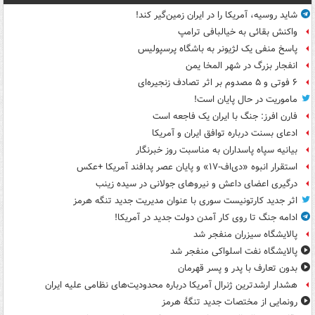
شاید روسیه، آمریکا را در ایران زمین‌گیر کند!
واکنش بقائی به خیالبافی ترامپ
پاسخ منفی یک لژیونر به باشگاه پرسپولیس
انفجار بزرگ در شهر المخا یمن
۶ فوتی و ۵ مصدوم بر اثر تصادف زنجیره‌ای
ماموریت در حال پایان است!
فارن افرز: جنگ با ایران یک فاجعه است
ادعای بسنت درباره توافق ایران و آمریکا
بیانیه سپاه پاسداران به مناسبت روز خبرنگار
استقرار انبوه «دی‌اف‑۱۷» و پایان عصر پدافند آمریکا +عکس
درگیری اعضای داعش و نیروهای جولانی در سیده زینب
اثر جدید کارتونیست سوری با عنوان مدیریت جدید تنگه هرمز
ادامه جنگ تا روی کار آمدن دولت جدید در آمریکا!
پالایشگاه سیزران منفجر شد
پالایشگاه نفت اسلواکی منفجر شد
بدون تعارف با پدر و پسر قهرمان
هشدار ارشدترین ژنرال آمریکا درباره محدودیت‌های نظامی علیه ایران
رونمایی از مختصات جدید تنگۀ هرمز