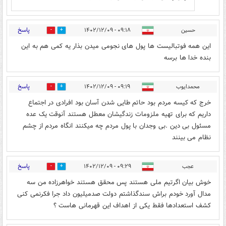
پاسخ
حسین
۰۹:۱۸ - ۱۴۰۲/۱۲/۰۹
2
2
این همه فوتبالیست ها پول های نجومی میدن بذار یه کمی هم به این
بنده خدا ها برسه
پاسخ
محمدایوب
۰۹:۱۹ - ۱۴۰۲/۱۲/۰۹
0
10
خرج که کیسه مردم بود حاتم طایی شدن آسان بود افرادی در اجتماع
داریم که برای تهیه ملزومات زندگیشان معطل هستند آنوقت یک عده
مسئول بی دین .بی وجدان با پول مردم چه میکنند انگاه مردم از چشم
نظام می بینند
پاسخ
عجب
۰۹:۲۹ - ۱۴۰۲/۱۲/۰۹
0
3
خوش بیان اگرتیم ملی هستند پس محقق هستند خواهرزاده من سه
مدال آورد خودم براش سندگذاشتم دولت صدمیلیون داد جرا فکرنمی کنی
کشف استعدادها فقط یکی از اهداف این قهرمانی هاست ؟