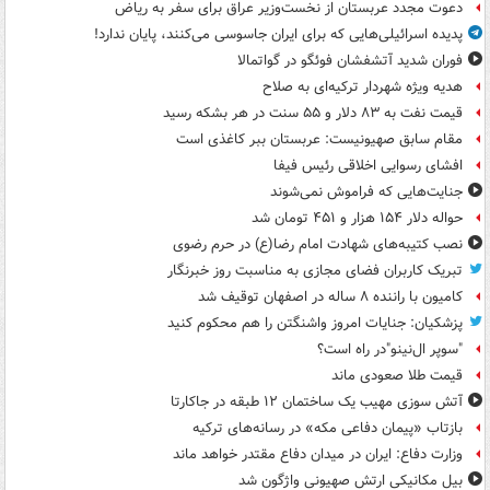
دعوت مجدد عربستان از نخست‌وزیر عراق برای سفر به ریاض
پدیده اسرائیلی‌هایی که برای ایران جاسوسی می‌کنند، پایان ندارد!
فوران شدید آتشفشان فوئگو در گواتمالا
هدیه ویژه شهردار ترکیه‌ای به صلاح
قیمت نفت به ۸۳ دلار و ۵۵ سنت در هر بشکه رسید
مقام سابق صهیونیست: عربستان ببر کاغذی است
افشای رسوایی اخلاقی رئیس فیفا
جنایت‌هایی که فراموش نمی‌شوند
حواله دلار ۱۵۴ هزار و ۴۵۱ تومان شد
نصب کتیبه‌های شهادت امام رضا(ع) در حرم رضوی
تبریک کاربران فضای مجازی به مناسبت روز خبرنگار
کامیون با راننده ۸ ساله در اصفهان توقیف شد
پزشکیان: جنایات امروز واشنگتن را هم محکوم کنید
"سوپر ال‌نینو"در راه است؟
قیمت طلا صعودی ماند
آتش سوزی مهیب یک ساختمان ۱۲ طبقه در جاکارتا
بازتاب «پیمان دفاعی مکه» در رسانه‌های ترکیه
وزارت دفاع: ایران در میدان دفاع مقتدر خواهد ماند
بیل مکانیکی ارتش صهیونی واژگون شد