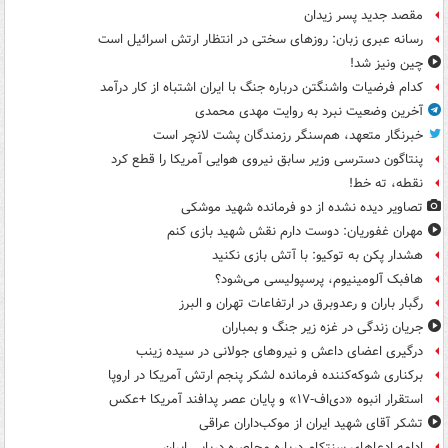
مقصد جدید پسر زیدان
رسانه عبری زبان: روزهای سختی در انتظار ارتش اسرائیل است
چین ونیز شد!
کدام فرضیات واشنگتن درباره جنگ با ایران اشتباه از کار درآمد
آخرین وضعیت نبرد به روایت مهدی محمدی
خبرنگار متعهد، هم‌سنگر رزمندگان پشت لانچر است
پنتاگون دسترسی وزیر سابق نیروی هوایی آمریکا را قطع کرد
نقطه، ته خط!
تصاویر دیده‌ نشده از دو فرمانده شهید موشکی
مهران غفوریان: دوست دارم نقش شهید بازی کنم
هشدار پکن به توکیو: با آتش بازی نکنید
هافبک آلومینیوم، پرسپولیسی می‌شود؟
رگبار باران و رعدوبرق در ارتفاعات تهران و البرز
جریان زندگی در غزه زیر جنگ و بمباران
درگیری اعضای داعش و نیروهای جولانی در سیده زینب
برکناری شوکه‌کننده فرمانده لشکر پنجم ارتش آمریکا در اروپا
استقرار انبوه «دی‌اف‑۱۷» و پایان عصر پدافند آمریکا +عکس
تشکر آقای شهید ایران از موکب‌داران عراقی
ادامه ادعاهای سنتکام درباره محاصره دریایی ایران