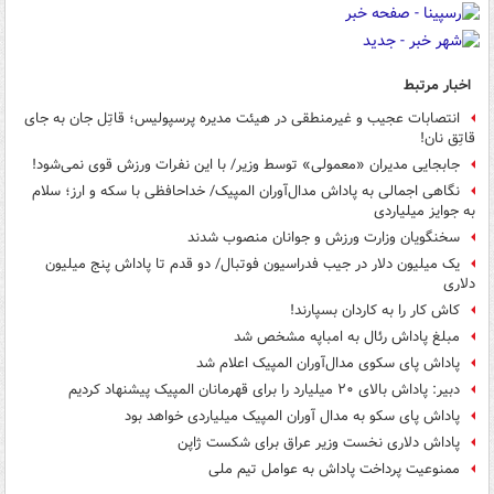
اخبار مرتبط
انتصابات عجیب و غیرمنطقی در هیئت مدیره پرسپولیس؛ قاتِل جان به جای
قاتِق نان!
جابجایی مدیران «معمولی» توسط وزیر/ با این نفرات ورزش قوی نمی‌شود!
نگاهی اجمالی به پاداش مدال‌آوران المپیک/ خداحافظی با سکه و ارز؛ سلام
به جوایز میلیاردی
سخنگویان وزارت ورزش و جوانان منصوب شدند
یک میلیون دلار در جیب فدراسیون فوتبال/ دو قدم تا پاداش پنج میلیون
دلاری
کاش کار را به کاردان بسپارند!
مبلغ پاداش رئال به امباپه مشخص شد
پاداش پای سکوی مدال‌آوران المپیک اعلام شد
دبیر: پاداش بالای ۲۰ میلیارد را برای قهرمانان المپیک پیشنهاد کردیم
پاداش پای سکو به مدال آوران المپیک میلیاردی خواهد بود
پاداش دلاری نخست وزیر عراق برای شکست ژاپن
ممنوعیت پرداخت پاداش به عوامل تیم ملی