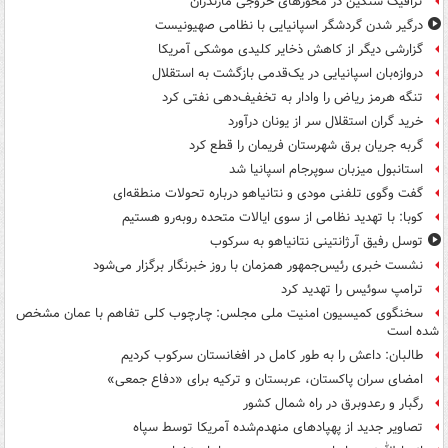
ترافیک سنگین در محورهای خروجی مازندران
درگیر شدن گردشگر اسپانیایی با نظامی صهیونیست
گزارشی دیگر از کاهش ذخایر کلیدی موشکی آمریکا
دروازه‌بان اسپانیایی در یک‌قدمی بازگشت به استقلال
تنگه هرمز ریاض را وادار به تخفیف‌دهی نفتی کرد
خرید گران استقلال سر از یونان درآورد
گربه جریان برق شهرستان فریمان را قطع کرد
استانبول میزبان سوپرجام اسپانیا شد
گفت وگوی تلفنی مودی و نتانیاهو درباره تحولات منطقه‌ای
کوبا: با تهدید نظامی از سوی ایالات متحده روبه‌رو هستیم
توسل رفیق آرژانتینی نتانیاهو به سرکوب
نشست خبری رئیس‌جمهور همزمان با روز خبرنگار برگزار می‌شود
ترامپ سوئیس را تهدید کرد
سخنگوی کمیسیون امنیت ملی مجلس: چارچوب کلی تفاهم با عمان مشخص
شده است
طالبان: داعش را به طور کامل در افغانستان سرکوب کردیم
امضای سران پاکستان، عربستان و ترکیه برای «دفاع جمعی»
رگبار و رعدوبرق در راه شمال کشور
تصاویر جدید از پهپادهای منهدم‌شده آمریکا توسط سپاه