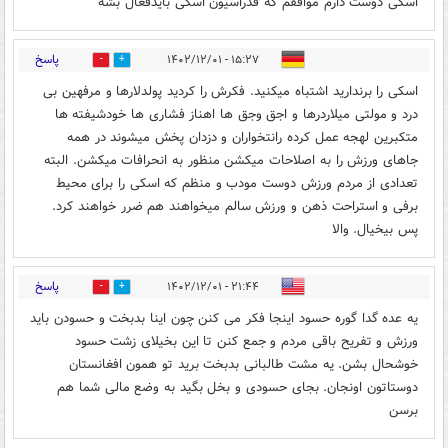
اسکی دوست دارم موافقم که فدراسیون اسکی بایدفعال بشه
پاسخ
۱۵:۲۷ - ۱۴۰۲/۱۲/۰۱
13
3
اسکی را برندارید اشتباه میکنید. فکرش را کردید پولدلارها و مرفهین بی
درد و مولتی میلاردرها و اجق وجق ها اهناز فشاری ها خودشیفته ها
متکبرین لهجه عمل کرده رانتخواران و دزدان پخش میشوند در همه
جاهای ورزش را به اصلاحات میکشن منظور به انحرافات میکشن. البته
تعدادی از مردم ورزش دوست مودب و منظم که اسکی را برای محیط
برفی و استراحت ذهن و ورزش سالم میخواهند هم ضرر خواهند کرد.
پس بیخیال. والا
پاسخ
۲۱:۴۴ - ۱۴۰۲/۱۲/۰۱
1
4
یه عده گدا گوره حسود اینجا فکر می کنن چون اینا بدبخت و حسودن باید
ورزش و تفریح باقی مردم و جمع کنن تا این بخیلای زشت حسود
خوشحال بشن. یه مشت طالبانی بدبخت برید تو همون افغانستان
دوستاتون اونجان. بجای حسودی و بخل بگید به وضع مالی شما هم
برسن