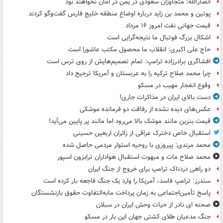
انصارالله: متجاوزان سعودی در یمن در امان نخواهند بود
پوتین و محمد بن زاید درباره اوضاع منطقه خلیج فارس گفت‌وگو کردند
قیمت جهانی نفت امروز ۱۶ مرداد
اشکال بزرگ فوتبال ما نتیجه‌گرایی است
حاج علی اکبری: انقلاب ما محصول مکتب عاشورا است
افشاگری برادرزاده ترامپ: تمام تصمیم‌هایش از روی ترس است
چرا محمد صلاح ترکیه را به عربستان و آمریکا ترجیح داد
وقوع انفجار مهیب در مسکو
دست بالای ایران در مذاکرات جاری!
عکس‌های دیده نشده از رفاقت دو فرمانده‌ موشکی
قیمت بنزین مانند موشک بالا می‌رود اما مانند پر پایین می‌آید!
استقبال خاص دخترک عراقی از زائران اربعین حسینی
محمد مرندی: پیروزی با روحیه استوار مردمی حاصل شده
محمد صلاح مات و مبهوت استقبال هواداران ترابزون اسپور
دو راهی دردناک ترامپ برای خروج از جنگ ایران
سندرز: ترامپ فاسد، آمریکا را وارد یک جنگ فاجعه بار کرده است
پاسخ تأمین‌اجتماعی به زمان پرداخت مابه‌التفاوت حقوق بازنشستگان
صحنه ای نادر از حیات وحش ایران در سبلان
جنگ مدعیان طلای کشتی جهان این بار در مسکو