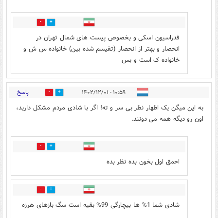
1
33
فدراسیون اسکی و بخصوص پیست های شمال تهران در
انحصار و بهتر از انحصار (تقیسم شده بین) خانواده س ش و
خانواده ک است و بس
پاسخ
۱۰:۵۹ - ۱۴۰۲/۱۲/۰۱
36
7
به این میگن یک اظهار نظر بی سر و ته! اگر با شادی مردم مشکل دارید،
اون رو دیگه همه می دونند.
4
14
احمق اول بخون بده نظر بده
18
22
شادی شما 1% ها بیچارگی 99% بقیه است سگ بازهای هرزه