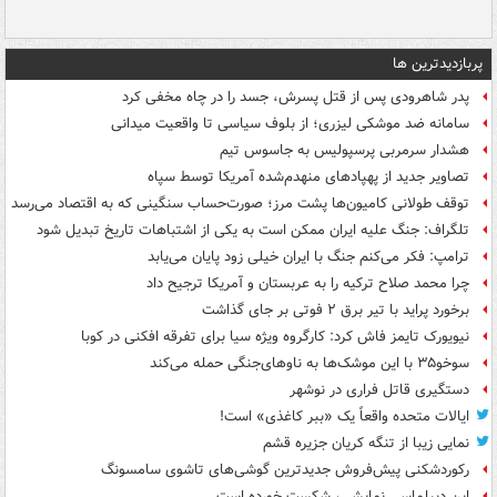
پربازدیدترین ها
پدر شاهرودی پس از قتل پسرش، جسد را در چاه مخفی کرد
سامانه ضد موشکی لیزری؛ از بلوف سیاسی تا واقعیت میدانی
هشدار سرمربی پرسپولیس به جاسوس تیم
تصاویر جدید از پهپادهای منهدم‌شده آمریکا توسط سپاه
توقف طولانی کامیون‌ها پشت مرز؛ صورت‌حساب سنگینی که به اقتصاد می‌رسد
تلگراف: جنگ علیه ایران ممکن است به یکی از اشتباهات تاریخ تبدیل شود
ترامپ: فکر می‌کنم جنگ با ایران خیلی زود پایان می‌یابد
چرا محمد صلاح ترکیه را به عربستان و آمریکا ترجیح داد
برخورد پراید با تیر برق ۲ فوتی بر جای گذاشت
نیویورک تایمز فاش کرد: کارگروه ویژه سیا برای تفرقه افکنی در کوبا
سوخو۳۵ با این موشک‌ها به ناوهای‌جنگی حمله می‌کند
دستگیری قاتل فراری در نوشهر
ایالات متحده واقعاً یک «ببر کاغذی» است!
نمایی زیبا از تنگه کریان جزیره قشم
رکوردشکنی پیش‌فروش جدیدترین گوشی‌های تاشوی سامسونگ
این دیپلماسی نمایشی، شکست خورده است