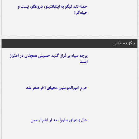
حمله تند فیگو به اینفانتینو: دروغگو، پَست‌ و
حیله‌گر!
برگزیده عکس
پرچم سیاه بر فراز گنبد حسینی همچنان در اهتزاز
است
حرم امیرالمومنین محیای آخر صفر شد
حال و هوای سامرا بعد از ایام اربعین