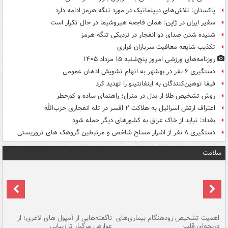
پاکستان: تلاش‌های دیپلماتیک در مورد تنگه هرمز ادامه دارد
سفیر ایران در ژاپن: همان فاجعه هیروشیما در حال تکرار است
شنیده شدن صدای دو انفجار در نزدیکی تنگه هرمز
تکذیب شایعه معافیت سربازان فراری
روزنامه‌های ورزشی امروز پنج‌شنبه ۱۵ مرداد ۱۴۰۵
دستگیری ۶ نفر در بهشهر به اتهام تشویش اذهان عمومی
فیفا توهین‌کنندگان به اینفانتینو را تهدید کرد
روش تشخیص طلا از بدل در منزل؛ راهنمای ساده و کم‌خطر
اعتراف ارتش اسرائیل به هلاکت ۲ افسر در تله انفجاری حزب‌الله
بغداد: نباید از خاک عراق به کشورهای دیگر حمله شود
دستگیری ۸ نفر از اشرار مسلح شاخص و مرتبطین گروهک های تروریستی
سلامت
اهمیت تشخیص زودهنگام بیماری‌های
ناگفته‌هایی از آمپول های لاغری؛ از
دریچه‌ای قلب
عوارض مرگبار تا زیبایی
تا