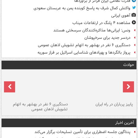
قدرت نظامی ایران فراتر از برآوردها
واکنش کمال شرف به پاسخ کوبنده یمن به عربستان سعودی
آهوی ایرانی
مشاهده ۴ پلنگ در ارتفاعات میناب
ونس: ایرانی‌ها مذاکره‌کنندگان سرسختی هستند
دردسر جدید برای سرخپوشان
دستگیری ۶ نفر در بهشهر به اتهام تشویش اذهان عمومی
پرواز بالگردها و پهپادهای شناسایی اسرائیل بر فراز سوریه
حوادث
ن
پاییز پرباران در راه ایران
دستگیری ۶ نفر در بهشهر به اتهام
تشویش اذهان عمومی
اس
آخرین اخبار
پنتاگون جلسه اضطراری برای تأمین تسلیحات برگزار می‌کند