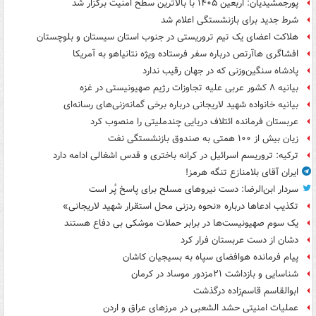
پورجمشیدیان: اربعین ۱۴۰۵ با بالاترین سطح امنیت برگزار شد
شرط جدید برای بازنشستگی اعلام شد
هلاکت اعضای یک تیم تروریستی در جنوب استان سیستان و بلوچستان
افشاگری هاآرتص درباره سفر فرستاده ویژه نتانیاهو به آمریکا
پادشاه سنگین‌وزنی که در جهان رقیب ندارد
بیانیه ۸ کشور عربی علیه تجاوزات رژیم صهیونیستی در غزه
بیانیه خانواده شهید لاریجانی درباره برخی گمانه‌زنی‌های رسانه‌ای
عربستان فرمانده ائتلاف دریایی چندملیتی را منصوب کرد
زیان بیش از ۱۰۰ همتی به صندوق‌ بازنشستگی نفت
ترکیه: تروریسم اسرائیل در کرانه باختری و قدس اشغالی ادامه دارد
ایران آقای بلامنازع تنگه هرمز!
سردار ابن‌الرضا: دست نیروهای مسلح برای پاسخ پُر است
تکذیب ادعاها درباره «نحوه ردزنی محل استقرار شهید لاریجانی»
یک‌ سوم صهیونیست‌ها در برابر حملات موشکی بی دفاع هستند
دشان از دست عربستان فرار کرد
پیام فرمانده هوافضای سپاه به بسیجیان کاشان
شناسایی و بازداشت ۲۱مزدور موساد در کرمان
ابوالقاسم قاسم‌زاده درگذشت
عملیات امنیتی حشد الشعبی در مرزهای عراق و اردن