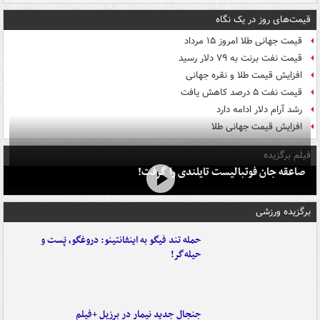
قیمت‌های روز در یک نگاه
قیمت جهانی طلا امروز ۱۵ مرداد
قیمت نفت برنت به ۷۹ دلار رسید
افزایش قیمت طلا و نقره جهانی
قیمت نفت ۵ درصد کاهش یافت
رشد آرام دلار ادامه دارد
افزایش قیمت جهانی طلا
فیلم برگزیده
صاعقه جان فوتبالیست تایلندی را گرفت!
برگزیده ورزشی
حمله تند فیگو به اینفانتینو: دروغگو، پَست‌ و
حیله‌گر!
جنجال جدید نیمار در برزیل +فیلم