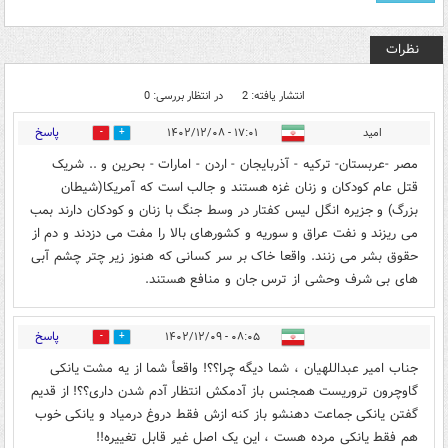
نظرات
انتشار یافته: 2
در انتظار بررسی: 0
پاسخ
امید
۱۷:۰۱ - ۱۴۰۲/۱۲/۰۸
0
0
مصر -عربستان- ترکیه - آذربایجان - اردن - امارات - بحرین و .. شریک
قتل عام کودکان و زنان غزه هستند و جالب است که آمریکا(شیطان
بزرگ) و جزیره انگل لیس کفتار در وسط جنگ با زنان و کودکان دارند بمب
می ریزند و نفت عراق و سوریه و کشورهای بالا را مفت می دزدند و دم از
حقوق بشر می زنند. واقعا خاک بر سر کسانی که هنوز زیر چتر چشم آبی
های بی شرف وحشی از ترس جان و منافع هستند.
پاسخ
۰۸:۰۵ - ۱۴۰۲/۱۲/۰۹
0
0
جناب امیر عبداللهیان ، شما دیگه چرا؟؟! واقعأ شما از یه مشت یانکی
گاوچرون تروريست همجنس باز آدمکش انتظار آدم شدن داری؟؟! از قدیم
گفتن یانکی جماعت دهنشو باز کنه ازش فقط دروغ درمیاد و یانکی خوب
هم فقط یانکی مرده هست ، این یک اصل غیر قابل تغییره!!