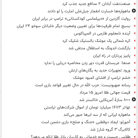
صنعت‌نفت آبادان ۲ مدافع جدید جذب کرد
ماهواره‌ها خسارت انفجار جبل‌علی امارت را لو دادند
روایت گاردین از «دیپلماسی کودکستانی» ترامپ در برابر ایران
بسیج تمام ظرفیت‌ها برای تعیین وضعیت دیگر خلبانان سوخو ۲۴ ایران
آینده نامعلوم طارمی در المپیاکوس
کره شمالی یک موشک بالستیک شلیک کرد
بازگشت اندونگ به استقلال منتفی شد
پاییز پرباران در راه ایران
صنعا: عربستان قدرت دور زدن محاصره دریایی را ندارد
ورود تجهیزات جدید به یگان‌های ارتش
خشم ترامپ از افشای کمبود موشک
رسانه صهیونیست: حزب الله در حال تغییر قواعد بازی است
قیمت جهانی طلا امروز ۱۵ مرداد
۸۰۰ سازۀ آمریکایی خاکستر شد
تهاتر ۱۶۷۳ میلیارد تومان از اموال شرکت‌های تراستی
ماهواره ایرانی که از سد ابرها عبور می‌کند
آجورلو: ایجاد دوقطبی «جنگ و صلح‌» بازی دشمن است
کالابرگ ۳ گروه شارژ شد
طلاسی چیست و چه خدماتی به کاربران بازار طلا ارائه می‌دهد؟