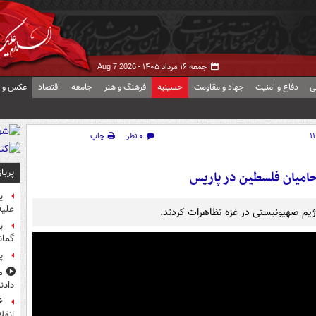
جمعه ۱۶ مرداد ۱۴۰۵ -
Aug 7 2026
ی
دفاع و امنیت
جهاد و مقاومت
حسینیه
فرهنگ و هنر
جامعه
اقتصاد
عکس و ف
۰ نظر
چاپ
پربا
حامیان فلسطین در پاریس
ی
علیه
م صهیونیستی در غزه تظاهرات کردند.
ب
گمان
پ
م
دادن
انقل