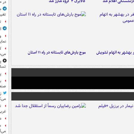
ازنشستگی اعلام شد
کالابرگ ۳ گروه شارژ شد
در ح
ج
تغیی
ت
ا
و
نمای
ک
۶ نفر در بهشهر به اتهام تشویش
موج بارش‌های تابستانه در راه ۱۱ استان
می‌ش
پ
تسلی
پر
ب
صنعت
ز
می‌ک
ت
غربی
د
«
می‌آ