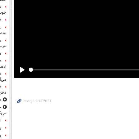
ت
خوب
د
ع
منص
مرت
م
اذها
«
Play
می‌آ
د
ذخای
۸۰۰ س
خ
می‌ک
ا
و
و