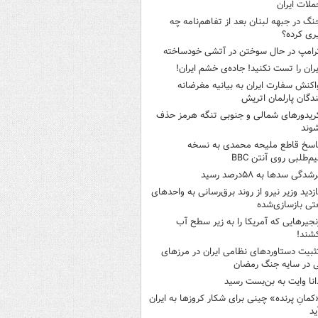
ملات ایران
نگ در جبهه لبنان بعد از تفاهم‌نامه چه
ری کرده؟
رامپ در حال سوختن در آتشی خودساخته
یران را تست نکنید! جاده‌ی خشم ایران!
اکنش سفارت ایران به بیانیه مغرضانه
ندگان پارلمان اتریش
ریدورهای شمالی و جنوبی تنگه هرمز حذف
وند
اسخ قاطع ملیحه محمدی به نسخه
م‌طلبی روی آنتن BBC
شدگی سدها به ۵۸درصد رسید
ازدید وزیر نیرو از روند برق‌رسانی به واحدهای
ی بازسازی‌شده
نجیرهایی که آمریکا را به زیر سطح آب
شند!
ثبیت دستاوردهای نظامی ایران در مرزهای
 در سایه جنگ رمضان
انا وایت به بن‌بست رسید
کمانِ پرنده» چینی برای شکار کروزها به ایران
ید