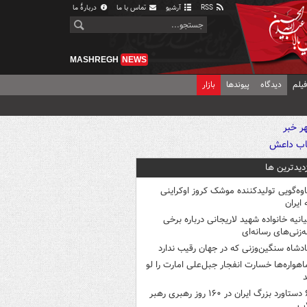
RSS
آرشیو
تماس با ما
دربارهٔ ما
MASHREGH
NEWS
یلم
دیدگاه
پیوندها
بازار
زدیدترین ها
اوه‌گویی تولیدکننده موشک کروز اوکراینی
 ایران
یانیه خانواده شهید لاریجانی درباره برخی
ه‌زنی‌های رسانه‌ای
ادشاه سنگین‌وزنی که در جهان رقیب ندارد
اهواره‌ها خسارت انفجار جبل‌علی امارت را لو
د
۶ دستاورد بزرگ ایران در ۱۶۰ روز رهبری رهبر
اب