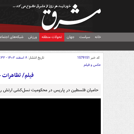
خانه
سیاست
جهان
تحولات منطقه
ورزش
شبکه‌های اجتماع
کد خبر
1579151
تاریخ انتشار:
۸ اسفند ۱۴۰۲ - ۱۱:۳۲
عکس و فیلم
فیلم/ تظاهرات 
حامیان فلسطین در پاریس در محکومیت نسل‌کشی ارتش رژی