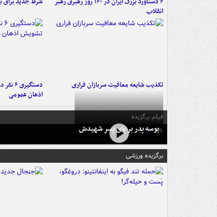
۶ دستاورد بزرگ ایران در ۱۶۰ روز رهبری رهبر
شرط جدید برای ب
انقلاب
تکذیب شایعه معافیت سربازان فراری
دستگیری 
اذهان عمومی
فیلم برگزیده
بوسه‌ پدر بر پای پسر شهیدش
برگزیده ورزشی