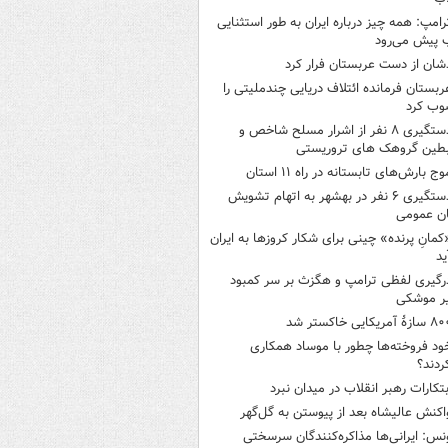
رامپ: همه چیز درباره ایران به طور استثنایی
 پیش می‌رود
شان از دست عربستان فرار کرد
ربستان فرمانده ائتلاف دریایی چندملیتی را
وب کرد
دستگیری ۸ نفر از اشرار مسلح شاخص و
بطین گروهک های تروریستی
وج بارش‌های تابستانه در راه ۱۱ استان
دستگیری ۶ نفر در بهشهر به اتهام تشویش
ن عمومی
کمانِ پرنده» چینی برای شکار کروزها به ایران
ید
رگیری لفظی ترامپ و هگزث بر سر کمبود
ر موشکی
ازۀ آمریکایی خاکستر شد
ود فروخته‌ها چطور با موساد همکاری
ردند؟
بتکارات رهبر انقلاب در میدان نبرد
اکنش عالیشاه بعد از پیوستن به گل‌گهر
نس: ایرانی‌ها مذاکره‌کنندگان سرسختی