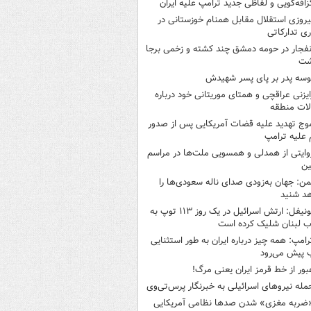
زافه‌گویی و لفاظی جدید ترامپ علیه ایران
یروزی استقلال مقابل همنام خوزستانی در
ری تدارکاتی
نفجار در حومه دمشق چند کشته و زخمی برجا
شت
وسه‌ پدر بر پای پسر شهیدش
ایزنی عراقچی و همتای موریتانی خود درباره
لات منطقه
وج تهدید علیه قضات آمریکایی پس از صدور
علیه ترامپ
وایتی از همدلی و همسویی ملت‌ها در مراسم
ین
من: جهان به‌زودی صدای ناله سعودی‌ها را
د شنید
یونیفل: ارتش اسرائیل در یک روز ۱۱۳ توپ به
 لبنان شلیک کرده است
رامپ: همه چیز درباره ایران به طور استثنایی
 پیش می‌رود
بور از خط قرمز ایران یعنی مرگ!
مله نیروهای اسرائیلی به خبرنگار پرس‌تی‌وی
ضربه مغزی» شدن صدها نظامی آمریکایی