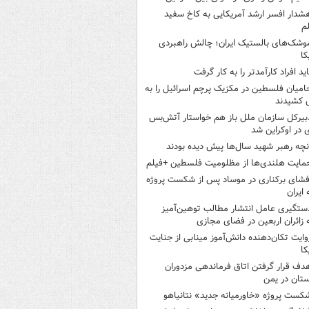
شدار افسر ارشد آمریکایی به کاخ سفید
م
وشک‌های بالستیک ایران؛ چالش راهبردی
کا
اید افراد کارآمدتر را به کار گرفت
امیان فلسطین در مکزیک پرچم اسرائیل را به
 کشیدند
بیرکل سازمان ملل باز هم خواستار آتش‌بس
 در اوکراین شد
نچه رهبر شهید سال‌ها پیش دیده بودند
مایت هلندی‌ها از مظلومیت فلسطین +فیلم
فشای برکناری در موساد پس از شکست پروژه
 ایران
ستگیری عامل انتشار مطالب توهین‌آمیز
 زائران اربعین در فضای مجازی
وایت تکان‌دهنده دانش‌آموز مینابی از جنایت
کا
دف قرار گرفتن اتاق‌ فرماندهی مزدوران
تان در یمن
کست پروژه «خاورمیانه جدید» نتانیاهو