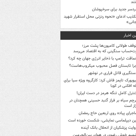
ند
ردسر جدید برای سرخپوشان
کذیب ادعای «نحوه ردزنی محل استقرار شهید
جانی»
ن اخبار
وقف طولانی کامیون‌ها پشت مرز؛
‌حساب سنگینی که به اقتصاد می‌رسد
ماقت ترامپ با ذخایر انرژی جهان چه کرد؟
را تابستان فصل محبوب میکروب‌هاست؟
ستگیری قاتل فراری در نوشهر
یویورک تایمز فاش کرد: کارگروه ویژه سیا برای
ه افکنی در کوبا
نترل کامل تنگه هرمز در دست ایران!
رچم سیاه بر فراز گنبد حسینی همچنان در
از است
اجرای پیاده روی اربعین حاج رمضان
ین دیپلماسی نمایشی، شکست خورده است
وایت پزشکیان از انحلال بانک آینده
میم خوش رضوی در هوای بین‌الحرمین