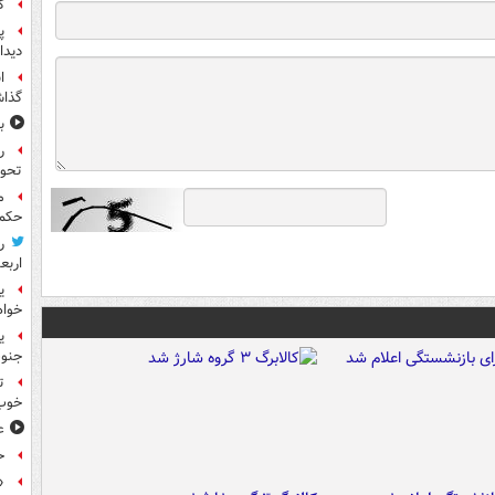
گ
پ
دیدا
ا
گذا
ب
ر
تحو
م
حکم 
ر
اربع
ی
خواه
جنوب
ت
خوب
ع
ح
«