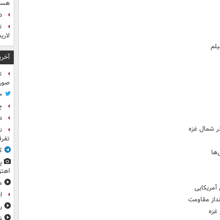
هست
د
ت
لاری
یلم
آخری
ت
صورت
ح
چ
د
ر شمال غزه
ن
تفرق
ک
‌ها
پ
اهتز
م
آمریکایی
ا
داز مقاومت
ر
غزه
ش