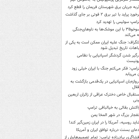
ربه جریان برق شهرستان فریمان را قطع کرد
خورد پراید با تیر برق ۲ فوتی بر جای گذاشت
رامپ سوئیس را تهدید کرد
سوخو۳۵ با این موشک‌ها به ناوهای‌جنگی
 می‌کند
لگراف: جنگ علیه ایران ممکن است به یکی از
اهات تاریخ تبدیل شود
رگیر شدن گردشگر اسپانیایی با نظامی
ونیست
رامپ: فکر می‌کنم جنگ با ایران خیلی زود
ن می‌یابد
روازه‌بان اسپانیایی در یک‌قدمی بازگشت به
لال
ستقبال خاص دخترک عراقی از زائران اربعین
نی
اکنش بقائی به خیالبافی ترامپ
نفجار بزرگ در شهر المخا یمن
اید روسیه، آمریکا را در ایران زمین‌گیر کند!
دعای بسنت درباره توافق ایران و آمریکا
فشاگری برادرزاده ترامپ: تمام تصمیم‌هایش از