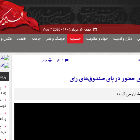
جمعه ۱۶ مرداد ۱۴۰۵ -
Aug 7 2026
ی
دفاع و امنیت
جهاد و مقاومت
حسینیه
فرهنگ و هنر
جامعه
اقتصاد
عکس و ف
۱ نظر
چاپ
پربا
ای حضور در پای صندوق‌های رای
پ
چاه 
شان می‌گویند.
ت
توس
س
واقع
چ
ترجی
ه