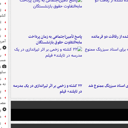
ه
ا
کشو
ا
ن
ت
ه از رفاقت دو فرمانده‌
پاسخ تأمین‌اجتماعی به زمان پرداخت
آمری
مابه‌التفاوت حقوق بازنشستگان
ر
ر
مسیر
ت
ساوی
ن
نه م
ای اسناد سبزرنگ ممنوع شد
۲۲ کشته و زخمی بر اثر تیراندازی در یک مدرسه
پ
در تایلند+ فیلم
د
مصن
پ
د
ت