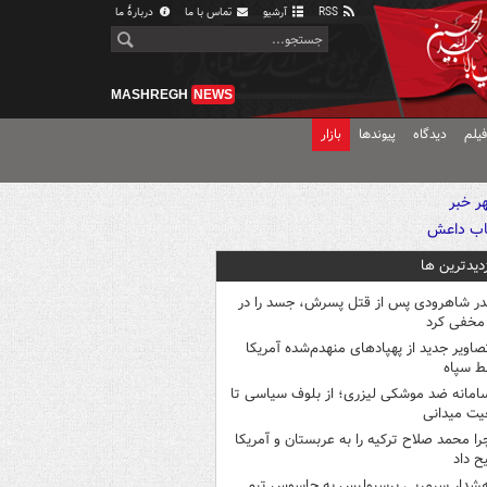
RSS
آرشیو
تماس با ما
دربارهٔ ما
MASHREGH
NEWS
یلم
دیدگاه
پیوندها
بازار
زدیدترین ها
در شاهرودی پس از قتل پسرش، جسد را در
مخفی کرد
صاویر جدید از پهپادهای منهدم‌شده آمریکا
ط سپاه
امانه ضد موشکی لیزری؛ از بلوف سیاسی تا
یت میدانی
را محمد صلاح ترکیه را به عربستان و آمریکا
ح داد
شدار سرمربی پرسپولیس به جاسوس تیم