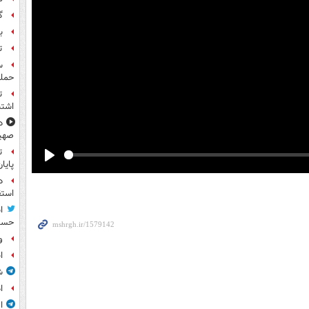
گ
بر
ت
حمله
ت
اشتب
د
صهی
ت
پایا
Play
د
استق
ا
حسی
و
ا
ش
ا
ا