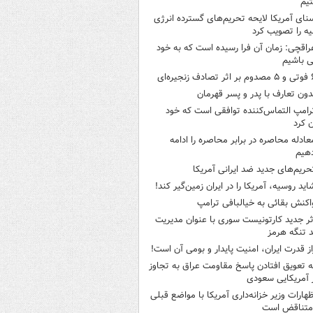
یم
نای آمریکا لایحه تحریم‌های گسترده انرژی
ه را تصویب کرد
راقچی: زمان آن فرا رسیده است که به خود
 باشیم
ثر تصادف زنجیره‌ای
دون تعارف با پدر و پسر قهرمان
رامپ التماس‌کننده توافقی است که خود
ن کرد
عادله محاصره در برابر محاصره را ادامه
هیم
حریم‌های جدید ضد ایرانی آمریکا
اید روسیه، آمریکا را در ایران زمین‌گیر کند!
اکنش بقائی به خیالبافی ترامپ
ثر جدید کارتونیست سوری با عنوان مدیریت
 تنگه هرمز
از قدرت ایران، امنیت پایدار و بومی آن است!
ه تعویق افتادن پاسخ مقاومت عراق به تجاوز
 آمریکایی سعودی
ظهارات وزیر خزانه‌داری آمریکا با مواضع قبلی
متناقض است