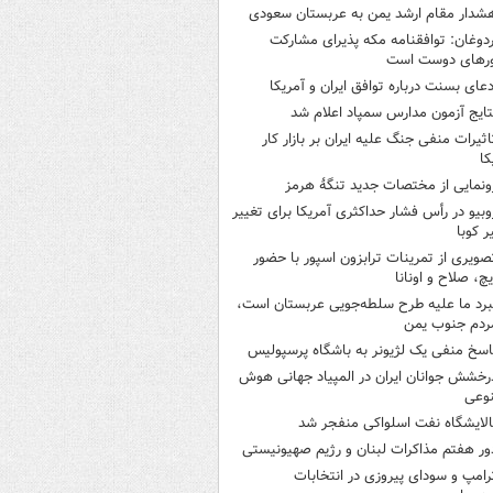
شدار مقام ارشد یمن به عربستان سعودی
ردوغان: توافقنامه مکه پذیرای مشارکت
رهای دوست است
دعای بسنت درباره توافق ایران و آمریکا
تایج آزمون مدارس سمپاد اعلام شد
اثیرات منفی جنگ علیه ایران بر بازار کار
کا
ونمایی از مختصات جدید تنگۀ هرمز
وبیو در رأس فشار حداکثری آمریکا برای تغییر
 کوبا
صویری از تمرینات ترابزون اسپور با حضور
چ، صلاح و اونانا
برد ما علیه طرح سلطه‌جویی عربستان است،
ردم جنوب یمن
اسخ منفی یک لژیونر به باشگاه پرسپولیس
رخشش جوانان ایران در المپیاد جهانی هوش
وعی
الایشگاه نفت اسلواکی منفجر شد
ور هفتم مذاکرات لبنان و رژیم صهیونیستی
رامپ و سودای پیروزی در انتخابات