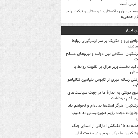
 ترس است
مضای سران پاکستان، عربستان و ترکیه برای
اع جمعی»
ن اخبار
وافق پرو و مکزیک بر سر ازسرگیری روابط
ماتیک
زشکیان: شکافی بین دولت و نیروهای مسلح
ت
اکید نخست‌وزیر عراق بر تقویت روابط با
ستان
قتی رسانه عبری از کابوس بنیامین نتانیاهو
وید
یچ دولتی به اندازۀ ما در جهت سیاست‌های
ی قدم برنداشت
زشکیان: هرگز استعفا نداده‌ام و نخواهم داد
جاوزات مجدد رژیم صهیونیستی به جنوب
ن
 به ۱۵ نفتکش‌ اماراتی از ابتدای جنگ
زشکیان: ما نوکر مردم و در خدمت آنان