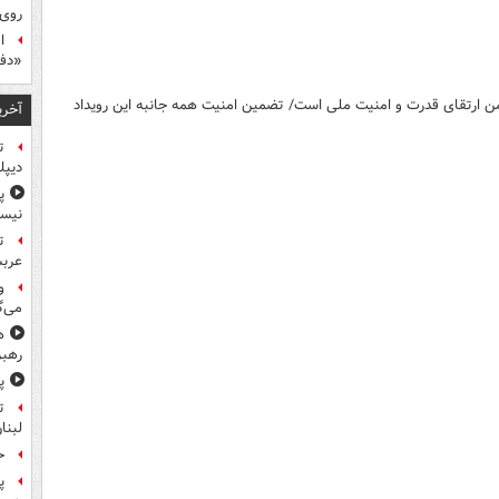
روی
ا
«دف
امن ارتقای قدرت و امنیت ملی است/ تضمین امنیت همه جانبه این رویداد
آخری
ت
دیپل
پ
نیس
ت
عرب
و
می‌گ
ه
رهبر
پ
ت
لبنا
حمله
پ