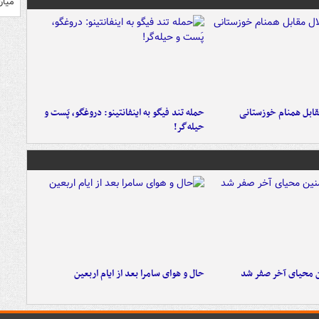
میان
قابل همنام خوزستانی
حمله تند فیگو به اینفانتینو: دروغگو، پَست‌ و
حیله‌گر!
ن محیای آخر صفر شد
حال و هوای سامرا بعد از ایام اربعین