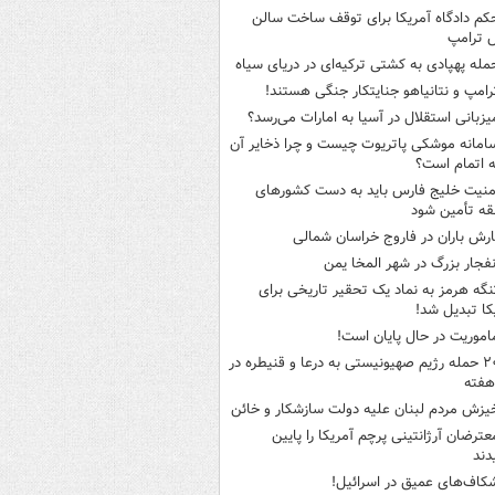
کم دادگاه آمریکا برای توقف ساخت سالن
 ترامپ
مله پهپادی به کشتی ترکیه‌ای در دریای سیاه
رامپ و نتانیاهو جنایتکار جنگی هستند!
یزبانی استقلال در آسیا به امارات می‌رسد؟
امانه موشکی پاتریوت چیست و چرا ذخایر آن
ه اتمام است؟
منیت خلیج فارس باید به دست کشورهای
ه تأمین شود
ارش باران در فاروج خراسان شمالی
نفجار بزرگ در شهر المخا یمن
نگه هرمز به نماد یک تحقیر تاریخی برای
کا تبدیل شد!
اموریت در حال پایان است!
۲۰ حمله رژیم صهیونیستی به درعا و قنیطره در
هفته
یزش مردم لبنان علیه دولت سازشکار و خائن
عترضان آرژانتینی پرچم آمریکا را پایین
دند
کاف‌های عمیق در اسرائیل!