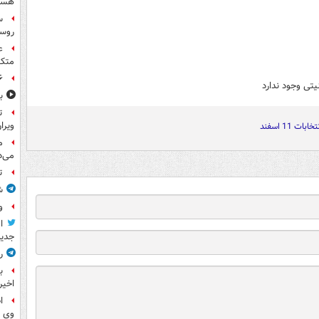
هست
س
روسی
ع
متکی
۶ فوتی و ۵ مصدوم بر ا
تی وجود ندارد
ب
ت
ویرا
تخابات 11 اسفند
م
می‌د
ت
ش
و
ا
جدید
ر
ب
اخیر
ا
وی 