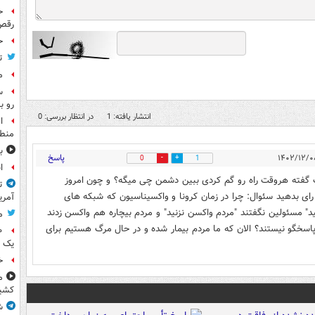
ح
رقص
ح
ت
م
س
رو ب
انتشار یافته: 1
در انتظار بررسی: 0
ا
منطق
ب
پاسخ
0
1
ا
 گفته هروقت راه رو گم کردی ببین دشمن چی میگه؟ و چون امروز
ت
 بدهید سئوال: چرا در زمان کرونا و واکسیناسیون که شبکه های
آمری
" مسئولین نگفتند "مردم واکسن نزنید" و مردم بیچاره هم واکسن زدند
م
 پاسخگو نیستند؟ الان که ما مردم بیمار شده و در حال مرگ هستیم برای
یک 
خ
م
کشی
ش