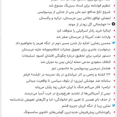
تنظیم قولنامه برای اسناد سبزرنگ ممنوع شد
شروع تلخ مدافع تیم ملی پس از جدایی از پرسپولیس
امضای توافق دفاعی بین عربستان، ترکیه و پاکستان
۱۰ خوشحالی گل زودتر از موعد
ایتالیا خرید رادار اسرائیلی را متوقف کرد
واردات نفت آمریکا از عربستان صفر شد
محسن رضایی: اجازه باز شدن مسیر دوم در تنگه هرمز را نخواهیم داد
درخواست عامری برای تعویق عملیات انتقام‌جویانه علیه عربستان
دستور ترامپ برای تحقیق درباره چگونگی افشای کمبود تسلیحات
ائتلاف سعودی مدعی حمله ارتش یمن به نجران شد
هشدار سرمربی پرسپولیس به جاسوس تیم
۲۲ کشته و زخمی بر اثر تیراندازی در یک مدرسه در تایلند+ فیلم
سامانه ضد موشکی لیزری؛ از بلوف سیاسی تا واقعیت میدانی
ترامپ: فکر می‌کنم جنگ با ایران خیلی زود پایان می‌یابد
نیمی از آمریکایی‌ها از تشدید هرج‌ومرج در غرب آسیا می‌ترسند
از حذف نام همسر تا تغییر نام خانوادگی؛ اما و اگرهای تعویض شناسنامه
نمایی زیبا از تنگه کریان جزیره قشم
رکوردشکنی پیش‌فروش جدیدترین گوشی‌های تاشوی سامسونگ