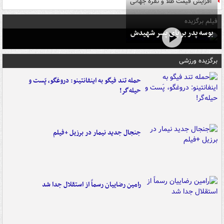
افزایش قیمت طلا و نقره جهانی
فیلم برگزیده
بوسه‌ پدر بر پای پسر شهیدش
برگزیده ورزشی
حمله تند فیگو به اینفانتینو: دروغگو، پَست‌ و
حیله‌گر!
جنجال جدید نیمار در برزیل +فیلم
رامین رضاییان رسماً از استقلال جدا شد