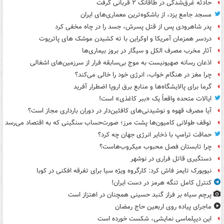
حادثه غرق‌شدگی در طاقانک ۲ قربانی گرفت
مسجد جامع یزد، از باشکوه‌ترین معماری‌های ایران
پدر شاهرودی پس از قتل پسرش، جسد را در چاه مخفی کرد
دردسر همزمان آمریکا و اوکراین با ته کشیدن موشک های پاتریوت
آثار مخرب مصرف الکل و سیگار در بروز بیماری‌ها
اذعان رسانه صهیونیست به موج بی‌سابقه فرار از سرزمین‌های اشغالی
چرا مغز در هنگام خواب، انرژی خود را خالی می‌کند؟
گرما برای پالایشگاه‌ها و منابع برق اروپا اضطرار آفرید
ایالات متحده واقعاً یک «ببر کاغذی» است!
آیا مصرف قهوه و نوشیدنی‌های کافئین‌دار در دوران بارداری مجاز است؟
توقف طولانی کامیون‌ها پشت مرز؛ صورت‌حساب سنگینی که به اقتصاد می‌رسد
حماقت ترامپ با ذخایر انرژی جهان چه کرد؟
چرا تابستان فصل محبوب میکروب‌هاست؟
دستگیری قاتل فراری در نوشهر
نیویورک تایمز فاش کرد: کارگروه ویژه سیا برای تفرقه افکنی در کوبا
کنترل کامل تنگه هرمز در دست ایران!
پرچم سیاه بر فراز گنبد حسینی همچنان در اهتزاز است
ماجرای پیاده روی اربعین حاج رمضان
این دیپلماسی نمایشی، شکست خورده است