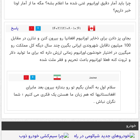
چرا باید آمار دقیق اورانیوم غنی شده ما اعلام بشه؟ مگه ما از آمار اونا
خبر داریم؟
پاسخ
۱۰:۴۱ - ۱۴۰۲/۱۲/۰۸
2
2
بجای پز دادن برای ذخایر اورانیوم افغانیا رو بیرون کنن و نذارن در مقابل
100 میلیون ناقابل شهروندی ایرانی بگیرن چند سال دیگه کل مملکت رو
میگیرن در اختیار خودشون.اورانیوم زمانی ارزش داره که برای ما تولید دلار
و ثروت کنه فعلا اورانیوم باعث تحریم و فقر ملت شده
محمد
0
0
سلام اول به آلمان بگیم تو رو بندازه بیرون بعد مابرای
افغانستانیها که هم زبان ما هستن یک فکری می کنیم ؛ شما
نگران نباش .
خودرو