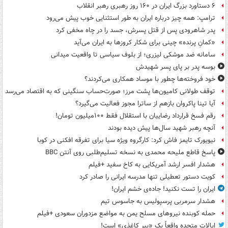
۶ دستاورد بزرگ ایران در ۱۶۰ روز رهبری رهبر انقلاب
ترامپ: همه چیز درباره ایران به طور استثنایی خوب پیش می‌رود
پدر شاهرودی پس از قتل پسرش، جسد را در چاه مخفی کرد
«کمانِ پرنده» چینی برای شکار کروزها به ایران می‌آید
سامانه ضد موشکی لیزری؛ از بلوف سیاسی تا واقعیت میدانی
بوسه‌ پدر بر پای پسر شهیدش
خود فروخته‌ها چطور با موساد همکاری می‌کردند؟
توقف طولانی کامیون‌ها پشت مرز؛ صورت‌حساب سنگینی که به اقتصاد می‌رسد
آیا تینا پاکروان بازهم از ساترا مجوز فعالیت می‌گیرد؟
رقم فسخ قرارداد رضاییان با استقلال فقط ۱۰۰میلیون تومان!
آنچه رهبر شهید سال‌ها پیش دیده بودند
نیویورک تایمز فاش کرد: کارگروه ویژه سیا برای تفرقه افکنی در کوبا
پاسخ قاطع ملیحه محمدی به نسخه تسلیم‌طلبی روی آنتن BBC
هشدار افسر ارشد آمریکایی به کاخ سفید +فیلم
کویت دستور تعطیلی تنها مدرسه ایرانی را صادر کرد
ایران را تست نکنید! جاده‌ی خشم ایران!
هشدار سرمربی پرسپولیس به جاسوس تیم
حمله کوبنده نیروهای مسلح یمن به مواضع مزدوران سعودی +فیلم
ایالات متحده واقعاً یک «ببر کاغذی» است!