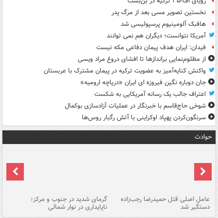
رویای اف-۳۵ ترکیه در بن‌بست
نخستین تصویر مسی بعد از مرگ پدر
هافبک آلومینیوم پرسپولیسی شد
آمریکا نتوانست؛ دیگران هم نمی توانند
فیدان: ایران هدف پیمان دفاعی مکه نیست
از مظلوم‌نمایی براندازها تا افشای دروغ مراد ویسی
واکنش کنایه‌آمیز به عضویت ترکیه در پیمان مشترک با عربستان
جان دوباره نگین فیروزه ای ایران «دریاچه ارومیه»
اعتراف جالب یک رسانه آمریکایی به شکست
شوخی حاج‌قاسم با خبرنگار در عملیات آزادسازی بوکمال
سرنگون‌کردن پهپاد اوکراینی با آتش رگبار روس‌ها
حوادث
عامل اصلی قتل حمیدرضا رجب‌زاده
گرمای شدید در جنوب و مرکز؛
جا
دستگیر شد
ناپایداری در نوار شمالی
مر