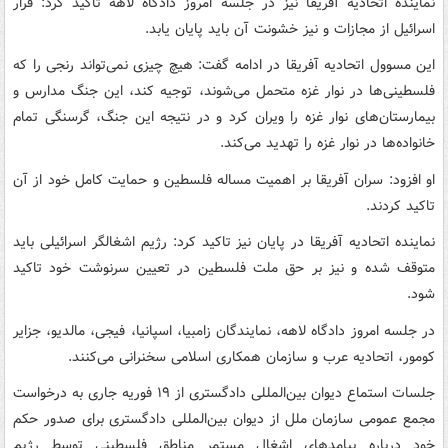
نماینده اتحادیه آفریقا نیز در جلسه امروز دادگاه لاهه تاکید کرد: فرار
اسرائیل از مجازات و نیز خشونت آن باید پایان یابد.
این مسوول اتحادیه آفریقا در ادامه گفت: هیچ چیزی نمی‌تواند رنجی را که
فلسطینی‌ها در نوار غزه متحمل می‌شوند، توجیه کند، این جنگ مدارس و
بیمارستان‌های نوار غزه را ویران کرد و در نتیجه این جنگ، گرسنگی تمام
خانواده‌ها در نوار غزه را تهدید می‌کند.
او افزود: سران آفریقا بر اهمیت مساله فلسطین و حمایت کامل خود از آن
تاکید کردند.
نماینده اتحادیه آفریقا در پایان نیز تاکید کرد: رژیم اشغالگر اسرائیلی باید
متوقف شده و نیز بر حق ملت فلسطین در تعیین سرنوشت خود تاکید
شود.
در جلسه امروز دادگاه لاهه، نمایندگان زامبیا، اسپانیا، فیجی، مالدیو، جزایر
کومور، اتحادیه عرب و سازمان همکاری اسلامی سخنرانی می‌کنند.
جلسات استماع دیوان بین‌المللی دادگستری از ۱۹ فوریه جاری به درخواست
مجمع عمومی سازمان ملل از دیوان بین‌المللی دادگستری برای صدور حکم
خود درباره پیامدهای اشغال مستمر مناطق فلسطینی توسط رژیم