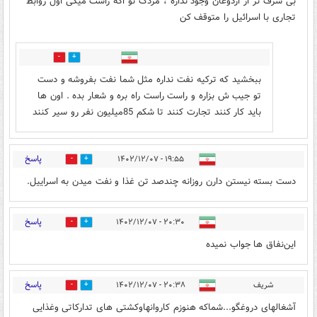
بی شرف تر از اردوغان وجود نداره ، مردک تو اگه راست میگی اول روابط
تجاری با اسرائیل را متوقف کن
4
3
ببخشید که ترکیه نفت نداره مثل شما نفت بفروشه و دست
تو جیب ش بزاره و راست راست راه بره و شعار بده . اون ها
باید کار کنند تجارت کنند تا شکم 85میلیون نفر رو سیر کنند
پاسخ
۱۹:۵۵ - ۱۴۰۲/۱۲/۰۷
2
14
دست بسته نیستن دارن روزانه چندصد تن غذا و نفت میدن به اسراییل.
پاسخ
۲۰:۳۰ - ۱۴۰۲/۱۲/۰۷
0
1
این‌نفاق ها جواب نمیده
پاسخ
شریف
۲۰:۳۸ - ۱۴۰۲/۱۲/۰۷
0
1
آشغالهای دروغگو...شماکه هنوزم کاروانهاوکشتی های تدارکاتی وغذایی