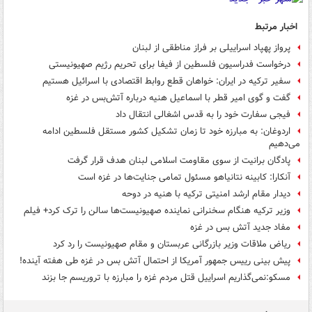
اخبار مرتبط
پرواز پهپاد اسراییلی بر فراز مناطقی از لبنان
درخواست فدراسیون فلسطین از فیفا برای تحریم رژیم صهیونیستی
سفیر ترکیه در ایران: خواهان قطع روابط اقتصادی با اسرائیل هستیم
گفت و گوی امیر قطر با اسماعیل هنیه درباره آتش‌بس در غزه
فیجی سفارت خود را به قدس اشغالی انتقال داد
اردوغان: به مبارزه خود تا زمان تشکیل کشور مستقل فلسطین ادامه
می‌دهیم
پادگان برانیت از سوی مقاومت اسلامی لبنان هدف قرار گرفت
آنکارا: کابینه نتانیاهو مسئول تمامی جنایت‌ها در غزه است
دیدار مقام ارشد امنیتی ترکیه با هنیه در دوحه
وزیر ترکیه هنگام سخنرانی نماینده صهیونیست‌ها سالن را ترک کرد+ فیلم
مفاد جدید آتش بس در غزه
ریاض ملاقات وزیر بازرگانی عربستان و مقام صهیونیست را رد کرد
پیش بینی رییس جمهور آمریکا از احتمال آتش بس در غزه طی هفته آینده!
مسکو:نمی‌گذاریم اسراییل قتل مردم غزه را مبارزه با تروریسم جا بزند