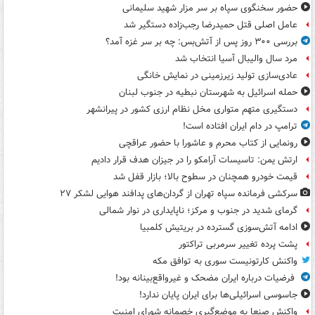
حضور سخنگوی سپاه بر سر مزار شهید سلیمانی
عامل اصلی قتل حمیدرضا رجب‌زاده دستگیر شد
بررسی ۳۰۰ روز پس از آتش‌بس: چه بر سر غزه آمد؟
مرد سال والیبال آسیا انتخاب شد
عادی‌سازی تولید زیرزمینی در نمایش خانگی
حمله اسرائیل به شهرستان نبطیه در جنوب لبنان
دستگیری متهم متواری مخل نظام ارزی کشور در پیرانشهر
ترامپ در دام ایران افتاده است!
رونمایی از کتاب محرم و عاشورا با حضور عراقچی
ارتش یمن: تاسیسات آرامکو را در جیزان هدف قرار دادیم
قیمت خودرو همچنان در سطوح بالا؛ بازار قفل شد
سرکشی فرمانده سپاه تهران از گردان‌های پدافند هوایی لشکر ۲۷
گرمای شدید در جنوب و مرکز؛ ناپایداری در نوار شمالی
ادامه آتش‌سوزی گسترده در بریتیش کلمبیا
پشت پرده تغییر سرمربی تراکتور
واکنش کارتونیست سوری به توافق مکه
فرضیات درباره ایران مضحک و غیرواقع‌بینانه بود!
جاسوسی اسرائیلی‌ها برای ایران پایان ندارد!
واکنش صنعا به موضع‌گیری خصمانه شورای امنیت