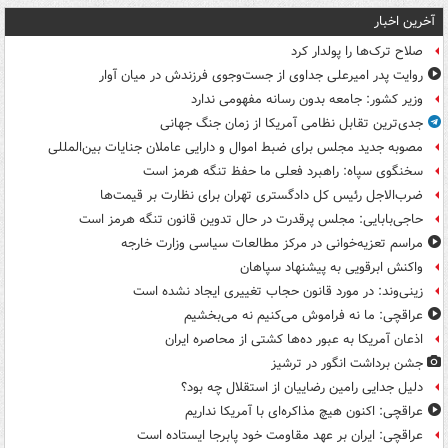
آخرین اخبار
صلاح ترک‌ها را پولدار کرد
روایت پدر امیرعلی جداوی از جست‌وجوی فرزندش در میان آوار
وزیر کشور: جامعه بدون رسانه مفهومی ندارد
جدی‌ترین تقابل نظامی آمریکا از زمان جنگ جهانی
مصوبه جدید مجلس برای ضبط اموال و دارایی عاملان جنایات بین‌المللی
سخنگوی سپاه: راهبرد فعلی ما حفظ تنگه هرمز است
ضرب‌الاجل رئیس کل دادگستری تهران برای نظارت بر قیمت‌ها
حاجی‌بابایی: مجلس پرقدرت در حال تدوین قانون تنگه هرمز است
مراسم تعزیه‌خوانی در مرکز مطالعات سیاسی وزارت خارجه
واکنش ابرقویی به پیشنهاد سپاهان
زینی‌وند: در مورد قانون حجاب تغییری ایجاد نشده است
عراقچی: ما نه فراموش می‌کنیم نه می‌بخشیم
اذعان آمریکا به عبور ده‌ها کشتی از محاصره ایران
جشن برداشت انگور در ترشیز
دلیل جدایی رامین رضاییان از استقلال چه بود؟
عراقچی: اکنون هیچ مذاکره‌ای با آمریکا نداریم
عراقچی: ایران بر عهد مقاومت خود پابرجا ایستاده است