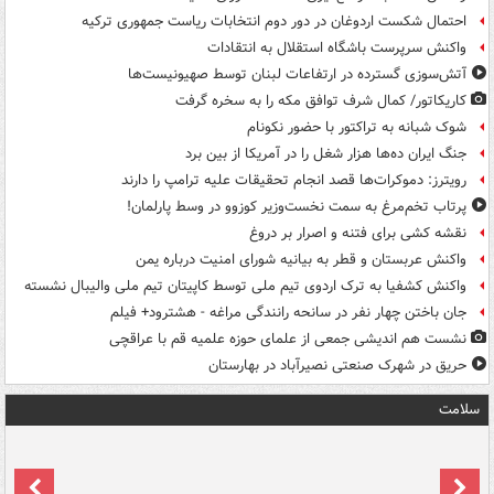
احتمال شکست اردوغان در دور دوم انتخابات ریاست جمهوری ترکیه
واکنش سرپرست باشگاه استقلال به انتقادات
آتش‌سوزی گسترده در ارتفاعات لبنان توسط صهیونیست‌ها
کاریکاتور/ کمال شرف توافق مکه را به سخره گرفت
شوک شبانه به تراکتور با حضور نکونام
جنگ ایران ده‌ها هزار شغل را در آمریکا از بین برد
رویترز: دموکرات‌ها قصد انجام تحقیقات علیه ترامپ را دارند
پرتاب تخم‌مرغ به سمت نخست‌وزیر کوزوو در وسط پارلمان!
نقشه کشی برای فتنه و اصرار بر دروغ
واکنش عربستان و قطر به بیانیه شورای امنیت درباره یمن
واکنش کشفیا به ترک اردوی تیم ملی توسط کاپیتان تیم ملی والیبال نشسته
جان باختن چهار نفر در سانحه رانندگی مراغه - هشترود+ فیلم
نشست هم اندیشی جمعی از علمای حوزه علمیه قم با عراقچی
حریق در شهرک صنعتی نصیرآباد در بهارستان
سلامت