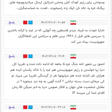
وسوختی برای رژیم کودک کش وحشی اسرائیل ارسال میکنیدووبچه های
بیگناه غزه یه تکه نان کپک زده رامیخورند...لعنت به شماستمگران...
پاسخ
۲۰:۵۷ - ۱۴۰۲/۱۲/۰۷
0
1
خدایا خودت به فریاد مردم فلسطین چه آنهایی که در غزه یا کرانه باختری
یا سرزمین های قبل از ۱۹۴۸ برس ظلم و سرکشی این اشغالگران
صهیونیست بیداد می کند
پاسخ
۲۱:۱۶ - ۱۴۰۲/۱۲/۰۷
0
1
احمق بی شعور اخه جنگ غزه ۵ ماهه که ادامه داده شده و تقریبا کل
دنیا بپا خواستن و رژیم صهیونیستی هم غزه را با خاک یکسان کرده هم
هزاران نفر کشته شده هم میلیونها نفر از گرسنگی تقریبا می میرند تو
کی میخای دست بسته نباشی ؟ گنده گویی به چه درد میخوره ؟ در
مقابل شخصیت های جهان و افکار عمومی دنیا به ادم نمیگن اقا زمان
اقدام شما کی میرسه ؟3
پاسخ
۲۲:۰۷ - ۱۴۰۲/۱۲/۰۷
0
1