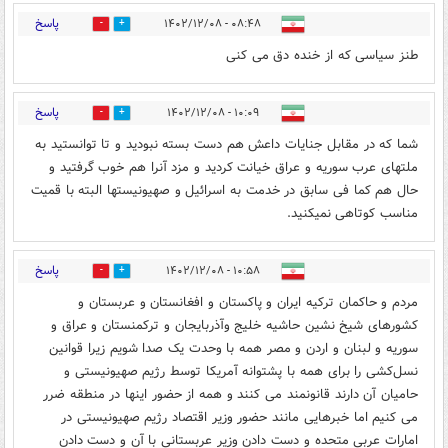
پاسخ
۰۸:۴۸ - ۱۴۰۲/۱۲/۰۸
2
3
طنز سیاسی که از خنده دق می کنی
پاسخ
۱۰:۰۹ - ۱۴۰۲/۱۲/۰۸
1
2
شما که در مقابل جنایات داعش هم دست بسته نبودید و تا توانستید به
ملتهای عرب سوریه و عراق خیانت کردید و مزد آنرا هم خوب گرفتید و
حال هم کما فی سابق در خدمت به اسرائیل و صهیونیستها البته با قمیت
مناسب کوتاهی نمیکنید.
پاسخ
۱۰:۵۸ - ۱۴۰۲/۱۲/۰۸
0
1
مردم و حاکمان ترکیه ایران و پاکستان و افغانستان و عربستان و
کشورهای شیخ نشین حاشیه خلیج وآذربایجان و ترکمنستان و عراق و
سوریه و لبنان و اردن و مصر همه با وحدت یک صدا شویم زیرا قوانین
نسل‌کشی را برای همه با پشتوانه آمریکا توسط رژیم صهیونیستی و
حامیان آن دارند قانونمند می کنند و همه از حضور اینها در منطقه ضرر
می کنیم اما خبرهایی مانند حضور وزیر اقتصاد رژیم صهیونیستی در
امارات عربی متحده و دست دادن وزیر عربستانی با آن و دست دادن