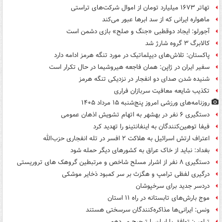
تهاتر ۱۶۷۳ میلیارد تومان از اموال شرکت‌های تراستی
ماهواره ایرانی که از سد ابرها عبور می‌کند
آجورلو: ایجاد دوقطبی «جنگ و صلح‌» بازی دشمن است
کالابرگ ۳ گروه شارژ شد
پاکستان: تلاش‌های دیپلماتیک در مورد تنگه هرمز ادامه دارد
سفیر ایران در ژاپن: همان فاجعه هیروشیما در حال تکرار است
شنیده شدن صدای دو انفجار در نزدیکی تنگه هرمز
تکذیب شایعه معافیت سربازان فراری
روزنامه‌های ورزشی امروز پنج‌شنبه ۱۵ مرداد ۱۴۰۵
دستگیری ۶ نفر در بهشهر به اتهام تشویش اذهان عمومی
فیفا توهین‌کنندگان به اینفانتینو را تهدید کرد
اعتراف ارتش اسرائیل به هلاکت ۲ افسر در تله انفجاری حزب‌الله
بغداد: نباید از خاک عراق به کشورهای دیگر حمله شود
دستگیری ۸ نفر از اشرار مسلح شاخص و مرتبطین گروهک های تروریستی
درگیری لفظی ترامپ و هگزث بر سر کمبود ذخایر موشکی
دردسر جدید برای سرخپوشان
موج بارش‌های تابستانه در راه ۱۱ استان
ونس: ایرانی‌ها مذاکره‌کنندگان سرسختی هستند
ترامپ: توافق با ایران را ترجیح می‌دهم