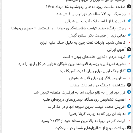
صفحه نخست روزنامه‌های پنجشنبه ۱۵ مرداد ۱۴۰۵
راز مرگ مرد ۷۲ ساله در تهرانپارس فاش شد
قابی زیبا از قلعه بابک آذربایجان شرقی
ریزش پایگاه جدید ترامپ بافاصله‌گیری جوانان و اقلیت‌ها از جمهوری‌خواهان
نمایی زیبا از طبیعت بکر استان گیلان
کاهش شدید واردات نفت چین به دلیل جنگ علیه ایران
آهوی ایرانی
فریاد مردم «فدایی خامنه‌ای بودن» است
نشریه آمریکایی: روسیه قدرتمندترین ناوگان هوایی در کل اروپا را دارد
آغاز جنگ ایران برای پایان قدرت آمریکا بود
سناریوی بلاگر زن برای قتل شوهرش
مشاهده ۴ پلنگ در ارتفاعات میناب
قرار بود ایران به زانو درآید، اما به ابرقدرت منطقه تبدیل شد!
اهمیت تشخیص زودهنگام بیماری‌های دریچه‌ای قلب
افزایش مجدد قیمت بنزین نتیجه ابهام در مذاکرات
به یاد آن روز که به زیارت کربلا رفتی!
قیمت گاز در اروپا به بالاترین سطح خود از ۲۰۲۳ رسید
برداشت برنج از شالیزارهای شمال در سوادکوه