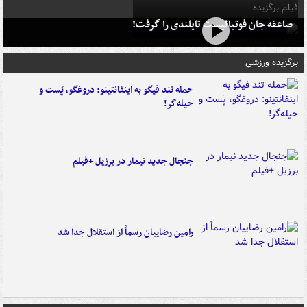
فیلم برگزیده
صاعقه جان فوتبالیست تایلندی را گرفت!
برگزیده ورزشی
حمله تند فیگو به اینفانتینو: دروغگو، پَست‌ و
حیله‌گر!
جنجال جدید نیمار در برزیل +فیلم
رامین رضاییان رسماً از استقلال جدا شد