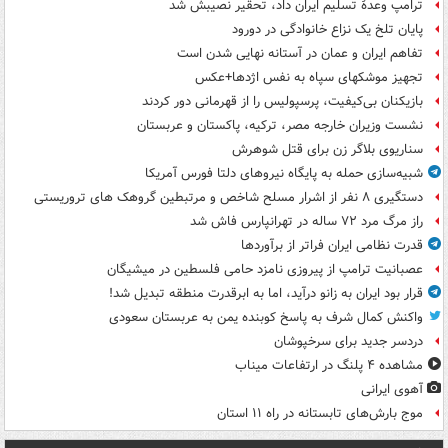
ترامپ وعدۀ تسلیم ایران داد، تحقیر نصیبش شد
پایان تلخ یک نزاع خانوادگی در دورود
تفاهم ایران و عمان در آستانه نهایی شدن است
تجهیز موشکهای سپاه به نفس اژدها+عکس
بازیکنان بی‌کیفیت، پرسپولیس را از قهرمانی دور کردند
نشست وزیران خارجه مصر، ترکیه، پاکستان و عربستان
سناریوی بلاگر زن برای قتل شوهرش
شبیه‌سازی حمله به پایگاه نیروهای دلتا فورس آمریکا
دستگیری ۸ نفر از اشرار مسلح شاخص و مرتبطین گروهک های تروریستی
راز مرگ مرد ۷۲ ساله در تهرانپارس فاش شد
قدرت نظامی ایران فراتر از برآوردها
عصبانیت ترامپ از پیروزی نامزد حامی فلسطین در میشیگان
قرار بود ایران به زانو درآید، اما به ابرقدرت منطقه تبدیل شد!
واکنش کمال شرف به پاسخ کوبنده یمن به عربستان سعودی
دردسر جدید برای سرخپوشان
مشاهده ۴ پلنگ در ارتفاعات میناب
آهوی ایرانی
موج بارش‌های تابستانه در راه ۱۱ استان