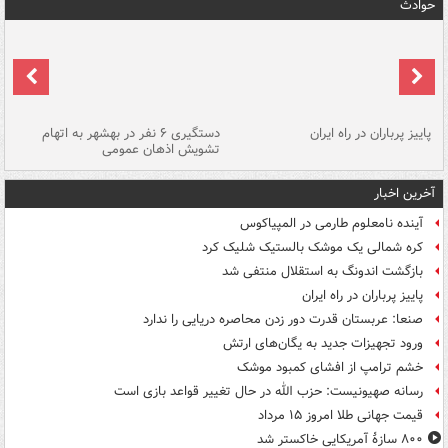
حوادث
ن
پاییز پرباران در راه ایران
دستگیری ۶ نفر در بهشهر به اتهام
تشویش اذهان عمومی
اس
آخرین اخبار
آینده نامعلوم طارمی در المپیاکوس
کره شمالی یک موشک بالستیک شلیک کرد
بازگشت اندونگ به استقلال منتفی شد
پاییز پرباران در راه ایران
صنعا: عربستان قدرت دور زدن محاصره دریایی را ندارد
ورود تجهیزات جدید به یگان‌های ارتش
خشم ترامپ از افشای کمبود موشک
رسانه صهیونیست: حزب الله در حال تغییر قواعد بازی است
قیمت جهانی طلا امروز ۱۵ مرداد
۸۰۰ سازۀ آمریکایی خاکستر شد