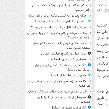
یاسی ـ
حکم دادگاه آمریکا برای توقف ساخت سالن
رقص ترامپ
نیکی که
حمله پهپادی به کشتی ترکیه‌ای در دریای سیاه
ترامپ و نتانیاهو جنایتکار جنگی هستند!
 گذاشته
میزبانی استقلال در آسیا به امارات می‌رسد؟
حالی که
سامانه موشکی پاتریوت چیست و چرا ذخایر آن
رو به اتمام است؟
رفع کاستی‌ها وابسته به عامل داخلی یعنی خود مردم است. کمااینکه مردم در طول این ۴۵ سال
امنیت خلیج فارس باید به دست کشورهای
جایی به
منطقه تأمین شود
ن راستا
بارش باران در فاروج خراسان شمالی
 خطا در
انفجار بزرگ در شهر المخا یمن
ی‌کنیم.
تنگه هرمز به نماد یک تحقیر تاریخی برای
ام مربوط
آمریکا تبدیل شد!
ماموریت در حال پایان است!
خابی که
۲۰ حمله رژیم صهیونیستی به درعا و قنیطره در
یک هفته
م مواجه
خیزش مردم لبنان علیه دولت سازشکار و خائن
از طریق
معترضان آرژانتینی پرچم آمریکا را پایین
کشیدند
 به دست
شکاف‌های عمیق در اسرائیل!