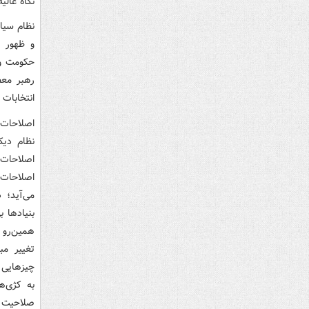
نگاه عالی
نظام سیا
و ظهور 
حکومت و 
رهبر معظ
انتخابات
اصلاحات 
نظام دیک
اصلاحات 
اصلاحات 
می‌آید؛ 
بنیادها 
همین‌رو د
تغییر مب
چیزهایی 
به کژی‌ه
صلاحیت ا