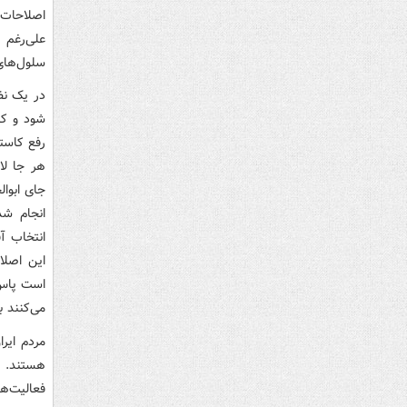
اصلاحات
علی‌رغم 
سلول‌های
در یک نظ
شود و کا
هر جا لا
جای ابوا
انجام شد
انتخاب آ
این اصلاح
است پاس 
می‌کنند 
مردم ایر
هستند. م
فعالیت‌ه