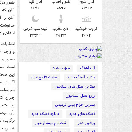
اذان صبح
طلوع آفتاب
اذان ظهر
ظهور مرد
۱۲:۱۰
۰۵:۱۷
۰۳:۴۲
آنان که 
آنان را 
سرنوشت خ
غروب خورشید
اذان مغرب
نیمه‌شب شرعی
انتقادی د
۲۳:۲۲
۱۹:۲۳
۱۹:۰۳
انتخابات
و واجد ا
حضور و م
است، نمی
آپ آهنگ
موزیک شاه
این صحنه
دانلود آهنگ جدید
سایت تاریخ ایران
اگر در م
بهترین هتل های استانبول
نمی‌توان
رزرو هتل استانبول
جبران کن
بهترین جراح بینی ترمیمی
ریاست‌جم
رأی مردم
آهنگ های جدید
دانلود آهنگ جدید
برگزیده ش
پرشین هتل
ثبت نام بیمه اربعین
همین جهت