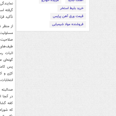
آهنگ جدید
مزایده خودرو
نمایندگی
خرید بلیط استخر
گرفته اس
قیمت ورق آهن پرایس
تأکید قرا
فروشنده مواد شیمیایی
از منظر ن
مسئولیت
صلاحیت‌ها
طیف‌های 
اثبات رس
گونه‌ای 
پس کاملا
کژی و کا
انتخابات
صدالبته 
در آنجا 
کفه گشاد
که شوراه