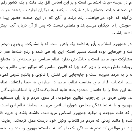
م در عرصه حیات اجتماعی است و بر این اساس افق یک ملت و یک کشور رقم م
در صحنه حیات اجتماعی خود شرکت می‌کنند به دیگران اجازه نمی‌دهند حیات 
آن‌گونه که خود می‌خواهند، رقم بزنند و آنان که در این صحنه حضور پیدا نم
ویش را به دیگران می‌سپارند و منطقی نیست که پس از آن درباره آنچه پیش 
اشته باشند.
 در جمهوری اسلامی، رأی به ادامه یک راهی است که با مشارکت پی‌درپی مردم
فت و خیزهایی بوده است. مسیر اصلاح این راه طی شده و رفع افت‌ها هم انت
شارکت خود مردم است و جایگزینی ندارد. نظام سیاسی در صحنه‌ای که متعلق 
‌تواند نقش مردم را بازی کند چرا که قانون اساسی که میثاق میان نظام و مر
 را به مردم سپرده است و جابه‌جایی این نقش را قانونی و بالتبع شرعی نمی‌د
سیر انتخاب افراد برای مناصب نظام، مردم در مواردی به خطا رفته‌اند، نظا
سته این خطا را با «اعمال محدودیت» علیه انتخاب‌کنندگان یا انتخاب‌شوندگان 
د. وقتی فردی در چارچوب قوانین موضوعه، از سوی مردم و با رأی مستقیم 
هوری و یا به نمایندگی مجلس شورای اسلامی می‌رسد، وظیفه نظام این است
 که علت موجده و مبقیه جمهوری اسلامی می‌باشند، داشته باشد و حریم قان
ده را مانند زمانی که مردم در انتخاب وکیل خود درست عمل کرده‌اند، رعایت ن
 در مواقعی که عدم شایستگی یک نفر که به ریاست‌جمهوری رسیده و یا جمع