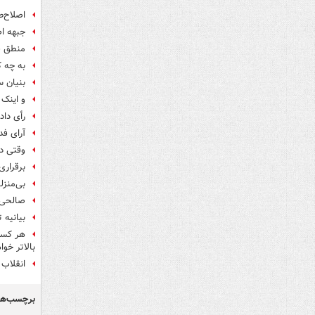
اصلاح‌ط
جبهه اص
منطق ق
به چه 
بنیان 
و اینک 
رأی داد
آرای فد
وقتی دب
برقراری امنیت ان
بی‌منز
صالحی:
بیانیه 
هر کسی
بالاتر خوا
انقلاب 
برچسب‌ها