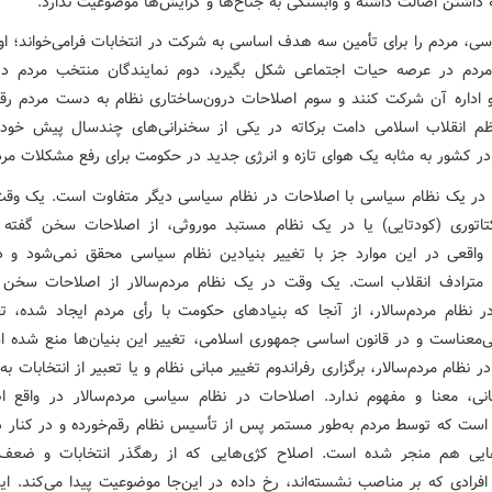
ه داشتن اصالت داشته و وابستگی به جناح‌ها و گرایش‌ها موضوعیت ندارد.
سی، مردم را برای تأمین سه هدف اساسی به شرکت در انتخابات فرامی‌خواند؛ ا
مردم در عرصه حیات اجتماعی شکل بگیرد، دوم نمایندگان منتخب مردم د
اداره آن شرکت کنند و سوم اصلاحات درون‌ساختاری نظام به دست مردم رقم
م انقلاب اسلامی دامت برکاته در یکی از سخنرانی‌های چندسال پیش خود 
 در کشور به مثابه یک هوای تازه و انرژی جدید در حکومت برای رفع مشکلات مر
در یک نظام سیاسی با اصلاحات در نظام سیاسی دیگر متفاوت است. یک وق
تاتوری (کودتایی) یا در یک نظام مستبد موروثی، از اصلاحات سخن گفته 
واقعی در این موارد جز با تغییر بنیادین نظام سیاسی محقق نمی‌شود و در
مترادف انقلاب است. یک وقت در یک نظام مردم‌سالار از اصلاحات سخن 
در نظام مردم‌سالار، از آنجا که بنیادهای حکومت با رأی مردم ایجاد شده، تغ
بی‌معناست و در قانون اساسی جمهوری اسلامی، تغییر این بنیان‌ها منع شده ا
ر نظام مردم‌سالار، برگزاری رفراندوم تغییر مبانی نظام و یا تعبیر از انتخابات به 
انی، معنا و مفهوم ندارد. اصلاحات در نظام سیاسی مردم‌سالار در واقع ا
است که توسط مردم به‌طور مستمر پس از تأسیس نظام رقم‌خورده و در کنار د
ایی هم منجر شده است. اصلاح کژی‌هایی که از رهگذر انتخابات و ضعف
فرادی که بر مناصب نشسته‌اند، رخ داده در این‌جا موضوعیت پیدا می‌کند. این