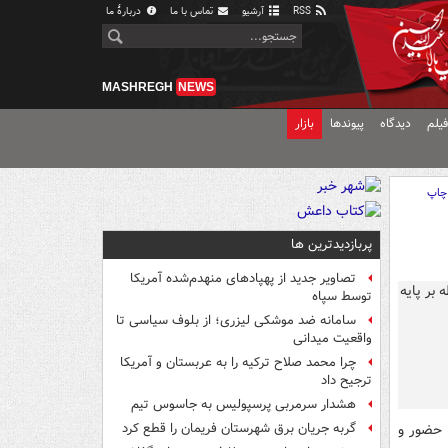
RSS
آرشیو
تماس با ما
دربارهٔ ما
MASHREGH
NEWS
یلم
دیدگاه
پیوندها
بازار
چاپ
پربازدیدترین ها
تصاویر جدید از پهپادهای منهدم‌شده آمریکا
توسط سپاه
سامانه ضد موشکی لیزری؛ از بلوف سیاسی تا
واقعیت میدانی
چرا محمد صلاح ترکیه را به عربستان و آمریکا
ترجیح داد
هشدار سرمربی پرسپولیس به جاسوس تیم
 حضور و
گربه جریان برق شهرستان فریمان را قطع کرد