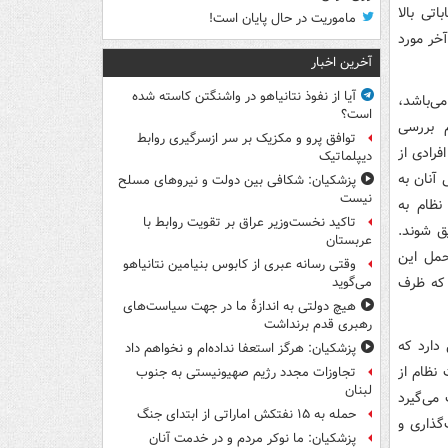
تی بالا
ماموریت در حال پایان است!
خر مورد
آخرین اخبار
آیا از نفوذ نتانیاهو در واشنگتن کاسته شده
می‌باشد،
است؟
 بررسی
توافق پرو و مکزیک بر سر ازسرگیری روابط
فرادی از
دیپلماتیک
آنان به
پزشکیان: شکافی بین دولت و نیروهای مسلح
نیست
نظام به
تاکید نخست‌وزیر عراق بر تقویت روابط با
ق شوند.
عربستان
حمل این
وقتی رسانه عبری از کابوس بنیامین نتانیاهو
 که ظرف
می‌گوید
هیچ دولتی به اندازۀ ما در جهت سیاست‌های
رهبری قدم برنداشت
دارد که
پزشکیان: هرگز استعفا نداده‌ام و نخواهم داد
نظام از
تجاوزات مجدد رژیم صهیونیستی به جنوب
لبنان
می‌گیرد
حمله به ۱۵ نفتکش‌ اماراتی از ابتدای جنگ
گذاری و
پزشکیان: ما نوکر مردم و در خدمت آنان