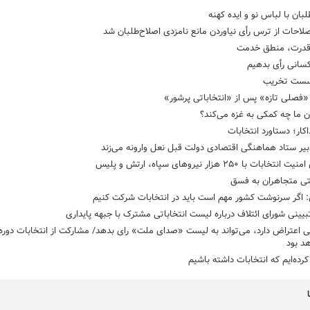
لبان با لباس نو و ایده کهنه
لاحات از ترس رأی نیاوردن مانع نامزدی اصلاح‌طلبان شد
درت، منطق خدمت
کسانی رأی بدهیم
سست تخریب
«فصلی تازه» پس از «انتخاباتی پرشور»
ن ما چه کمکی به غزه می‌کند؟
اکار؛ دستاورد انتخابات
یر ستاد هماهنگی اقتصادی دولت قبل نعل وارونه می‌زند
تخابات با ۲۵۰ هزار نیروهای سپاه، ارتش و پلیس
لتی متجاهران به فسق
 اگر سرنوشت کشور مهم است باید در انتخابات شرکت کنیم
تبیینی شورای ائتلاف درباره لیست انتخاباتی مشترک با جبهه پایداری
 اعتراض دارد، می‌تواند به لیست «صدای ملت» رای بدهد/ مشارکت از انتخابات دوره
هد بود
کرده‌ایم که انتخابات داشته باشیم