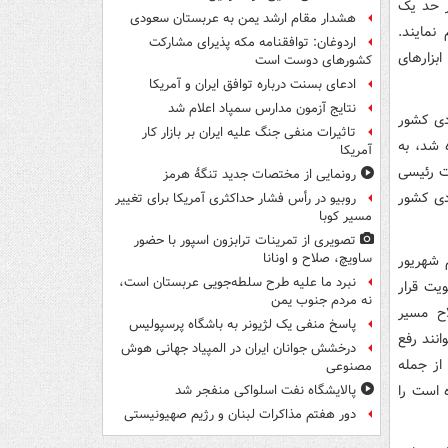
ر حد یک
هشدار مقام ارشد یمن به عربستان سعودی
نمایند.
اردوغان: توافقنامه مکه پذیرای مشارکت
ابزارهای
کشورهای دوست است
ادعای بسنت درباره توافق ایران و آمریکا
نتایج آزمون مدارس سمپاد اعلام شد
صادی کشور
تاثیرات منفی جنگ علیه ایران بر بازار کار
 شد، به
آمریکا
لت رئیسی
رونمایی از مختصات جدید تنگۀ هرمز
دی کشور
روبیو در رأس فشار حداکثری آمریکا برای تغییر
مسیر کوبا
تصویری از تمرینات ترابزون اسپور با حضور
ساویچ، صلاح و اونانا
 شهریور
نبرد ما علیه طرح سلطه‌جویی عربستان است،
یت قرار
نه مردم جنوب یمن
ح مسیر
پاسخ منفی یک لژیونر به باشگاه پرسپولیس
انند رفع
درخشش جوانان ایران در المپیاد جهانی هوش
از جمله
مصنوعی
ه است را
پالایشگاه نفت اسلواکی منفجر شد
دور هفتم مذاکرات لبنان و رژیم صهیونیستی