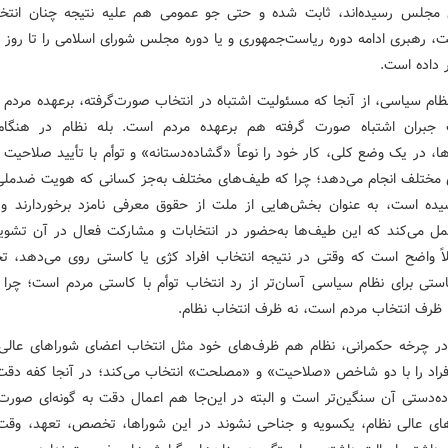
 مجلس رسیده‌اند، ثابت شده و حتی جو عمومی هم علیه نتیجه چنان انتخابا
ت، رهبری ادامه دوره ریاست‌جمهوری و یا دوره مجلس شورای اسلامی را تا روز آ
ر داده است.
ظام سیاسی، از آنجا که مسئولیت اشتباه در انتخاب صورت‌گرفته، برعهده مردم 
 جبران اشتباه صورت گرفته هم برعهده مردم است. بله نظام در هنگام
، در یک وضع کلی، کار خود را نوعاً «گشاده‌دستانه» و توأم با تأیید صلاحیت ا
مختلف انجام می‌دهد؛ چرا که طیف‌های مختلف به‌جز کسانی که هویت ضدملی 
یده است، به عنوان بخش‌هایی از ملت از حقوق معرفی نامزد برخوردارند و 
عمل می‌کند که این طیف‌ها به‌حضور در انتخابات و مشارکت فعال در آن تشوی
ً واضح است که وقتی در نتیجه انتخاب افراد کژی یا کاستی روی می‌دهد، ت
ستی برای نظام سیاسی آسان‌تر از رد انتخاب توأم با کاستی مردم است؛ چرا
، ظرف انتخاب مردم است، نه ظرف انتخاب نظام.
در چرخه حکمرانی، نظام هم ظرف‌های خود مثل انتخاب اعضای شوراهای عالی 
افراد را با دو شاخص «صلاحیت» و «مصلحت» انتخاب می‌کند؛ در آنجا کفه دقت 
ه‌دستی آن سنگین‌تر است و البته در این‌جا هم اعمال دقت به گونه‌ای صورت 
ای عالی نظام، یکسویه و جناحی نشوند در این شوراها، تخصص، تعهد، وقت‌