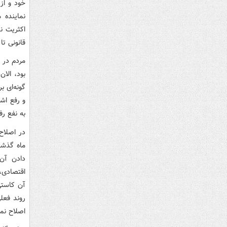
خود و از
نماینده 
اکثریت نم
قانونی ت
بود، الا
گونه‌ای ب
و رفع اش
به نفع ر
در اصلاح
ماه گذشت
دادن آن
اقتصادی، 
آن کاستی
روند فعلی
اصلاح نما