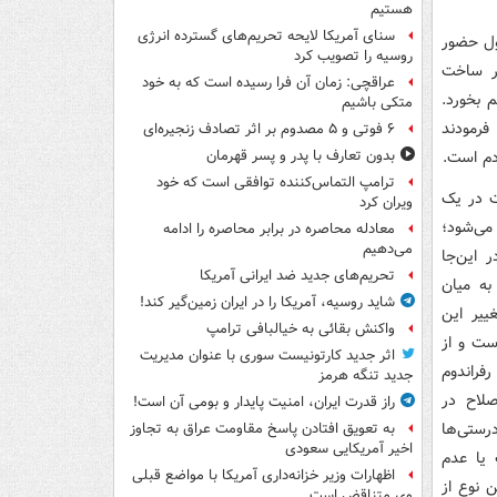
هستیم
سنای آمریکا لایحه تحریم‌های گسترده انرژی
ول حضور
روسیه را تصویب کرد
ر ساخت
عراقچی: زمان آن فرا رسیده است که به خود
 بخورد.
متکی باشیم
فرمودند
۶ فوتی و ۵ مصدوم بر اثر تصادف زنجیره‌ای
دم است.
بدون تعارف با پدر و پسر قهرمان
ترامپ التماس‌کننده توافقی است که خود
ت در یک
ویران کرد
می‌شود؛
معادله محاصره در برابر محاصره را ادامه
می‌دهیم
 این‌جا
تحریم‌های جدید ضد ایرانی آمریکا
به میان
شاید روسیه، آمریکا را در ایران زمین‌گیر کند!
ییر این
واکنش بقائی به خیالبافی ترامپ
ست و از
اثر جدید کارتونیست سوری با عنوان مدیریت
رفراندوم
جدید تنگه هرمز
صلاح در
راز قدرت ایران، امنیت پایدار و بومی آن است!
رستی‌ها
به تعویق افتادن پاسخ مقاومت عراق به تجاوز
اخیر آمریکایی سعودی
 یا عدم
اظهارات وزیر خزانه‌داری آمریکا با مواضع قبلی
 نوع از
وی متناقض است