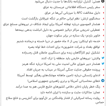
همتی: کنترل ترازنامه بانک‌ها با جدیت دنبال می‌شود
سفر رئیس دستگاه اطلاعاتی عربستان به عراق
دلیل مخالفت AFC با میزبانی آبی‌ها در عراق
سخنگوی ارتش: نظم ایرانی حاکم بر تنگه غیرقابل بازگشت است
هشدار الموسوی درباره توطئه آمریکا برای ایجاد شکاف در نیروهای مسلح عراق
تعطیلی تدریجی مراکز دیالیز خصوصی به دلیل انباشت بدهی بیمه‌ها
خاویر باردم؛ یک ستاره در برابر سکوت جهان
خدمه ناو لینکلن: پس از ۸ ماه حضور در دریا خسته و درمانده‌ شدیم
توافق بغداد و شرکت «شورون» برای احداث خط لوله بصره
تشکیل تیم کارآگاهان زبده برای دستگیری عاملان قتل رجب‌زاده
ولایتی: نیروهای خارجی باید منطقه را ترک کنند
هشدار دبیر شورای عالی امنیت ملی به امریکا درباره تنگه هرمز
پرونده حقوقی جنایت جنگی آمریکا در میناب به جریان افتاد
ادعای زلنسکی درباره تامین ماهانه موشک‌های رهگیر توسط آمریکا
خطای محاسباتی آمریکا و برتری راهبردی جمهوری اسلامی!
زنگ خطر پایان ذخایر دفاعی کشورهای خلیج فارس هم به صدا درآمد
عمان: مذاکرات مثبت و سازنده با ایران ادامه دارد
روایت رسانه اسرائیلی از فشار واشنگتن بر تل‌آویو برای آتش‌بس و خلع سلاح
حماس