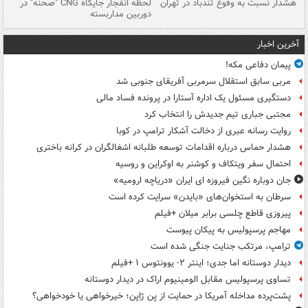
ای
هشدار نسبت به وفوع تندباد در تهران
لحظه انفجار جایگاه CNG "صحنه" در
دس
دوربین مداربسته
ات
آخرین اخبار
پیمان دفاعی مکه!
مربی سابق استقلال سرمربی آفریقای جنوبی شد
دستگیری مسئول یک اداره آستارا در پرونده فساد مالی
مجتبی جباری تیم جدیدش را انتخاب کرد
روایت رسانه عبری از دخالت آشکار ترامپ در کوبا
هشدار حماس درباره اقدامات توسعه طلبانه اشغالگران در کرانه باختری
احتمال سفر ویتکاف و کوشنر به اوکراین و روسیه
جان دوباره نگین فیروزه ای ایران «دریاچه ارومیه»
سرطان به استخوان‌های «بایدن» سرایت کرده است
پیروزی قاطع چلسی برابر میلان +فیلم
مهاجم پرسپولیس به پیکان پیوست
ترامپ، مرتکب جنایت جنگی شده است
دیدار دوستانه اما جدی؛ اینتر ۲- یوونتوس ۱ +فیلم
تساوی پرسپولیس مقابل الومینیوم اراک در دیدار دوستانه
پشت‌پرده مداخله آمریکا در حمایت از یِن ژاپن؛ خیرخواهی یا خودخواهی؟