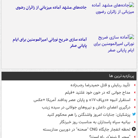
جاده‌های مشهد آماده میزبانی از زائران رضوی
آماده سازی ضریح نورانی امیرالمومنین برای ایام
پایانی صفر
پربازدیدترین ها
تأیید ربایش و قتل حمیدرضا رجب‌زاده
مداح جوانی که در خون خود غلتید +فیلم
استقرار انبوه «دی‌اف‑۱۷» و پایان عصر پدافند آمریکا +عکس
درگیری اعضای داعش و نیروهای جولانی در سیده زینب
پزشکیان: جنایات امروز واشنگتن را هم محکوم کنید
بیانیه سپاه پاسداران به مناسبت روز خبرنگار
لحظه انفجار جایگاه CNG "صحنه" در دوربین مداربسته
"سوپر ال‌نینو"در راه است؟