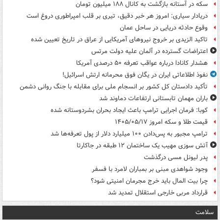
سکه در آستانه بازگشت به کانال ۱۸۸ میلیون تومان
دریادار سیاری: امروز هر خبر دقیق، تیری بر قلب امپراطوری دروغ است
وقوع حادثه دریایی در ساحل عمان
تاکید الزیدی بر خروج نیروهای آمریکایی از عراق در تاریخ تعیین شده
اعتراضات گسترده در آلمان علیه دولت مرتس
هشدار کانادا درباره عواقب تعرفه ۵۰ درصدی آمریکا
نفوذ اطلاعاتی ایران در یگان فوق محرمانه ارتش اسرائیل!
تأکید دادستان کل کشور بر انسجام ملی برای مقابله با جنگ روانی دشمن
باران مهمان تابستانی ارتفاعات دماوند شد
کوبا: فرمان اجرایی ترامپ باعث ایجاد بحران بشردوستانه شده
قیمت طلا و سکه امروز ۱۴۰۵/۰۵/۱۷
ترامپ مجبور به پس‌دادن ۱۰۰ میلیارد دلار از پول تعرفه‌ها شد
آتش سوزی مهیب یک ساختمان ۱۲ طبقه در جاکارتا
پدر لیونل مسی درگذشت
وجود شواهدی مبنی بر بمباران لامرد با فسفر
چرا بیت المال باید خرج مجرمان امنیتی شود؟
قرارداد مربی خارجی استقلال تمدید شد
سلامت