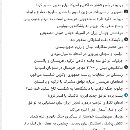
روبیو در رأس فشار حداکثری آمریکا برای تغییر مسیر کوبا
تصویری از تمرینات ترابزون اسپور با حضور ساویچ، صلاح و اونانا
نبرد ما علیه طرح سلطه‌جویی عربستان است، نه مردم جنوب یمن
پاسخ منفی یک لژیونر به باشگاه پرسپولیس
درخشش جوانان ایران در المپیاد جهانی هوش مصنوعی
پالایشگاه نفت اسلواکی منفجر شد
دور هفتم مذاکرات لبنان و رژیم صهیونیستی
ترامپ و سودای پیروزی در انتخابات میان‌دوره‌ای
جزئیات توافق سه جانبه دفاعی ترکیه، عربستان و پاکستان
بلاتکلیفی بیش از ۱۳۰۰ مهاجر خردسال در سئوتای اسپانیا
زلنسکی در انتخابات ریاست جمهوری اوکراین شکست می‌خورد
ادعاهای عربستان درباره توافق مشترک با ترکیه و پاکستان
چگونه جنگ ترامپ با دانشگاه‌ها به شکست کاخ سفید ختم شد؟
پشت پرده توافق جدید ایران؛ تاکتیک یا استراتژی؟
ادعای تکراری ترامپ درمورد تمایل ایران برای دستیابی به توافق
گرد و غبار آسمان قم را تیره می‌کند
وزیران صهیونیست خواستار از سرگیری جنگ نابودی غزه شدند
تلاش پزشکان استقلال برای رساندن چشمی به هفته اول لیگ برتر