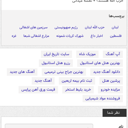
حزب الله هستند؟ + نقشه میدانی
برچسب‌ها
لبنان
حزب الله لبنان
رژیم صهیونیستی
سرزمین های اشغالی
فلسطین
اخبار داغ
شهرک کریات شمونه
مزارع اشغالی شبعا
غزه
آپ آهنگ
موزیک شاه
سایت تاریخ ایران
بهترین هتل های استانبول
رزرو هتل استانبول
دانلود آهنگ جدید
بهترین جراح بینی ترمیمی
آهنگ های جدید
پرشین هتل
ثبت نام بیمه اربعین
آهنگ جدید
مزایده خودرو
خرید بلیط استخر
قیمت ورق آهن پرایس
فروشنده مواد شیمیایی
نظر شما
نام