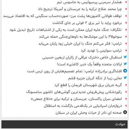
هشدار سرمربی پرسپولیس به جاسوس تیم
چرا محمد صلاح ترکیه را به عربستان و آمریکا ترجیح داد
توقف طولانی کامیون‌ها پشت مرز؛ صورت‌حساب سنگینی که به اقتصاد می‌رسد
برخورد پراید با تیر برق ۲ فوتی بر جای گذاشت
تلگراف: جنگ علیه ایران ممکن است به یکی از اشتباهات تاریخ تبدیل شود
سوخو۳۵ با این موشک‌ها به ناوهای‌جنگی حمله می‌کند
ترامپ: فکر می‌کنم جنگ با ایران خیلی زود پایان می‌یابد
ترامپ سوئیس را تهدید کرد
استقبال خاص دخترک عراقی از زائران اربعین حسینی
ایالات متحده واقعاً یک «ببر کاغذی» است!
افشاگری برادرزاده ترامپ: تمام تصمیم‌هایش از روی ترس است
نمایی زیبا از تنگه کریان جزیره قشم
گربه جریان برق شهرستان فریمان را قطع کرد
رکوردشکنی پیش‌فروش جدیدترین گوشی‌های تاشوی سامسونگ
امضای سران پاکستان، عربستان و ترکیه برای «دفاع جمعی»
دروازه‌بان اسپانیایی در یک‌قدمی بازگشت به استقلال
صحنه ای نادر از حیات وحش ایران در سبلان
حوادث