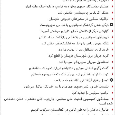
بحران در راه‌آهن انگلیس ادامه دارد
هشدار نمایندگان جمهوری‌خواه به ترامپ درباره جنگ علیه ایران
وینگر آفریقایی پرسپولیس ماندنی شد
ترافیک سنگین در محورهای خروجی مازندران
درگیر شدن گردشگر اسپانیایی با نظامی صهیونیست
گزارشی دیگر از کاهش ذخایر کلیدی موشکی آمریکا
دروازه‌بان اسپانیایی در یک‌قدمی بازگشت به استقلال
تنگه هرمز ریاض را وادار به تخفیف‌دهی نفتی کرد
خرید گران استقلال سر از یونان درآورد
گربه جریان برق شهرستان فریمان را قطع کرد
استانبول میزبان سوپرجام اسپانیا شد
گفت وگوی تلفنی مودی و نتانیاهو درباره تحولات منطقه‌ای
کوبا: با تهدید نظامی از سوی ایالات متحده روبه‌رو هستیم
توسل رفیق آرژانتینی نتانیاهو به سرکوب
نشست خبری رئیس‌جمهور همزمان با روز خبرنگار برگزار می‌شود
ترامپ سوئیس را تهدید کرد
سخنگوی کمیسیون امنیت ملی مجلس: چارچوب کلی تفاهم با عمان مشخص
شده است
طالبان: داعش را به طور کامل در افغانستان سرکوب کردیم