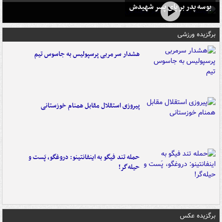
بوسه‌ پدر بر پای پسر شهیدش
برگزیده ورزشی
هشدار سرمربی پرسپولیس به جاسوس تیم
پیروزی استقلال مقابل همنام خوزستانی
حمله تند فیگو به اینفانتینو: دروغگو، پَست‌ و
حیله‌گر!
برگزیده عکس