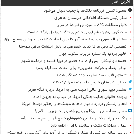
آخرین اخبار
همتی: کنترل ترازنامه بانک‌ها با جدیت دنبال می‌شود
سفر رئیس دستگاه اطلاعاتی عربستان به عراق
دلیل مخالفت AFC با میزبانی آبی‌ها در عراق
سخنگوی ارتش: نظم ایرانی حاکم بر تنگه غیرقابل بازگشت است
هشدار الموسوی درباره توطئه آمریکا برای ایجاد شکاف در نیروهای مسلح عراق
تعطیلی تدریجی مراکز دیالیز خصوصی به دلیل انباشت بدهی بیمه‌ها
خاویر باردم؛ یک ستاره در برابر سکوت جهان
خدمه ناو لینکلن: پس از ۸ ماه حضور در دریا خسته و درمانده‌ شدیم
توافق بغداد و شرکت «شورون» برای احداث خط لوله بصره
۴ متهم قتل حمیدرضا رجب‌زاده دستگیر شدند
ولایتی: نیروهای خارجی باید منطقه را ترک کنند
هشدار دبیر شورای عالی امنیت ملی به امریکا درباره تنگه هرمز
پرونده حقوقی جنایت جنگی آمریکا در میناب به جریان افتاد
ادعای زلنسکی درباره تامین ماهانه موشک‌های رهگیر توسط آمریکا
خطای محاسباتی آمریکا و برتری راهبردی جمهوری اسلامی!
زنگ خطر پایان ذخایر دفاعی کشورهای خلیج فارس هم به صدا درآمد
عمان: مذاکرات مثبت و سازنده با ایران ادامه دارد
روایت رسانه اسرائیلی از فشار واشنگتن بر تل‌آویو برای آتش‌بس و خلع سلاح