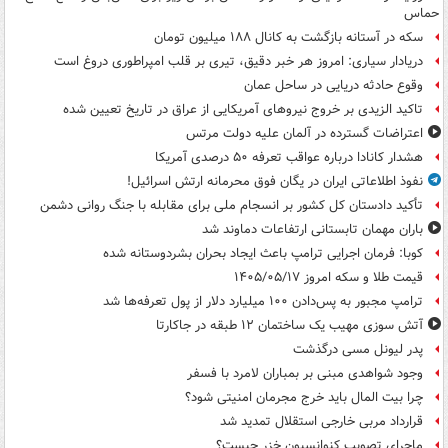
حماس
سکه در آستانه بازگشت به کانال ۱۸۸ میلیون تومان
دریادار سیاری: امروز هر خبر دقیق، تیری بر قلب امپراطوری دروغ است
وقوع حادثه دریایی در ساحل عمان
تاکید الزیدی بر خروج نیروهای آمریکایی از عراق در تاریخ تعیین شده
اعتراضات گسترده در آلمان علیه دولت مرتس
هشدار کانادا درباره عواقب تعرفه ۵۰ درصدی آمریکا
نفوذ اطلاعاتی ایران در یگان فوق محرمانه ارتش اسرائیل!
تأکید دادستان کل کشور بر انسجام ملی برای مقابله با جنگ روانی دشمن
باران مهمان تابستانی ارتفاعات دماوند شد
کوبا: فرمان اجرایی ترامپ باعث ایجاد بحران بشردوستانه شده
قیمت طلا و سکه امروز ۱۴۰۵/۰۵/۱۷
ترامپ مجبور به پس‌دادن ۱۰۰ میلیارد دلار از پول تعرفه‌ها شد
آتش سوزی مهیب یک ساختمان ۱۲ طبقه در جاکارتا
پدر لیونل مسی درگذشت
وجود شواهدی مبنی بر بمباران لامرد با فسفر
چرا بیت المال باید خرج مجرمان امنیتی شود؟
قرارداد مربی خارجی استقلال تمدید شد
ماجرای تصویب کنوانسیون خزر چیست؟