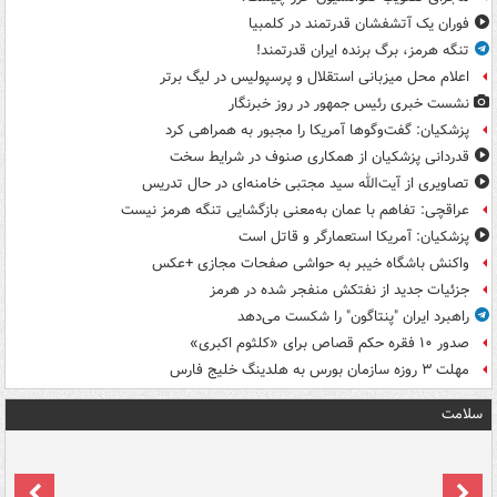
فوران یک آتشفشان قدرتمند در کلمبیا
تنگه هرمز، برگ برنده ایران قدرتمند!
اعلام محل میزبانی استقلال و پرسپولیس در لیگ برتر
نشست خبری رئیس جمهور در روز خبرنگار
پزشکیان: گفت‌وگوها آمریکا را مجبور به همراهی کرد
قدردانی پزشکیان از همکاری صنوف در شرایط سخت
تصاویری از آیت‌الله سید مجتبی خامنه‌ای در حال تدریس
عراقچی: تفاهم با عمان به‌معنی بازگشایی تنگه هرمز نیست
پزشکیان: آمریکا استعمارگر و قاتل است
واکنش باشگاه خیبر به حواشی صفحات مجازی +عکس
جزئیات جدید از نفتکش منفجر شده در هرمز
راهبرد ایران "پنتاگون" را شکست می‌دهد
صدور ۱۰ فقره حکم قصاص برای «کلثوم اکبری»
مهلت ۳ روزه سازمان بورس به هلدینگ خلیج فارس
سلامت