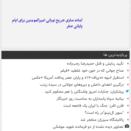
آماده سازی ضریح نورانی امیرالمومنین برای ایام
پایانی صفر
پربازدیدترین ها
تأیید ربایش و قتل حمیدرضا رجب‌زاده
مداح جوانی که در خون خود غلطید +فیلم
استقرار انبوه «دی‌اف‑۱۷» و پایان عصر پدافند آمریکا +عکس
درگیری اعضای داعش و نیروهای جولانی در سیده زینب
پزشکیان: جنایات امروز واشنگتن را هم محکوم کنید
بیانیه سپاه پاسداران به مناسبت روز خبرنگار
فارن افرز: جنگ با ایران یک فاجعه است
"سوپر ال‌نینو"در راه است؟
پالایشگاه سیزران منفجر شد
تصاویر دیده‌ نشده از دو فرمانده شهید موشکی