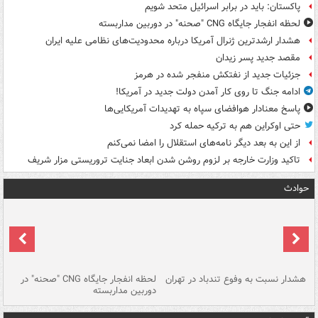
پاکستان: باید در برابر اسرائیل متحد شویم
لحظه انفجار جایگاه CNG "صحنه" در دوربین مداربسته
هشدار ارشدترین ژنرال آمریکا درباره محدودیت‌های نظامی علیه ایران
مقصد جدید پسر زیدان
جزئیات جدید از نفتکش منفجر شده در هرمز
ادامه جنگ تا روی کار آمدن دولت جدید در آمریکا!
پاسخ معنادار هوافضای سپاه به تهدیدات آمریکایی‌ها
حتی اوکراین هم به ترکیه حمله کرد
از این به بعد دیگر نامه‌های استقلال را امضا نمی‌کنم
تاکید وزارت خارجه بر لزوم روشن شدن ابعاد جنایت تروریستی مزار شریف
حوادث
ای
هشدار نسبت به وفوع تندباد در تهران
لحظه انفجار جایگاه CNG "صحنه" در
دس
دوربین مداربسته
ات